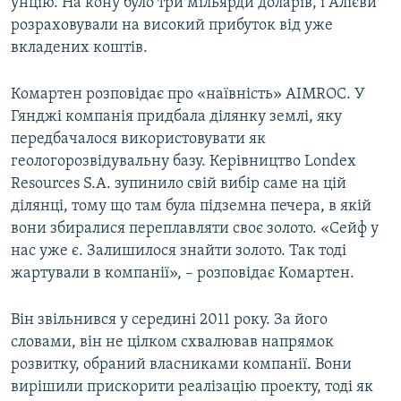
унцію. На кону було три мільярди доларів, і Алієви
розраховували на високий прибуток від уже
вкладених коштів.
Комартен розповідає про «наївність» AIMROC. У
Гянджі компанія придбала ділянку землі, яку
передбачалося використовувати як
геологорозвідувальну базу. Керівництво Londex
Resources S.A. зупинило свій вибір саме на цій
ділянці, тому що там була підземна печера, в якій
вони збиралися переплавляти своє золото. «Сейф у
нас уже є. Залишилося знайти золото. Так тоді
жартували в компанії», – розповідає Комартен.
Він звільнився у середині 2011 року. За його
словами, він не цілком схвалював напрямок
розвитку, обраний власниками компанії. Вони
вирішили прискорити реалізацію проекту, тоді як