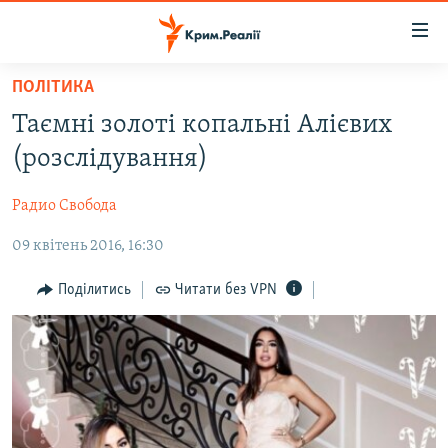
Доступність
посилання
Перейти
ПОЛІТИКА
до
НОВИНИ
Таємні золоті копальні Алієвих
основного
ВОДА.КРИМ
матеріалу
(розслідування)
ВІДЕО ТА ФОТО
Перейти
до
Радио Свобода
ПОЛІТИКА
основної
09 квітень 2016, 16:30
БЛОГИ
навігації
Перейти
ПОГЛЯД
Поділитись
Читати без VPN
до
ІНТЕРВ'Ю
пошуку
ВСЕ ЗА ДЕНЬ
СПЕЦПРОЕКТИ
ЯК ОБІЙТИ БЛОКУВАННЯ
ДЕПОРТАЦІЯ