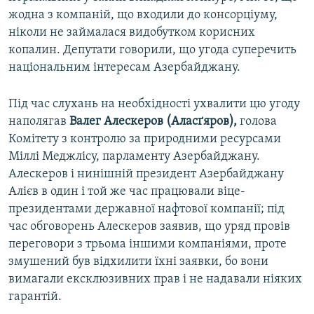
жодна з компаній, що входили до консорціуму,
ніколи не займалася видобутком корисних
копалин. Депутати говорили, що угода суперечить
національним інтересам Азербайджану.
Під час слухань на необхідності ухвалити цю угоду
наполягав
Валег Алескеров (Аласґяров),
голова
Комітету з контролю за природними ресурсами
Міллі Меджлісу, парламенту Азербайджану.
Алескеров і нинішній президент Азербайджану
Алієв в один і той же час працювали віце-
президентами державної нафтової компанії; під
час обговорень Алескеров заявив, що уряд провів
переговори з трьома іншими компаніями, проте
змушений був відхилити їхні заявки, бо вони
вимагали ексклюзивних прав і не надавали ніяких
гарантій.