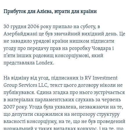
Прибуток для Алієва, втрати для країни
30 грудня 2006 року припало на суботу, в
Азербайджані це був звичайний вихідний день. Це
не завадило урядові країни нишком підписати
угоду про передачу прав на розробку Човдара і
п’яти інших родовищ консорціумові, який
представляла Londex.
На відміну від угод, підписаних із RV Investment
Group Services LLC, текст цього договору ніколи не
публікувався. Єдина згадка про нього зустрічається
в матеріалах парламентських слухань за червень
2007 року. Угода була ухвалена, незважаючи на те,
що депутати скаржилися на непрозору структуру
власності консорціуму, на те, що не був проведений
нормальний у таких випадках конкурс, і на те, що