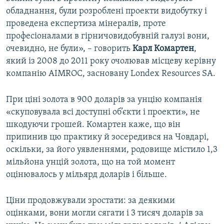
обладнання, були розроблені проекти видобутку і
проведена експертиза мінералів, проте
професіоналами в гірничовидобувній галузі вони,
очевидно, не були», – говорить
Карл Комартен
,
який із 2008 до 2011 року очолював місцеву керівну
компанію AIMROC, засновану Londex Resources SA.
При ціні золота в 900 доларів за унцію компанія
«скуповувала всі доступні об’єкти і проекти», не
шкодуючи грошей. Комартен каже, що він
припинив цю практику й зосередився на Човдарі,
оскільки, за його уявленнями, родовище містило 1,3
мільйона унцій золота, що на той момент
оцінювалось у мільярд доларів і більше.
Ціни продовжували зростати: за деякими
оцінками, вони могли сягати і 3 тисяч доларів за