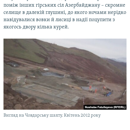
поміж інших гірських сіл Азербайджану – скромне
селище в далекій глушині, до якого ночами нерідко
навідувалися вовки й лисиці в надії поцупити з
якогось двору кілька курей.
Вигляд на Човдарську шахту. Квітень 2012 року