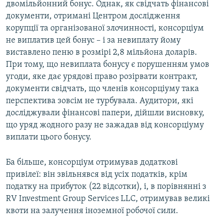
двомільйонний бонус. Однак, як свідчать фінансові
документи, отримані Центром дослідження
корупції та організованої злочинності, консорціум
не виплатив цей бонус – і за невиплату йому
виставлено пеню в розмірі 2,8 мільйона доларів.
При тому, що невиплата бонусу є порушенням умов
угоди, яке дає урядові право розірвати контракт,
документи свідчать, що членів консорціуму така
перспектива зовсім не турбувала. Аудитори, які
досліджували фінансові папери, дійшли висновку,
що уряд жодного разу не зажадав від консорціуму
виплати цього бонусу.
Ба більше, консорціум отримував додаткові
привілеї: він звільнявся від усіх податків, крім
податку на прибуток (22 відсотки), і, в порівнянні з
RV Investment Group Services LLC, отримував великі
квоти на залучення іноземної робочої сили.