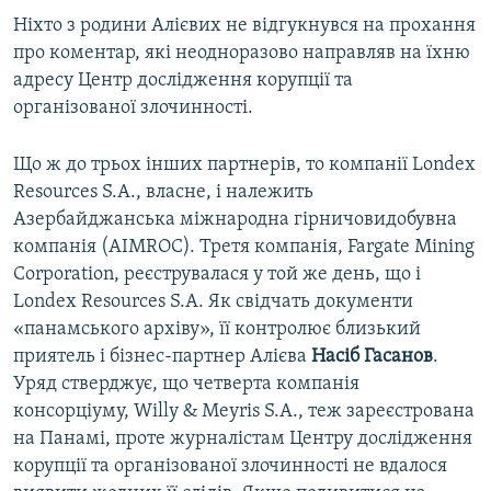
Ніхто з родини Алієвих не відгукнувся на прохання
про коментар, які неодноразово направляв на їхню
адресу Центр дослідження корупції та
організованої злочинності.
Що ж до трьох інших партнерів, то компанії Londex
Resources S.A., власне, і належить
Азербайджанська міжнародна гірничовидобувна
компанія (AIMROC). Третя компанія, Fargate Mining
Corporation, реєструвалася у той же день, що і
Londex Resources S.A. Як свідчать документи
«панамського архіву», її контролює близький
приятель і бізнес-партнер Алієва
Насіб Г
асанов
.
Уряд стверджує, що четверта компанія
консорціуму, Willy & Meyris S.A., теж зареєстрована
на Панамі, проте журналістам Центру дослідження
корупції та організованої злочинності не вдалося