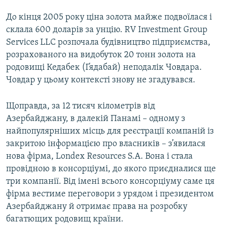
До кінця 2005 року ціна золота майже подвоїлася і
склала 600 доларів за унцію. RV Investment Group
Services LLC розпочала будівництво підприємства,
розрахованого на видобуток 20 тонн золота на
родовищі Кедабек (Ґядабай) неподалік Човдара.
Човдар у цьому контексті знову не згадувався.
Щоправда, за 12 тисяч кілометрів від
Азербайджану, в далекій Панамі – одному з
найпопулярніших місць для реєстрації компаній із
закритою інформацією про власників – з’явилася
нова фірма, Londex Resources S.A. Вона і стала
провідною в консорціумі, до якого приєдналися ще
три компанії. Від імені всього консорціуму саме ця
фірма вестиме переговори з урядом і президентом
Азербайджану й отримає права на розробку
багатющих родовищ країни.