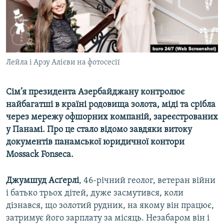
ВІДЕОУРОКИ «ELIFBE»
Русский
СВІДЧЕННЯ ОКУПАЦІЇ
Qırımtatar
УКРАЇНСЬКА ПРОБЛЕМА КРИМУ
ДОЛУЧАЙСЯ!
Лейла і Арзу Алієви на фотосесії
ІНФОГРАФІКА
Сім’я президента Азербайджану контролює
найбагатші в країні родовища золота, міді та срібла
Усі сайти RFE/RL
через мережу офшорних компаній, зареєстрованих
у Панамі. Про це стало відомо завдяки витоку
документів панамської юридичної контори
Mossack Fonseca.
Джумшуд Асґерлі
, 46-річний геолог, ветеран війни
і батько трьох дітей, дуже засмутився, коли
дізнався, що золотий рудник, на якому він працює,
затримує його зарплату за місяць. Незабаром він і