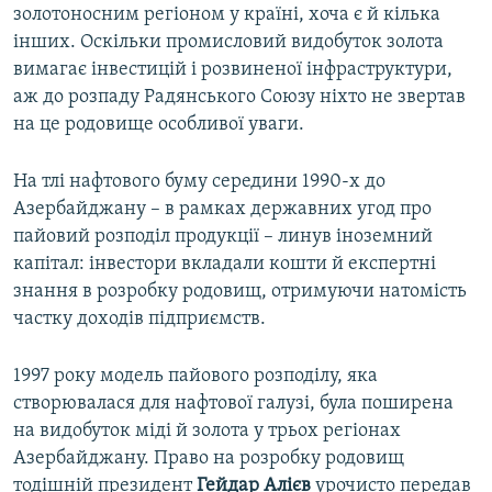
золотоносним регіоном у країні, хоча є й кілька
інших. Оскільки промисловий видобуток золота
вимагає інвестицій і розвиненої інфраструктури,
аж до розпаду Радянського Союзу ніхто не звертав
на це родовище особливої уваги.
На тлі нафтового буму середини 1990-х до
Азербайджану – в рамках державних угод про
пайовий розподіл продукції – линув іноземний
капітал: інвестори вкладали кошти й експертні
знання в розробку родовищ, отримуючи натомість
частку доходів підприємств.
1997 року модель пайового розподілу, яка
створювалася для нафтової галузі, була поширена
на видобуток міді й золота у трьох регіонах
Азербайджану. Право на розробку родовищ
тодішній президент
Гейдар Алієв
урочисто передав