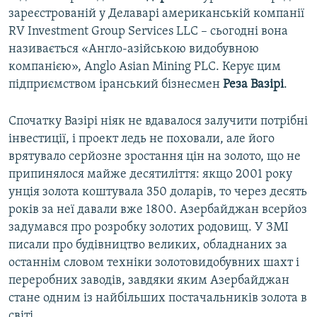
зареєстрованій у Делаварі американській компанії
RV Investment Group Services LLC – сьогодні вона
називається «Англо-азійською видобувною
компанією», Anglo Asian Mining PLC. Керує цим
підприємством іранський бізнесмен
Реза Вазірі
.
Спочатку Вазірі ніяк не вдавалося залучити потрібні
інвестиції, і проект ледь не поховали, але його
врятувало серйозне зростання цін на золото, що не
припинялося майже десятиліття: якщо 2001 року
унція золота коштувала 350 доларів, то через десять
років за неї давали вже 1800. Азербайджан всерйоз
задумався про розробку золотих родовищ. У ЗМІ
писали про будівництво великих, обладнаних за
останнім словом техніки золотовидобувних шахт і
переробних заводів, завдяки яким Азербайджан
стане одним із найбільших постачальників золота в
світі.