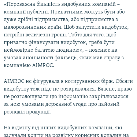
«Переважна більшість видобувних компаній –
компанії публічні. Приватними можуть бути або
дуже дрібні підприємства, або підприємства з
малорозвинених країн. Щоб запустити видобуток,
потрібні величезні гроші. Тобто для того, щоб
приватно фінансувати видобуток, треба бути
неймовірно багатою людиною», – пояснює на
умовах анонімності фахівець, який мав справу з
компанією AIMROC.
AIMROC не фігурувала в котируваннях бірж. Обсяги
видобутку теж ніде не розкривалися. Власне, право
не розголошувати цю інформацію закріплювалося
за нею умовами державної угоди про пайовий
розподіл продукції.
На відміну від інших видобувних компаній, які
залучали кошти на розвідку корисних копалин на