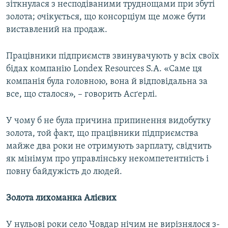
зіткнулася з несподіваними труднощами при збуті
золота; очікується, що консорціум ще може бути
виставлений на продаж.
Працівники підприємств звинувачують у всіх своїх
бідах компанію Londex Resources S.A. «Саме ця
компанія була головною, вона й відповідальна за
все, що сталося», – говорить Асґерлі.
У чому б не була причина припинення видобутку
золота, той факт, що працівники підприємства
майже два роки не отримують зарплату, свідчить
як мінімум про управлінську некомпетентність і
повну байдужість до людей.
Золота лихоманка Алієвих
У нульові роки село Човдар нічим не вирізнялося з-