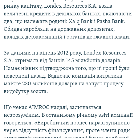
ринку капіталу, Londex Resources S.A. взяла
величезні кредити в декількох банках, включаючи
два, що належать родині: Xalq Bank і Pasha Bank.
Обидва заробляли на державних депозитах,
вкладах держкомпаній і органів державної влади.
За даними на кінець 2012 року, Londex Resources
S.A. отримала від банків 145 мільйонів доларів.
Немає ніяких підтверджень того, що ці гроші були
повернені назад. Водночас компанія витратила
майже 230 мільйонів доларів на запуск процесу
видобутку золота.
Що чекає AIMROC надалі, залишається
незрозумілим. В останньому річному звіті компанії
говориться: «Виробничий процес наразі зупинено
через відсутність фінансування, проте члени ради