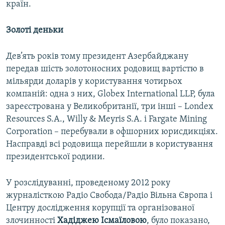
країн.
Золоті деньки
Дев’ять років тому президент Азербайджану
передав шість золотоносних родовищ вартістю в
мільярди доларів у користування чотирьох
компаній: одна з них, Globex International LLP, була
зареєстрована у Великобританії, три інші – Londex
Resources S.A., Willy & Meyris S.A. і Fargate Mining
Corporation – перебували в офшорних юрисдикціях.
Насправді всі родовища перейшли в користування
президентської родини.
У розслідуванні, проведеному 2012 року
журналісткою Радіо Свобода/Радіо Вільна Європа і
Центру дослідження корупції та організованої
злочинності
Хадіджею Ісмаїловою
, було показано,