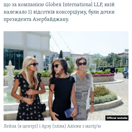
що за компанією Globex International LLP, якій
належало 11 відсотків консорціуму, були дочки
президента Азербайджану.
Лейла (в центрі) і Арзу (зліва) Алієви з матір’ю