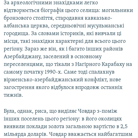
За археологічними знахідками легко
відтворюється біографія цього селища: могильники
бронзового століття, стародавня кавказько-
албанська церква, середньовічні мусульманські
городища. За словами істориків, які вивчали ці
місця, такі знахідки характерні для всього цього
регіону. Зараз же він, як і багато інших районів
Азербайджану, заселений в основному
переселенцями, що тікали з Нагірного Карабаху на
самому початку 1990-х. Саме тоді спалахнув
вірменсько-азербайджанський конфлікт, нове
загострення якого відбулося впродовж останніх
тижнів.
Була, однак, риса, що виділяє Човдар з-поміж
інших поселень цього регіону: в його околицях
виявили поклади золота загальною вартістю в 2,5
мільярда доларів. Човдар вважається найбагатшим