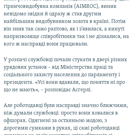
гірничовидобувна компанія (AIMROC), виник
невідомо звідки й одразу ж став другим
найбільшим видобувником золота в країні. Потім
він зник так само раптово, як і з’явилася, а кинуті
напризволяще співробітники так і не дізналися, на
кого ж насправді вони працювали.
У розпачі службовці почали стукати в двері різних
урядових установ – від Міністерства праці та
соціального захисту населення до парламенту і
президента. «Усі вони вдавали, що поняття ні про
що не мають», – розповідає Асґерлі.
Але роботодавці були насправді значно ближчими,
ніж думали службовці: просто вони ховалися в
офшорах. Одягнені за останньою модою, з
дорогими сумками в руках, ці самі роботодавці