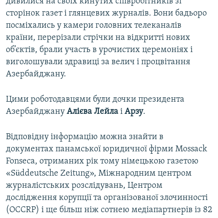
дивилися на своїх кинутих співробітників зі
сторінок газет і глянцевих журналів. Вони бадьоро
посміхались у камери головних телеканалів
країни, перерізали стрічки на відкритті нових
об’єктів, брали участь в урочистих церемоніях і
виголошували здравиці за велич і процвітання
Азербайджану.
Цими роботодавцями були дочки президента
Азербайджану
Алієва Лейла
і
Арзу
.
Відповідну інформацію можна знайти в
документах панамської юридичної фірми Mossack
Fonseca, отриманих рік тому німецькою газетою
«Süddeutsche Zeitung», Міжнародним центром
журналістських розслідувань, Центром
дослідження корупції та організованої злочинності
(OCCRP) і ще більш ніж сотнею медіапартнерів із 82