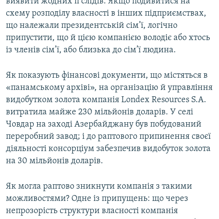
виявити жодних її слідів. Якщо подивитися на
схему розподілу власності в інших підприємствах,
що належали президентській сім’ї, логічно
припустити, що й цією компанією володіє або хтось
із членів сім’ї, або близька до сім’ї людина.
Як показують фінансові документи, що містяться в
«панамському архіві», на організацію й управління
видобутком золота компанія Londex Resources S.A.
витратила майже 230 мільйонів доларів. У селі
Човдар на заході Азербайджану був побудований
переробний завод; і до раптового припинення своєї
діяльності консорціум забезпечив видобуток золота
на 30 мільйонів доларів.
Як могла раптово зникнути компанія з такими
можливостями? Одне із припущень: що через
непрозорість структури власності компанія