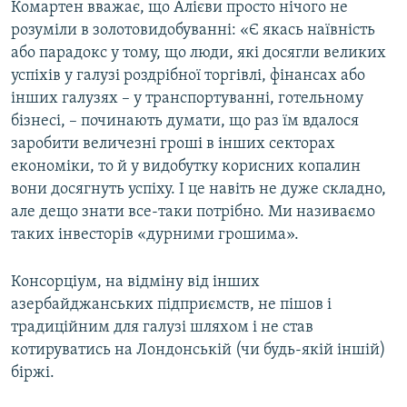
Комартен вважає, що Алієви просто нічого не
розуміли в золотовидобуванні: «Є якась наївність
або парадокс у тому, що люди, які досягли великих
успіхів у галузі роздрібної торгівлі, фінансах або
інших галузях – у транспортуванні, готельному
бізнесі, – починають думати, що раз їм вдалося
заробити величезні гроші в інших секторах
економіки, то й у видобутку корисних копалин
вони досягнуть успіху. І це навіть не дуже складно,
але дещо знати все-таки потрібно. Ми називаємо
таких інвесторів «дурними грошима».
Консорціум, на відміну від інших
азербайджанських підприємств, не пішов і
традиційним для галузі шляхом і не став
котируватись на Лондонській (чи будь-якій іншій)
біржі.