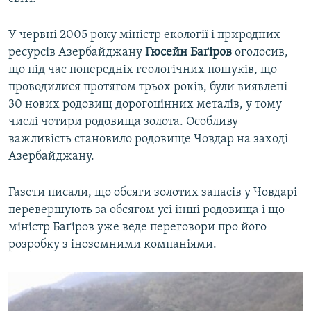
У червні 2005 року міністр екології і природних
ресурсів Азербайджану
Гюсейн Баґіров
оголосив,
що під час попередніх геологічних пошуків, що
проводилися протягом трьох років, були виявлені
30 нових родовищ дорогоцінних металів, у тому
числі чотири родовища золота. Особливу
важливість становило родовище Човдар на заході
Азербайджану.
Газети писали, що обсяги золотих запасів у Човдарі
перевершують за обсягом усі інші родовища і що
міністр Баґіров уже веде переговори про його
розробку з іноземними компаніями.