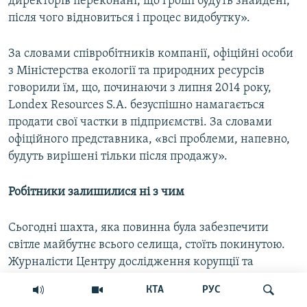
директорів переконані, що гроші будуть знайдені,
після чого відновиться і процес видобутку».
За словами співробітників компанії, офіційні особи
з Міністерства екології та природних ресурсів
говорили їм, що, починаючи з липня 2014 року,
Londex Resources S.A. безуспішно намагається
продати свої частки в підприємстві. За словами
офіційного представника, «всі проблеми, напевно,
будуть вирішені тільки після продажу».
Робітники залишилися ні з чим
Сьогодні шахта, яка повинна була забезпечити
світле майбутнє всього селища, стоїть покинутою.
Журналісти Центру дослідження корупції та
організованої злочинності нещодавно піднялись у
КТА
РУС
прилеглі до селища гори спеціально, щоб оглянути