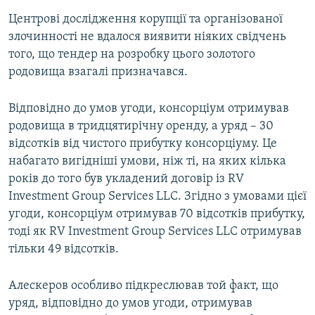
Центрові дослідження корупції та організованої
злочинності не вдалося виявити ніяких свідчень
того, що тендер на розробку цього золотого
родовища взагалі призначався.
Відповідно до умов угоди, консорціум отримував
родовища в тридцятирічну оренду, а уряд – 30
відсотків від чистого прибутку консорціуму. Це
набагато вигідніші умови, ніж ті, на яких кілька
років до того був укладений договір із RV
Investment Group Services LLC. Згідно з умовами цієї
угоди, консорціум отримував 70 відсотків прибутку,
тоді як RV Investment Group Services LLC отримував
тільки 49 відсотків.
Алескеров особливо підкреслював той факт, що
уряд, відповідно до умов угоди, отримував