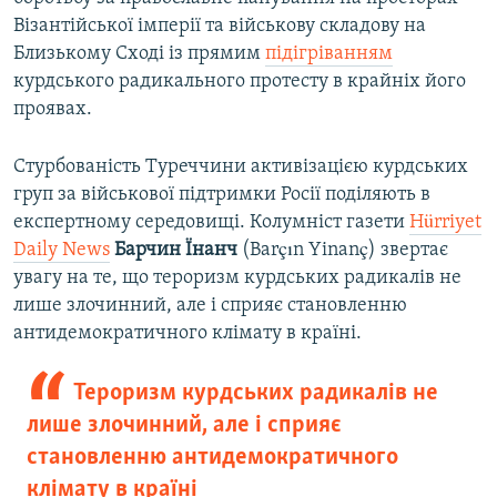
Візантійської імперії та військову складову на
Близькому Сході із прямим
підігріванням
курдського радикального протесту в крайніх його
проявах.
Стурбованість Туреччини активізацією курдських
груп за військової підтримки Росії поділяють в
експертному середовищі. Колумніст газети
Hürriyet
Daily News
Барчин Їнанч
(Barçın Yinanç) звертає
увагу на те, що тероризм курдських радикалів не
лише злочинний, але і сприяє становленню
антидемократичного клімату в країні.
Тероризм курдських радикалів не
лише злочинний, але і сприяє
становленню антидемократичного
клімату в країні