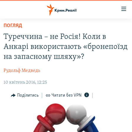
Доступність
посилання
Перейти
ПОГЛЯД
до
НОВИНИ
Туреччина – не Росія! Коли в
основного
ВОДА.КРИМ
матеріалу
Анкарі використають «бронепоїзд
ВІДЕО ТА ФОТО
Перейти
на запасному шляху»?
до
ПОЛІТИКА
основної
Рудольф Медведь
БЛОГИ
навігації
Перейти
10 квітень 2016, 12:25
ПОГЛЯД
до
ІНТЕРВ'Ю
Поділитись
Читати без VPN
пошуку
ВСЕ ЗА ДЕНЬ
СПЕЦПРОЕКТИ
ЯК ОБІЙТИ БЛОКУВАННЯ
ДЕПОРТАЦІЯ