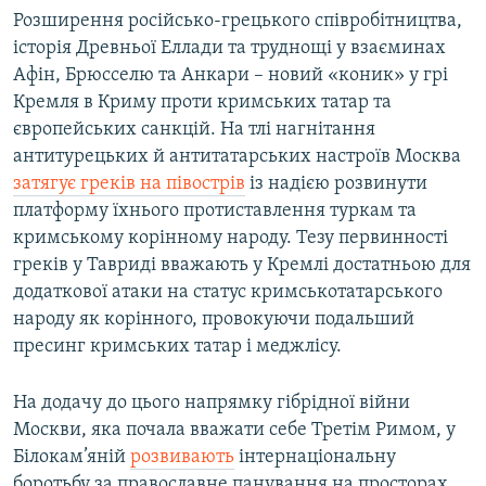
Розширення російсько-грецького співробітництва,
історія Древньої Еллади та труднощі у взаєминах
Афін, Брюсселю та Анкари – новий «коник» у грі
Кремля в Криму проти кримських татар та
європейських санкцій. На тлі нагнітання
антитурецьких й антитатарських настроїв Москва
затягує греків на півострів
із надією розвинути
платформу їхнього протиставлення туркам та
кримському корінному народу. Тезу первинності
греків у Тавриді вважають у Кремлі достатньою для
додаткової атаки на статус кримськотатарського
народу як корінного, провокуючи подальший
пресинг кримських татар і меджлісу.
На додачу до цього напрямку гібрідної війни
Москви, яка почала вважати себе Третім Римом, у
Білокам’яній
розвивають
інтернаціональну
боротьбу за православне панування на просторах