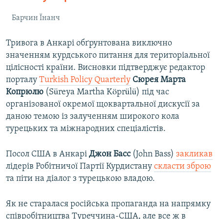
Барчин Їнанч
Тривога в Анкарі обґрунтована виключно
значенням курдського питання для територіальної
цілісності країни. Висновки підтверджує редактор
порталу
Turkish Policy Quarterly
Сюрея Марта
Копрюлю
(Süreya Martha Köprülü) під час
організованої окремої щоквартальної дискусії за
даною темою із залученням широкого кола
турецьких та міжнародних спеціалістів.
Посол США в Анкарі
Джон Басс
(John Bass)
закликав
лідерів Робітничої Партії Курдистану
скласти зброю
та піти на діалог з турецькою владою.
Як не старалася російська пропаганда на напрямку
співробітництва Туреччина-США, але все ж в