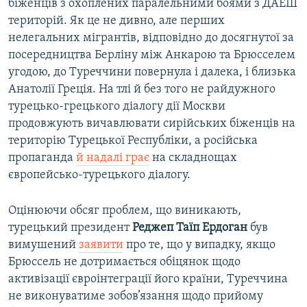
біженців з охоплених паралельними боями з ДАЕШ
територій. Як це не дивно, але перших
нелегальних мігрантів, відповідно до досягнутої за
посередництва Берліну між Анкарою та Брюсселем
угодою, до Туреччини повернула і далека, і близька
Анатолії Греція. На тлі й без того не райдужного
турецько-грецького діалогу дії Москви
продовжують вичавлювати сирійських біженців на
територію Турецької Республіки, а російська
пропаганда
й надалі грає
на складнощах
європейсько-турецького діалогу.
Оцінюючи обсяг проблем, що виникають,
турецький президент
Реджеп Таїп Ердоган
був
вимушений
заявити
про те, що у випадку, якщо
Брюссель не дотримається обіцянок щодо
активізації євроінтеграції його країни, Туреччина
не виконуватиме зобов’язання щодо прийому