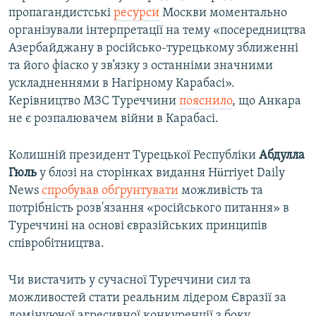
пропагандистські
ресурси
Москви моментально
організували інтерпретації на тему «посередництва
Азербайджану в російсько-турецькому зближенні
та його фіаско у зв’язку з останніми значними
ускладненнями в Нагірному Карабасі».
Керівництво МЗС Туреччини
пояснило
, що Анкара
не є розпалювачем війни в Карабасі.
Колишній президент Турецької Республіки
Абдулла
Гюль
у блозі на сторінках видання Hürriyet Daily
News
спробував обґрунтувати
можливість та
потрібність розв'язання «російського питання» в
Туреччині на основі євразійських принципів
співробітництва.
Чи вистачить у сучасної Туреччини сил та
можливостей стати реальним лідером Євразії за
домінуючої агресивної конкуренції з боку