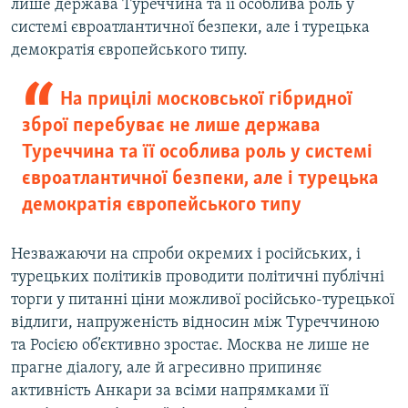
лише держава Туреччина та її особлива роль у
системі євроатлантичної безпеки, але і турецька
демократія європейського типу.
На прицілі московської гібридної
зброї перебуває не лише держава
Туреччина та її особлива роль у системі
євроатлантичної безпеки, але і турецька
демократія європейського типу
Незважаючи на спроби окремих і російських, і
турецьких політиків проводити політичні публічні
торги у питанні ціни можливої російсько-турецької
відлиги, напруженість відносин між Туреччиною
та Росією об’єктивно зростає. Москва не лише не
прагне діалогу, але й агресивно припиняє
активність Анкари за всіми напрямками її