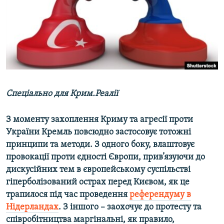
ВІДЕОУРОКИ «ELIFBE»
Русский
СВІДЧЕННЯ ОКУПАЦІЇ
Qırımtatar
УКРАЇНСЬКА ПРОБЛЕМА КРИМУ
ДОЛУЧАЙСЯ!
ІНФОГРАФІКА
Спеціально для Крим.Реалії
Усі сайти RFE/RL
З моменту захоплення Криму та агресії проти
України Кремль повсюдно застосовує тотожні
принципи та методи. З одного боку, влаштовує
провокації проти єдності Європи, прив’язуючи до
дискусійних тем в європейському суспільстві
гіперболізований острах перед Києвом, як це
трапилося під час проведення
референдуму в
Нідерландах
. З іншого – заохочує до протесту та
співробітництва маргінальні, як правило,