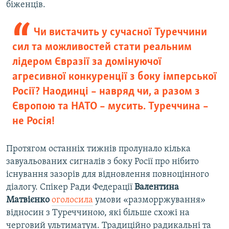
біженців.
Чи вистачить у сучасної Туреччини
сил та можливостей стати реальним
лідером Євразії за домінуючої
агресивної конкуренції з боку імперської
Росії? Наодинці – навряд чи, а разом з
Європою та НАТО – мусить. Туреччина –
не Росія!
Протягом останніх тижнів пролунало кілька
завуальованих сигналів з боку Росії про нібито
існування зазорів для відновлення повноцінного
діалогу. Спікер Ради Федерації
Валентина
Матвієнко
о
голосила
умови «разморржування»
відносин з Туреччиною, які більше схожі на
черговий ультиматум. Традиційно радикальні та