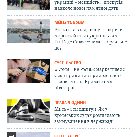
українці – меншість»: дискусія
навколо нової пам'ятної дати
ВІЙНА ТА КРИМ
Російська влада обіцяє закрити
морський шлях українським
БпЛА до Севастополя. Чи реально
це?
СУСПІЛЬСТВО
«Крим – не Росія»: маркетплейс
Ozon припинив прийом нових
замовлень на Кримському
півострові
ПРАВА ЛЮДИНИ
Мить – і ти шпигун. Як у
кримських судах розглядають
звинувачення в держзраді
ФОТОГАЛЕРЕЇ