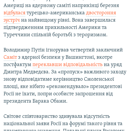
Америці на ядерному саміті наприкінці березня
відбулася
турецько-американська
двостороння
зустріч
на найвищому рівні. Вона завершилася
підтвердженням прихильності Америки та
Туреччини спільній боротьбі з тероризмом.
Володимир Путін ігнорував четвертий заключний
Саміт
з ядерної безпеки у Вашингтоні, вкотре
постфактум
переклавши відповідальність
на уряд
Дмитра Медведєва. За «пропуск» важливого заходу
знову відповідатиме керівництво Смоленської
площі, яке нібито «рекомендувало» президентові
Росії не їхати, попри особисте запрошення від
президента Барака Обами.
Світове співтовариство здивувала відсутність
національної заяви Росії на форумі такого рівня та