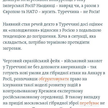
імперської Росії? Наодинці – навряд чи, а разом з
Європою та НАТО – мусить. Туреччина – не Росія!
Наявний стан речей дехто в Туреччині досі оцінює
як «охолодження» відносин з Росією з подальшою
тенденцією до погіршення. Хоча в ситуації, яка
складається, потрібно терміново протидіяти
загрозам.
Черговий євразійський фейк – військовий заколот
у Туреччині не без допомоги американців – так
готують нові умови для гібридної атаки на Анкару в
Росії, розпочавши
обґрунтовувати
право на
існування такої моделі розвитку подій в
контрольованому Кремлем експертному
російськомовному середовищі. В такому випадку
на прицілі московської гібридної зброї
перебуває
не