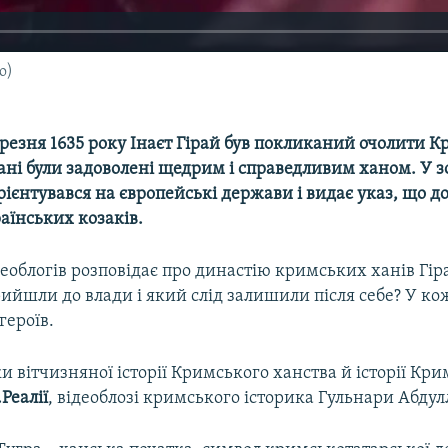
о)
резня 1635 року Інаєт Гірай був покликаний очолити 
ані були задоволені щедрим і справедливим ханом. У 
орієнтувався на європейські держави і видає указ, що д
аїнських козаків.
деоблогів розповідає про династію кримських ханів Гіра
рийшли до влади і який слід залишили після себе? У кож
героїв.
ки вітчизняної історії Кримського ханства й історії Кри
Реалії
, відеоблозі кримського історика Гульнари Абду