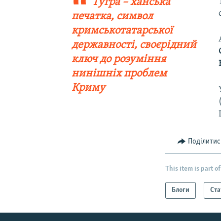
Тугра – ханська
печатка, символ
кримськотатарської
державності, своєрідний
ключ до розуміння
нинішніх проблем
Криму
Поділитис
This item is part of
Блоги
Ста
Русский