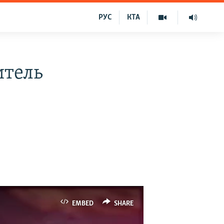
РУС
КТА
итель
EMBED
SHARE