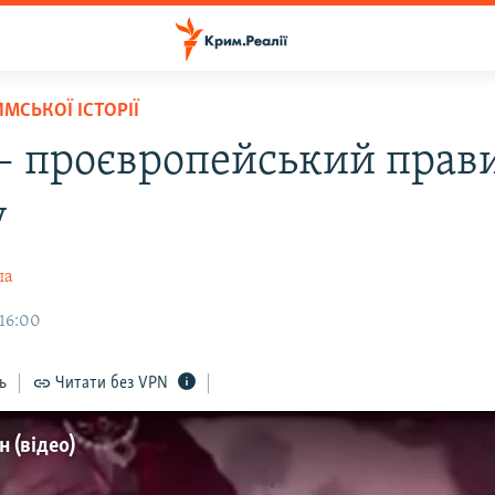
МСЬКОЇ ІСТОРІЇ
 – проєвропейський прав
у
ла
 16:00
ь
Читати без VPN
н (відео)