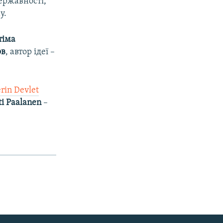
ержавності,
у.
тіма
ов
, автор ідеї –
rin Devlet
i Paalanen
–