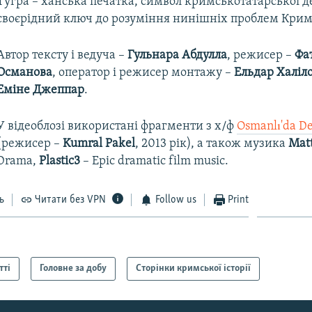
Тугра – ханська печатка, символ кримськотатарської д
своєрідний ключ до розуміння нинішніх проблем Крим
Автор тексту і ведуча –
Гульнара Абдулла
, режисер –
Фа
Османова
, оператор і режисер монтажу –
Ельдар Халіл
Еміне Джеппар
.
У відеоблозі використані фрагменти з х/ф
Osmanlı'da De
(режисер –
Kumral Pakel
, 2013 рік), а також музика
Matt
Drama,
Plastic3
– Epic dramatic film music.
ь
Читати без VPN
Follow us
Print
тті
Головне за добу
Сторінки кримської історії