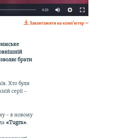
4:20
Завантажити на комп'ютер
EMBED
SHARE
Кримське
зовнішній
озволяє брати
їв. Хто були
ній серії –
му – в новому
лла
«Tugra»
.