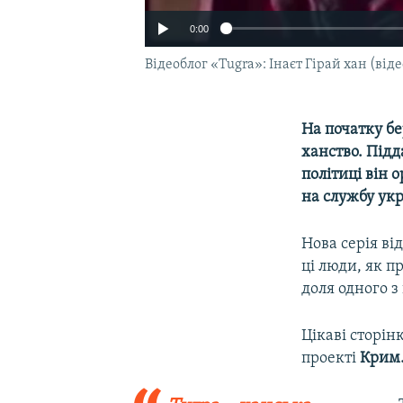
0:00
Відеоблог «Tugra»: Інаєт Гірай хан (віде
На початку бе
ханство. Підд
політиці він 
на службу укр
Нова серія ві
ці люди, як п
доля одного з 
Цікаві сторін
проекті
Крим.