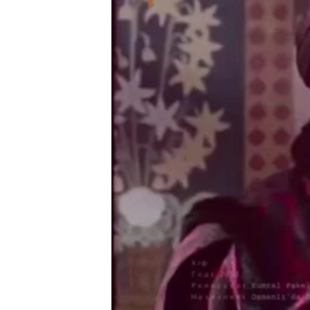
ВІДЕОУРОКИ «ELIFBE»
СВІДЧЕННЯ ОКУПАЦІЇ
УКРАЇНСЬКА ПРОБЛЕМА КРИМУ
ІНФОГРАФІКА