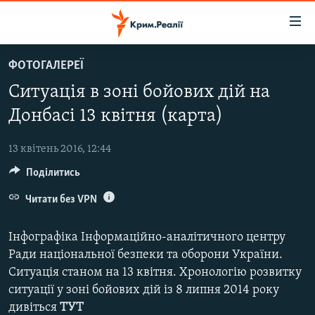
Доступність
посилання
Перейти
ФОТОГАЛЕРЕЇ
до
НОВИНИ
Ситуація в зоні бойових дій на
основного
ВОДА.КРИМ
матеріалу
Донбасі 13 квітня (карта)
ВІДЕО ТА ФОТО
Перейти
до
13 квітень 2016, 12:44
ПОЛІТИКА
основної
Поділитись
БЛОГИ
навігації
Перейти
Читати без VPN
ПОГЛЯД
до
ІНТЕРВ'Ю
пошуку
Інфографіка Інформаційно-аналітичного центру
ВСЕ ЗА ДЕНЬ
Ради національної безпеки та оборони України.
Ситуація станом на 13 квітня. Хронологію розвитку
СПЕЦПРОЕКТИ
ситуації у зоні бойових дій із 8 липня 2014 року
ЯК ОБІЙТИ БЛОКУВАННЯ
ДЕПОРТАЦІЯ
дивіться
ТУТ