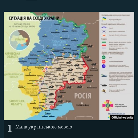
ВІДЕОУРОКИ «ELIFBE»
Русский
СВІДЧЕННЯ ОКУПАЦІЇ
Qırımtatar
УКРАЇНСЬКА ПРОБЛЕМА КРИМУ
ДОЛУЧАЙСЯ!
ІНФОГРАФІКА
Усі сайти RFE/RL
1
Мапа українською мовою