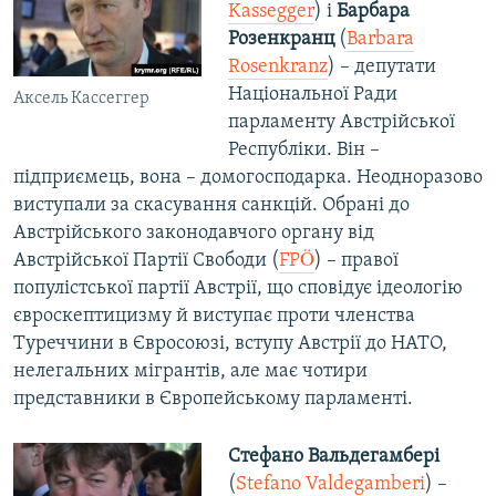
Kassegger
) і
Барбара
Розенкранц
(
Barbara
Rosenkranz
) – депутати
Національної Ради
Аксель Кассеггер
парламенту Австрійської
Республіки. Він –
підприємець, вона – домогосподарка. Неодноразово
виступали за скасування санкцій. Обрані до
Австрійського законодавчого органу від
Австрійської Партії Свободи (
FPÖ
) – правої
популістської партії Австрії, що сповідує ідеологію
євроскептицизму й виступає проти членства
Туреччини в Євросоюзі, вступу Австрії до НАТО,
нелегальних мігрантів, але має чотири
представники в Європейському парламенті.
Стефано Вальдегамбері
(
Stefano Valdegamberi
) –