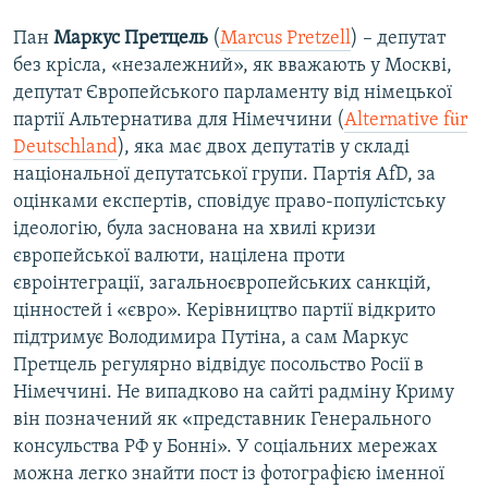
Пан
Маркус Претцель
(
Marcus Pretzell
) – депутат
без крісла, «незалежний», як вважають у Москві,
депутат Європейського парламенту від німецької
партії Альтернатива для Німеччини (
Alternative für
Deutschland
), яка має двох депутатів у складі
національної депутатської групи. Партія AfD, за
оцінками експертів, сповідує право-популістську
ідеологію, була заснована на хвилі кризи
європейської валюти, націлена проти
євроінтеграції, загальноєвропейських санкцій,
цінностей і «євро». Керівництво партії відкрито
підтримує Володимира Путіна, а сам Маркус
Претцель регулярно відвідує посольство Росії в
Німеччині. Не випадково на сайті радміну Криму
він позначений як «представник Генерального
консульства РФ у Бонні». У соціальних мережах
можна легко знайти пост із фотографією іменної