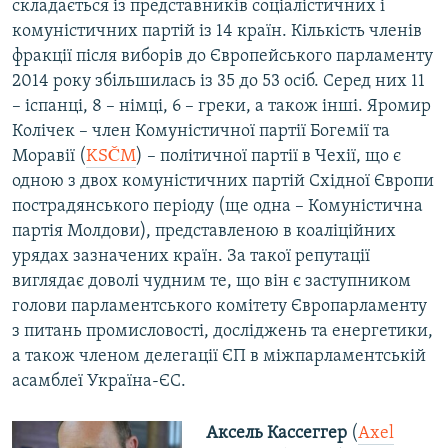
складається із представників соціалістичних і
комуністичних партій із 14 країн. Кількість членів
фракції після виборів до Європейського парламенту
2014 року збільшилась із 35 до 53 осіб. Серед них 11
– іспанці, 8 – німці, 6 – греки, а також інші. Яромир
Колічек – член Комуністичної партії Богемії та
Моравії (
KSČM
) – політичної партії в Чехії, що є
одною з двох комуністичних партій Східної Європи
пострадянського періоду (ще одна – Комуністична
партія Молдови), представленою в коаліційних
урядах зазначених країн. За такої репутації
виглядає доволі чудним те, що він є заступником
голови парламентського комітету Європарламенту
з питань промисловості, досліджень та енергетики,
а також членом делегації ЄП в міжпарламентській
асамблеї Україна-ЄС.
Аксель Кассеггер
(
Axel