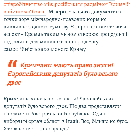
співробітництво
між російським радміном Криму й
кабміном Абхазії
. Мізерність цього документа з
точки зору міжнародно-правових норм не
викликає жодного сумніву. Є і пропагандистський
аспект – Кремль таким чином створює прецедент і
підвалини для монополізації про деяку
самостійність захопленого Криму.
Кримчани мають право знати!
Європейських депутатів було всього
двоє
Кримчани мають право знати! Європейських
депутатів було всього двоє. Ще два представляли
парламент Австрійської Республіки. Один –
виборчий орган області в Італії. Все, більше не було.
Хто ж вони такі насправді?