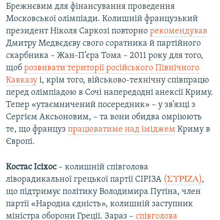
Брежнєвим для фінансування проведення
Московської олімпіади. Колишній французький
президент Ніколя Саркозі повторно
рекомендував
Дмитру Медвєдєву свого соратника й партійного
скарбника – Жан-П’єра Тома – 2011 року для того,
щоб
розвивати території російського Північного
Кавказу
і, крім того, військово-технічну співпрацю
перед олімпіадою в Сочі напередодні анексії Криму.
Тепер «утаємничений посередник» – у зв’язці з
Сергієм Аксьоновим, – та вони обидва омріюють
те, що француз
працюватиме над іміджем
Криму в
Європі.
Костас Ісіхос
– колишній співголова
ліворадикальної грецької партії СІРІЗА
(ΣΥΡΙΖΑ)
,
що підтримує політику Володимира Путіна, член
партії «Народна єдність», колишній заступник
міністра оборони Греції. Зараз –
співголова