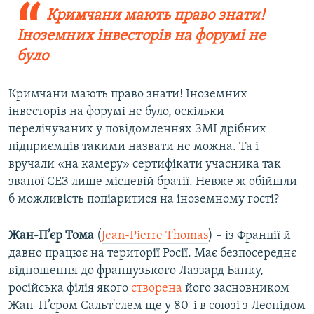
Кримчани мають право знати!
Іноземних інвесторів на форумі не
було
Кримчани мають право знати! Іноземних
інвесторів на форумі не було, оскільки
перелічуваних у повідомленнях ЗМІ дрібних
підприємців такими назвати не можна. Та і
вручали «на камеру» сертифікати учасника так
званої СЕЗ лише місцевій братії. Невже ж обійшли
б можливість попіаритися на іноземному гості?
Жан-П’єр Тома
(
Jean-Pierre Thomas
) – із Франції й
давно працює на території Росії. Має безпосереднє
відношення до французького Лаззард Банку,
російська філія якого
створена
його засновником
Жан-П’єром Сальт'єлем ще у 80-і в союзі з Леонідом