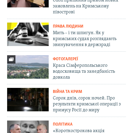
Ozon припинив прийом нових
замовлень на Кримському
півострові
ПРАВА ЛЮДИНИ
Мить – і ти шпигун. Як у
кримських судах розглядають
звинувачення в держзраді
ФОТОГАЛЕРЕЇ
Краса Сімферопольського
водосховища та занедбаність
довкола
ВІЙНА ТА КРИМ
Сорок днів, сорок ночей. Про
результати кримської операції з
примусу Росії до миру
ПОЛІТИКА
«Короткострокова акція