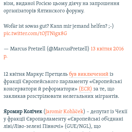
візи, виданої Росією цьому діячу на запрошення
організаторів Ялтинского форуму.
Wofür ist sowas gut? Kann mir jemand helfen? ;-)
pic.twitter.com/tOJTNigx8G
— Marcus Pretzell (@MarcusPretzell)
13 квітня 2016
р.
12 квітня Маркус Претцель
був виключений
із
фракції Європейського парламенту «Європейські
консерватори й реформатори»
(ECR)
за те, що
закликав розстрілювати нелегальних мігрантів.
Яромир Колічек
(
Jaromír Kohlíĉek
)​ – депутат із Чехії
у фракції Європарламенту «Європейські об’єднані
ліві/Ліво-зелені Півночі» (GUE/NGL), що