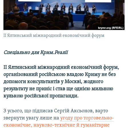
ВІДЕОУРОКИ «ELIFBE»
Русский
СВІДЧЕННЯ ОКУПАЦІЇ
Qırımtatar
УКРАЇНСЬКА ПРОБЛЕМА КРИМУ
ДОЛУЧАЙСЯ!
ІІ Ялтинський міжнародний економічний форум
ІНФОГРАФІКА
Спеціально для Крим.Реалії
Усі сайти RFE/RL
ІІ Ялтинський міжнародний економічний форум,
організований російською владою Криму не без
допомоги консультантів у Москві, жодного
результату не приніс і став ще однією мильною
кулькою російської пропаганди.
З усього, що підписав Сергій Аксьонов, варто
звернути увагу лише на
угоду про торговельно-
економічне, науково-технічне й гуманітарне