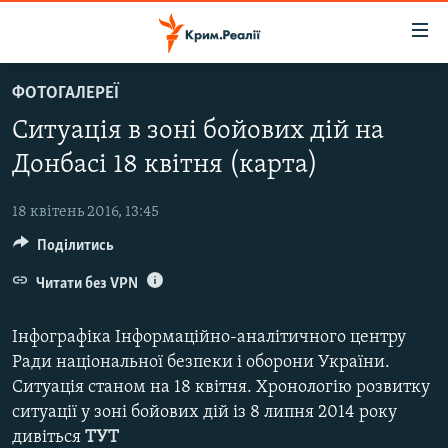
Доступність
посилання
Перейти
ФОТОГАЛЕРЕЇ
до
НОВИНИ
Ситуація в зоні бойових дій на
основного
ВОДА.КРИМ
матеріалу
Донбасі 18 квітня (карта)
ВІДЕО ТА ФОТО
Перейти
до
18 квітень 2016, 13:45
ПОЛІТИКА
основної
Поділитись
БЛОГИ
навігації
Перейти
Читати без VPN
ПОГЛЯД
до
ІНТЕРВ'Ю
пошуку
Інфографіка Інформаційно-аналітичного центру
ВСЕ ЗА ДЕНЬ
Ради національної безпеки і оборони України.
Ситуація станом на 18 квітня. Хронологію розвитку
СПЕЦПРОЕКТИ
ситуації у зоні бойових дій із 8 липня 2014 року
ЯК ОБІЙТИ БЛОКУВАННЯ
ДЕПОРТАЦІЯ
дивіться
ТУТ