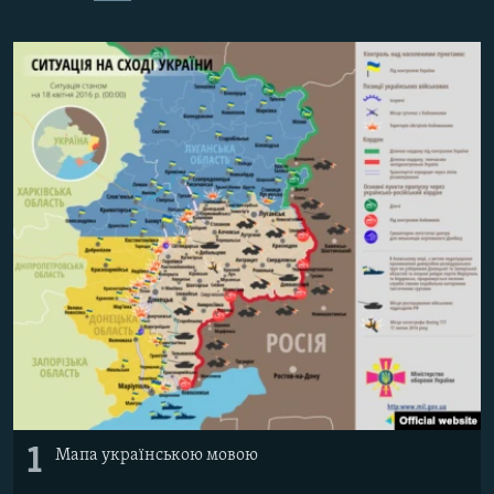
ВІДЕОУРОКИ «ELIFBE»
Русский
СВІДЧЕННЯ ОКУПАЦІЇ
Qırımtatar
УКРАЇНСЬКА ПРОБЛЕМА КРИМУ
ДОЛУЧАЙСЯ!
ІНФОГРАФІКА
Усі сайти RFE/RL
1
Мапа українською мовою