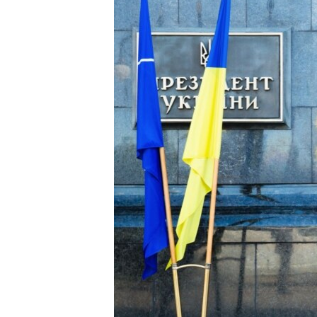
ВІДЕОУРОКИ «ELIFBE»
СВІДЧЕННЯ ОКУПАЦІЇ
УКРАЇНСЬКА ПРОБЛЕМА КРИМУ
ІНФОГРАФІКА