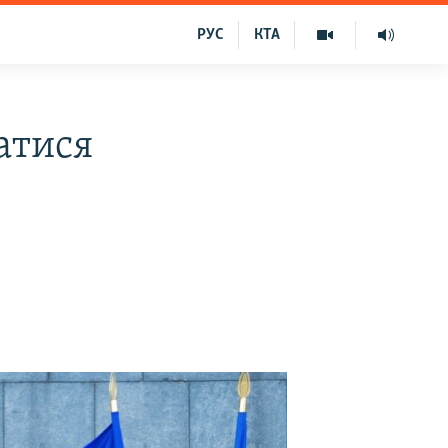
РУС
КТА
атися