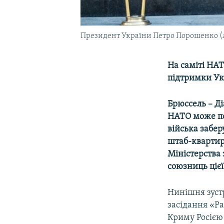
Президент України Петро Порошенко (лів
На саміті НА
підтримки Ук
Брюссель – Д
НАТО може поо
війська забер
штаб-квартир
Міністерства 
союзниць цієї
Нинішня зустр
засідання «Ра
Криму Росією 