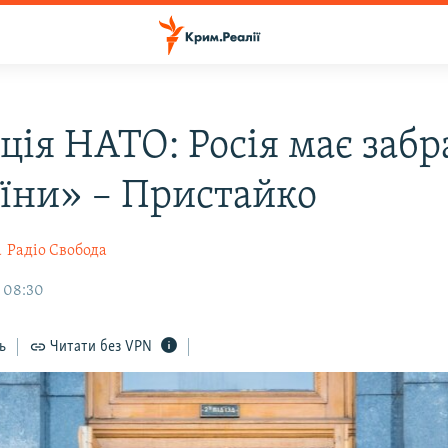
ція НАТО: Росія має забр
аїни» – Пристайко
а
Радіо Свобода
, 08:30
ь
Читати без VPN