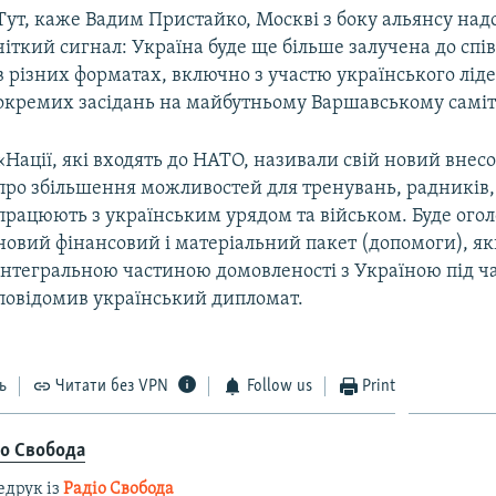
Тут, каже Вадим Пристайко, Москві з боку альянсу над
чіткий сигнал: Україна буде ще більше залучена до спі
в різних форматах, включно з участю українського ліде
окремих засідань на майбутньому Варшавському саміт
«Нації, які входять до НАТО, називали свій новий внесо
про збільшення можливостей для тренувань, радників
працюють з українським урядом та військом. Буде ог
новий фінансовий і матеріальний пакет (допомоги), як
інтегральною частиною домовленості з Україною під час
повідомив український дипломат.
ь
Читати без VPN
Follow us
Print
іо Свобода
едрук із
Радіо Свобода