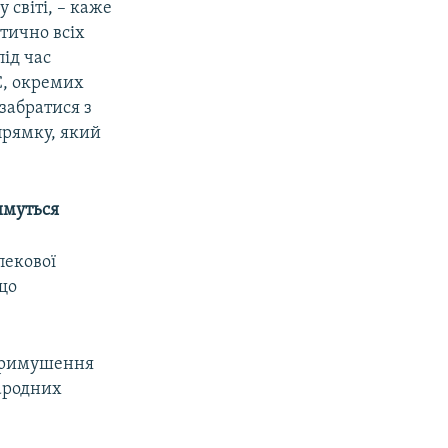
 світі, – каже
тично всіх
під час
С, окремих
 забратися з
прямку, який
имуться
пекової
 що
 примушення
народних