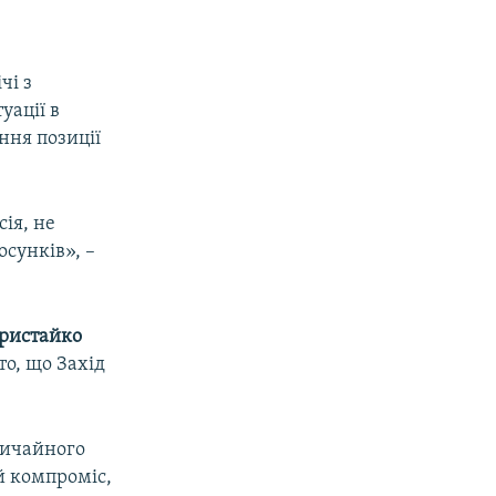
чі з
уації в
ння позиції
px
width
ія, не
сунків», –
ристайко
то, що Захід
вичайного
й компроміс,