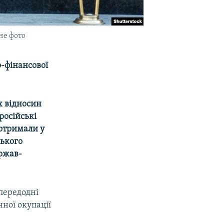
не фото
-фінансової
х відносин
російські
 отримали у
ського
ержав-
передодні
ної окупації