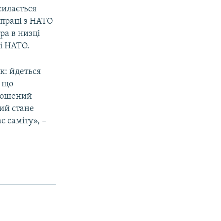
силається
впраці з НАТО
ра в низці
і НАТО.
к: йдеться
, що
олошений
ий стане
 саміту», –