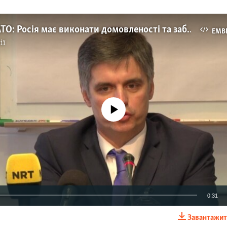
Позиція НАТО: Росія має виконати домовленості та забратися з України – Пристайко
EMB
ії
No media source currently available
0:31
Завантажит
EMBED