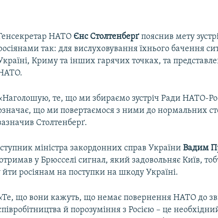
Генсекретар НАТО
Єнс Столтенберґ
пояснив мету зустрі
росіянами так: для вислуховування їхнього бачення сит
Україні, Криму та інших гарячих точках, та представле
НАТО.
«Наголошую, те, що ми збираємо зустріч Ради НАТО-Рос
означає, що ми повертаємося з ними до нормальних сто
зазначив Столтенберґ.
аступник міністра закордонних справ України
Вадим П
отримав у Брюсселі сигнал, який задовольняє Київ, тоб
 йти росіянам на поступки на шкоду Україні.
«Те, що вони кажуть, що немає повернення НАТО до з
співробітництва й порозуміння з Росією – це необхідни