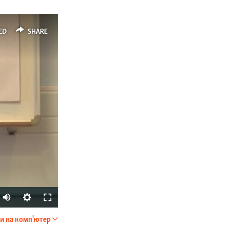
ED
SHARE
и на комп'ютер
SHARE