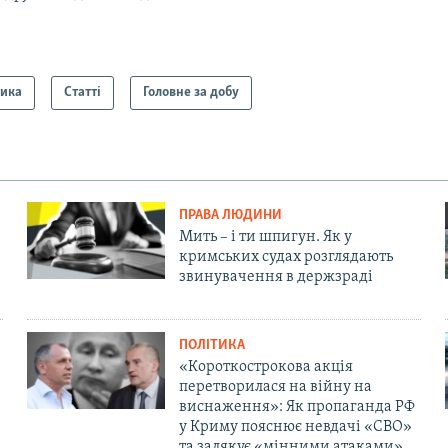
тика
Статті
Головне за добу
ПРАВА ЛЮДИНИ
Мить – і ти шпигун. Як у
кримських судах розглядають
звинувачення в держзраді
ПОЛІТИКА
«Короткострокова акція
перетворилася на війну на
виснаження»: Як пропаганда РФ
у Криму пояснює невдачі «СВО»
та залякує «мінними атаками»