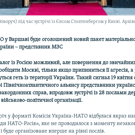
оруч) під час зустрічі із Єнсом Столтенберґом у Києві. Архів
ТО у Варшаві буде оголошений новий пакет матеріально
раїни – представник МЗС
іалог із Росією можливий, але повернення до звичайни
біцяти Москві, тільки якщо припиниться її агресія, а 
уться геть із території України. Такий сигнал 19 квітня
і Північноатлантичного альянсу представники україн
закордонних справ, впродовж зустрічі із 28 послами д
 військово-політичної організації.
іч у форматі Комісія Україна-НАТО відбулася якраз на
ди НАТО-Росія», яке не проводилося з моменту незакон
і буде організоване вперше на рівні послів.