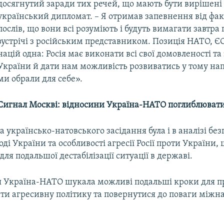
досягнутий заради тих речей, що мають бути вирішені у
український дипломат. – Я отримав запевнення від фак
послів, що вони всі розуміють і будуть вимагати завтра 
зустрічі з російським представником. Позиція НАТО, Є
націй одна: Росія має виконати всі свої домовленості та
України й дати нам можливість розвиватись у тому на
ми обрали для себе».
Сигнал Москві: відносини Україна-НАТО поглиблюват
а українсько-натовського засідання була і в аналізі без
оді України та особливості агресії Росії проти України,
для подальшої дестабілізації ситуації в державі.
я Україна-НАТО шукала можливі подальші кроки для
ити агресивну політику та повернутися до поваги між