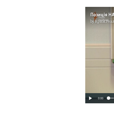
by
Крим.Реал
0:00