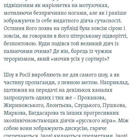
підвішеним як маріонетка на мотузочках,
мотиляючи безпричинно ногами, але як і раніше
зображуючи із себе видатного діяча сучасності.
Остання його поява на публіці була зовсім сірою і
зовсім, як говорили в його пітерському підворітті,
безпонтовою. Куди подівся той великий діяч із
палаючими очима? Де він, борець із чужим
тероризмом, який «мочив усіх у сортирі»?
Шоу в Росії виробляють не для самого шоу, а як
частину пропаганди, з певною метою. Наприклад,
щотижня на передачі на декількох каналах
запрошують одних і тих же – Проханова,
Жириновського, Леонтьєва, Слуцького, Пушкова,
Маркова, Багдасарова та інших прогресивних
зколінвічновстающих діячів «русского міра». Між
собою вони зображують дискусію, гаряче
сперечаються, іноді кидаються предметами, іноді