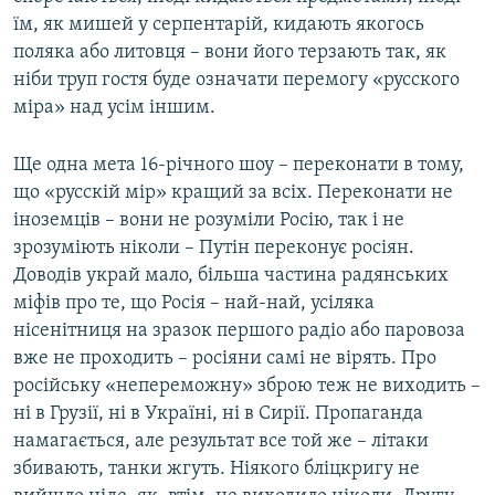
їм, як мишей у серпентарій, кидають якогось
поляка або литовця – вони його терзають так, як
ніби труп гостя буде означати перемогу «русского
міра» над усім іншим.
Ще одна мета 16-річного шоу – переконати в тому,
що «русскій мір» кращий за всіх. Переконати не
іноземців – вони не розуміли Росію, так і не
зрозуміють ніколи – Путін переконує росіян.
Доводів украй мало, більша частина радянських
міфів про те, що Росія – най-най, усіляка
нісенітниця на зразок першого радіо або паровоза
вже не проходить – росіяни самі не вірять. Про
російську «непереможну» зброю теж не виходить –
ні в Грузії, ні в Україні, ні в Сирії. Пропаганда
намагається, але результат все той же – літаки
збивають, танки жгуть. Ніякого бліцкригу не