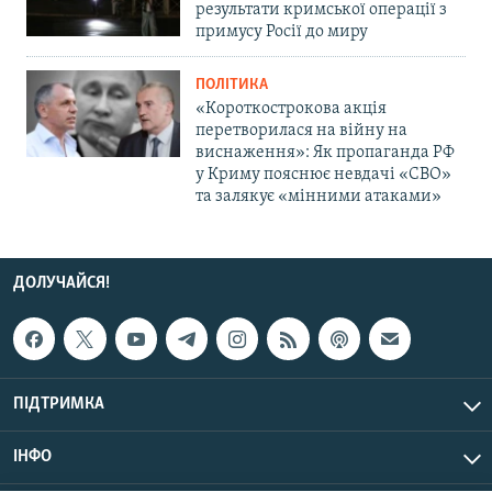
результати кримської операції з
примусу Росії до миру
ПОЛІТИКА
«Короткострокова акція
перетворилася на війну на
виснаження»: Як пропаганда РФ
у Криму пояснює невдачі «СВО»
та залякує «мінними атаками»
ДОЛУЧАЙСЯ!
ПІДТРИМКА
ІНФО