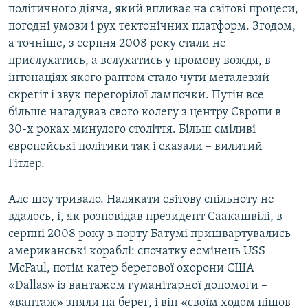
політичного діяча, який впливає на світові процеси,
погодні умови і рух тектонічних платформ. Згодом,
а точніше, з серпня 2008 року стали не
прислухатись, а вслухатись у промову вождя, в
інтонаціях якого раптом стало чути металевий
скрегіт і звук перегорілої лампочки. Путін все
більше нагадував свого колегу з центру Європи в
30-х роках минулого століття. Більш сміливі
європейські політики так і сказали – вилитий
Гітлер.
Але шоу тривало. Налякати світову спільноту не
вдалось, і, як розповідав президент Саакашвілі, в
серпні 2008 року в порту Батумі пришвартувались
американські кораблі: спочатку есмінець USS
McFaul, потім катер берегової охорони США
«Dallas» із вантажем гуманітарної допомоги –
«вантаж» зняли на берег, і він «своїм ходом пішов