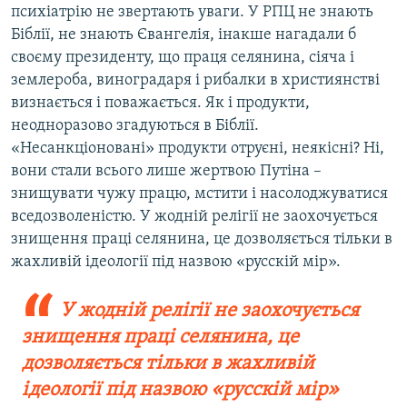
психіатрію не звертають уваги. У РПЦ не знають
Біблії, не знають Євангелія, інакше нагадали б
своєму президенту, що праця селянина, сіяча і
землероба, виноградаря і рибалки в християнстві
визнається і поважається. Як і продукти,
неодноразово згадуються в Біблії.
«Несанкціоновані» продукти отруєні, неякісні? Ні,
вони стали всього лише жертвою Путіна –
знищувати чужу працю, мстити і насолоджуватися
вседозволеністю. У жодній релігії не заохочується
знищення праці селянина, це дозволяється тільки в
жахливій ідеології під назвою «русскій мір».
У жодній релігії не заохочується
знищення праці селянина, це
дозволяється тільки в жахливій
ідеології під назвою «русскій мір»