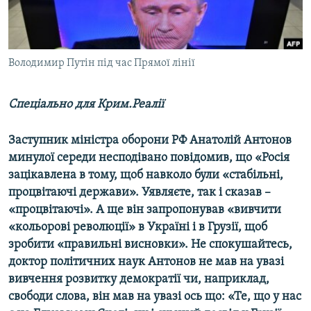
ВІДЕОУРОКИ «ELIFBE»
Русский
СВІДЧЕННЯ ОКУПАЦІЇ
Qırımtatar
УКРАЇНСЬКА ПРОБЛЕМА КРИМУ
Володимир Путін під час Прямої лінії
ДОЛУЧАЙСЯ!
ІНФОГРАФІКА
Спеціально для Крим.Реалії
Заступник міністра оборони РФ Анатолій Антонов
Усі сайти RFE/RL
минулої середи несподівано повідомив, що «Росія
зацікавлена в тому, щоб навколо були «стабільні,
процвітаючі держави». Уявляєте, так і сказав –
«процвітаючі». А ще він запропонував «вивчити
«кольорові революції» в Україні і в Грузії, щоб
зробити «правильні висновки». Не спокушайтесь,
доктор політичних наук Антонов не мав на увазі
вивчення розвитку демократії чи, наприклад,
свободи слова, він мав на увазі ось що: «Те, що у нас