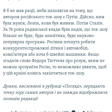
Я б не мав рації, якби наполягав на тому, що
автором російського ток-шоу є Путін. Дійсно, ним
була мумія, Ленін, коли був живим. Потім Сталін.
За 74 роки радянської влади була надія, що ток-шоу
більше не буде, буде аналітика, буде науково-
популярна програма. Росіяни почнуть робити
конкурентоспроможні літаки і автомобілі,
комп'ютери або хоча б швейні машинки. Якщо
згадати слова Федора Тютчева про розум, яким не
можна зрозуміти Росію, то неможливо уявити, щоб
у цій країні колись закінчиться ток-шоу.
Думки, висловлені в рубриці «Погляд», передають
точку зору самих авторів і не завжди відображають
позицію редакції