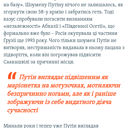
на базу». Шоумену Путіну нічого не залишалось, як
згорнути свою 58-у армію і забратись геть. Тоді
казус спробували погасити визнанням
«незалежності» Абхазії і «Південної Осетії», що
формально вже було – Росія окупувала ці частини
Грузії ще 1993 року. Чого тільки шоумен Путін не
витворяв, нестриманість видавала в ньому пацана з
підворіття, коли він погрожував підвісити
Саакашвілі за причинні місця.
Путін виглядає підвішеним як
маріонетка на мотузочках, мотиляючи
безпричинно ногами, але як і раніше
зображуючи із себе видатного діяча
сучасності
Минали роки і тепер уже Путін виглядав