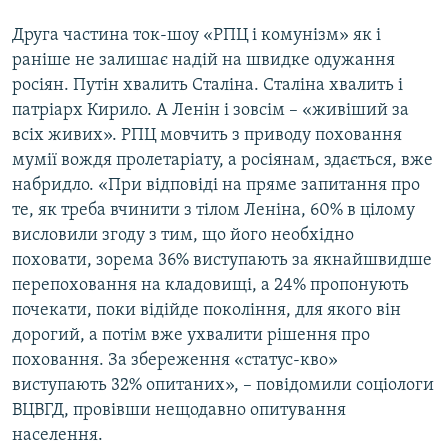
Друга частина ток-шоу «РПЦ і комунізм» як і
раніше не залишає надій на швидке одужання
росіян. Путін хвалить Сталіна. Сталіна хвалить і
патріарх Кирило. А Ленін і зовсім – «живіший за
всіх живих». РПЦ мовчить з приводу поховання
мумії вождя пролетаріату, а росіянам, здається, вже
набридло. «При відповіді на пряме запитання про
те, як треба вчинити з тілом Леніна, 60% в цілому
висловили згоду з тим, що його необхідно
поховати, зорема 36% виступають за якнайшвидше
перепоховання на кладовищі, а 24% пропонують
почекати, поки відійде покоління, для якого він
дорогий, а потім вже ухвалити рішення про
поховання. За збереження «статус-кво»
виступають 32% опитаних», – повідомили соціологи
ВЦВГД, провівши нещодавно опитування
населення.