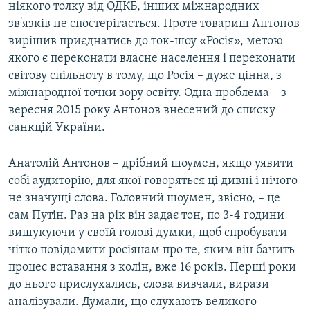
ніякого толку від ОДКБ, інших міжнародних
зв'язків не спостерігається. Проте товариш Антонов
вирішив приєднатись до ток-шоу «Росія», метою
якого є переконати власне населення і переконати
світову спільноту в тому, що Росія – дуже цінна, з
міжнародної точки зору освіту. Одна проблема – з
вересня 2015 року Антонов внесений до списку
санкцій України.
Анатолій Антонов – дрібний шоумен, якщо уявити
собі аудиторію, для якої говоряться ці дивні і нічого
не значущі слова. Головний шоумен, звісно, – це
сам Путін. Раз на рік він задає тон, по 3-4 години
вишукуючи у своїй голові думки, щоб спробувати
чітко повідомити росіянам про те, яким він бачить
процес вставання з колін, вже 16 років. Перші роки
до нього прислухались, слова вивчали, вирази
аналізували. Думали, що слухають великого