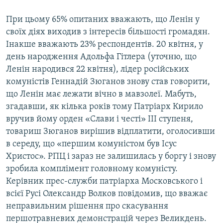
При цьому 65% опитаних вважають, що Ленін у
своїх діях виходив з інтересів більшості громадян.
Інакше вважають 23% респондентів. 20 квітня, у
день народження Адольфа Гітлера (уточню, що
Ленін народився 22 квітня), лідер російських
комуністів Геннадій Зюганов знову став говорити,
що Ленін має лежати вічно в мавзолеї. Мабуть,
згадавши, як кілька років тому Патріарх Кирило
вручив йому орден «Слави і честі» III ступеня,
товариш Зюганов вирішив відплатити, оголосивши
в середу, що «першим комуністом був Ісус
Христос». РПЦ і зараз не залишилась у боргу і знову
зробила комплімент головному комуністу.
Керівник прес-служби патріарха Московського і
всієї Русі Олександр Волков повідомив, що вважає
неправильним рішення про скасування
першотравневих демонстрацій через Великдень.