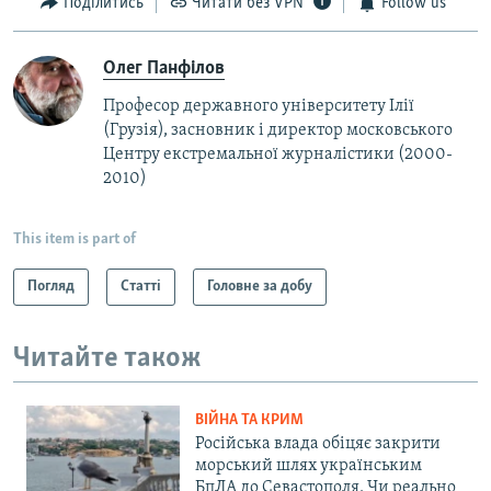
Поділитись
Читати без VPN
Follow us
Олег Панфілов
Професор державного університету Ілії
(Грузія), засновник і директор московського
Центру екстремальної журналістики (2000-
2010)
This item is part of
Погляд
Статті
Головне за добу
Читайте також
ВІЙНА ТА КРИМ
Російська влада обіцяє закрити
морський шлях українським
БпЛА до Севастополя. Чи реально