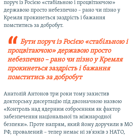
поруч із Росією «стабільною і процвітаючою»
державою просто небезпечно – рано чи пізно у
Кремля прокинеться заздрість і бажання
помститись за добробут.
Бути поруч із Росією «стабільною і
процвітаючою» державою просто
небезпечно – рано чи пізно у Кремля
прокинеться заздрість і бажання
помститись за добробут
Анатолій Антонов три роки тому захистив
докторську дисертацію під двозначною назвою
«Контроль над ядерним озброєнням як фактор
забезпечення національної та міжнародної
безпеки». Проте напрям, який йому доручили в МО
РФ, провалений – тепер немає ні зв'язків з НАТО,