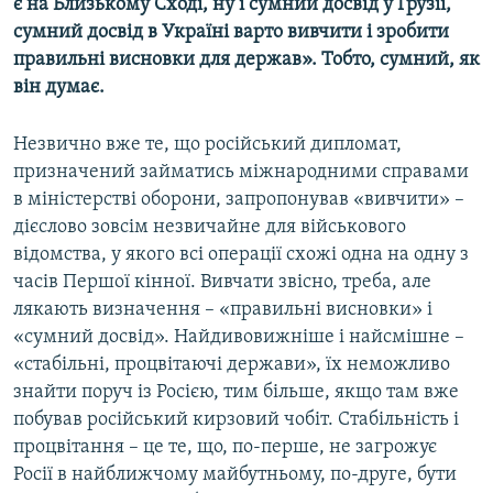
є на Близькому Сході, ну і сумний досвід у Грузії,
сумний досвід в Україні варто вивчити і зробити
правильні висновки для держав». Тобто, сумний, як
він думає.
Незвично вже те, що російський дипломат,
призначений займатись міжнародними справами
в міністерстві оборони, запропонував «вивчити» –
дієслово зовсім незвичайне для військового
відомства, у якого всі операції схожі одна на одну з
часів Першої кінної. Вивчати звісно, треба, але
лякають визначення – «правильні висновки» і
«сумний досвід». Найдивовижніше і найсмішне –
«стабільні, процвітаючі держави», їх неможливо
знайти поруч із Росією, тим більше, якщо там вже
побував російський кирзовий чобіт. Стабільність і
процвітання – це те, що, по-перше, не загрожує
Росії в найближчому майбутньому, по-друге, бути