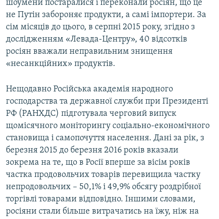
шоумени постаралися і переконали росіян, що це
не Путін забороняє продукти, а самі імпортери. За
сім місяців до цього, в серпні 2015 року, згідно з
дослідженням «Левада-Центру», 40 відсотків
росіян вважали неправильним знищення
«несанкційних» продуктів.
Нещодавно Російська академія народного
господарства та державної служби при Президенті
РФ (РАНХДС) підготувала черговий випуск
щомісячного моніторингу соціально-економічного
становища і самопочуття населення. Дані за рік, з
березня 2015 до березня 2016 років вказали
зокрема на те, що в Росії вперше за вісім років
частка продовольчих товарів перевищила частку
непродовольчих – 50,1% і 49,9% обсягу роздрібної
торгівлі товарами відповідно. Іншими словами,
росіяни стали більше витрачатись на їжу, ніж на