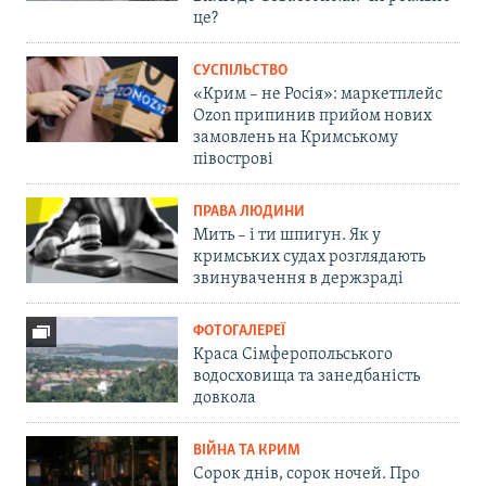
це?
СУСПІЛЬСТВО
«Крим – не Росія»: маркетплейс
Ozon припинив прийом нових
замовлень на Кримському
півострові
ПРАВА ЛЮДИНИ
Мить – і ти шпигун. Як у
кримських судах розглядають
звинувачення в держзраді
ФОТОГАЛЕРЕЇ
Краса Сімферопольського
водосховища та занедбаність
довкола
ВІЙНА ТА КРИМ
Сорок днів, сорок ночей. Про