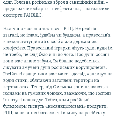
одяг. Головна російська зброя в санкційній війні –
продовольче ембарго – неефективна, – наголосили
експерти РАНХДС.
Наступна частина ток-шоу – РПЦ. Не релігія
взагалі, не іслам, іудаїзм чи буддизм, а православ'я,
в неконституційний спосіб стало державною
конфесією. Православні ієрархи лізуть туди, куди їм
не треба, не слід було й ні до чого. Про душі росіян
вони вже давно забули, їм більше подобається
лікувати змучені душі російських корупціонерів.
Російські священики вже мають досвід «впливу» на
водні стихії, облітаючи затоплені території на
вертольотах. Тепер, під Омськом вони плавають з
іконами на гумових човнах, вважаючи, що Господь
їх почує і пошкодує. Тобто, коли російські
бульдозери тиснуть «несанкціоновані» продукти,
РПЦ на питання богослов'я і впливу на російську