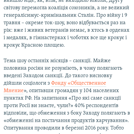
вийшло ніде, як, втім, не виходило ніколи, Другу
світову перемогла коаліція союзників, а не великий
генералісимус-кримінальник Сталін. Про війну і 9
травня – окреме ток-шоу, воно відбувається раз на
рік: вже і живих ветеранів немає, в хтось в орденах
і медалях, в гімнастерках і чоботях все ще крокує і
крокує Красною площею.
Тема шоу останніх місяців – санкції. Майже
половина росіян не розуміють, в чому полягають
введені Заходом санкції. До такого висновку
дійшли соціологи з
Фонду «Общественное
Мнение
», опитавши громадян у 104 населених
пунктах РФ. На запитання «Про які саме санкції
проти Росії ви знаєте, чули?» 40% респондентів
відповіли, що обмеження з боку Заходу полягають в
«обмеженні на постачання продуктів харчування».
Опитування проводили в березні 2016 року. Тобто