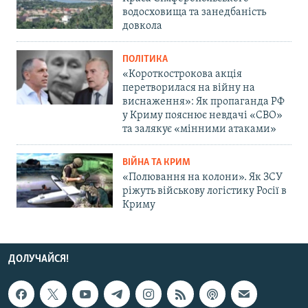
водосховища та занедбаність
довкола
ПОЛІТИКА
«Короткострокова акція
перетворилася на війну на
виснаження»: Як пропаганда РФ
у Криму пояснює невдачі «СВО»
та залякує «мінними атаками»
ВІЙНА ТА КРИМ
«Полювання на колони». Як ЗСУ
ріжуть військову логістику Росії в
Криму
ДОЛУЧАЙСЯ!