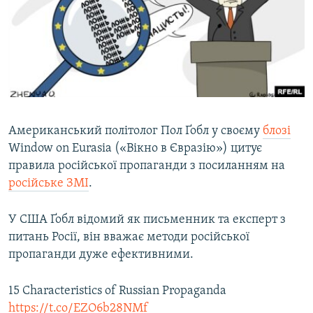
ВІДЕОУРОКИ «ELIFBE»
Русский
СВІДЧЕННЯ ОКУПАЦІЇ
Qırımtatar
УКРАЇНСЬКА ПРОБЛЕМА КРИМУ
ДОЛУЧАЙСЯ!
ІНФОГРАФІКА
​Американський політолог Пол Ґобл у своєму
блозі
Window on Eurasiа («Вікно в Євразію») цитує
Усі сайти RFE/RL
правила російської пропаганди з посиланням на
російське ЗМІ
.
У США Ґобл відомий як письменник та експерт з
питань Росії, він вважає методи російської
пропаганди дуже ефективними.
15 Characteristics of Russian Propaganda
https://t.co/EZO6b28NMf