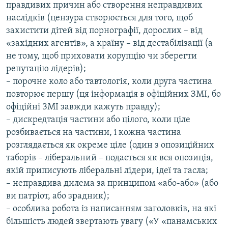
правдивих причин або створення неправдивих
наслідків (цензура створюється для того, щоб
захистити дітей від порнографії, дорослих – від
«західних агентів», а країну – від дестабілізації (а
не тому, щоб приховати корупцію чи зберегти
репутацію лідерів);
– порочне коло або тавтологія, коли друга частина
повторює першу (ця інформація в офіційних ЗМІ, бо
офіційні ЗМІ завжди кажуть правду);
– дискредтація частини або цілого, коли ціле
розбивається на частини, і кожна частина
розглядається як окреме ціле (один з опозиційних
таборів – ліберальний – подається як вся опозиція,
якій приписують ліберальні лідери, ідеї та гасла;
– неправдива дилема за принципом «або-або» (або
ви патріот, або зрадник);
– особлива робота із написанням заголовків, на які
більшість людей звертають увагу («У «панамських