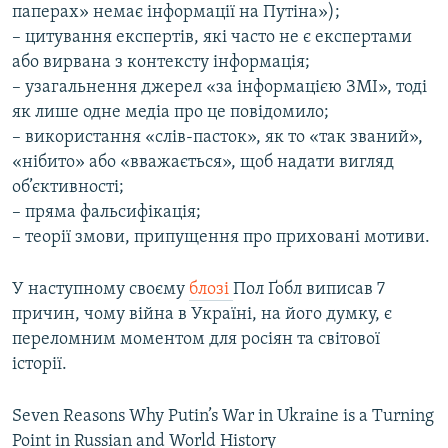
паперах» немає інформації на Путіна»);
– цитування експертів, які часто не є експертами
або вирвана з контексту інформація;
– узагальнення джерел «за інформацією ЗМІ», тоді
як лише одне медіа про це повідомило;
– використання «слів-пасток», як то «так званий»,
«нібито» або «вважається», щоб надати вигляд
об’єктивності;
– пряма фальсифікація;
– теорії змови, припущення про приховані мотиви.
У наступному своєму
блозі
Пол Ґобл виписав 7
причин, чому війна в Україні, на його думку, є
переломним моментом для росіян та світової
історії.
Seven Reasons Why Putin’s War in Ukraine is a Turning
Point in Russian and World History