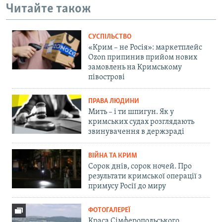
Читайте також
СУСПІЛЬСТВО
«Крим – не Росія»: маркетплейс
Ozon припинив прийом нових
замовлень на Кримському
півострові
ПРАВА ЛЮДИНИ
Мить – і ти шпигун. Як у
кримських судах розглядають
звинувачення в держзраді
ВІЙНА ТА КРИМ
Сорок днів, сорок ночей. Про
результати кримської операції з
примусу Росії до миру
ФОТОГАЛЕРЕЇ
Краса Сімферопольського