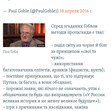
— Paul Goble (@PaulGoble1)
18 апреля 2016 г.
Серед згаданих Ґоблом
методів пропаганди є такі:
– поділ світу на чорне й біле
за принципом «свої та
Пол Ґобл
чужі»;
– використання
багатозначних епітетів, ярликів (фашисти, хунта);
– постійне припускання, що ті, хто підтримує
Путіна, їх багато, а вони об’єднані;
– порожні заяви, які нічого не означають, утім є
обіцяючими та будь-що виправдовують («У России
великая история и не менее великое будущее»);
– ігри з причинами та наслідками, заміна