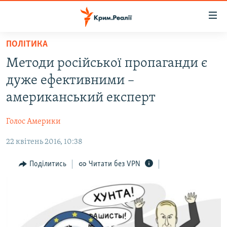
Доступність
посилання
Перейти
ПОЛІТИКА
до
НОВИНИ
Методи російської пропаганди є
основного
ВОДА.КРИМ
матеріалу
дуже ефективними –
ВІДЕО ТА ФОТО
Перейти
американський експерт
до
ПОЛІТИКА
основної
Голос Америки
БЛОГИ
навігації
Перейти
22 квітень 2016, 10:38
ПОГЛЯД
до
ІНТЕРВ'Ю
Поділитись
Читати без VPN
пошуку
ВСЕ ЗА ДЕНЬ
СПЕЦПРОЕКТИ
ЯК ОБІЙТИ БЛОКУВАННЯ
ДЕПОРТАЦІЯ