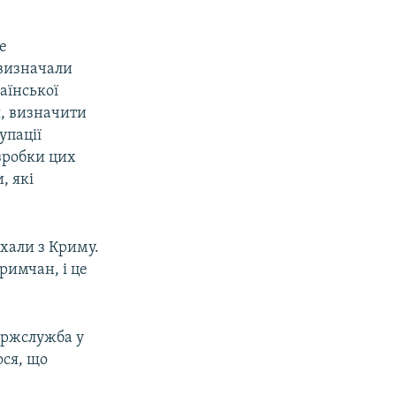
е
 визначали
аїнської
, визначити
упації
озробки цих
, які
їхали з Криму.
римчан, і це
ержслужба у
ося, що