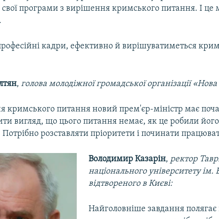
свої програми з вирішення кримського питання. І це 
.
професійні кадри, ефективно й вирішуватиметься кри
лтян
,
голова молодіжної громадської організації «Нова
я кримського питання новий прем'єр-міністр має поч
ити вигляд, що цього питання немає, як це робили йог
 Потрібно розставляти пріоритети і починати працюва
Володимир Казарін
,
ректор Тавр
національного університету ім. 
відтвореного в Києві:
Найголовніше завдання полягає 