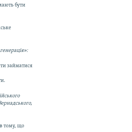
мають бути
мське
 генерація»:
ати займатися
о
ти.
ійського
Вернадського,
в тому, що