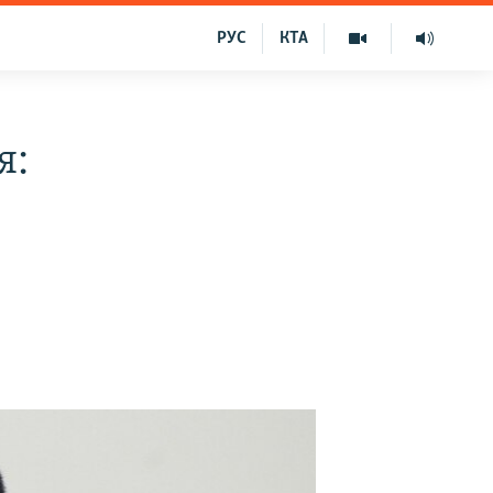
РУС
КТА
я: