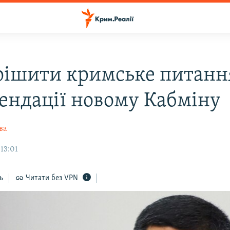
рішити кримське питанн
ендації новому Кабміну
ва
 13:01
ь
Читати без VPN