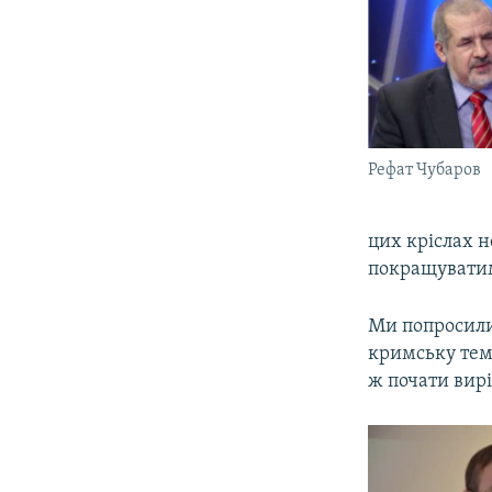
Рефат Чубаров
цих кріслах н
покращуватиме
Ми попросили 
кримську тем
ж почати вир