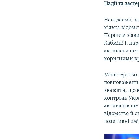
Надії та заст
Нагадаємо, за
кілька відомс
Першим з'явив
Кабміні і, на
активісти нег
корисними кр
Міністерство
повноваження
вважати, що в
контроль Укра
активістів щ
відомство й о
позитивні зм