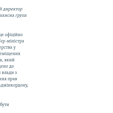
й директор
захисна група
це офіційно
'єр-міністра
ерства у
реміщених
а, який
дено до
 влади з
ння прав
адмінкордону,
 бути