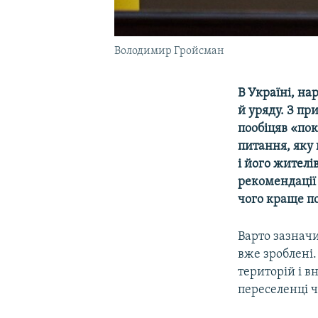
Володимир Гройсман
В Україні, н
й уряду. З п
пообіцяв «пок
питання, яку
і його жителі
рекомендації 
чого краще п
Варто зазнач
вже зроблені.
територій і в
переселенці ч