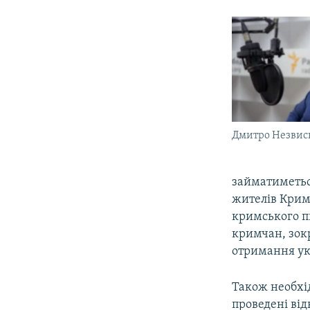
Дмитро Незвис
займатиметьс
жителів Криму
кримського п
кримчан, зок
отримання ук
Також необхід
проведені ві