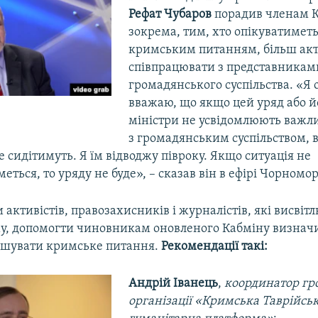
Рефат Чубаров
порадив членам К
зокрема, тим, хто опікуватимет
кримським питанням, більш ак
співпрацювати з представникам
громадянського суспільства. «Я 
вважаю, що якщо цей уряд або й
міністри не усвідомлюють важли
з громадянським суспільством, в
е сидітимуть. Я їм відводжу півроку. Якщо ситуація не
ться, то уряду не буде», – сказав він в ефірі Чорномор
активістів, правозахисників і журналістів, які висвіт
у, допомогти чиновникам оновленого Кабміну визначи
ішувати кримське питання.
Рекомендації такі:
Андрій Іванець
,
координатор гр
організації «Кримська Таврійсь