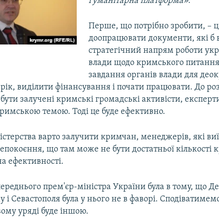
гуманітарна платформа»
:
Перше, що потрібно зробити, – ц
доопрацювати документи, які б
стратегічний напрям роботи укр
влади щодо кримського питання
завдання органів влади для деок
 рік, виділити фінансування і почати працювати. До р
бути залучені кримські громадські активісти, експерти
римською темою. Тоді це буде ефективно.
істерства варто залучити кримчан, менеджерів, які ви
епокоєння, що там може не бути достатньої кількості к
а ефективності.
ереднього прем'єр-міністра України була в тому, що Д
 і Севастополя була у нього не в фаворі. Сподіватимем
вому уряді буде іншою.