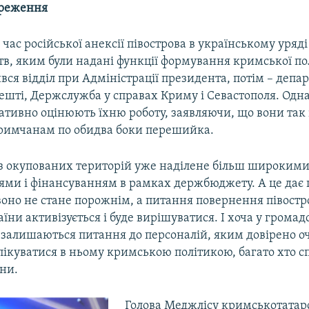
ереження
 час російської анексії півострова в українському уряді
тв, яким були надані функції формування кримської по
ся відділ при Адміністрації президента, потім – депа
решті, Держслужба у справах Криму і Севастополя. Одн
ативно оцінюють їхню роботу, заявляючи, що вони так 
имчанам по обидва боки перешийка.
 з окупованих територій уже наділене більш широким
ми і фінансуванням в рамках держбюджету. А це дає 
оно не стане порожнім, а питання повернення півостр
їни активізується і буде вирішуватися. І хоча у грома
е залишаються питання до персоналій, яким довірено 
пікуватися в ньому кримською політикою, багато хто сп
іни.
Голова Меджлісу кримськотатар