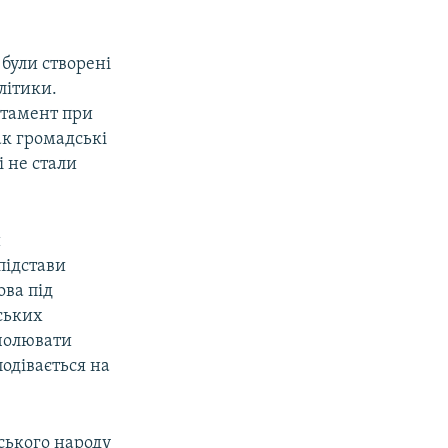
 були створені
літики.
ртамент при
ак громадські
і не стали
и
підстави
ова під
дських
очолювати
одівається на
ського народу