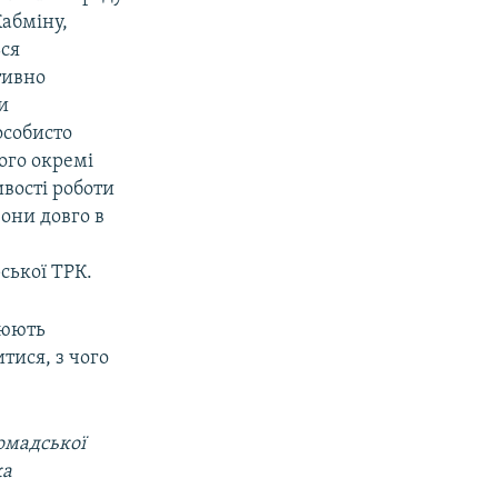
абміну,
ься
тивно
и
особисто
ого окремі
вості роботи
они довго в
ської ТРК.
люють
тися, з чого
омадської
ка