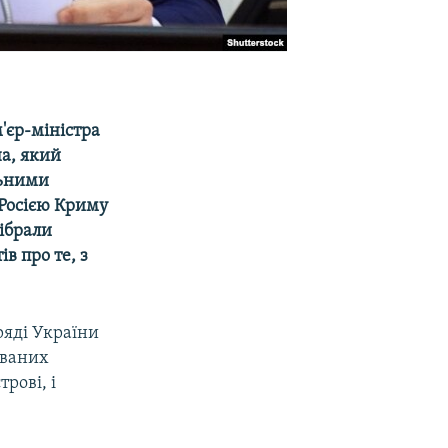
'єр-міністра
а, який
льними
 Росією Криму
зібрали
в про те, з
ряді України
ованих
рові, і