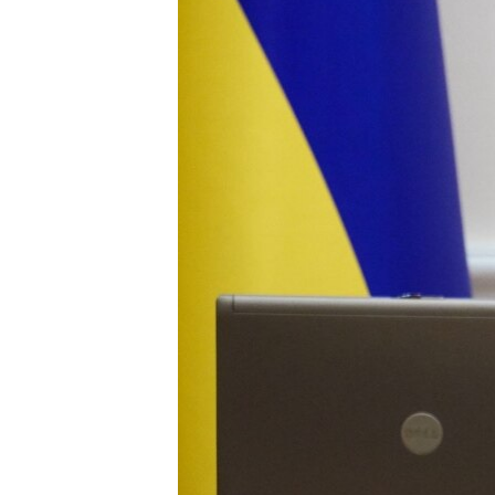
ВІДЕОУРОКИ «ELIFBE»
СВІДЧЕННЯ ОКУПАЦІЇ
УКРАЇНСЬКА ПРОБЛЕМА КРИМУ
ІНФОГРАФІКА