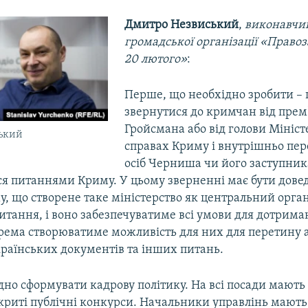
Дмитро Незвиський
,
виконавчи
громадської організації «Право
20 лютого»
:
Перше, що необхідно зробити – 
звернутися до кримчан від прем
Гройсмана або від голови Мініст
ький
справах Криму і внутрішньо пе
осіб Черниша чи його заступник
я питаннями Криму. У цьому зверненні має бути дове
, що створене таке міністерство як центральний орган
итання, і воно забезпечуватиме всі умови для дотрима
рема створюватиме можливість для них для перетину 
раїнських документів та інших питань.
но сформувати кадрову політику. На всі посади мають
дкриті публічні конкурси. Начальники управлінь мають