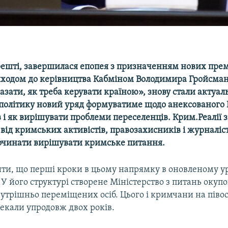
арешті, завершилася епопея з призначенням нових прем
риходом до керівництва Кабміном Володимира Гройсман
азати, як треба керувати країною», знову стали актуа
 політику новий уряд формуватиме щодо анексованого
в і як вирішувати проблеми переселенців. Крим.Реалії 
від кримських активістів, правозахисників і журналісті
очинати вирішувати кримське питання.
ити, що перші кроки в цьому напрямку в оновленому у
 У його структурі створене Міністерство з питань окуп
нутрішньо переміщених осіб. Цього і кримчани на півост
екали упродовж двох років.