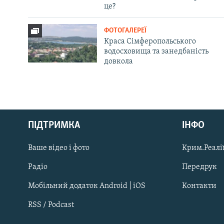
це?
ФОТОГАЛЕРЕЇ
Краса Сімферопольського
водосховища та занедбаність
довкола
Русский
ПІДТРИМКА
ІНФО
Qırımtatar
Ваше відео і фото
Крим.Реалії
ДОЛУЧАЙСЯ!
Радіо
Передрук
Мобільний додаток Android | iOS
Контакти
RSS / Podcast
Усі сайти RFE/RL