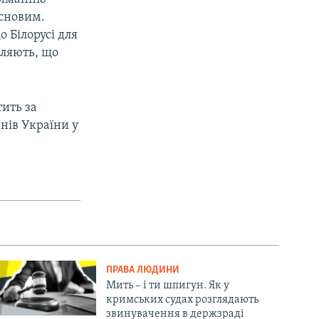
асновим.
 Білорусі для
вляють, що
тить за
нів України у
ПРАВА ЛЮДИНИ
Мить – і ти шпигун. Як у
кримських судах розглядають
звинувачення в держзраді