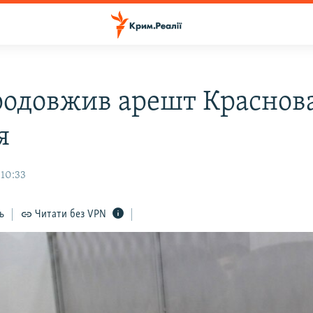
родовжив арешт Краснова
я
 10:33
ь
Читати без VPN