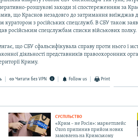
перативно-розшукові заходи зі спостереженням за Кр
омив, що Краснов незадовго до затримання виїжджав до
воїм куратором з російських спецслужб. В СБУ також зая
дав російським спецслужбам списки військових полку.
ягає, що СБУ сфальсифікувала справу проти нього і мс
аконної діяльності представників правоохоронних орга
території Криму.
ь
Читати без VPN
Follow us
Print
СУСПІЛЬСТВО
«Крим – не Росія»: маркетплейс
Ozon припинив прийом нових
замовлень на Кримському