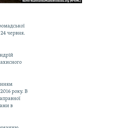
ромадської
 24 червня.
Андрій
захисного
ванням
2016 року. В
заправної
рами в
триманню