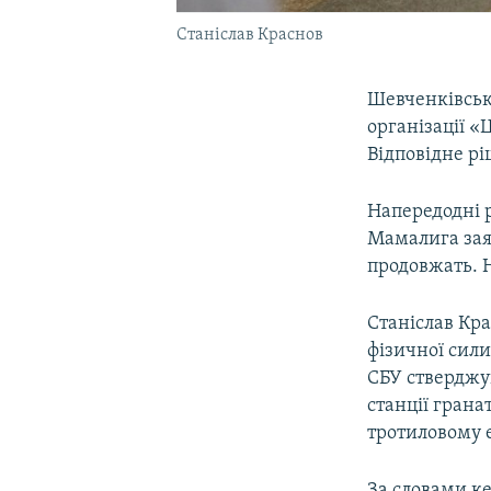
Станіслав Краснов
Шевченківськ
організації «
Відповідне рі
Напередодні 
Мамалига заяв
продовжать. 
Станіслав Кр
фізичної сили
СБУ стверджую
станції грана
тротиловому е
За словами к