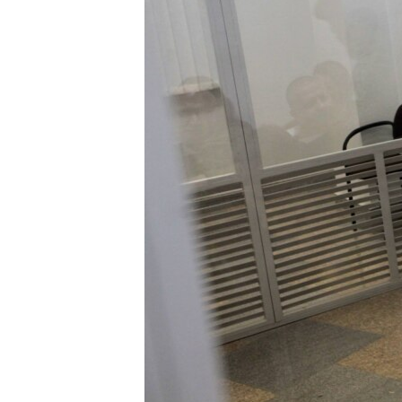
ВІДЕОУРОКИ «ELIFBE»
СВІДЧЕННЯ ОКУПАЦІЇ
УКРАЇНСЬКА ПРОБЛЕМА КРИМУ
ІНФОГРАФІКА