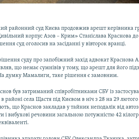
ий районний суд Києва продовжив арешт керівника г
Цивільний корпус Азов – Крим» Станіслава Краснова до
шення суд оголосив на засіданні у вівторок вранці.
рішення суду про запобіжний захід адвокат Краснова 
ляв, що немає сумнівів у тому, що арешт для його під
На думку Мамалиги, таке рішення є замовним.
аснов був затриманий співробітниками СБУ із застосу
 в районі села Щастя під Києвом в ніч з 28 на 29 лютого 
ть, що Краснов закладав у тайник неподалік від авто
ти і вибухові речовини загальною потужністю 42 кілог
квіваленті.
ерівника апарату голови СБУ Олександра Ткачука, за