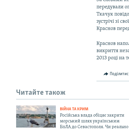
передували о
Ткачук повід
зустрічі зі с
Краснов пере
Краснов напол
викриття нез
2013 році на 
Поділитис
Читайте також
ВІЙНА ТА КРИМ
Російська влада обіцяє закрити
морський шлях українським
БпЛА до Севастополя. Чи реально