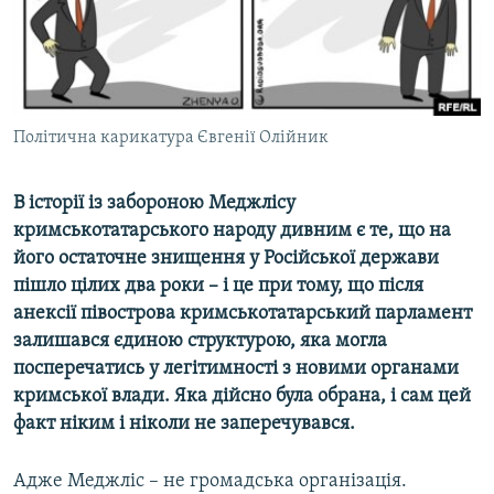
ВІДЕОУРОКИ «ELIFBE»
Русский
СВІДЧЕННЯ ОКУПАЦІЇ
Qırımtatar
УКРАЇНСЬКА ПРОБЛЕМА КРИМУ
ДОЛУЧАЙСЯ!
Політична карикатура Євгенії Олійник
ІНФОГРАФІКА
В історії із забороною Меджлісу
кримськотатарського народу дивним є те, що на
Усі сайти RFE/RL
його остаточне знищення у Російської держави
пішло цілих два роки – і це при тому, що після
анексії півострова кримськотатарський парламент
залишався єдиною структурою, яка могла
посперечатись у легітимності з новими органами
кримської влади. Яка дійсно була обрана, і сам цей
факт ніким і ніколи не заперечувався.
Адже Меджліс – не громадська організація.