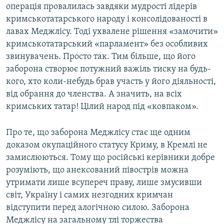
операція провалилась завдяки мудрості лідерів
кримськотатарського народу і консолідованості в
лавах Меджлісу. Тоді ухвалене рішення «замочити»
кримськотатарський «парламент» без особливих
звинувачень. Просто так. Тим більше, що його
заборона створює потужний важіль тиску на будь-
кого, хто коли-небудь брав участь у його діяльності,
від обрання до членства. А значить, на всіх
кримських татар! Цілий народ під «ковпаком».
Про те, що заборона Меджлісу стає ще одним
доказом окупаційного статусу Криму, в Кремлі не
замислюються. Тому що російські керівники добре
розуміють, що анексований півострів можна
утримати лише всупереч праву, лише змусивши
світ, Україну і самих незгодних кримчан
відступити перед алогічною силою. Заборона
Меджлісу на загальному тлі торжества