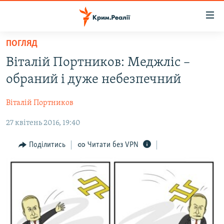
Доступність
посилання
Перейти
ПОГЛЯД
до
НОВИНИ
Віталій Портников: Меджліс –
основного
ВОДА.КРИМ
матеріалу
обраний і дуже небезпечний
ВІДЕО ТА ФОТО
Перейти
до
Віталій Портников
ПОЛІТИКА
основної
27 квітень 2016, 19:40
БЛОГИ
навігації
Перейти
ПОГЛЯД
Поділитись
Читати без VPN
до
ІНТЕРВ'Ю
пошуку
ВСЕ ЗА ДЕНЬ
СПЕЦПРОЕКТИ
ЯК ОБІЙТИ БЛОКУВАННЯ
ДЕПОРТАЦІЯ