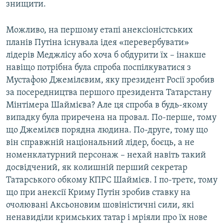
знищити.
Можливо, на першому етапі анексіоністських
планів Путіна існувала ідея «перевербувати»
лідерів Меджлісу або хоча б обдурити їх – інакше
навіщо потрібна була спроба поспілкуватися з
Мустафою Джемілєвим, яку президент Росії зробив
за посередництва першого президента Татарстану
Мінтімера Шаймієва? Але ця спроба в будь-якому
випадку була приречена на провал. По-перше, тому
що Джемілєв порядна людина. По-друге, тому що
він справжній національний лідер, боєць, а не
номенклатурний персонаж – нехай навіть такий
досвідчений, як колишній перший секретар
Татарського обкому КПРС Шаймієв. І по-третє, тому
що при анексії Криму Путін зробив ставку на
очолювані Аксьоновим шовіністичні сили, які
ненавиділи кримських татар і мріяли про їх нове