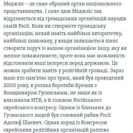
Меджліс – це саме обраний орган національного
представництва. І саме цим Меджліс так
відрізняється від громадських організацій народів
самій Росії. Коли ви створюєте громадську
організацію, нехай навіть найбільш авторитетну,
найбільш шановану, у влади залишається шанс
створити поруч із вашою організацією іншу, яку ви
менше поважатимете, проте вона має можливість
відстоювати ваші інтереси перед державою. Це
можна зробити навіть у релігійній громаді. Зараз
мало хто пам'ятає про трюк, який був проведений
2000 року, в розпал боротьби Кремля з
Володимиром Гусинським, не лише як із
власником НТВ, а й головою Російського
єврейського конгресу. Одним із близьких до
Гусинського людей був головний рабин Росії
Адольф Шаєвич. Однак поряд із Конгресом
єврейських релігійних організацій раптово