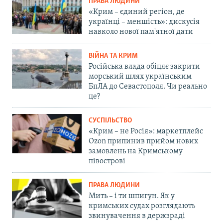
ПРАВА ЛЮДИНИ
«Крим – єдиний регіон, де
українці – меншість»: дискусія
навколо нової пам'ятної дати
ВІЙНА ТА КРИМ
Російська влада обіцяє закрити
морський шлях українським
БпЛА до Севастополя. Чи реально
це?
СУСПІЛЬСТВО
«Крим – не Росія»: маркетплейс
Ozon припинив прийом нових
замовлень на Кримському
півострові
ПРАВА ЛЮДИНИ
Мить – і ти шпигун. Як у
кримських судах розглядають
звинувачення в держзраді