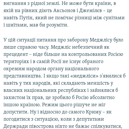
вигнання з рідної землі. Не може бути країни, в
якій на рівних діють Аксьонов і Джемілєв – це
навіть Путін, який не помічає різниці між сунітами
і шиїтами, мав би розуміти.
У цій ситуації питання про заборону Меджлісу було
лише справою часу. Меджліс небезпечний як
прецедент – ніде більше на контрольованих Росією
територіях і в самій Росії не існує обраного
окремим народом органу національного
представництва. І якщо такі «меджліси» з'явилися б
навіть у тих народів, які складають меншість у
власних національних республіках і зайнялися б
захистом їх прав, це зробило б Росію абсолютно
іншою країною. Режим цього рішуче не міг
допустити. Ну і відносно до самого Криму – як
погодитися з ситуацією, коли з депутатами
Держради півострова ніхто не бажає спілкуватися,