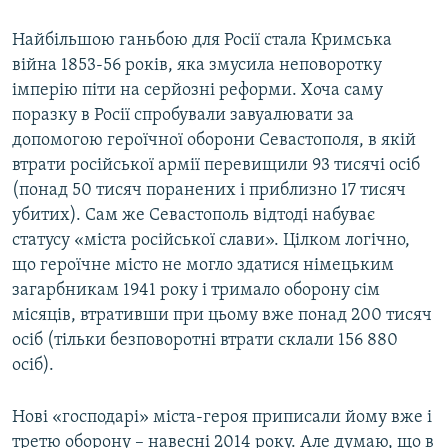
Найбільшою ганьбою для Росії стала Кримська
війна 1853-56 років, яка змусила неповоротку
імперію піти на серйозні реформи. Хоча саму
поразку в Росії спробували завуалювати за
допомогою героїчної оборони Севастополя, в якій
втрати російської армії перевищили 93 тисячі осіб
(понад 50 тисяч поранених і приблизно 17 тисяч
убитих). Сам же Севастополь відтоді набуває
статусу «міста російської слави». Цілком логічно,
що героїчне місто не могло здатися німецьким
загарбникам 1941 року і тримало оборону сім
місяців, втративши при цьому вже понад 200 тисяч
осіб (тільки безповоротні втрати склали 156 880
осіб).
Нові «господарі» міста-героя приписали йому вже і
третю оборону – навесні 2014 року. Але думаю, що в