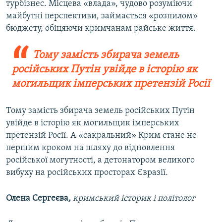
турбізнес. Місцева «влада», чудово розуміючи
майбутні перспективи, займається «розпилом»
бюджету, обіцяючи кримчанам райське життя.
Тому замість збирача земель
російських Путін увійде в історію як
могильщик імперських претензій Росії
Тому замість збирача земель російських Путін
увійде в історію як могильщик імперських
претензій Росії. А «сакральний» Крим стане не
першим кроком на шляху до відновлення
російської могутності, а детонатором великого
вибуху на російських просторах Євразії.
Олена Сергеєва
,
кримський історик і політолог