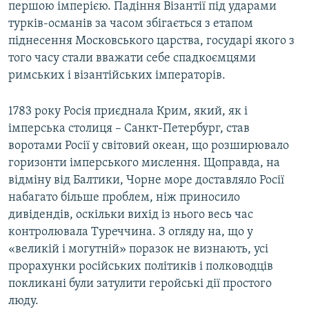
першою імперією. Падіння Візантії під ударами
турків-османів за часом збігається з етапом
піднесення Московського царства, государі якого з
того часу стали вважати себе спадкоємцями
римських і візантійських імператорів.
1783 року Росія приєднала Крим, який, як і
імперська столиця – Санкт-Петербург, став
воротами Росії у світовий океан, що розширювало
горизонти імперського мислення. Щоправда, на
відміну від Балтики, Чорне море доставляло Росії
набагато більше проблем, ніж приносило
дивідендів, оскільки вихід із нього весь час
контролювала Туреччина. З огляду на, що у
«великій і могутній» поразок не визнають, усі
прорахунки російських політиків і полководців
покликані були затулити геройські дії простого
люду.