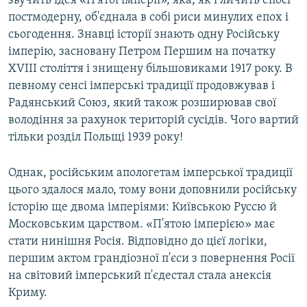
звучить ідея «П'ятої імперії», яка, як і личить епосі
постмодерну, об'єднала в собі риси минулих епох і
сьогодення. Знавці історії знають одну Російську
імперію, засновану Петром Першим на початку
XVIII століття і знищену більшовиками 1917 року. В
певному сенсі імперські традиції продовжував і
Радянський Союз, який також розширював свої
володіння за рахунок територій сусідів. Чого вартий
тільки розділ Польщі 1939 року!
Однак, російським апологетам імперської традиції
цього здалося мало, тому вони доповнили російську
історію ще двома імперіями: Київською Руссю й
Московським царством. «П'ятою імперією» має
стати нинішня Росія. Відповідно до цієї логіки,
першим актом грандіозної п'єси з повернення Росії
на світовий імперський п'єдестал стала анексія
Криму.