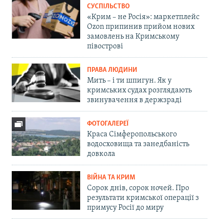
СУСПІЛЬСТВО
«Крим – не Росія»: маркетплейс
Ozon припинив прийом нових
замовлень на Кримському
півострові
ПРАВА ЛЮДИНИ
Мить – і ти шпигун. Як у
кримських судах розглядають
звинувачення в держзраді
ФОТОГАЛЕРЕЇ
Краса Сімферопольського
водосховища та занедбаність
довкола
ВІЙНА ТА КРИМ
Сорок днів, сорок ночей. Про
результати кримської операції з
примусу Росії до миру