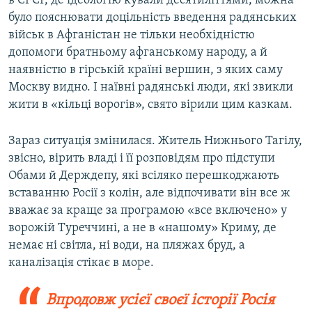
в СРСР, де ідеологію кували десятиліттями, можна
було пояснювати доцільність введення радянських
військ в Афганістан не тільки необхідністю
допомоги братньому афганському народу, а й
наявністю в гірській країні вершин, з яких саму
Москву видно. І наївні радянські люди, які звикли
жити в «кільці ворогів», свято вірили цим казкам.
Зараз ситуація змінилася. Житель Нижнього Тагілу,
звісно, вірить владі і її розповідям про підступи
Обами й Держдепу, які всіляко перешкоджають
вставанню Росії з колін, але відпочивати він все ж
вважає за краще за програмою «все включено» у
ворожій Туреччині, а не в «нашому» Криму, де
немає ні світла, ні води, на пляжах бруд, а
каналізація стікає в море.
Впродовж усієї своєї історії Росія