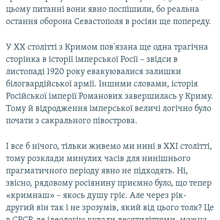
цьому питанні вони явно поспішили, бо реальна
остання оборона Севастополя в росіян ще попереду.
У ХХ столітті з Кримом пов'язана ще одна трагічна
сторінка в історії імперської Росії – звідси в
листопаді 1920 року евакуювалися залишки
білогвардійської армії. Іншими словами, історія
Російської імперії Романових завершилась у Криму.
Тому й відродження імперської величі логічно було
почати з сакрального півострова.
І все б нічого, тільки живемо ми нині в ХХI столітті,
тому розклади минулих часів для нинішнього
прагматичного періоду явно не підходять. Ні,
звісно, рядовому росіянину приємно було, що тепер
«кримнаш» – якось душу гріє. Але через рік-
другий він так і не зрозумів, який від цього толк? Це