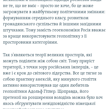
не те, що не вміє – просто не хоче, бо це може
загрожувати в майбутньому політичними змінами:
формуванням середнього класу, розвитком
громадянського суспільства й іншими західними
штучками. Тому замість геоекономіки Росія вважає
за краще використовувати геополітику з її
просторовими категоріями.
Так з'являються теорії великих просторів, які
можуть поділити між собою світ. Тому приріст
території, з точки зору російських імперців, – це
вже і є крок до світового лідерства. Все це тягне за
собою практику анексій, яку минулого століття
активно використовував ще один любитель
геополітики Адольф Гітлер. Щоправда, його
претензії на розширення володінь можна було хоч
якось обґрунтувати невідповідністю німецької