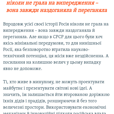
ніколи не грала на випередження –
вона завжди наздоганяла й переганяла
Впродовж усієї своєї історії Росія ніколи не грала на
випередження – вона завжди наздоганяла й
переганяла. Але якщо в СРСР для цього були хоч
якісь мінімальні передумови, то для нинішньої
Росії, яка безповоротно втратила науково-
технічний потенціал, ця місія вже нездійсненна. А
посилання на колишню велич у цьому випадку
явно не допоможе.
Ті, хто живе в минулому, не можуть проектувати
майбутнє і презентувати світові нові ідеї. А
значить, їм залишається йти второваною доріжкою
їхніх дідів і прадідів, розширюючи й без того
величезні простори. Використовувати економічні
механізми й інноваційні підходи російська влада