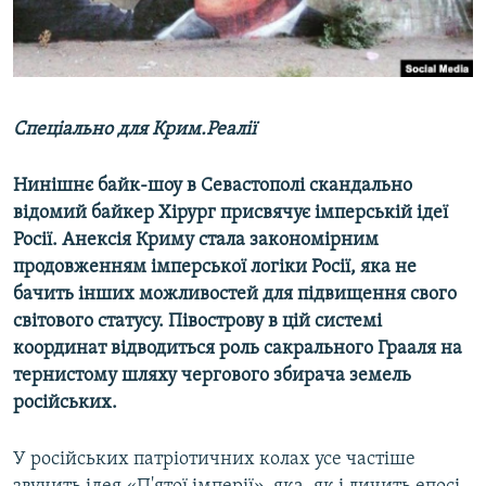
ВІДЕОУРОКИ «ELIFBE»
Русский
СВІДЧЕННЯ ОКУПАЦІЇ
Qırımtatar
УКРАЇНСЬКА ПРОБЛЕМА КРИМУ
Спеціально для Крим.Реалії
ДОЛУЧАЙСЯ!
ІНФОГРАФІКА
Нинішнє байк-шоу в Севастополі скандально
відомий байкер Хірург присвячує імперській ідеї
Усі сайти RFE/RL
Росії. Анексія Криму стала закономірним
продовженням імперської логіки Росії, яка не
бачить інших можливостей для підвищення свого
світового статусу. Півострову в цій системі
координат відводиться роль сакрального Грааля на
тернистому шляху чергового збирача земель
російських.
У російських патріотичних колах усе частіше