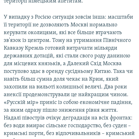
території німецьким апетитам.
У випадку з Росією ситуація зовсім інша: масштаби
її території не дозволяють Москві нормально
керувати околицями, які все більше втрачають
зв'язок із центром. Тому на утримання Північного
Кавказу Кремль готовий витрачати мільярди
державних дотацій, які стали свого роду даниною
для місцевих князьків, а Далекий Схід Москва
поступово здає в оренду сусідньому Китаю. Така чи
навіть більш сумна доля чекає на Крим, який
захопили на вильоті колишньої величі. Два роки
анексії продемонстрували це найкращим чином.
«Русскій мір» приніс із собою економічне падіння,
за яким одразу пішло зниження рівня життя.
Надалі півострів очікує деградація на всіх фронтах:
без води вмирає сільське господарство, без суден –
кримські порти, без відпочивальників – кримський