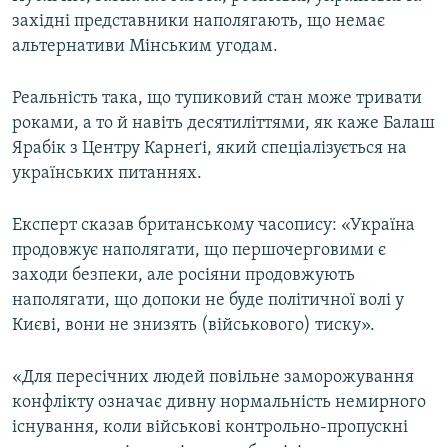
західні представники наполягають, що немає
альтернативи Мінським угодам.
Реальність така, що тупиковий стан може тривати
роками, а то й навіть десятиліттями, як каже Балаш
Ярабік з Центру Карнеґі, який спеціалізується на
українських питаннях.
Експерт сказав британському часопису: «Україна
продовжує наполягати, що першочерговими є
заходи безпеки, але росіяни продовжують
наполягати, що допоки не буде політичної волі у
Києві, вони не знизять (військового) тиску».
«Для пересічних людей повільне заморожування
конфлікту означає дивну нормальність немирного
існування, коли військові контрольно-пропускні