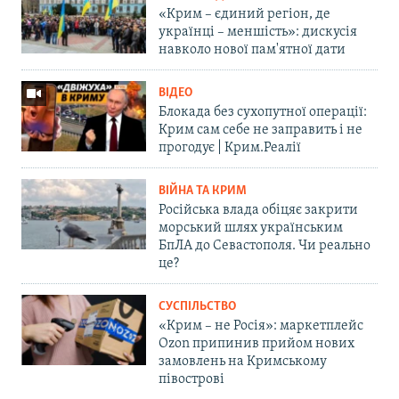
«Крим – єдиний регіон, де
українці – меншість»: дискусія
навколо нової пам'ятної дати
ВІДЕО
Блокада без сухопутної операції:
Крим сам себе не заправить і не
прогодує | Крим.Реалії
ВІЙНА ТА КРИМ
Російська влада обіцяє закрити
морський шлях українським
БпЛА до Севастополя. Чи реально
це?
СУСПІЛЬСТВО
«Крим – не Росія»: маркетплейс
Ozon припинив прийом нових
замовлень на Кримському
півострові