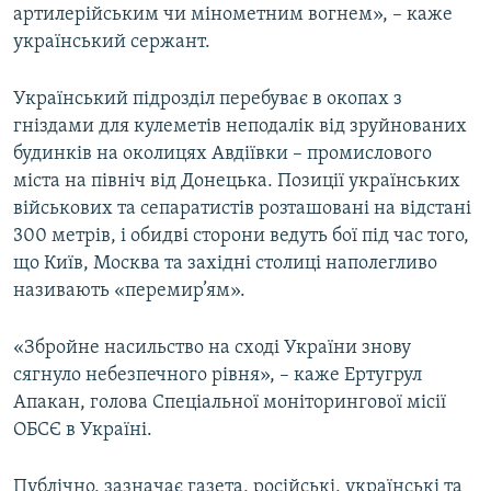
артилерійським чи мінометним вогнем», – каже
український сержант.
Український підрозділ перебуває в окопах з
гніздами для кулеметів неподалік від зруйнованих
будинків на околицях Авдіївки – промислового
міста на північ від Донецька. Позиції українських
військових та сепаратистів розташовані на відстані
300 метрів, і обидві сторони ведуть бої під час того,
що Київ, Москва та західні столиці наполегливо
називають «перемир’ям».
«Збройне насильство на сході України знову
сягнуло небезпечного рівня», – каже Ертугрул
Апакан, голова Спеціальної моніторингової місії
ОБСЄ в Україні.
Публічно, зазначає газета, російські, українські та