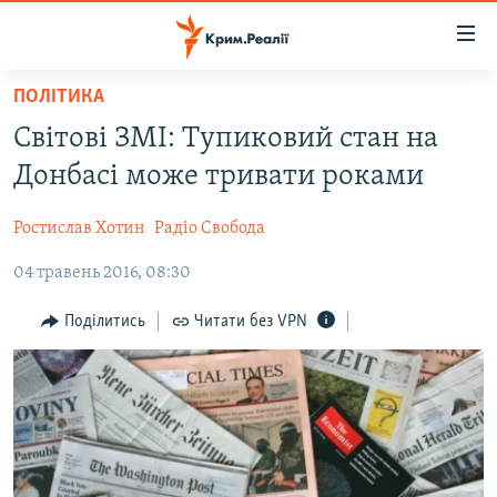
Доступність
посилання
Перейти
ПОЛІТИКА
до
НОВИНИ
Світові ЗМІ: Тупиковий стан на
основного
ВОДА.КРИМ
матеріалу
Донбасі може тривати роками
ВІДЕО ТА ФОТО
Перейти
до
Ростислав Хотин
Радіо Свобода
ПОЛІТИКА
основної
04 травень 2016, 08:30
БЛОГИ
навігації
Перейти
ПОГЛЯД
Поділитись
Читати без VPN
до
ІНТЕРВ'Ю
пошуку
ВСЕ ЗА ДЕНЬ
СПЕЦПРОЕКТИ
ЯК ОБІЙТИ БЛОКУВАННЯ
ДЕПОРТАЦІЯ