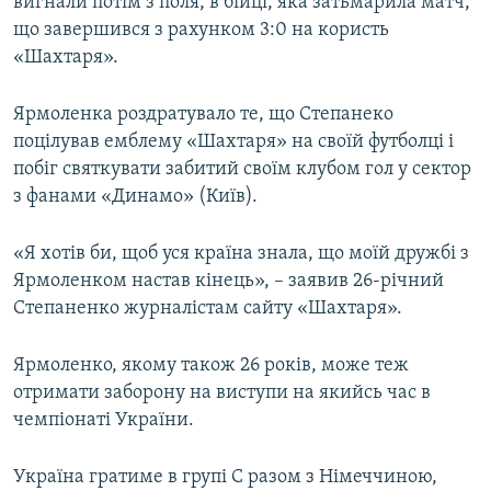
вигнали потім з поля, в бійці, яка затьмарила матч,
що завершився з рахунком 3:0 на користь
«Шахтаря».
Ярмоленка роздратувало те, що Степанеко
поцілував емблему «Шахтаря» на своїй футболці і
побіг святкувати забитий своїм клубом гол у сектор
з фанами «Динамо» (Київ).
«Я хотів би, щоб уся країна знала, що моїй дружбі з
Ярмоленком настав кінець», – заявив 26-річний
Степаненко журналістам сайту «Шахтаря».
Ярмоленко, якому також 26 років, може теж
отримати заборону на виступи на якийсь час в
чемпіонаті України.
Україна гратиме в групі С разом з Німеччиною,