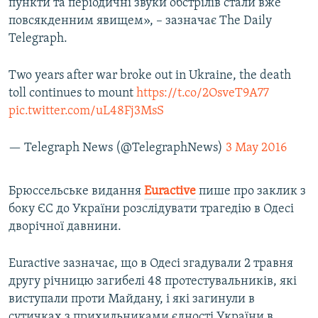
пункти та періодичні звуки обстрілів стали вже
повсякденним явищем», – зазначає The Daily
Telegraph.
Two years after war broke out in Ukraine, the death
toll continues to mount
https://t.co/2OsveT9A77
pic.twitter.com/uL48Fj3MsS
— Telegraph News (@TelegraphNews)
3 May 2016
Брюссельське видання
Euractive
пише про заклик з
боку ЄС до України розслідувати трагедію в Одесі
дворічної давнини.
Euractive зазначає, що в Одесі згадували 2 травня
другу річницю загибелі 48 протестувальників, які
виступали проти Майдану, і які загинули в
сутичках з прихильниками єдності України в