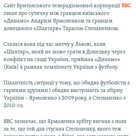
Сайт Британського телерадіомовної корпорації
ВВС
пише про сутичку між гравцем київського
«Динамо» Андрієм Ярмоленком та гравцем
донецького «Шахтаря» Тарасом Степаненком.
Сталася вона під час матчу у Львові, коли
«Шахтар», який не може грати в Донецьку через
конфлікт на сході України, приймав «Динамо»
(Київ) в рамках чемпіонату України з футболу.
Пікантність ситуації у тому, що обидва футболісти є
гарними друзями і обидва виступають за збірну
України – Ярмоленко з 2009 року, а Степаненко з
2010-го.
ВВС зазначає, що Ярмоленка арбітр вигнав з поля
за те, що той дав стусана Степаненку, якого теж