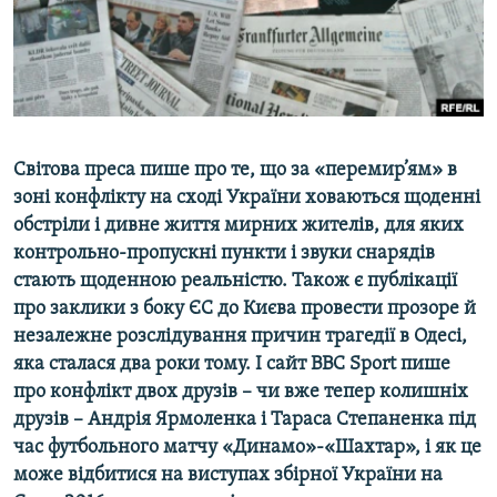
ВІДЕОУРОКИ «ELIFBE»
Русский
СВІДЧЕННЯ ОКУПАЦІЇ
Qırımtatar
УКРАЇНСЬКА ПРОБЛЕМА КРИМУ
ДОЛУЧАЙСЯ!
ІНФОГРАФІКА
Світова преса пише про те, що за «перемир’ям» в
зоні конфлікту на сході України ховаються щоденні
обстріли і дивне життя мирних жителів, для яких
Усі сайти RFE/RL
контрольно-пропускні пункти і звуки снарядів
стають щоденною реальністю. Також є публікації
про заклики з боку ЄС до Києва провести прозоре й
незалежне розслідування причин трагедії в Одесі,
яка сталася два роки тому. І сайт ВВС Sport пише
про конфлікт двох друзів – чи вже тепер колишніх
друзів – Андрія Ярмоленка і Тараса Степаненка під
час футбольного матчу «Динамо»-«Шахтар», і як це
може відбитися на виступах збірної України на