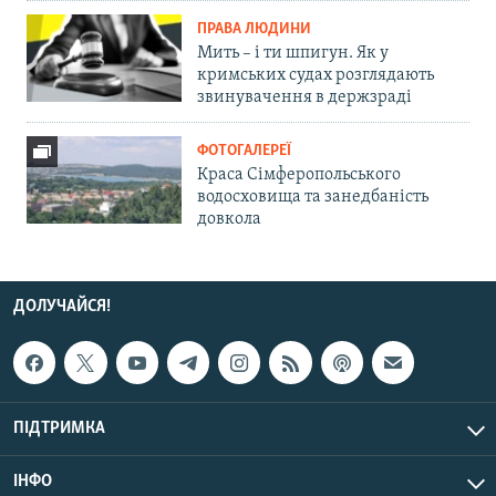
ПРАВА ЛЮДИНИ
Мить – і ти шпигун. Як у
кримських судах розглядають
звинувачення в держзраді
ФОТОГАЛЕРЕЇ
Краса Сімферопольського
водосховища та занедбаність
довкола
ДОЛУЧАЙСЯ!
ПІДТРИМКА
ІНФО