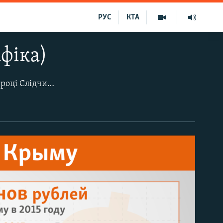
РУС
КТА
афіка)
В окупованому Росією Криму з кожним роком зростає рівень корупції. У 2015 році Слідчий комітет порушив 310 кримінальних справ за злочини корупційної спрямованості, що майже в половину перевищило показники 2014-го. Аналогічна тенденція спостерігається і цього року: лише в першому кварталі 2016 року найбільша сума хабара становила 640 тисяч рублів (9720 доларів США).