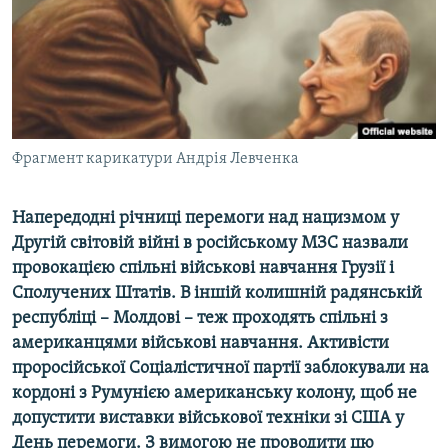
ВІДЕОУРОКИ «ELIFBE»
Русский
СВІДЧЕННЯ ОКУПАЦІЇ
Qırımtatar
УКРАЇНСЬКА ПРОБЛЕМА КРИМУ
ДОЛУЧАЙСЯ!
ІНФОГРАФІКА
Фрагмент карикатури Андрія Левченка
Напередодні річниці перемоги над нацизмом у
Усі сайти RFE/RL
Другій світовій війні в російському МЗС назвали
провокацією спільні військові навчання Грузії і
Сполучених Штатів. В іншій колишній радянській
республіці – Молдові – теж проходять спільні з
американцями військові навчання. Активісти
проросійської Соціалістичної партії заблокували на
кордоні з Румунією американську колону, щоб не
допустити виставки військової техніки зі США у
День перемоги. З вимогою не проводити цю