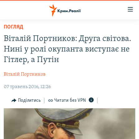
Доступність
посилання
Перейти
ПОГЛЯД
до
НОВИНИ
Віталій Портников: Друга світова.
основного
ВОДА.КРИМ
матеріалу
Нині у ролі окупанта виступає не
ВІДЕО ТА ФОТО
Перейти
Гітлер, а Путін
до
ПОЛІТИКА
основної
Віталій Портников
БЛОГИ
навігації
Перейти
07 травень 2016, 12:26
ПОГЛЯД
до
ІНТЕРВ'Ю
Поділитись
Читати без VPN
пошуку
ВСЕ ЗА ДЕНЬ
СПЕЦПРОЕКТИ
ЯК ОБІЙТИ БЛОКУВАННЯ
ДЕПОРТАЦІЯ