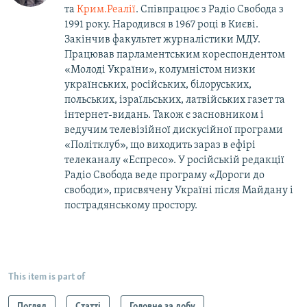
та
Крим.Реалії
. Співпрацює з Радіо Свобода з
1991 року. Народився в 1967 році в Києві.
Закінчив факультет журналістики МДУ.
Працював парламентським кореспондентом
«Молоді України», колумністом низки
українських, російських, білоруських,
польських, ізраїльських, латвійських газет та
інтернет-видань. Також є засновником і
ведучим телевізійної дискусійної програми
«Політклуб», що виходить зараз в ефірі
телеканалу «Еспресо». У російській редакції
Радіо Свобода веде програму «Дороги до
свободи», присвячену Україні після Майдану і
пострадянському простору.
This item is part of
Погляд
Статті
Головне за добу