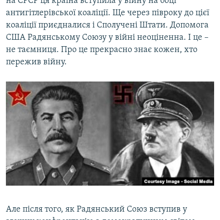
на СРСР ця країна вступила у війну на боці
антигітлерівської коаліції. Ще через півроку до цієї
коаліції приєдналися і Сполучені Штати. Допомога
США Радянському Союзу у війні неоціненна. І це –
не таємниця. Про це прекрасно знає кожен, хто
пережив війну.
Але після того, як Радянський Союз вступив у