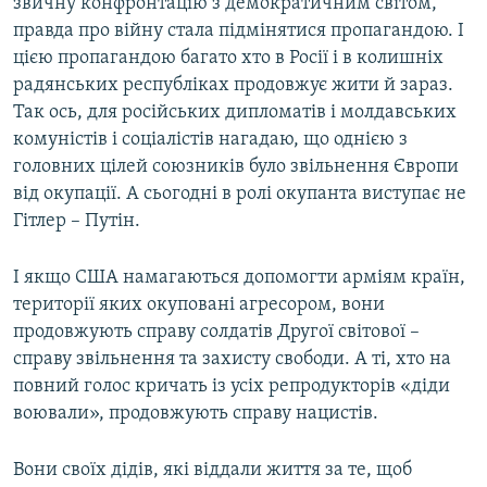
звичну конфронтацію з демократичним світом,
правда про війну стала підмінятися пропагандою. І
цією пропагандою багато хто в Росії і в колишніх
радянських республіках продовжує жити й зараз.
Так ось, для російських дипломатів і молдавських
комуністів і соціалістів нагадаю, що однією з
головних цілей союзників було звільнення Європи
від окупації. А сьогодні в ролі окупанта виступає не
Гітлер – Путін.
І якщо США намагаються допомогти арміям країн,
території яких окуповані агресором, вони
продовжують справу солдатів Другої світової –
справу звільнення та захисту свободи. А ті, хто на
повний голос кричать із усіх репродукторів «діди
воювали», продовжують справу нацистів.
Вони своїх дідів, які віддали життя за те, щоб