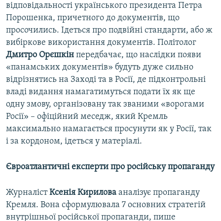
відповідальності українського президента Петра
Порошенка, причетного до документів, що
просочились. Ідеться про подвійні стандарти, або ж
вибіркове використання документів. Політолог
Дмитро Орєшкін
передбачає, що наслідки появи
«панамських документів» будуть дуже сильно
відрізнятись на Заході та в Росії, де підконтрольні
владі видання намагатимуться подати їх як ще
одну змову, організовану так званими «ворогами
Росії» – офіційний меседж, який Кремль
максимально намагається просунути як у Росії, так
і за кордоном, ідеться у матеріалі.
Євроатлантичні експерти про російську пропаганду
Журналіст
Ксенія Кирилова
аналізує пропаганду
Кремля. Вона сформулювала 7 основних стратегій
внутрішньої російської пропаганди, пише