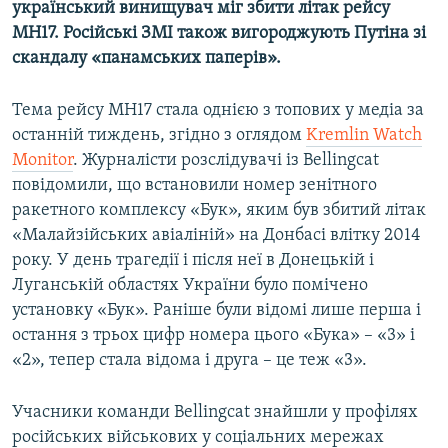
український винищувач міг збити літак рейсу
MH17. Російські ЗМІ також вигороджують Путіна зі
скандалу «панамських паперів».
Тема рейсу MH17 стала однією з топових у медіа за
останній тиждень, згідно з оглядом
Kremlin Watch
Monitor
. Журналісти розслідувачі із Bellingcat
повідомили, що встановили номер зенітного
ракетного комплексу «Бук», яким був збитий літак
«Малайзійських авіаліній» на Донбасі влітку 2014
року. У день трагедії і після неї в Донецькій і
Луганській областях України було помічено
установку «Бук». Раніше були відомі лише перша і
остання з трьох цифр номера цього «Бука» – «3» і
«2», тепер стала відома і друга – це теж «3».
Учасники команди Bellingcat знайшли у профілях
російських військових у соціальних мережах