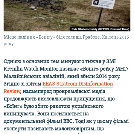
ВІДЕОУРОКИ «ELIFBE»
Русский
СВІДЧЕННЯ ОКУПАЦІЇ
Qırımtatar
УКРАЇНСЬКА ПРОБЛЕМА КРИМУ
ДОЛУЧАЙСЯ!
Місце падіння «Боїнгу» біля селища Грабове. Квітень 2015
ІНФОГРАФІКА
року
Однією з основних тем минулого тижня у ЗМІ
Усі сайти RFE/RL
Kremlin Watch Monitor називає «Боїнг» рейсу MH17
Малайзійських авіаліній, який збили 2014 року.
Згідно зі звітом
EEAS Stratcom Disinformation
Review
, насамперед прокремлівські медіа
продовжують висловлювати припущення, що
«Боїнг» було збито ракетою українського
винищувача. Вони посилаються на
документальний фільмі BBC. Тоді як у цьому фільмі
експерти називають малоймовірним, що