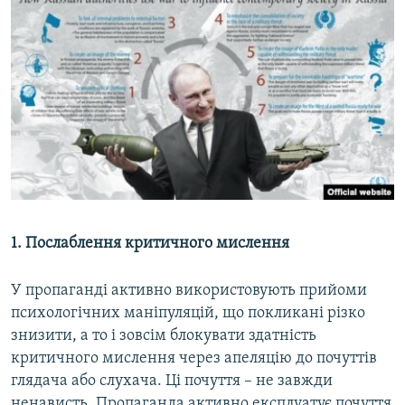
1. Послаблення критичного мислення
У пропаганді активно використовують прийоми
психологічних маніпуляцій, що покликані різко
знизити, а то і зовсім блокувати здатність
критичного мислення через апеляцію до почуттів
глядача або слухача. Ці почуття – не завжди
ненависть. Пропаганда активно експлуатує почуття