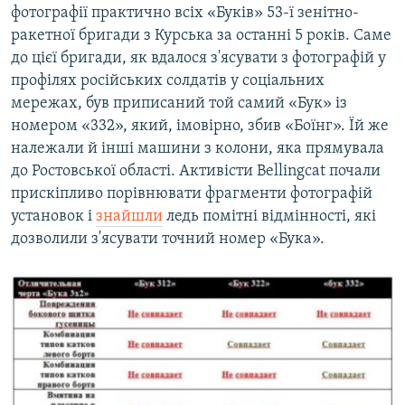
фотографії практично всіх «Буків» 53-ї зенітно-
ракетної бригади з Курська за останні 5 років. Саме
до цієї бригади, як вдалося з'ясувати з фотографій у
профілях російських солдатів у соціальних
мережах, був приписаний той самий «Бук» із
номером «332», який, імовірно, збив «Боїнг». Їй же
належали й інші машини з колони, яка прямувала
до Ростовської області. Активісти Bellingcat почали
прискіпливо порівнювати фрагменти фотографій
установок і
знайшли
ледь помітні відмінності, які
дозволили з'ясувати точний номер «Бука».