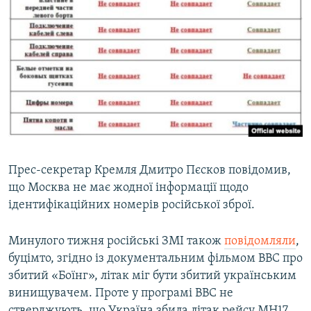
Прес-секретар Кремля Дмитро Пєсков повідомив,
що Москва не має жодної інформації щодо
ідентифікаційних номерів російської зброї.
Минулого тижня російські ЗМІ також
повідомляли
,
буцімто, згідно із документальним фільмом BBC про
збитий «Боїнг», літак міг бути збитий українським
винищувачем. Проте у програмі BBC не
стверджують, що Україна збила літак рейсу MH17,