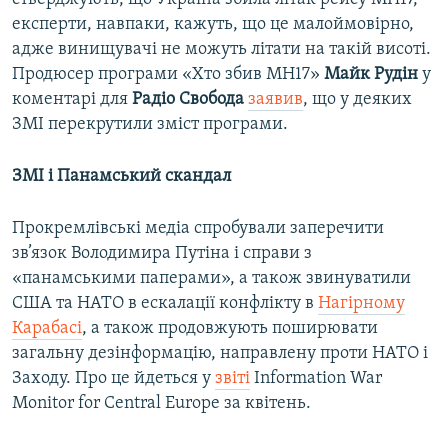
експерти, навпаки, кажуть, що це малоймовірно,
адже винищувачі не можуть літати на такій висоті.
Продюсер програми «Хто збив MH17»
Майк Рудін
у
коментарі для
Радіо Свобода
заявив
, що у деяких
ЗМІ перекрутили зміст програми.
ЗМІ і Панамський скандал
Прокремлівські медіа спробували заперечити
зв’язок Володимира Путіна і справи з
«панамськими паперами», а також звинуватили
США та НАТО в ескалації конфлікту в
Нагірному
Карабасі
, а також продовжують поширювати
загальну дезінформацію, направлену проти НАТО і
Заходу. Про це йдеться у
звіті
Information War
Monitor for Central Europe за квітень.