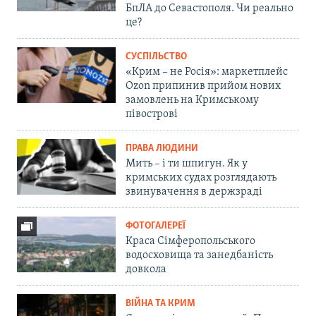
БпЛА до Севастополя. Чи реально
це?
СУСПІЛЬСТВО
«Крим – не Росія»: маркетплейс
Ozon припинив прийом нових
замовлень на Кримському
півострові
ПРАВА ЛЮДИНИ
Мить – і ти шпигун. Як у
кримських судах розглядають
звинувачення в держзраді
ФОТОГАЛЕРЕЇ
Краса Сімферопольського
водосховища та занедбаність
довкола
ВІЙНА ТА КРИМ