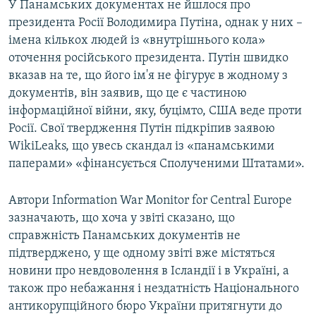
У Панамських документах не йшлося про
президента Росії Володимира Путіна, однак у них –
імена кількох людей із «внутрішнього кола»
оточення російського президента. Путін швидко
вказав на те, що його ім'я не фігурує в жодному з
документів, він заявив, що це є частиною
інформаційної війни, яку, буцімто, США веде проти
Росії. Свої твердження Путін підкріпив заявою
WikiLeaks, що увесь скандал із «панамськими
паперами» «фінансується Сполученими Штатами».
Автори Information War Monitor for Central Europe
зазначають, що хоча у звіті сказано, що
справжність Панамських документів не
підтверджено, у ще одному звіті вже містяться
новини про невдоволення в Ісландії і в Україні, а
також про небажання і нездатність Національного
антикорупційного бюро України притягнути до