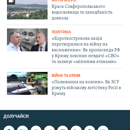
ФОТОГАЛЕРЕЇ
Краса Сімферопольського
водосховища та занедбаність
довкола
ПОЛІТИКА
«Короткострокова акція
перетворилася на війну на
виснаження»: Як пропаганда РФ
у Криму пояснює невдачі «СВО»
та залякує «мінними атаками»
ВІЙНА ТА КРИМ
«Полювання на колони». Як ЗСУ
ріжуть військову логістику Росії в
Криму
ДОЛУЧАЙСЯ!