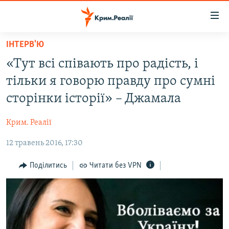
Доступність
посилання
Перейти
ІНТЕРВ'Ю
до
НОВИНИ
«Тут всі співають про радість, і
основного
ВОДА.КРИМ
матеріалу
тільки я говорю правду про сумні
ВІДЕО ТА ФОТО
Перейти
сторінки історії» – Джамала
до
ПОЛІТИКА
основної
Крим. Реалії
БЛОГИ
навігації
Перейти
12 травень 2016, 17:30
ПОГЛЯД
до
ІНТЕРВ'Ю
Поділитись
Читати без VPN
пошуку
ВСЕ ЗА ДЕНЬ
СПЕЦПРОЕКТИ
ЯК ОБІЙТИ БЛОКУВАННЯ
ДЕПОРТАЦІЯ