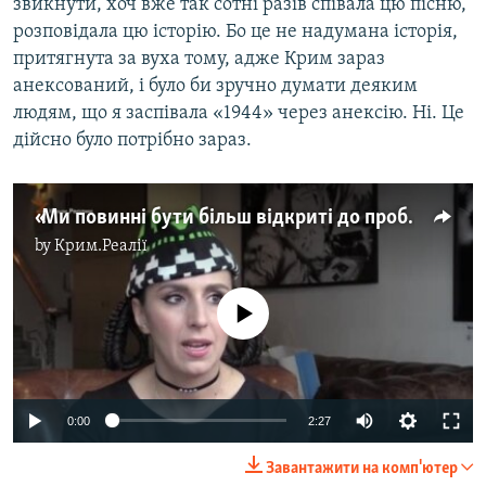
звикнути, хоч вже так сотні разів співала цю пісню,
розповідала цю історію. Бо це не надумана історія,
притягнута за вуха тому, адже Крим зараз
анексований, і було би зручно думати деяким
людям, що я заспівала «1944» через анексію. Ні. Це
дійсно було потрібно зараз.
«Ми повинні бути більш відкриті до проблем інших людей» – Джамала про головні меседжі «1944» (відео)
by
Крим.Реалії
No media source currently available
0:00
2:27
Завантажити на комп'ютер