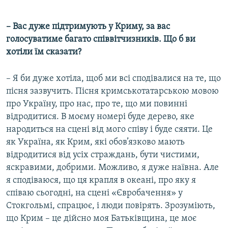
– Вас дуже підтримують у Криму, за вас
голосуватиме багато співвітчизників. Що б ви
хотіли їм сказати?
– Я би дуже хотіла, щоб ми всі сподівалися на те, що
пісня зазвучить. Пісня кримськотатарською мовою
про Україну, про нас, про те, що ми повинні
відродитися. В моєму номері буде дерево, яке
народиться на сцені від мого співу і буде сяяти. Це
як Україна, як Крим, які обов’язково мають
відродитися від усіх страждань, бути чистими,
яскравими, добрими. Можливо, я дуже наївна. Але
я сподіваюся, що ця крапля в океані, про яку я
співаю сьогодні, на сцені «Євробачення» у
Стокгольмі, спрацює, і люди повірять. Зрозуміють,
що Крим – це дійсно моя Батьківщина, це моє