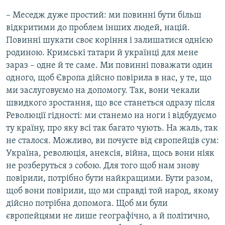
– Меседж дуже простий: ми повинні бути більш
відкритими до проблем інших людей, націй.
Повинні шукати своє коріння і залишатися однією
родиною. Кримські татари й українці для мене
зараз – одне й те саме. Ми повинні поважати один
одного, щоб Європа дійсно повірила в нас, у те, що
ми заслуговуємо на допомогу. Так, вони чекали
швидкого зростання, що все станеться одразу після
Революції гідності: ми станемо на ноги і відбудуємо
ту країну, про яку всі так багато чують. На жаль, так
не сталося. Можливо, ви почуєте від європейців сум:
Україна, революція, анексія, війна, щось вони ніяк
не розберуться з собою. Для того щоб нам знову
повірили, потрібно бути найкращими. Бути разом,
щоб вони повірили, що ми справді той народ, якому
дійсно потрібна допомога. Щоб ми були
європейцями не лише географічно, а й політично,