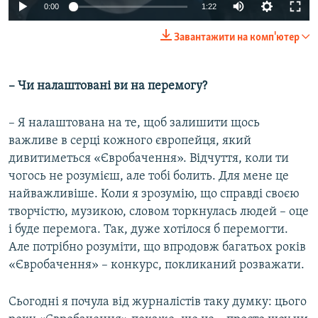
0:00
1:22
Завантажити на комп'ютер
– Чи налаштовані ви на перемогу?
– Я налаштована на те, щоб залишити щось
важливе в серці кожного європейця, який
дивитиметься «Євробачення». Відчуття, коли ти
чогось не розумієш, але тобі болить. Для мене це
найважливіше. Коли я зрозумію, що справді своєю
творчістю, музикою, словом торкнулась людей – оце
і буде перемога. Так, дуже хотілося б перемогти.
Але потрібно розуміти, що впродовж багатьох років
«Євробачення» – конкурс, покликаний розважати.
Сьогодні я почула від журналістів таку думку: цього