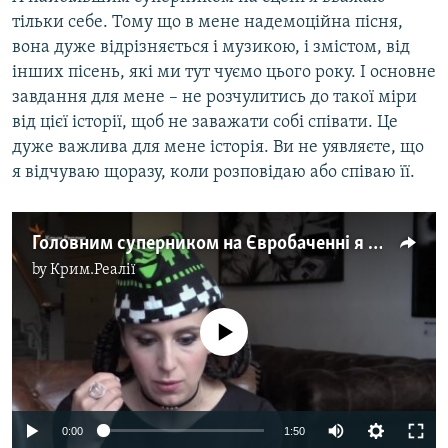
тільки себе. Тому що в мене надемоційна пісня,
вона дуже відрізняється і музикою, і змістом, від
інших пісень, які ми тут чуємо цього року. І основне
завдання для мене – не розчулитись до такої міри
від цієї історії, щоб не заважати собі співати. Це
дуже важлива для мене історія. Ви не уявляєте, що
я відчуваю щоразу, коли розповідаю або співаю її.
Головним суперником на Євробаченні я вважаю себе – Джамала (відео)
by
Крим.Реалії
No media source currently available
0:00
1:50