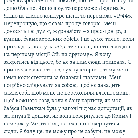
року «Євробачення» покаже, що це – просто шоу чи
дещо більше. Якщо шоу, то переможе Людина Х.
Якщо це дійсно конкурс пісні, то переможе «1944».
Перепрошую, що я сама про це говорю. Мені
доносять цю думку журналісти – з прес-центру, з
вулиць, букмекерських офісів. І це дуже тисне, коли
приходять і кажуть: «О, а ти знаєш, що ти сьогодні
на першому місці? Ой, на другому». Я хочу
закритись від цього, бо не за цим сюди приїхала. Я
принесла свою історію, сумну історію. І тому мені
нема коли стежити за балами і ставками. Мені
потрібно слідкувати за собою, щоб не завадити
самій собі, щоб мене не перехопили власні емоції.
Щоб кожного разу, коли я бачу картину, як моя
бабуся Назилхан була у вагоні під час депортації, як
загинула її донька, як вона повернулася до Криму і
померла у Мелітополі, не змігши повернутися
сюди. Я бачу це, не можу про це забути, не можу