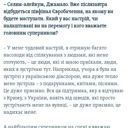
– Селям-алейкум, Джамало. Вже післязавтра
відбудеться півфінал Євробачення, на якому ви
будете виступати. Який у вас настрій, чи
налаштовані ви на перемогу і кого вважаєте
головним суперником?
– У мене чудовий настрій, я отримую багато
насолоди від спілкування з людьми, які мене
оточують, – це люди, які зі мною приїхали, люди,
яких я зустрічаю тут. Наприклад, учора я була на
зустрічі з українською діаспорою, яка дуже тепло
мене зустріла – з подарунками, квітами, піснями.
Це дуже приємно. Вся ця підтримка, яку я відчуваю
з Криму, з України, навіть від шведів, які просто
зустрічають мене на вулиці, – це дуже приємно, це
надихає мене.
А найбільшим суперником на сцені я вважаю