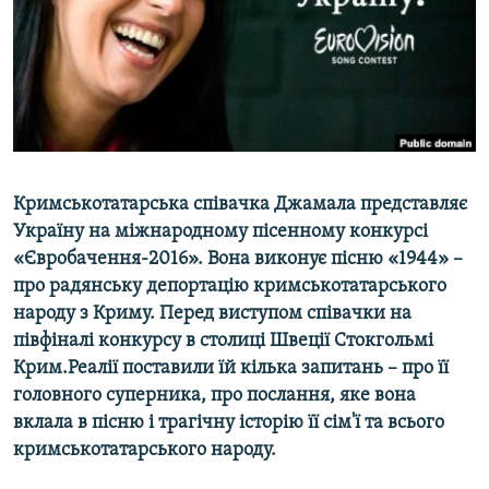
ВІДЕОУРОКИ «ELIFBE»
Русский
СВІДЧЕННЯ ОКУПАЦІЇ
Qırımtatar
УКРАЇНСЬКА ПРОБЛЕМА КРИМУ
ДОЛУЧАЙСЯ!
ІНФОГРАФІКА
Кримськотатарська співачка Джамала представляє
Україну на міжнародному пісенному конкурсі
Усі сайти RFE/RL
«Євробачення-2016». Вона виконує пісню «1944» –
про радянську депортацію кримськотатарського
народу з Криму. Перед виступом співачки на
півфіналі конкурсу в столиці Швеції Стокгольмі
Крим.Реалії поставили їй кілька запитань – про її
головного суперника, про послання, яке вона
вклала в пісню і трагічну історію її сім'ї та всього
кримськотатарського народу.