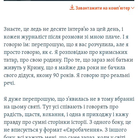
Завантажити на комп'ютер
Знаєте, це ледь не десяте інтерв’ю за цей день, і
кожен журналіст після розмови зі мною плаче. І я
говорю їм: перепрошую, що я вас розчулила, але я
просто говорю, як є. Я розповідаю про кримських
татар, про свою родину. Про те, що зараз мої батьки
живуть у Криму, що я майже два роки не бачила
свого дідуся, якому 90 років. Я говорю про реальні
речі.
Я дуже перепрошую, що з’явилась не в тому вбранні
на цьому святі. Тут усі співають і говорять про
радість, щастя, кохання, і одна я приходжу і кажу
правду про сумні сторінки історії. З одного боку, це
не вписується у формат «Євробачення». З іншого
боку, всі кажуть мені, що саме зараз, коли у світі