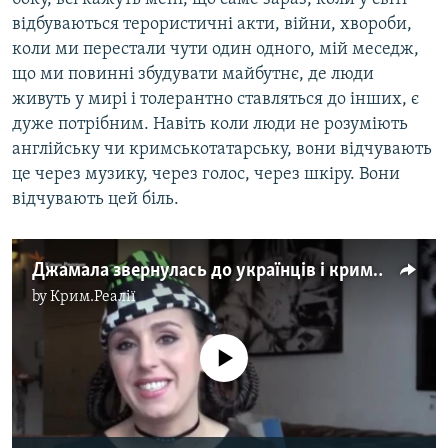
відбуваються терористичні акти, війни, хвороби,
коли ми перестали чути один одного, мій меседж,
що ми повинні збудувати майбутнє, де люди
живуть у мирі і толерантно ставляться до інших, є
дуже потрібним. Навіть коли люди не розуміють
англійську чи кримськотатарську, вони відчувають
це через музику, через голос, через шкіру. Вони
відчувають цей біль.
Джамала звернулась до українців і кримських татар (відео)
by
Крим.Реалії
No media source currently available