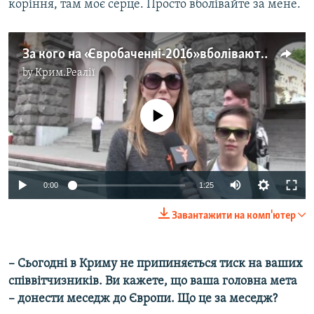
коріння, там моє серце. Просто вболівайте за мене.
За кого на «Євробаченні-2016» вболівають у Києві? (опитування)
by
Крим.Реалії
No media source currently available
0:00
1:25
Завантажити на комп'ютер
– Сьогодні в Криму не припиняється тиск на ваших
співвітчизників. Ви кажете, що ваша головна мета
– донести меседж до Європи. Що це за меседж?