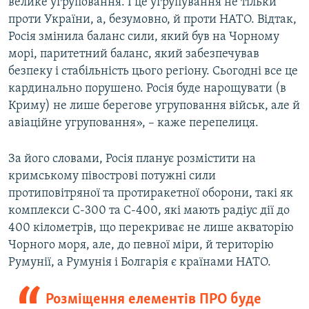
велике угруповання. І це угрупування не тільки
проти України, а, безумовно, й проти НАТО. Відтак,
Росія змінила баланс сили, який був на Чорному
морі, паритетний баланс, який забезпечував
безпеку і стабільність цього регіону. Сьогодні все це
кардинально порушено. Росія буде нарощувати (в
Криму) не лише берегове угруповання військ, але й
авіаційне угруповання», – каже перепелиця.
За його словами, Росія планує розмістити на
кримському півострові потужні сили
протиповітряної та протиракетної оборони, такі як
комплекси С-300 та С-400, які мають радіус дії до
400 кілометрів, що перекриває не лише акваторію
Чорного моря, але, до певної міри, й територію
Румунії, а Румунія і Болгарія є країнами НАТО.
Розміщення елементів ПРО буде