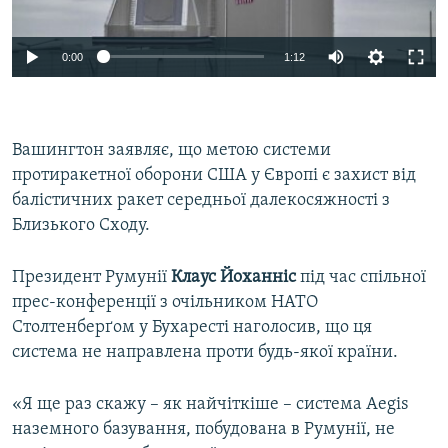
0:00
1:12
Вашингтон заявляє, що метою системи
протиракетної оборони США у Європі є захист від
балістичних ракет середньої далекосяжності з
Близького Сходу.
Президент Румунії
Клаус Йоханніс
під час спільної
прес-конференції з очільником НАТО
Столтенберґом у Бухаресті наголосив, що ця
система не направлена проти будь-якої країни.
«Я ще раз скажу – як найчіткіше – система Аеgis
наземного базування, побудована в Румунії, не