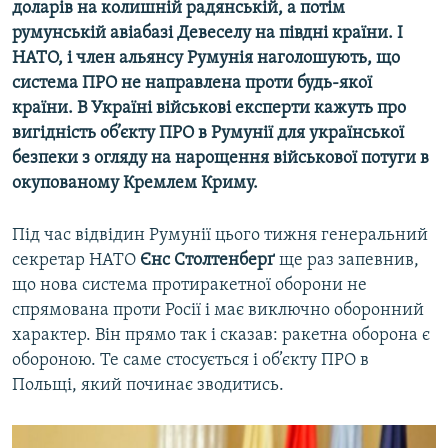
доларів на колишній радянській, а потім
румунській авіабазі Девеселу на півдні країни. І
НАТО, і член альянсу Румунія наголошують, що
система ПРО не направлена проти будь-якої
країни. В Україні військові експерти кажуть про
вигідність об’єкту ПРО в Румунії для української
безпеки з огляду на нарощення військової потуги в
окупованому Кремлем Криму.
Під час відвідин Румунії цього тижня генеральний
секретар НАТО
Єнс Столтенберґ
ще раз запевнив,
що нова система протиракетної оборони не
спрямована проти Росії і має виключно оборонний
характер. Він прямо так і сказав: ракетна оборона є
обороною. Те саме стосується і об’єкту ПРО в
Польщі, який починає зводитись.