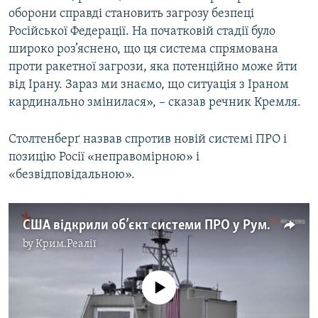
оборони справді становить загрозу безпеці
Російської Федерації. На початковій стадії було
широко роз’яснено, що ця система спрямована
проти ракетної загрози, яка потенційно може йти
від Ірану. Зараз ми знаємо, що ситуація з Іраном
кардинально змінилася», – сказав речник Кремля.
Столтенберґ назвав спротив новій системі ПРО і
позицію Росії «неправомірною» і
«безвідповідальною».
США відкрили об’єкт системи ПРО у Румунії (відео)
by
Крим.Реалії
No media source currently available