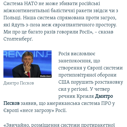
Система НАТО не може збивати російські
міжконтинентальні балістичні ракети звідси чи з
Польщі. Наша система спрямована проти загроз,
які йдуть з-поза меж євроатлантичного простору.
Ми про це багато разів говорили Росії», – сказав
Столтенберґ.
Росія висловлює
занепокоєння, що
створення у Європі системи
протиповітряної оборони
США порушить розстановку
Дмитро Пєсков
сил у регіоні. У четвер
речник Кремля
Дмитро
Пєсков
заявив, що американська система ПРО у
Європі «несе загрозу» Росії.
«Звичайно, розміщення системи протиракетної