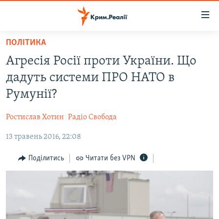
Доступність
посилання
Перейти
ПОЛІТИКА
до
НОВИНИ
Агресія Росії проти України. Що
основного
ВОДА.КРИМ
матеріалу
дадуть системи ПРО НАТО в
ВІДЕО ТА ФОТО
Перейти
Румунії?
до
ПОЛІТИКА
основної
Ростислав Хотин
Радіо Свобода
БЛОГИ
навігації
Перейти
13 травень 2016, 22:08
ПОГЛЯД
до
ІНТЕРВ'Ю
Поділитись
Читати без VPN
пошуку
ВСЕ ЗА ДЕНЬ
СПЕЦПРОЕКТИ
ЯК ОБІЙТИ БЛОКУВАННЯ
ДЕПОРТАЦІЯ