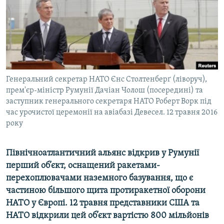
ВІДЕОУРОКИ «ELIFBE»
Русский
СВІДЧЕННЯ ОКУПАЦІЇ
Qırımtatar
УКРАЇНСЬКА ПРОБЛЕМА КРИМУ
ДОЛУЧАЙСЯ!
ІНФОГРАФІКА
Генеральний секретар НАТО Єнс Столтенберґ (ліворуч),
прем'єр-міністр Румунії Дачіан Чолош (посередині) та
заступник генерального секретаря НАТО Роберт Ворк під
Усі сайти RFE/RL
час урочистої церемонії на авіабазі Девесел. 12 травня 2016
року
Північноатлантичний альянс відкрив у Румунії
перший об’єкт, оснащений ракетами-
перехоплювачами наземного базування, що є
частиною більшого щита протиракетної оборони
НАТО у Європі. 12 травня представники США та
НАТО відкрили цей об’єкт вартістю 800 мільйонів