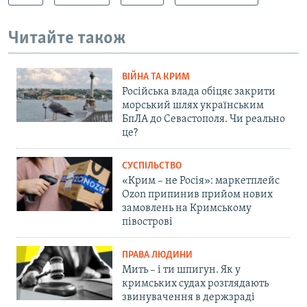
Читайте також
ВІЙНА ТА КРИМ
Російська влада обіцяє закрити
морський шлях українським
БпЛА до Севастополя. Чи реально
це?
СУСПІЛЬСТВО
«Крим – не Росія»: маркетплейс
Ozon припинив прийом нових
замовлень на Кримському
півострові
ПРАВА ЛЮДИНИ
Мить – і ти шпигун. Як у
кримських судах розглядають
звинувачення в держзраді