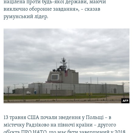
націлена проти будь-якої держави, маючи
виключно оборонне завдання», – сказав
румунський лідер.
13 травня США почали зведення у Польщі – в
містечку Радзіково на півночі країни – другого
об’єкта ПРО НАТО, що має бути завершений у 2018