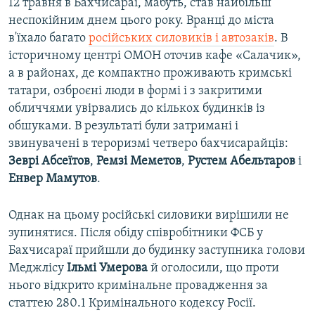
12 травня в Бахчисараї, мабуть, став найбільш
неспокійним днем цього року. Вранці до міста
в'їхало багато
російських силовиків і автозаків
. В
історичному центрі ОМОН оточив кафе «Салачик»,
а в районах, де компактно проживають кримські
татари, озброєні люди в формі і з закритими
обличчями увірвались до кількох будинків із
обшуками. В результаті були затримані і
звинувачені в тероризмі четверо бахчисарайців:
Зеврі Абсеїтов
,
Ремзі Меметов
,
Рустем Абельтаров
і
Енвер Мамутов
.
Однак на цьому російські силовики вирішили не
зупинятися. Після обіду співробітники ФСБ у
Бахчисараї прийшли до будинку заступника голови
Меджлісу
Ільмі Умерова
й оголосили, що проти
нього відкрито кримінальне провадження за
статтею 280.1 Кримінального кодексу Росії.