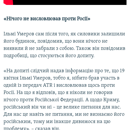
«Нічого не висловлював проти Росії»
Ільмі Умеров сам після того, як силовики залишили
його будинок, повідомив, що вони нічого не
виявили й не забрали з собою. Також він повідомив
подробиці, що стосуються його допиту.
«На допиті слідчий надав інформацію про те, що 19
квітня Ільмі Умеров, тобто я, нібито брав участь в
одній із передач ATR і висловлював щось проти
Росії. На що я відповів, що я ніколи не говорив
нічого проти Російської Федерації. А щодо Криму,
російський він чи ні – це велике питання для нас.
Для нас це навіть не питання, ми не визнаємо його
російським, тому ми інакше дивимося на цю
проблему», – сказав він.