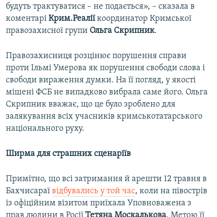
будуть трактуватися – не подається», – сказала в
коментарі
Крим.Реалії
координатор Кримської
правозахисної групи
Ольга Скрипник
.
Правозахисниця розцінює порушення справи
проти Ільмі Умерова як порушення свободи слова і
свободи вираження думки. На її погляд, у якості
мішені ФСБ не випадково вибрала саме його. Ольга
Скрипник вважає, що це було зроблено для
залякування всіх учасників кримськотатарського
національного руху.
Ширма для страшних сценаріїв
Примітно, що всі затримання й арешти 12 травня в
Бахчисараї
відбувались у той час
, коли на півострів
із офіційним візитом приїхала Уповноважена з
прав людини в Росії
Тетяна Москалькова
. Метою її