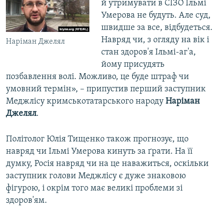
й утримувати в СІЗО Ільмі
Умерова не будуть. Але суд,
швидше за все, відбудеться.
Навряд чи, з огляду на вік і
Наріман Джелял
стан здоров'я Ільмі-аг'а,
йому присудять
позбавлення волі. Можливо, це буде штраф чи
умовний термін», – припустив перший заступник
Меджлісу кримськотатарського народу
Наріман
Джелял
.
Політолог Юлія Тищенко також прогнозує, що
навряд чи Ільмі Умерова кинуть за ґрати. На її
думку, Росія навряд чи на це наважиться, оскільки
заступник голови Меджлісу є дуже знаковою
фігурою, і окрім того має великі проблеми зі
здоров'ям.