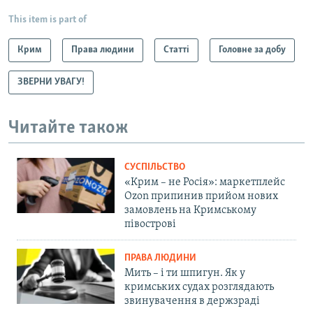
This item is part of
Крим
Права людини
Статті
Головне за добу
ЗВЕРНИ УВАГУ!
Читайте також
СУСПІЛЬСТВО
«Крим – не Росія»: маркетплейс
Ozon припинив прийом нових
замовлень на Кримському
півострові
ПРАВА ЛЮДИНИ
Мить – і ти шпигун. Як у
кримських судах розглядають
звинувачення в держзраді