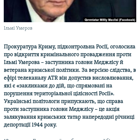
ВІДЕОУРОКИ «ELIFBE»
Русский
СВІДЧЕННЯ ОКУПАЦІЇ
Qırımtatar
УКРАЇНСЬКА ПРОБЛЕМА КРИМУ
Ільмі Умеров
ДОЛУЧАЙСЯ!
ІНФОГРАФІКА
Прокуратура Криму, підконтрольна Росії, оголосила
про відкриття кримінального провадження проти
Ільмі Умерова – заступника голови Меджлісу й
Усі сайти RFE/RL
ветерана кримської політики. За версією слідства, в
ефірі телеканалу ATR він допустив висловлювання,
які є «закликами до дій, що спрямовані на
порушення територіальної цілісності Росії».
Українські політологи припускають, що справа
проти заступника голови Меджлісу – це акція
залякування кримських татар напередодні річниці
депортації 1944 року.