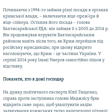
Починаючи з 1994-го займав різні посади в органах
кримської влади, – включаючи віце-прем'єра й
віце-спікера. Остання його посада – голова
Бахчисарайської РДА: він займав її з 2005 до 2014 р.
Він продовжував керувати Бахчисарайським
районом навіть після того, як Крим перейшов під
російську юрисдикцію, при цьому відкрито
наголошуючи, що Крим – це частина України. У
серпні 2014 року Ільмі Умеров самостійно пішов у
відставку.
Показати, хто в домі господар
На думку політичного експерта Юлії Тищенко,
справа проти заступника голови Меджлісу була
відкрита саме зараз, щоб улаштувати акцію
залякування кримських татар напередодні річниці