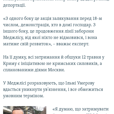
депортації.
«З одного боку це акція залякування перед 18-м
числом, демонстрація, хто в домі господар. З
іншого боку, це продовження лінії заборони
Меджлісу, від якої ніхто не відмовився, і вона
матиме свій розвиток», – вважає експерт.
На її думку, всі затримання й обшуки 12 травня у
Криму є ініціативою не кримських силовиків, а
спланованими діями Москви.
У Меджлісі розраховують, що Ільмі Умерову
вдасться уникнути ув'язнення, і все обмежиться
умовним терміном.
«Я думаю, що затримувати