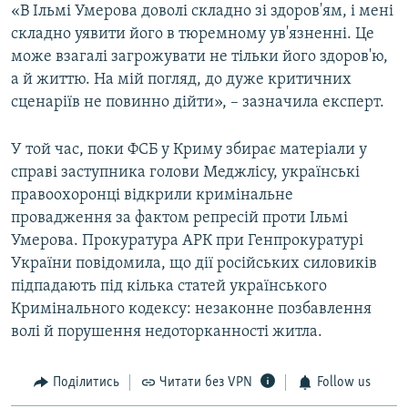
«В Ільмі Умерова доволі складно зі здоров'ям, і мені
складно уявити його в тюремному ув'язненні. Це
може взагалі загрожувати не тільки його здоров'ю,
а й життю. На мій погляд, до дуже критичних
сценаріїв не повинно дійти», – зазначила експерт.
У той час, поки ФСБ у Криму збирає матеріали у
справі заступника голови Меджлісу, українські
правоохоронці відкрили кримінальне
провадження за фактом репресій проти Ільмі
Умерова. Прокуратура АРК при Генпрокуратурі
України повідомила, що дії російських силовиків
підпадають під кілька статей українського
Кримінального кодексу: незаконне позбавлення
волі й порушення недоторканності житла.
Поділитись
Читати без VPN
Follow us