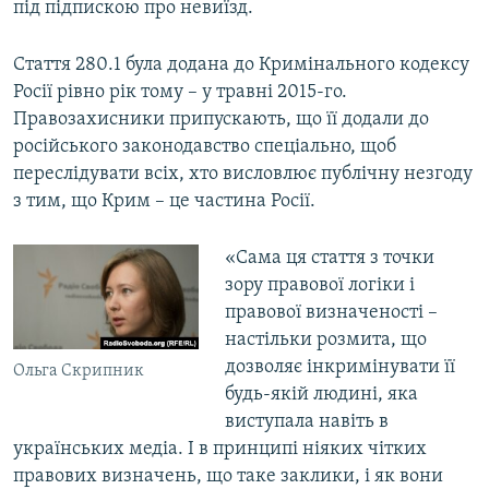
під підпискою про невиїзд.
Стаття 280.1 була додана до Кримінального кодексу
Росії рівно рік тому – у травні 2015-го.
Правозахисники припускають, що її додали до
російського законодавство спеціально, щоб
переслідувати всіх, хто висловлює публічну незгоду
з тим, що Крим – це частина Росії.
«Сама ця стаття з точки
зору правової логіки і
правової визначеності –
настільки розмита, що
дозволяє інкримінувати її
Ольга Скрипник
будь-якій людині, яка
виступала навіть в
українських медіа. І в принципі ніяких чітких
правових визначень, що таке заклики, і як вони