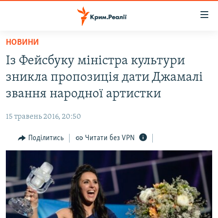
Доступність
посилання
Перейти
НОВИНИ
до
НОВИНИ
Із Фейсбуку міністра культури
основного
ВОДА.КРИМ
матеріалу
зникла пропозиція дати Джамалі
ВІДЕО ТА ФОТО
Перейти
звання народної артистки
до
ПОЛІТИКА
основної
15 травень 2016, 20:50
БЛОГИ
навігації
Перейти
Поділитись
Читати без VPN
ПОГЛЯД
до
ІНТЕРВ'Ю
пошуку
ВСЕ ЗА ДЕНЬ
СПЕЦПРОЕКТИ
ЯК ОБІЙТИ БЛОКУВАННЯ
ДЕПОРТАЦІЯ