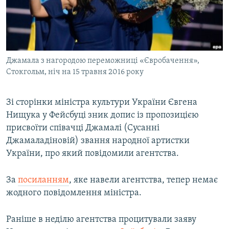
ВІДЕОУРОКИ «ELIFBE»
Русский
СВІДЧЕННЯ ОКУПАЦІЇ
Qırımtatar
УКРАЇНСЬКА ПРОБЛЕМА КРИМУ
Джамала з нагородою переможниці «Євробачення»,
ДОЛУЧАЙСЯ!
ІНФОГРАФІКА
Стокгольм, ніч на 15 травня 2016 року
Зі сторінки міністра культури України Євгена
Усі сайти RFE/RL
Нищука у Фейсбуці зник допис із пропозицією
присвоїти співачці Джамалі (Сусанні
Джамаладіновій) звання народної артистки
України, про який повідомили агентства.
За
посиланням
, яке навели агентства, тепер немає
жодного повідомлення міністра.
Раніше в неділю агентства процитували заяву