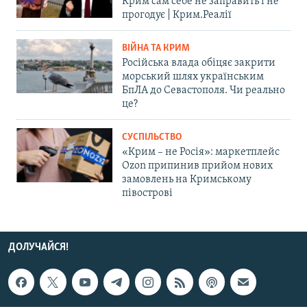
Крим сам себе не заправить і не
прогодує | Крим.Реалії
ВІЙНА ТА КРИМ
Російська влада обіцяє закрити
морський шлях українським
БпЛА до Севастополя. Чи реально
це?
СУСПІЛЬСТВО
«Крим – не Росія»: маркетплейс
Ozon припинив прийом нових
замовлень на Кримському
півострові
ДОЛУЧАЙСЯ!