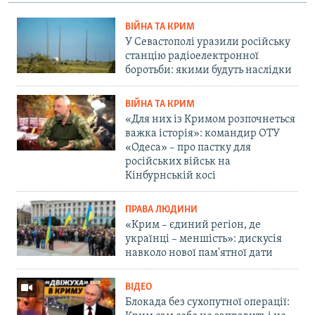
ВІЙНА ТА КРИМ
У Севастополі уразили російську
станцію радіоелектронної
боротьби: якими будуть наслідки
ВІЙНА ТА КРИМ
«Для них із Кримом розпочнеться
важка історія»: командир ОТУ
«Одеса» – про пастку для
російських військ на
Кінбурнській косі
ПРАВА ЛЮДИНИ
«Крим – єдиний регіон, де
українці – меншість»: дискусія
навколо нової пам'ятної дати
ВІДЕО
Блокада без сухопутної операції: