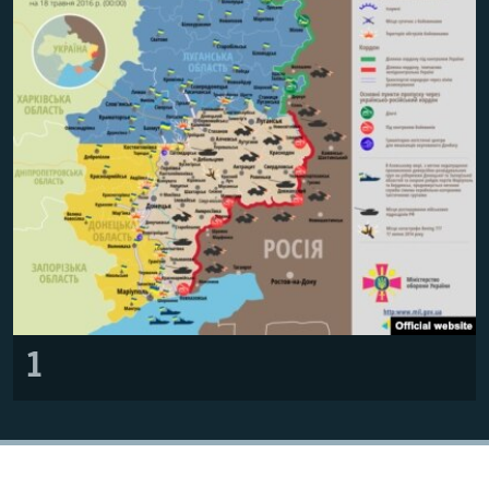
ВІДЕОУРОКИ «ELIFBE»
Русский
СВІДЧЕННЯ ОКУПАЦІЇ
Qırımtatar
УКРАЇНСЬКА ПРОБЛЕМА КРИМУ
ДОЛУЧАЙСЯ!
ІНФОГРАФІКА
Усі сайти RFE/RL
1