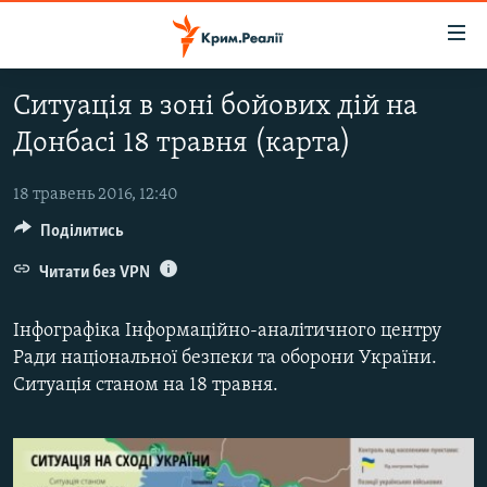
Доступність
посилання
Перейти
Ситуація в зоні бойових дій на
до
НОВИНИ
Донбасі 18 травня (карта)
основного
ВОДА.КРИМ
матеріалу
ВІДЕО ТА ФОТО
Перейти
18 травень 2016, 12:40
до
Поділитись
ПОЛІТИКА
основної
БЛОГИ
Читати без VPN
навігації
Перейти
ПОГЛЯД
Інфографіка Інформаційно-аналітичного центру
до
ІНТЕРВ'Ю
Ради національної безпеки та оборони України.
пошуку
Ситуація станом на 18 травня.
ВСЕ ЗА ДЕНЬ
СПЕЦПРОЕКТИ
ЯК ОБІЙТИ БЛОКУВАННЯ
ДЕПОРТАЦІЯ