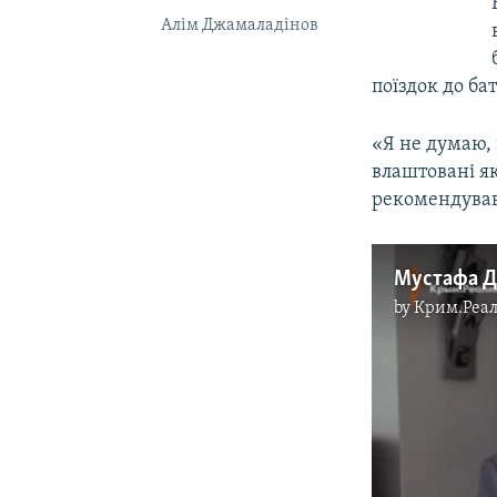
Алім Джамаладінов
поїздок до бат
«Я не думаю, 
влаштовані як
рекомендував
by
Крим.Реал