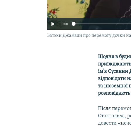
0:00
Батьки Джамали про перемогу дочки на
Щодня в буди
приїжджають 
ім'я Сусанни 
відповідати н
та іноземної
розповідають 
Після перемо
Стокгольмі, р
довести «нече