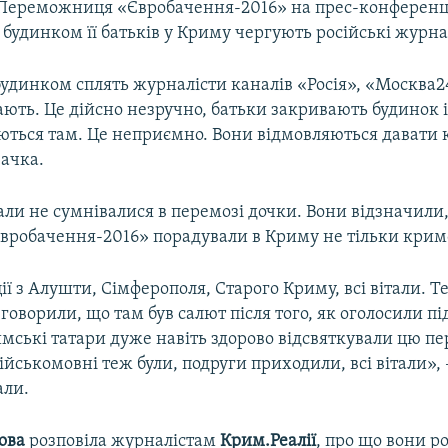
Переможниця «Євробачення-2016» на прес-конференці
д будинком її батьків у Криму чергують російські журна
удинком сплять журналісти каналів «Росія», «Москва24
ють. Це дійсно незручно, батьки закривають будинок і
ються там. Це неприємно. Вони відмовляються давати 
вачка.
ли не сумнівалися в перемозі дочки. Вони відзначили
Євробачення-2016» порадували в Криму не тільки крим
ії з Алушти, Сімферополя, Старого Криму, всі вітали. 
говорили, що там був салют після того, як оголосили п
мські татари дуже навіть здорово відсвяткували цю пе
сійськомовні теж були, подруги приходили, всі вітали»,
али.
ова
розповіла журналістам
Крим.Реалії
, про що вони р