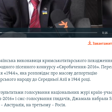
0:16
Завантажит
EMBED
країнська виконавиця кримськотатарського походження
родного пісенного конкурсу «Євробачення-2016». Пере
я «1944», яка розповідає про масову депортацію
ського народу до Середньої Азії в 1944 році.
результатами голосування національних журі країн-уч
2016» і смс-голосування глядачів, Джамала набрала 5
– Австралія, на третьому – Росія.