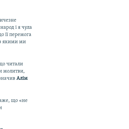
личезне
народ і я чула
що її перемога
 з якими ми
 що читали
ли молитви,
азначив
Алім
каже, що «не
и