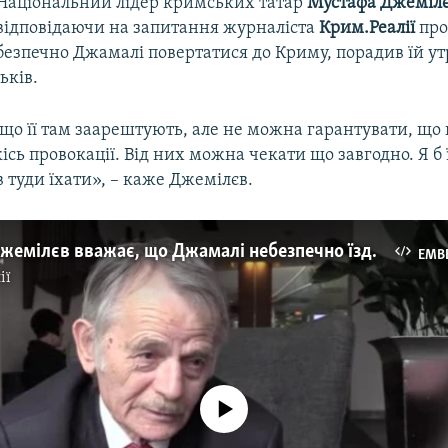
Національний лідер кримських татар
Мустафа Джеміл
відповідаючи на запитання журналіста
Крим.Реалії
про
безпечно Джамалі повертатися до Криму, порадив їй ут
ьків.
що її там заарештують, але не можна гарантувати, що 
ісь провокації. Від них можна чекати що завгодно. Я б 
 туди їхати», – каже Джемілєв.
Мустафа Джемілєв вважає, що Джамалі небезпечно їздити в Крим (відео)
EMB
ії
No media source currently available