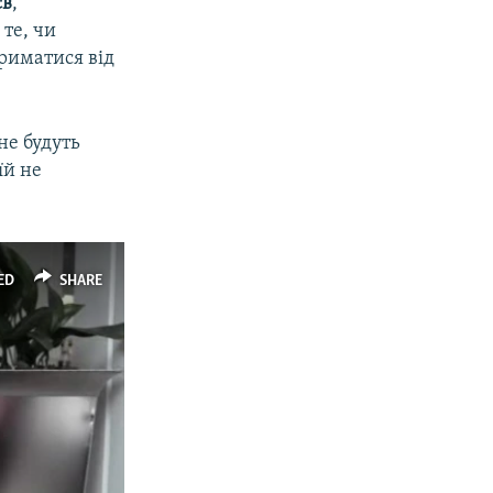
єв
,
 те, чи
риматися від
не будуть
їй не
ED
SHARE