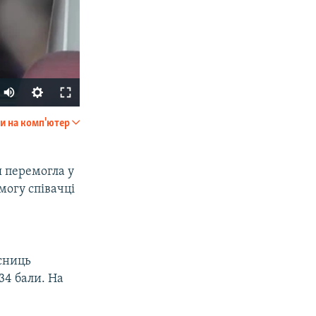
и на комп'ютер
SHARE
 перемогла у
могу співачці
асниць
px
width
34 бали. На