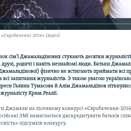
 «Євробаченні-2016» (відео)
нок сім'ї Джамаладінових стукають десятки журналісті
друзі, родичі і навіть незнайомі люди. Батьки Джамал
Джамаладінової) фізично не встигають приймати всі пр
а всі запитання журналістів. З такою увагою українсько
 преси Галина Тумасова й Алім Джамаладінов зіткнулис
журналісту Крим.Реалії.
ги Джамали на пісенному конкурсі «Євробачення-2016»
осійські ЗМІ намагаються дискредитувати батьків спів
сність» підсумків конкурсу.