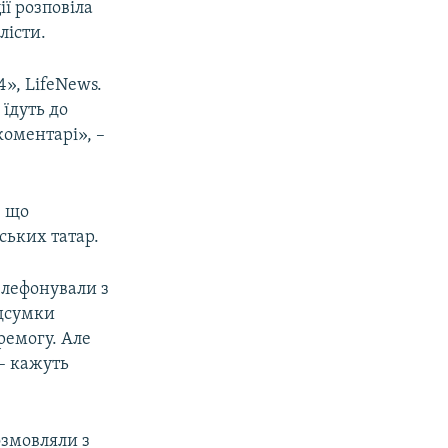
ї розповіла
лісти.
», LifeNews.
 їдуть до
коментарі», –
, що
ських татар.
Телефонували з
ідсумки
ремогу. Але
 – кажуть
озмовляли з