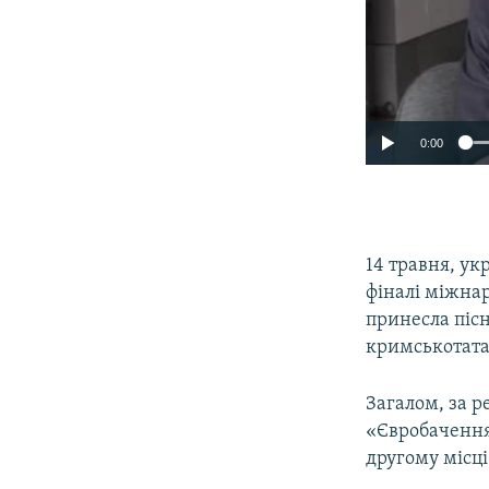
0:00
14 травня, у
фіналі міжна
принесла пісн
кримськотатар
Загалом, за 
«Євробачення-
другому місці 