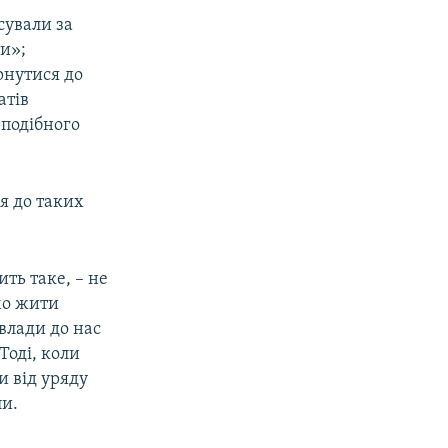
сували за
ми»;
рнутися до
атів
 подібного
ся до таких
ить таке, – не
емо жити
 влади до нас
Тоді, коли
и від уряду
ли.