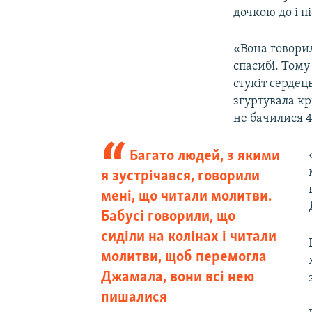
дочкою до і п
«Вона говорил
спасибі. Тому
стукіт сердец
згуртувала к
не бачилися 4
Багато людей, з якими
я зустрічався, говорили
мені, що читали молитви.
Бабусі говорили, що
сиділи на колінах і читали
молитви, щоб перемогла
Джамала, вони всі нею
пишалися