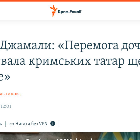
Джамали: «Перемога до
увала кримських татар щ
е»
льникова
 12:01
ь
Читати без VPN