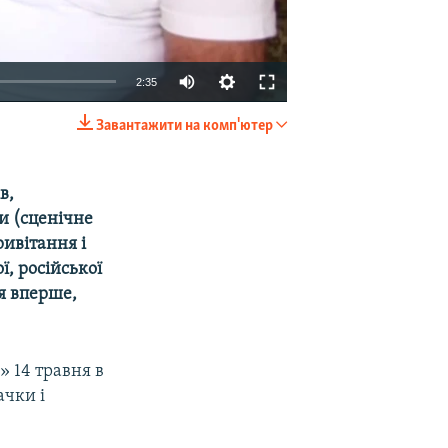
2:35
Завантажити на комп'ютер
EMBED
SHARE
в,
и (сценічне
ивітання і
ї, російської
я вперше,
 14 травня в
ачки і