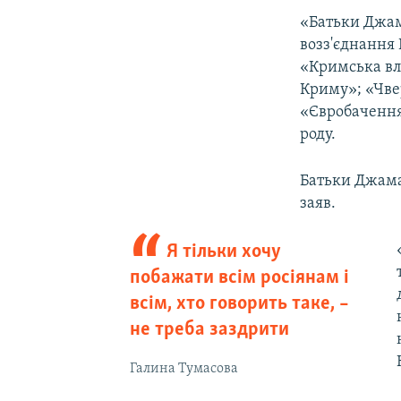
«Батьки Джам
возз'єднання 
«Кримська вл
Криму»; «Чвер
«Євробачення-
роду.
Батьки Джама
заяв.
Я тільки хочу
побажати всім росіянам і
всім, хто говорить таке, –
не треба заздрити
Галина Тумасова