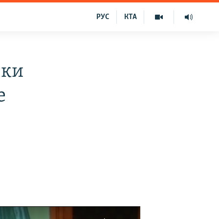
РУС
КТА
чки
е