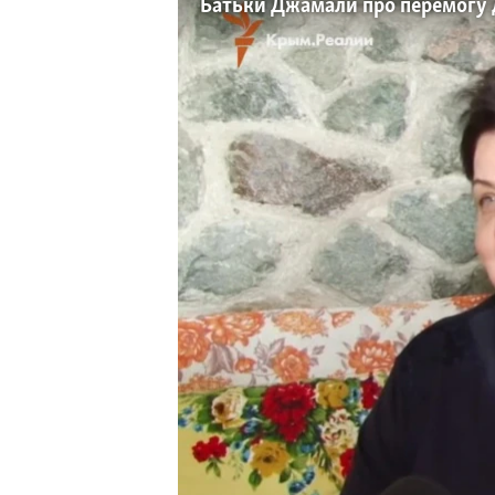
ВІДЕОУРОКИ «ELIFBE»
Батьки Джамали про перемогу д
СВІДЧЕННЯ ОКУПАЦІЇ
УКРАЇНСЬКА ПРОБЛЕМА КРИМУ
ІНФОГРАФІКА