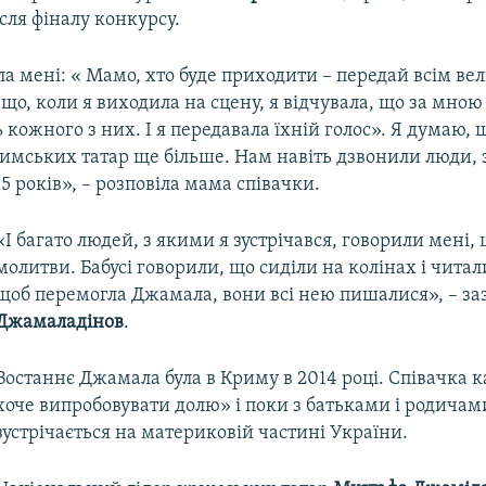
ісля фіналу конкурсу.
а мені: « Мамо, хто буде приходити – передай всім ве
 що, коли я виходила на сцену, я відчувала, що за мною 
ь кожного з них. І я передавала їхній голос». Я думаю, 
римських татар ще більше. Нам навіть дзвонили люди,
5 років», – розповіла мама співачки.
«І багато людей, з якими я зустрічався, говорили мені,
молитви. Бабусі говорили, що сиділи на колінах і чита
щоб перемогла Джамала, вони всі нею пишалися», – з
Джамаладінов
.
Востаннє Джамала була в Криму в 2014 році. Співачка 
хоче випробовувати долю» і поки з батьками і родичам
зустрічається на материковій частині України.