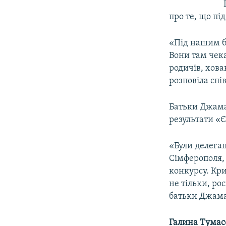
про те, що пі
«Під нашим б
Вони там чека
родичів, хова
розповіла спі
Батьки Джама
результати «
«Були делегац
Сімферополя, 
конкурсу. Кри
не тільки, ро
батьки Джам
Галина Тумас