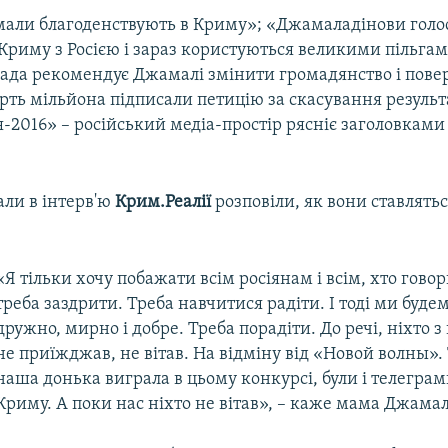
али благоденствують в Криму»; «Джамаладінови голо
Криму з Росією і зараз користуються великими пільга
ада рекомендує Джамалі змінити громадянство і пове
ть мільйона підписали петицію за скасування результ
2016» – російський медіа-простір рясніє заголовками
ли в інтерв'ю
Крим.Реалії
розповіли, як вони ставлять
«Я тільки хочу побажати всім росіянам і всім, хто говор
треба заздрити. Треба навчитися радіти. І тоді ми буд
дружно, мирно і добре. Треба порадіти. До речі, ніхто з
не приїжджав, не вітав. На відміну від «Новой волны». 
наша донька виграла в цьому конкурсі, були і телеграм
Криму. А поки нас ніхто не вітав», – каже мама Джама