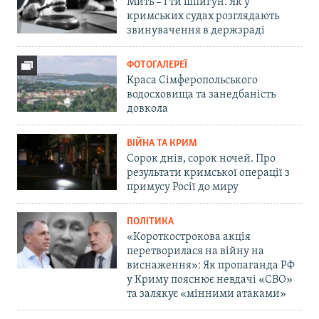
Мить – і ти шпигун. Як у
кримських судах розглядають
звинувачення в держзраді
ФОТОГАЛЕРЕЇ
Краса Сімферопольського
водосховища та занедбаність
довкола
ВІЙНА ТА КРИМ
Сорок днів, сорок ночей. Про
результати кримської операції з
примусу Росії до миру
ПОЛІТИКА
«Короткострокова акція
перетворилася на війну на
виснаження»: Як пропаганда РФ
у Криму пояснює невдачі «СВО»
та залякує «мінними атаками»