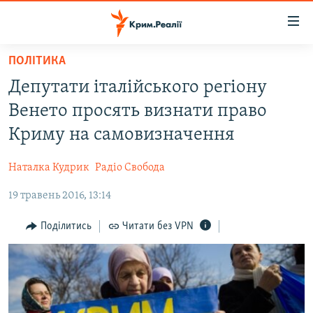
Доступність
посилання
Перейти
ПОЛІТИКА
до
НОВИНИ
Депутати італійського регіону
основного
ВОДА.КРИМ
матеріалу
Венето просять визнати право
ВІДЕО ТА ФОТО
Перейти
Криму на самовизначення
до
ПОЛІТИКА
основної
Наталка Кудрик
Радіо Свобода
БЛОГИ
навігації
Перейти
19 травень 2016, 13:14
ПОГЛЯД
до
ІНТЕРВ'Ю
Поділитись
Читати без VPN
пошуку
ВСЕ ЗА ДЕНЬ
СПЕЦПРОЕКТИ
ЯК ОБІЙТИ БЛОКУВАННЯ
ДЕПОРТАЦІЯ