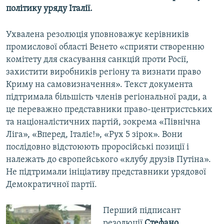
політику уряду Італії.
Ухвалена резолюція уповноважує керівників
промислової області Венето «сприяти створенню
комітету для скасування санкцій проти Росії,
захистити виробників регіону та визнати право
Криму на самовизначення». Текст документа
підтримала більшість членів регіональної ради, а
це переважно представники право-центристських
та націоналістичних партій, зокрема «Північна
Ліга», «Вперед, Італіє!», «Рух 5 зірок». Вони
послідовно відстоюють проросійські позиції і
належать до європейського «клубу друзів Путіна».
Не підтримали ініціативу представники урядової
Демократичної партії.
Перший підписант
резолюції
Стефано