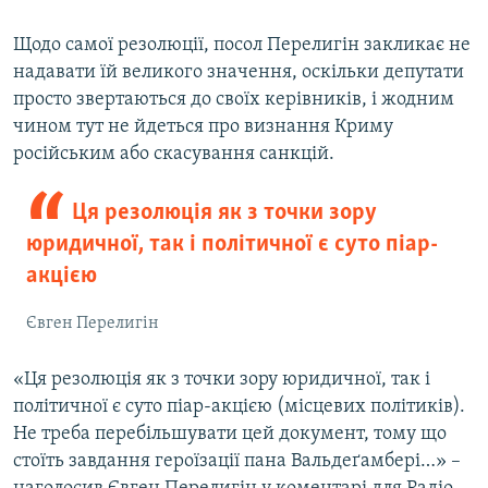
Щодо самої резолюції, посол Перелигін закликає не
надавати їй великого значення, оскільки депутати
просто звертаються до своїх керівників, і жодним
чином тут не йдеться про визнання Криму
російським або скасування санкцій.
Ця резолюція як з точки зору
юридичної, так і політичної є суто піар-
акцією
Євген Перелигін
«Ця резолюція як з точки зору юридичної, так і
політичної є суто піар-акцією (місцевих політиків).
Не треба перебільшувати цей документ, тому що
стоїть завдання героїзації пана Вальдеґамбері…» –