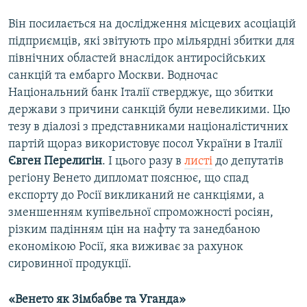
Він посилається на дослідження місцевих асоціацій
підприємців, які звітують про мільярдні збитки для
північних областей внаслідок антиросійських
санкцій та ембарго Москви. Водночас
Національний банк Італії стверджує, що збитки
держави з причини санкцій були невеликими. Цю
тезу в діалозі з представниками націоналістичних
партій щораз використовує посол України в Італії
Євген Перелигін
. І цього разу в
листі
до депутатів
регіону Венето дипломат пояснює, що спад
експорту до Росії викликаний не санкціями, а
зменшенням купівельної спроможності росіян,
різким падінням цін на нафту та занедбаною
економікою Росії, яка виживає за рахунок
сировинної продукції.
«Венето як Зімбабве та Уганда»