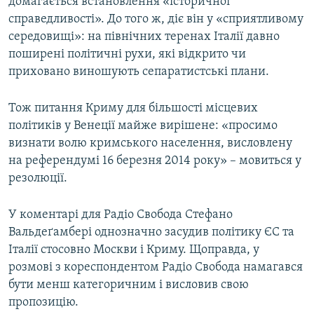
домагається встановлення «історичної
справедливості». До того ж, діє він у «сприятливому
середовищі»: на північних теренах Італії давно
поширені політичні рухи, які відкрито чи
приховано виношують сепаратистські плани.
Тож питання Криму для більшості місцевих
політиків у Венеції майже вирішене: «просимо
визнати волю кримського населення, висловлену
на референдумі 16 березня 2014 року» – мовиться у
резолюції.
У коментарі для Радіо Свобода Стефано
Вальдеґамбері однозначно засудив політику ЄС та
Італії стосовно Москви і Криму. Щоправда, у
розмові з кореспондентом Радіо Свобода намагався
бути менш категоричним і висловив свою
пропозицію.