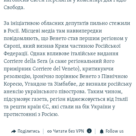
наголосив Євген Перелигін у коментарі для Радіо
Свобода.
За ініціативою обласних депутатів пильно стежили
в Росії. Місцеві медіа там наввипередки
повідомляють, що Венето став першим регіоном у
Європі, який визнав Крим частиною Російської
Федерації. Однак впливове італійське видання
Corriere della Sera (а саме регіональний його
примірник Corriere del Veneto), критикуючи
резолюцію, іронічно порівнює Венето з Північною
Кореєю, Угандою та Зімбабве, де визнали російську
анексію українського півострова. Таким чином,
підсумовує газета, регіон відмежовується від Італії
та решти країн ЄС, які стали на бік України у
протистоянні з Росією.
Поділитись
Читати без VPN
Follow us