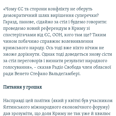
«Чому ЄС та сторони конфлікту не оберуть
демократичний шлях вирішення суперечки?
Гаразд, панове, сідаймо за стіл і будемо говорити:
проведемо новий референдум в Криму зі
спостерігачами від ЄС, ООН, кого там ще? Таким
чином побачимо справжнє волевиявлення
кримського народу. Ось тоді вже ніхто нічим не
зможе дорікнути. Однак тоді доведеться знову сісти
за стіл переговорів і визнати результат народного
голосування», – сказав Радіо Свобода член обласної
ради Венето Стефано Вальдеґамбері.
Питання у грошах
Насправді цей політик (який у квітні був учасником
Ялтинського міжнародного економічного форуму)
дав зрозуміти, що доля Криму не так уже й хвилює