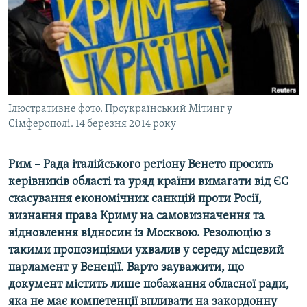
ВІДЕОУРОКИ «ELIFBE»
Русский
СВІДЧЕННЯ ОКУПАЦІЇ
Qırımtatar
УКРАЇНСЬКА ПРОБЛЕМА КРИМУ
ДОЛУЧАЙСЯ!
ІНФОГРАФІКА
Ілюстративне фото. Проукраїнський Мітинг у
Сімферополі. 14 березня 2014 року
Усі сайти RFE/RL
Рим – Рада італійського регіону Венето просить
керівників області та уряд країни
вимагати від ЄС
скасування економічних санкцій проти Росії,
визнання права Криму на самовизначення та
відновлення відносин із Москвою. Резолюцію з
такими пропозиціями ухвалив у середу місцевий
парламент у Венеції. Варто зауважити, що
документ містить лише побажання обласної ради,
яка не має компетенції впливати на закордонну