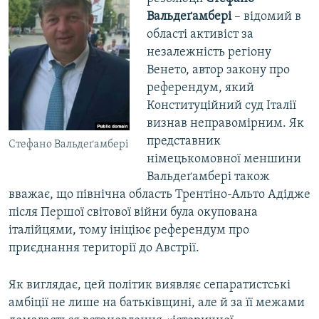
Вальдеґамбері
– відомий в
області активіст за
незалежність регіону
Венето, автор закону про
референдум, який
Конституційний суд Італії
визнав неправомірним. Як
представник
Стефано Вальдеґамбері
німецькомовної меншини
Вальдеґамбері також
вважає, що північна область Трентіно-Альто Адідже
після Першої світової війни була окупована
італійцями, тому ініціює референдум про
приєднання території до Австрії.
Як виглядає, цей політик виявляє сепаратистські
амбіції не лише на батьківщині, але й за її межами