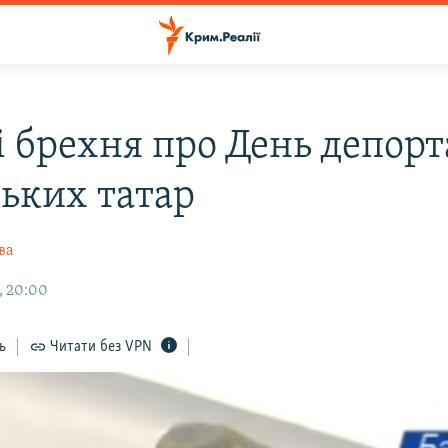
 брехня про День депорта
ьких татар
ва
, 20:00
ь
Читати без VPN