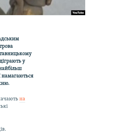
адським
строва
дставницькому
ідіграють у
 найбільш
ії намагаються
хню.
значають
на
ські
ів.