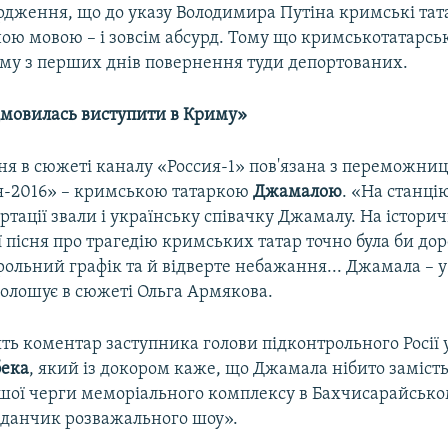
ердження, що до указу Володимира Путіна кримські тат
ною мовою – і зовсім абсурд. Тому що кримськотатарсь
иму з перших днів повернення туди депортованих.
мовилась виступити в Криму»
ня в сюжеті каналу «Россия-1» пов'язана з переможни
-2016» – кримською татаркою
Джамалою
. «На станці
тації звали і українську співачку Джамалу. На істори
ї пісня про трагедію кримських татар точно була би до
ольний графік та й відверте небажання... Джамала – у 
голошує в сюжеті Ольга Армякова.
ять коментар заступника голови підконтрольного Росії
бека
, який із докором каже, що Джамала нібито замість
ршої черги меморіального комплексу в Бахчисарайсько
данчик розважального шоу».