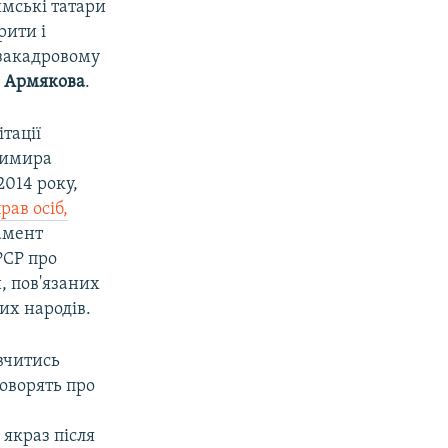
имські татари
рити і
 закадровому
а Армякова
.
тації
имира
2014 року,
рав осіб,
амент
РСР про
, пов'язаних
их народів.
вчитись
оворять про
якраз після