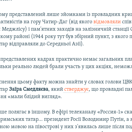
ьому представлений лише зйомками із провладних кри
ктивістів на гору Чатир-Даг (від якого
відмовляли
спів
Меджлісу) і пам'ятних заходів на залізничній станції 
ому районі (1944 року тут був збірний пункт, з якого 
ар відправляли до Середньої Азії).
 представлених кадрах практично немає загальних пла
ільки реально людей брали участь у цих акціях, немож
нення цьому факту можна знайти у словах голови ЦВК
атар
Заїра Смедляєва
, який
стверджує
, що провладні пам
вня «мали блідий вигляд».
ше полягає в іншому. В ефірі телеканалу «Россия-1» ск
кримських татар... президент Росії Володимир Путін, а
ною мовою на півострові у них з'явилась лише після по