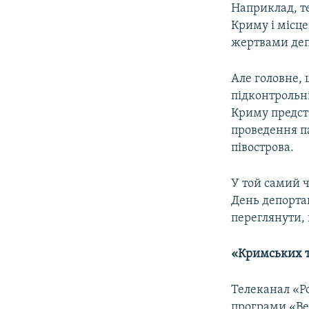
Наприклад, те
Криму і місц
жертвами деп
Але головне,
підконтрольні
Криму предст
проведення па
півострова.
У той самий 
День депорта
переглянути, 
«Кримських т
Телеканал «Р
програми «Ве