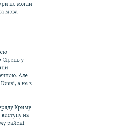
ари не могли
ка мова
цею
ю Сірень у
чній
речною. Але
Києві, а не в
 уряду Криму
 виступу на
му районі