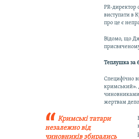
PR-директор 
виступати в 
про це є непр
Відомо, що 
присвяченому
Теплушка за 6
Специфічно в
кримський». 
чиновниками к
жертвам депор
Кримські татари
незалежно від
чиновників збирались