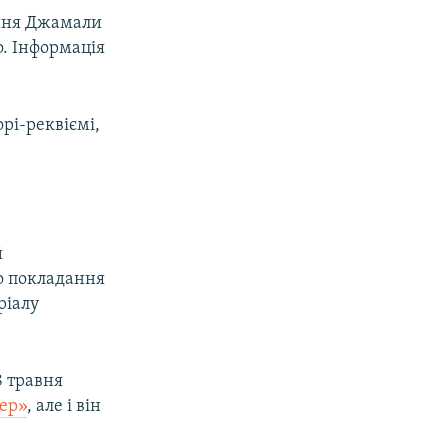
ння Джамали
. Інформація
рі-реквіємі,
й
 покладання
ріалу
8 травня
ер»
, але і він