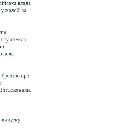
сійська влада
у жалобі за
ише
нту анексії
ні
о поля
є брехню про
о
і телеканали.
 випуску