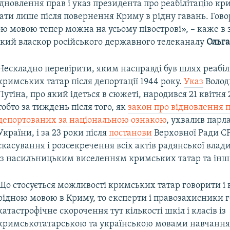
ідновлення прав і указ президента про реабілітацію кр
ти лише після повернення Криму в рідну гавань. Гово
ою мовою тепер можна на усьому півострові», – каже в
ький власкор російського державного телеканалу
Ольг
Нескладно перевірити, яким насправді був шлях реабілі
кримських татар після депортації 1944 року.
Указ
Волод
Путіна, про який ідеться в сюжеті, народився 21 квітня 
тобто за тиждень після того, як
закон про відновлення п
депортованих за національною ознакою
, ухвалив парл
України, і за 23 роки після
постанови
Верховної Ради С
скасування і розсекречення всіх актів радянської влади
із насильницьким виселенням кримських татар та інш
Що стосується можливості кримських татар говорити і 
рідною мовою в Криму, то експерти і правозахисники г
катастрофічне скорочення тут кількості шкіл і класів із
кримськотатарською та українською мовами навчання 