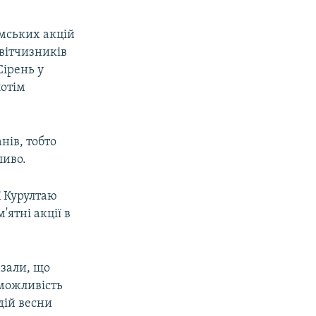
мських акцій
вітчизників
Сірень у
потім
нів, тобто
ливо.
 Курултаю
'ятні акції в
азали, що
 можливість
дій весни