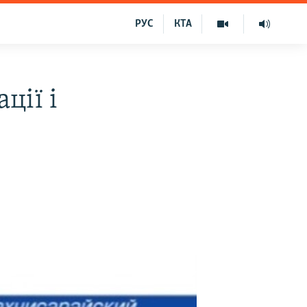
РУС
КТА
ції і