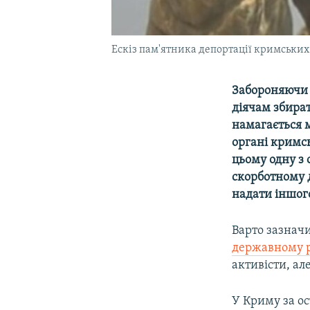
Ескіз пам'ятника депортації кримських 
Забороняючи 
діячам збират
намагається 
органі кримсь
цьому одну з 
скорботному д
надати іншог
Варто зазначи
державному р
активісти, ал
У Криму за ос