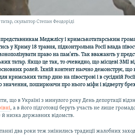
татар, скульптор Степан Феодоріді
представникам Меджлісу і кримськотатарським гром
ись у Криму 18 травня, підконтрольна Росії влада піво
монополізувати право на пам'ять. Так вважають у пре
ких татар. Якщо це так, то очевидно, що місцеві ЗМІ в
основних ролей. Їхній контент наочно демонструє, що
ля кримських татар дню на півострові і в сусідній Рос
о значення, поширюючи про нього міфи і відверту бре
ти, що в Україні з минулого року День депортації від
івні
, а в його підготовці беруть участь не лише громад
е й низка державних відомств.
танні два роки теж змінились традиції жалобних заход