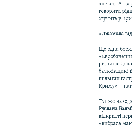
анексії. А тв
говорити рід
звучить у Кр
«Джамала від
Ще одна брех
«Євробачення
річницю депор
батьківщині ї
щільний гастр
Криму», – на
Тут же навод
Руслана Баль
відкритті пе
«вибрала май