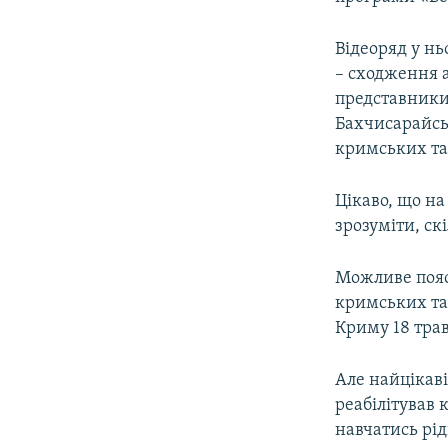
Відеоряд у н
– сходження а
представники 
Бахчисарайськ
кримських тат
Цікаво, що на
зрозуміти, ск
Можливе пояс
кримських т
Криму 18 тра
Але найцікаві
реабілітував 
навчатись рід