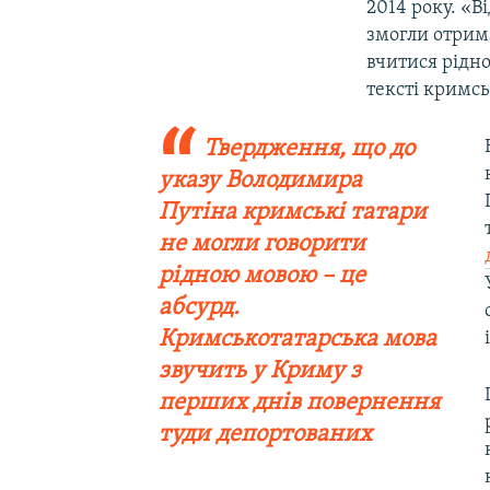
2014 року. «В
змогли отрима
вчитися рідн
тексті кримс
Твердження, що до
указу Володимира
Путіна кримські татари
не могли говорити
рідною мовою – це
абсурд.
Кримськотатарська мова
звучить у Криму з
перших днів повернення
туди депортованих