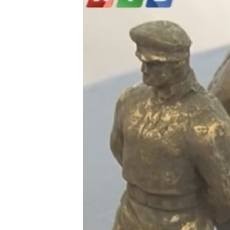
ВІДЕОУРОКИ «ELIFBE»
СВІДЧЕННЯ ОКУПАЦІЇ
УКРАЇНСЬКА ПРОБЛЕМА КРИМУ
ІНФОГРАФІКА