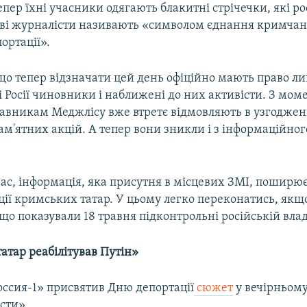
пер їхні учасники одягають блакитні стрічечки, які ро
еві журналісти називають «символом єднання кримчан 
ортації».
 що тепер відзначати цей день офіційно мають право л
 Росії чиновники і наближені до них активісти. З моме
авникам Меджлісу вже втретє відмовляють в узгоджен
м'ятних акцій. А тепер вони зникли і з інформаційног
час, інформація, яка присутня в місцевих ЗМІ, поширю
ції кримських татар. У цьому легко переконатись, якщ
що показували 18 травня підконтрольні російській влад
атар реабілітував Путін»
оссия-1» присвятив Дню депортації
сюжет
у вечірньому
сти».