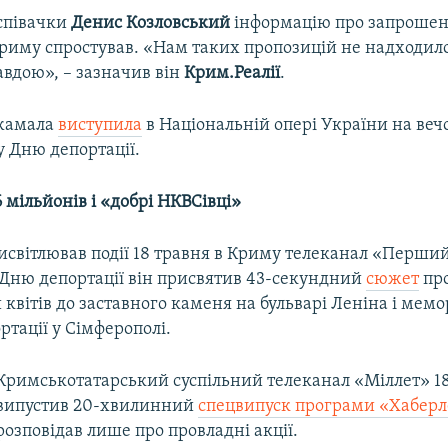
співачки
Денис Козловський
інформацію про запроше
Криму спростував. «Нам таких пропозицій не надходило
авдою», – зазначив він
Крим.Реалії
.
Джамала
виступила
в Національній опері України на вечо
 Дню депортації.
 мільйонів і «добрі НКВСівці»
исвітлював події 18 травня в Криму телеканал «Перши
Дню депортації він присвятив 43-секундний
сюжет
про
вітів до заставного каменя на бульварі Леніна і мемо
тації у Сімферополі.
Кримськотатарський суспільний телеканал «Міллет» 1
випустив 20-хвилинний
спецвипуск програми «Хаберл
розповідав лише про провладні акції.