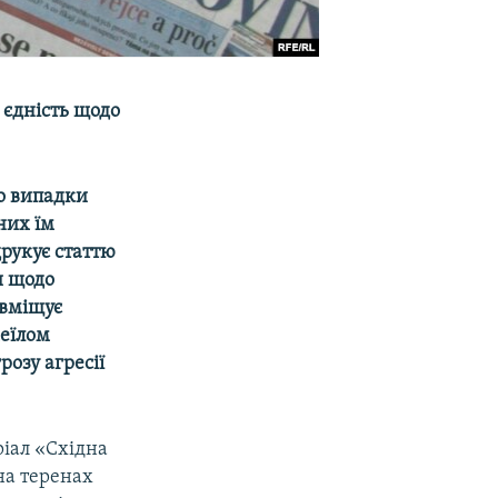
 єдність щодо
о випадки
них їм
рукує статтю
и щодо
вміщує
хеїлом
озу агресії
ріал «Східна
на теренах