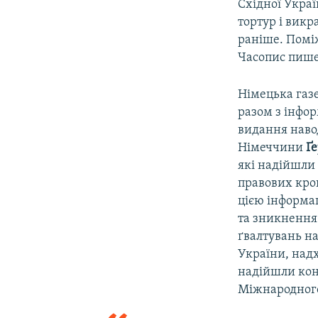
Східної Украї
тортур і викр
раніше. Поміж
Часопис пише,
Німецька газе
разом з інфор
видання навод
Німеччини
Ґ
які надійшли
правових крок
цією інформац
та зникнення
ґвалтувань н
України, надх
надійшли конк
Міжнародного 