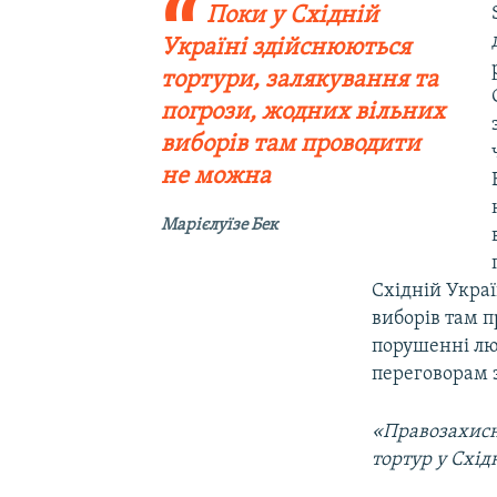
Поки у Східній
Україні здійснюються
тортури, залякування та
погрози, жодних вільних
виборів там проводити
не можна
Марієлуїзе Бек
Східній Украї
виборів там п
порушенні люд
переговорам з
«Правозахисн
тортур у Схід