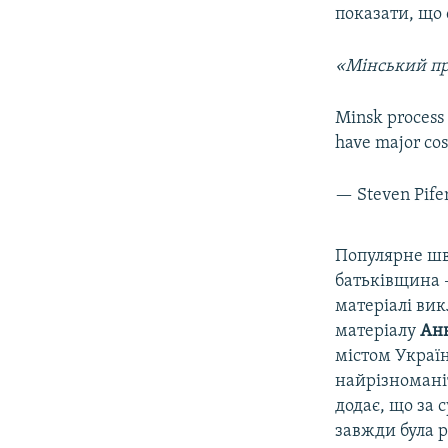
показати, що 
«Мінський пр
Minsk process 
have major cos
— Steven Pife
​Популярне ш
батьківщина –
матеріалі вик
матеріалу
Ан
містом Україн
найрізноманіт
додає, що за 
завжди була р