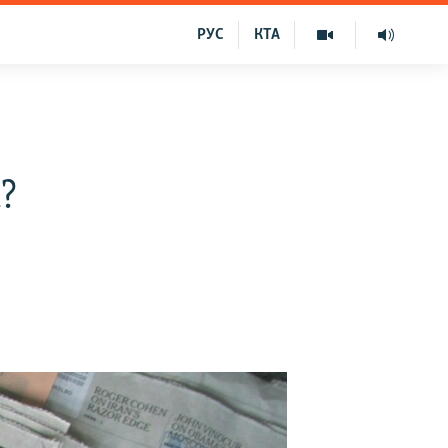
РУС
КТА
?