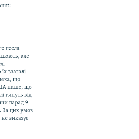
annt:
го посла
ацюють, але
лі
 їх взагалі
пека, що
США пише, що
лі гинуть від
вши парад 9
. За цих умов
 не виказує