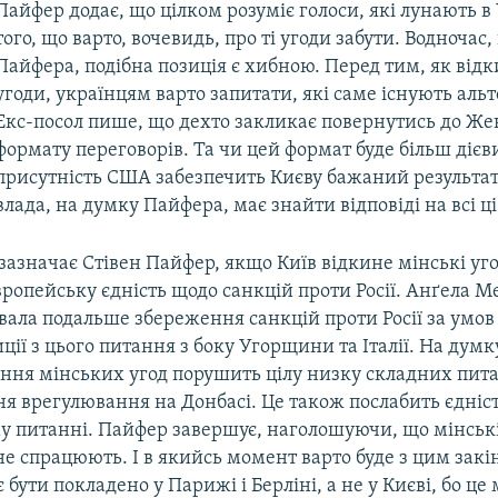
Пайфер додає, що цілком розуміє голоси, які лунають в
того, що варто, вочевидь, про ті угоди забути. Водночас
Пайфера, подібна позиція є хибною. Перед тим, як відк
угоди, українцям варто запитати, які саме існують аль
Екс-посол пише, що дехто закликає повернутись до Же
формату переговорів. Та чи цей формат буде більш діє
присутність США забезпечить Києву бажаний результат
влада, на думку Пайфера, має знайти відповіді на всі ц
 зазначає Стівен Пайфер, якщо Київ відкине мінські уг
ропейську єдність щодо санкцій проти Росії. Анґела М
вала подальше збереження санкцій проти Росії за умов
ції з цього питання з боку Угорщини та Італії. На думк
ння мінських угод порушить цілу низку складних пита
я врегулювання на Донбасі. Це також послабить єдніст
му питанні. Пайфер завершує, наголошуючи, що мінські
не спрацюють. І в якийсь момент варто буде з цим закі
 бути покладено у Парижі і Берліні, а не у Києві, бо це