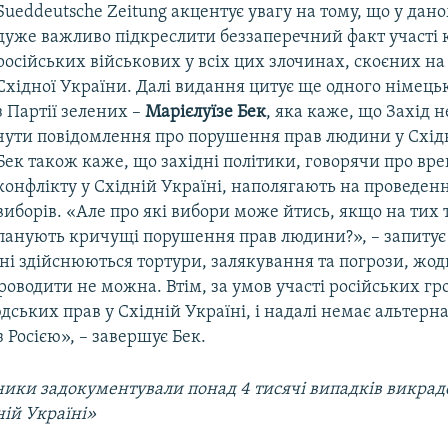
Sueddeutsche Zeitung акцентує увагу на тому, що у дан
дуже важливо підкреслити беззаперечний факт участі
російських військових у всіх цих злочинах, скоєних на
Східної України. Далі видання цитує ще одного німець
з Партії зелених –
Марієлуїзе Бек
, яка каже, що Захід н
чути повідомлення про порушення прав людини у Східн
Бек також каже, що західні політики, говорячи про вр
конфлікту у Східній Україні, наполягають на проведенн
виборів. «Але про які вибори може йтись, якщо на тих
панують кричущі порушення прав людини?», – запитує 
ні здійснюються тортури, залякування та погрози, жо
роводити не можна. Втім, за умов участі російських г
ських прав у Східній Україні, і надалі немає альтерн
 Росією», – завершує Бек.
ики задокументували понад 4 тисячі випадків викрад
ній Україні»