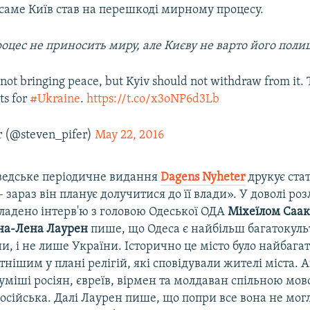
саме Київ став на перешкоді мирному процесу.
оцес не приносить миру, але Києву не варто його пол
not bringing peace, but Kyiv should not withdraw from it.
ts for
#Ukraine
.
https://t.co/x3oNP6d3Lb
r (@steven_pifer)
May 22, 2016
ведське періодичне видання
Dagens
Nyheter
друкує ста
 зараз він планує долучитися до її влади». У доволі ро
ладено інтерв'ю з головою Одеської ОДА
Міхеїлом Саак
на-Лена Лаурен
пише, що Одеса є найбільш багатокул
и, і не лише України. Історично це місто було найбаг
нішим у плані релігій, які сповідували жителі міста. А
суміші росіян, євреїв, вірмен та молдаван спільною мов
осійська. Далі Лаурен пише, що попри все вона не мог