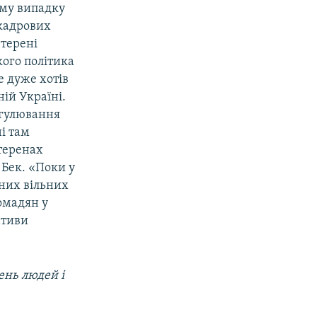
ому випадку
 кадрових
 терені
кого політика
е дуже хотів
ій Україні.
егулювання
і там
 теренах
Бек. «Поки у
дних вільних
ромадян у
ативи
ень людей і