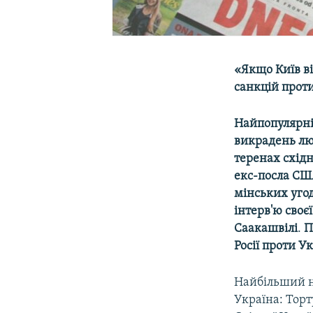
«Якщо Київ в
санкцій проти
Найпопулярні
викрадень лю
теренах схід
екс-посла СШ
мінських угод
інтерв'ю своє
Саакашвілі
.
П
Росії проти У
Найбільший 
Україна: Торт