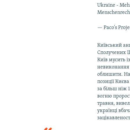
Ukraine - Mehr
Menschenrecht
— Paco's Proj
Київський ан
Сполучених Ш
Київ мусить і
невиконання м
облишити. На 
позиції Києва
за більш ніж 
вогню пророс
травня, вивел
українці вбач
зацікавленост