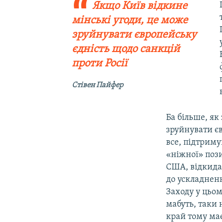
Якщо Київ відкине
мінські угоди, це може
зруйнувати європейську
єдність щодо санкцій
проти Росії
Стівен Пайфер
Ба більше, як
зруйнувати єв
все, підтриму
«ніжної» пози
США, відкида
до ускладненн
Заходу у цьо
мабуть, таки 
край тому має