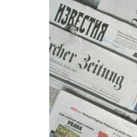
ВІДЕОУРОКИ «ELIFBE»
СВІДЧЕННЯ ОКУПАЦІЇ
УКРАЇНСЬКА ПРОБЛЕМА КРИМУ
ІНФОГРАФІКА