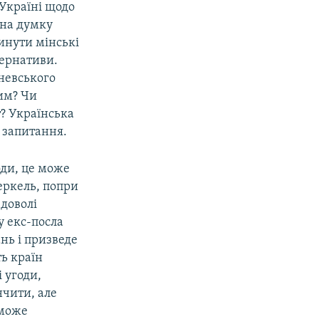
 Україні щодо
, на думку
инути мінські
тернативи.
невського
вим? Чи
? Українська
і запитання.
оди, це може
еркель, попри
 доволі
у екс-посла
нь і призведе
ь країн
 угоди,
нчити, але
 може