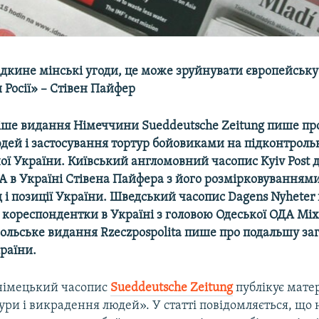
ідкине мінські угоди, це може зруйнувати європейську
 Росії» – Стівен Пайфер
ше видання Німеччини Sueddeutsche
Zeitung пише пр
дей і застосування тортур бойовиками на підконтроль
ної України. Київський англомовний часопис
Kyiv Post
д
А в Україні Стівена Пайфера з його розмірковуванням
 і позиції України. Шведський часопис Dagens
Nyheter
ї кореспондентки в Україні з головою Одеської ОДА Мі
ольське видання
Rzeczpospolita
пише про подальшу загр
країни.
німецький часопис
Sueddeutsche
Zeitung
публікує мате
ури і викрадення людей». У статті повідомляється, що 