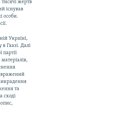
 тисячі жертв
ий існував
і особи.
ії.
ній Україні,
в Гаазі. Далі
 партії
 матеріалів,
йснення
о вражений
 викрадення
ження та
а сході
сопис,