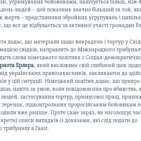
ни, утримуваних бойовиками, налічується більш, ніж 4
адень людей – цей показник значно більший за той, як
 жертв – представники збройних угрупувань і цивільн
 що все це відбувається за активної участі громадян Рос
та додає, що матеріали щодо викрадень і тортур у Схід
мацією свідків, направлять до Міжнародного трибуналу 
ить слова німецького політика з Соціал-демократичної
ернота Ерлера
, який висловлює свій глибокий шок щодо
 від українських правозахисників, закликаючи до зді
ів у цій ситуації. Німецький політик додає, що прикр
ією, навіть за умов, коли повідомлення про вбивства,
 людей, застосування тортур, примусової праці, прини
а теренах, підконтрольних проросійським бойовикам н
одили вже раніше. Проте саме зараз, як наголошує ча
ретні описи випадків із доказами, які слід подати до
трибуналу в Гаазі.