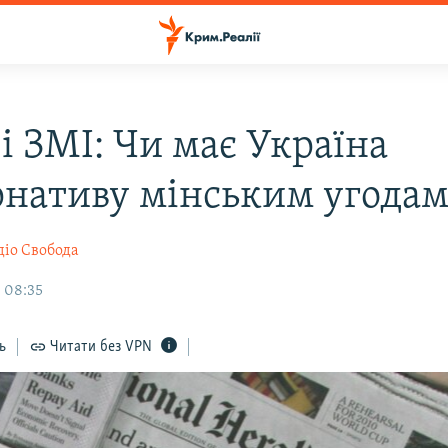
і ЗМІ: Чи має Україна
рнативу мінським угодам
діо Свобода
, 08:35
ь
Читати без VPN