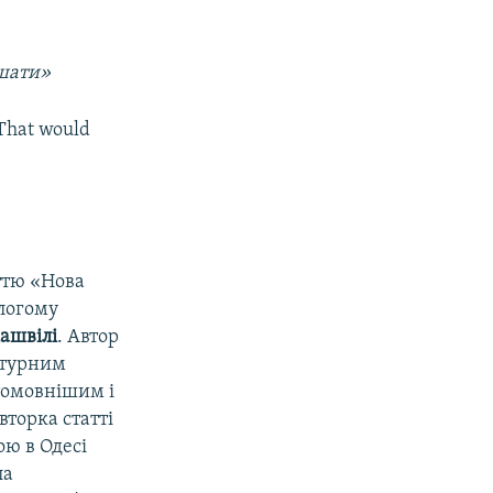
ишати»
 That would
ттю «Нова
злогому
ашвілі
. Автор
ьтурним
атомовнішим і
вторка статті
ою в Одесі
ла