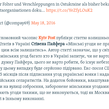
 Folter und Verschleppungen in Ostukraine als bisher bek
sorganisationen doku...
https://t.co/YeZfyLOuK2
ect (@compay69)
May 18, 2016
гломовний часопис
Kyiv Post
публікує статтю колишньо
татів в Україні
Стівена Пайфера
«Мінські угоди не пр
з цим всім залишатись». Автор статті зазначає, що у світ
інських угод багато хто в Україні запитує, чи не варто
думку Пайфера, цього не варто робити, бо існує небез
 у цьому випадку буде серйозно підірвано. Екс-посол 
15 місяців після підписання угод українські вояки і нада
ійських сепаратистів. На додаток бойовики, влаштува
и на вулиці озброєння, заборонене мінськими угодами
ають угоди такими, що не виконуються, тоді як Москва
і в їхньому виконанні.