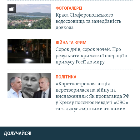
ФОТОГАЛЕРЕЇ
Краса Сімферопольського
водосховища та занедбаність
довкола
ВІЙНА ТА КРИМ
Сорок днів, сорок ночей. Про
результати кримської операції з
примусу Росії до миру
ПОЛІТИКА
«Короткострокова акція
перетворилася на війну на
виснаження»: Як пропаганда РФ
у Криму пояснює невдачі «СВО»
та залякує «мінними атаками»
ДОЛУЧАЙСЯ!