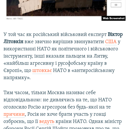
У той час як російський військовий експерт
Віктор
Літовкін
вже звично вирішив звинуватити
США
у
використанні НАТО як політичного і військового
інструменту, інші вказали пальцем на Литву,
«найбільш агресивну і русофобську країну в
Європі», що
штовхає
НАТО в «антиросійському
напрямку».
Тим часом, тільки Москва називає себе
відповідальною: не дивлячись на те, що НАТО
оголосило Росію агресором без будь-якої на те
причини
, Росія не хоче брати участь у гонці
озброєнь, що її
ведуть
країни НАТО. Однак міністр
оборони Росії Сергій Шойгу промовчав про те, що