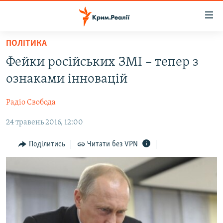
Доступність
посилання
Перейти
ПОЛІТИКА
до
НОВИНИ
Фейки російських ЗМІ – тепер з
основного
ВОДА.КРИМ
матеріалу
ознаками інновацій
ВІДЕО ТА ФОТО
Перейти
до
Радіо Свобода
ПОЛІТИКА
основної
24 травень 2016, 12:00
БЛОГИ
навігації
Перейти
ПОГЛЯД
Поділитись
Читати без VPN
до
ІНТЕРВ'Ю
пошуку
ВСЕ ЗА ДЕНЬ
СПЕЦПРОЕКТИ
ЯК ОБІЙТИ БЛОКУВАННЯ
ДЕПОРТАЦІЯ