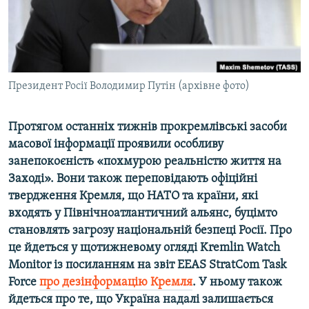
ВІДЕОУРОКИ «ELIFBE»
Русский
СВІДЧЕННЯ ОКУПАЦІЇ
Qırımtatar
УКРАЇНСЬКА ПРОБЛЕМА КРИМУ
ДОЛУЧАЙСЯ!
Президент Росії Володимир Путін (архівне фото)
ІНФОГРАФІКА
Протягом останніх тижнів прокремлівські засоби
масової інформації проявили особливу
Усі сайти RFE/RL
занепокоєність «похмурою реальністю життя на
Заході». Вони також переповідають офіційні
твердження Кремля, що НАТО та країни, які
входять у Північноатлантичний альянс, ​буцімто
становлять загрозу національній безпеці Росії. ​Про
це йдеться у щотижневому огляді Kremlin Watch
Monitor із посиланням на звіт EEAS StratCom Task
Force
про дезінформацію Кремля
. У ньому також
йдеться про те, що Україна надалі залишається