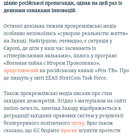
ціллю російської пропаганди, однак на цей раз із
деякими ознаками інновацій.
Останні декілька тижнів прокремлівські медіа
особливо непокоїлись «суворою реальністю життя»
на Заході. Найгіршою, очевидно, є ситуація у
Європі, де діти у наш час засинають із
«гітлерівськими ляльками», ішлось у програмі
«Военная тайна с Игорем Прокопенко»,
представленій
на російському каналі «Рен-ТВ». Про
це пишуть у звіті EEAS StratCom Task Force.
Також прокремлівські медіа писали про стан
західних демократій. Згідно з матеріалом на сайті
nation-news.ru, занепад Заходу відображається в
деградації західних правових систем у результаті
безперервного політичного
тиску
. Було також
сказано, що ЄС буцімто
прагне
усунути протести