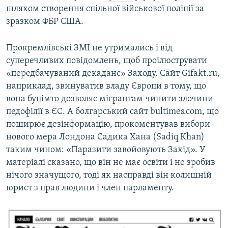
шляхом створення спільної військової поліції за
зразком ФБР США.
Прокремлівські ЗМІ не утримались і від
суперечливих повідомлень, щоб проілюструвати
«передбачуваний декаданс» Заходу. Сайт Gifakt.ru,
наприклад, звинуватив владу Європи в тому, що
вона буцімто дозволяє мігрантам чинити злочини
педофілії в ЄС. А болгарський сайт bultimes.com, що
поширює дезінформацію, прокоментував вибори
нового мера Лондона Садика Хана (Sadiq Khan)
таким чином: «Паразити завойовують Захід». У
матеріалі сказано, що він не має освіти і не зробив
нічого значущого, тоді як насправді він колишній
юрист з прав людини і член парламенту.