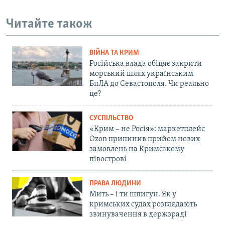
Читайте також
ВІЙНА ТА КРИМ
Російська влада обіцяє закрити
морський шлях українським
БпЛА до Севастополя. Чи реально
це?
СУСПІЛЬСТВО
«Крим – не Росія»: маркетплейс
Ozon припинив прийом нових
замовлень на Кримському
півострові
ПРАВА ЛЮДИНИ
Мить – і ти шпигун. Як у
кримських судах розглядають
звинувачення в держзраді