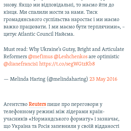
знову. Якщо ми відповідальні, то маємо йти до
кінця. Ми спалили мости за нами. Тиск
громадянського суспільства наростає і ми маємо
важко працювати. І ми маємо бути терплячими», –
цитує Atlantic Council Найєма.
Must read: Why Ukraine’s Gutsy, Bright and Articulate
Reformers
@mefimus
@Leshchenkos
are optimistic
@dianefrancis1
https://t.co/segWGtzKb8
— Melinda Haring (@melindaharing)
23 May 2016
Агентство
Reuters
пише про переговори у
телефонному режимі між лідерами країн-
учасників «Нормандського формату» і зазначає,
що Україна та Росія запевнили у своїй відданості