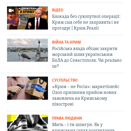
ВІДЕО
Блокада без сухопутної операції:
Крим сам себе не заправить і не
прогодує | Крим.Реалії
ВІЙНА ТА КРИМ
Російська влада обіцяє закрити
морський шлях українським
БпЛА до Севастополя. Чи реально
це?
СУСПІЛЬСТВО
«Крим – не Росія»: маркетплейс
Ozon припинив прийом нових
замовлень на Кримському
півострові
ПРАВА ЛЮДИНИ
Мить – і ти шпигун. Як у
кримських судах розглядають