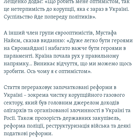
Лещенко додає: «Що робить мене оптимістом, так
це нетерпимість до корупції, яка є зараз в Україні.
Суспільство йде попереду політиків».
А інший член групи єврооптимістів, Мустафа
Найєм, сказав виданню: «Дуже легко бути героями
на Євромайдані і набагато важче бути героями в
парламенті. Країна почала рух у правильному
напрямку… Виникає відчуття, що ми можемо щось
зробити. Ось чому я є оптимістом».
Стаття перераховує започатковані реформи в
Україні – зокрема чистку корупційного газового
сектору, який був головним джерелом доходів
олігархів та організованої злочинності в Україні та
Росії. Також прозорість державних закупівель,
реформа поліції, реструктуризація війська та деякі
податкові реформи.