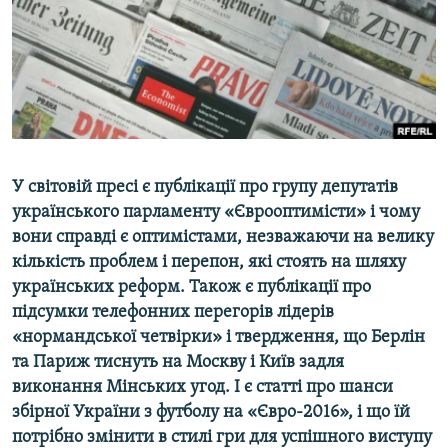
ВІДЕОУРОКИ «ELIFBE»
Русский
СВІДЧЕННЯ ОКУПАЦІЇ
Qırımtatar
УКРАЇНСЬКА ПРОБЛЕМА КРИМУ
ДОЛУЧАЙСЯ!
ІНФОГРАФІКА
У світовій пресі є публікації про групу депутатів
українського парламенту «Єврооптимісти» і чому
Усі сайти RFE/RL
вони справді є оптимістами, незважаючи на велику
кількість проблем і перепон, які стоять на шляху
українських реформ. Також є публікації про
підсумки телефонних перегорів лідерів
«нормандської четвірки» і твердження, що Берлін
та Париж тиснуть на Москву і Київ задля
виконання Мінських угод. І є статті про шанси
збірної України з футболу на «Євро-2016», і що їй
потрібно змінити в стилі гри для успішного виступу