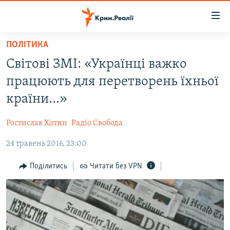
Доступність
посилання
Перейти
ПОЛІТИКА
до
НОВИНИ
Світові ЗМІ: «Українці важко
основного
ВОДА.КРИМ
матеріалу
працюють для перетворень їхньої
ВІДЕО ТА ФОТО
Перейти
країни...»
до
ПОЛІТИКА
основної
Ростислав Хотин
Радіо Свобода
БЛОГИ
навігації
Перейти
24 травень 2016, 23:00
ПОГЛЯД
до
ІНТЕРВ'Ю
Поділитись
Читати без VPN
пошуку
ВСЕ ЗА ДЕНЬ
СПЕЦПРОЕКТИ
ЯК ОБІЙТИ БЛОКУВАННЯ
ДЕПОРТАЦІЯ