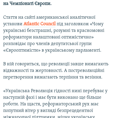
на Чемпіонаті Європи.
Стаття на сайті американської аналітичної
установи
Atlantic
Council
під заголовком «Чому
українські безстрашні, розумні та красномовні
реформатори налаштовані оптимістично»
розповідає про членів депутатської групи
«Єврооптимісти» в українському парламенті.
В ній говориться, що революції завше вимагають
відважності та жертовності. А постреволюційні
перетворення вимагають терпіння та везіння.
«Українська Революція гідності нині перебуває у
наступній фазі і має бути виконано ще більше
роботи. На щастя, реформаторський рух має
попутний вітер у вигляді безпрецедентної
міжнародної підтримки, міцну українську