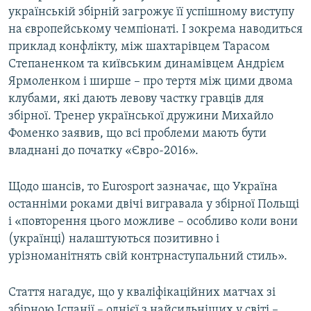
українській збірній загрожує її успішному виступу
на європейському чемпіонаті. І зокрема наводиться
приклад конфлікту, між шахтарівцем Тарасом
Степаненком та київським динамівцем Андрієм
Ярмоленком і ширше – про тертя між цими двома
клубами, які дають левову частку гравців для
збірної. Тренер української дружини Михайло
Фоменко заявив, що всі проблеми мають бути
владнані до початку «Євро-2016».
Щодо шансів, то Eurosport зазначає, що Україна
останніми роками двічі вигравала у збірної Польщі
і «повторення цього можливе – особливо коли вони
(українці) налаштуються позитивно і
урізноманітнять свій контрнаступальний стиль».
Стаття нагадує, що у кваліфікаційних матчах зі
збірною Іспанії – однієї з найсильніших у світі –