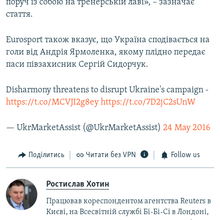
поруч із собою на тренерській лаві», – зазначає
стаття.
Eurosport також вказує, що Україна сподівається на
голи від Андрія Ярмоленка, якому плідно передає
паси півзахисник Сергій Сидорчук.
Disharmony threatens to disrupt Ukraine's campaign -
https://t.co/MCVJI2g8ey
https://t.co/7D2jC2sUnW
— UkrMarketAssist (@UkrMarketAssist)
24 May 2016
Поділитись
Читати без VPN
Follow us
Ростислав Хотин
Працював кореспондентом агентства Reuters в
Києві, на Всесвітній службі Бі-Бі-Сі в Лондоні,