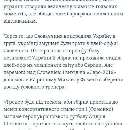
українці створили величезну кількість гольових
моментів, але обидва матчі програли з маленьким
відставанням.
Через те, що Словаччина випередила Україну в
групі, українці змушені були грати у плей-офф зі
Словенією. П’ять разів за історію футболу
незалежної України її збірна не проходила стадію
плей-офф на чемпіонати світу або Європи. Але
перемога над Словенією і вихід на «Євро-2016»
допомогли 67-річному Михайлу Фоменко зберегти
посаду головного тренера.
«Тренер буде під тиском, аби збірна пристала до
менш консервативного стилю гри і (Фоменко)
матиме героя українського футболу Андрія
Шевченка – про якого кажуть, як його наступника –