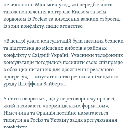
невиконанні Мінських угод, які передбачають
також поновлення контролю Києвом за всім
кордоном із Росією та виведення важких озброєнь
із зони конфлікту, пише агентство.
«В центрі уваги консультацій були питання безпеки
та підготовка до місцевих виборів в районах
конфлікту у Східній Україні. Учасники телефонних
консультацій погодились посилити свою співпрацю
в обох цих питаннях для досягнення реального
прогресу», – цитує агентство речника німецького
уряду Штеффена Зайберта.
У статі говориться, що у переговорному процесі,
який називають «нормандським форматом»,
Німеччина та Франція постійно намагаються
тиснути на Росію та Україну задля врегулювання
конфлікту.