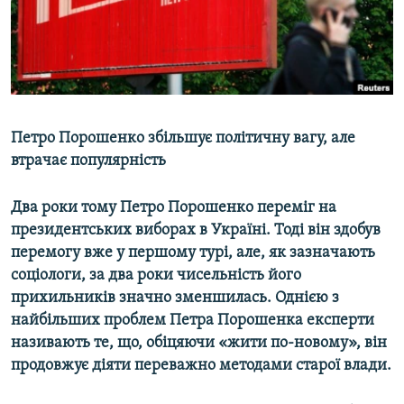
ВІДЕОУРОКИ «ELIFBE»
Русский
СВІДЧЕННЯ ОКУПАЦІЇ
Qırımtatar
УКРАЇНСЬКА ПРОБЛЕМА КРИМУ
ДОЛУЧАЙСЯ!
ІНФОГРАФІКА
Петро Порошенко збільшує політичну вагу, але
втрачає популярність
Усі сайти RFE/RL
Два роки тому Петро Порошенко переміг на
президентських виборах в Україні. Тоді він здобув
перемогу вже у першому турі, але, як зазначають
соціологи, за два роки чисельність його
прихильників значно зменшилась. Однією з
найбільших проблем Петра Порошенка експерти
називають те, що, обіцяючи «жити по-новому», він
продовжує діяти переважно методами старої влади.