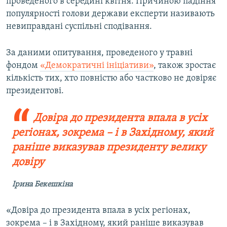
проведеного в середині квітня. Причиною падіння
популярності голови держави експерти називають
невиправдані суспільні сподівання.
За даними опитування, проведеного у травні
фондом
«Демократичні ініціативи»
, також зростає
кількість тих, хто повністю або частково не довіряє
президентові.
Довіра до президента впала в усіх
регіонах, зокрема – і в Західному, який
раніше виказував президенту велику
довіру
Ірина Бекешкіна
«Довіра до президента впала в усіх регіонах,
зокрема – і в Західному, який раніше виказував