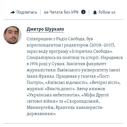
Поділитись
Читати без VPN
Follow us
Дмитро Шурхало
Співпрацюю з Радіо Свобода, був
кореcпондентом і редактором (2008–2017),
зараз веду програму «Історична Свобода».
Спеціалізуюсь на політиці та історії. Народився
в 1976 році у Сумах. Закінчив факультет
журналістики Львівського університету імені
Івана Франка. Працював у газетах «Пост-
Поступ», «Київські відомості», «Вечірні вісті»,
журналі «Власть дєнєг». Автор книжок
«Українська якбитологія», «Міфи Другої
світової війни» та «Скоропадський,
Маннергейм, Врангель: кавалеристи-
державники».