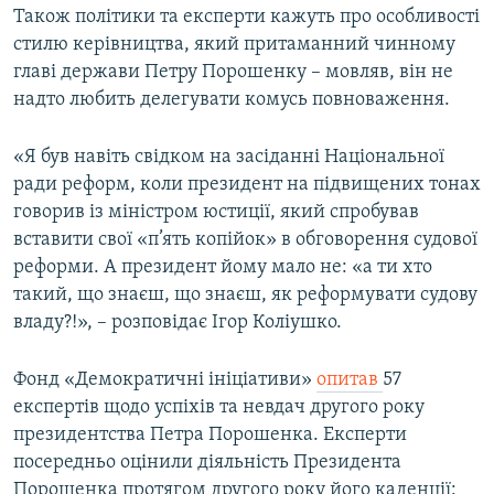
Також політики та експерти кажуть про особливості
стилю керівництва, який притаманний чинному
главі держави Петру Порошенку – мовляв, він не
надто любить делегувати комусь повноваження.
«Я був навіть свідком на засіданні Національної
ради реформ, коли президент на підвищених тонах
говорив із міністром юстиції, який спробував
вставити свої «п’ять копійок» в обговорення судової
реформи. А президент йому мало не: «а ти хто
такий, що знаєш, що знаєш, як реформувати судову
владу?!», – розповідає Ігор Коліушко.
Фонд «Демократичні ініціативи»
опитав
57
експертів щодо успіхів та невдач другого року
президентства Петра Порошенка. Експерти
посередньо оцінили діяльність Президента
Порошенка протягом другого року його каденції: