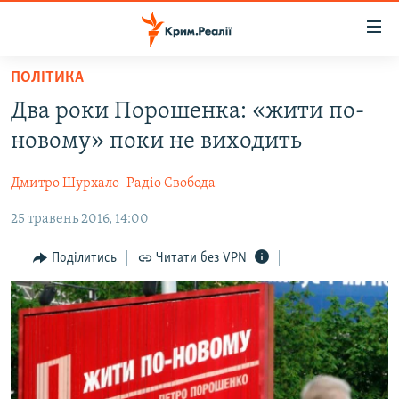
Доступність
посилання
Перейти
ПОЛІТИКА
до
НОВИНИ
Два роки Порошенка: «жити по-
основного
ВОДА.КРИМ
матеріалу
новому» поки не виходить
ВІДЕО ТА ФОТО
Перейти
до
Дмитро Шурхало
Радіо Свобода
ПОЛІТИКА
основної
25 травень 2016, 14:00
БЛОГИ
навігації
Перейти
ПОГЛЯД
Поділитись
Читати без VPN
до
ІНТЕРВ'Ю
пошуку
ВСЕ ЗА ДЕНЬ
СПЕЦПРОЕКТИ
ЯК ОБІЙТИ БЛОКУВАННЯ
ДЕПОРТАЦІЯ