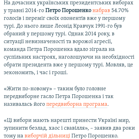
На дочасних українських президентських виборах
у травні 2014-го
Петро Порошенко
набрав
54.70%
голосів і переміг своїх опонентів вже у першому
турі. До нього лише Леонід Кравчук 1991-го був
обраний у першому турі. Однак 2014 року, в
ситуації невизначеності та ворожої агресії,
команда Петра Порошенка вдало зіграла на
суспільних настроях, наголошуючи на необхідності
обрати президента вже у першому турі. Мовляв, це
зекономить, і час і гроші.
«Жити по-новому» – таким було головне
передвиборне гасло Петра Порошенка і так
називалась його
передвиборна програма
.
«Ці вибори мають нарешті принести Україні мир,
зупинити безлад, хаос і свавілля», – заявив два роки
тому на
виборчій дільниці
Петро Порошенко.