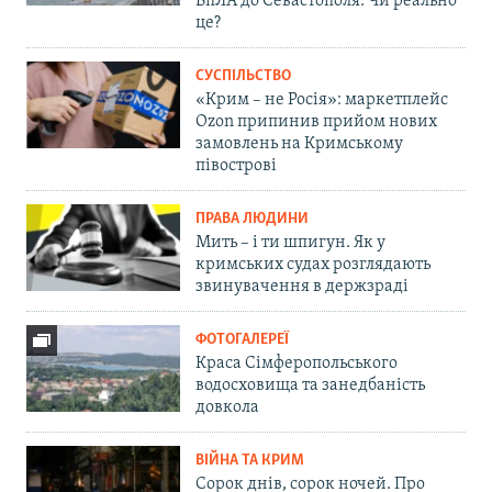
БпЛА до Севастополя. Чи реально
це?
СУСПІЛЬСТВО
«Крим – не Росія»: маркетплейс
Ozon припинив прийом нових
замовлень на Кримському
півострові
ПРАВА ЛЮДИНИ
Мить – і ти шпигун. Як у
кримських судах розглядають
звинувачення в держзраді
ФОТОГАЛЕРЕЇ
Краса Сімферопольського
водосховища та занедбаність
довкола
ВІЙНА ТА КРИМ
Сорок днів, сорок ночей. Про