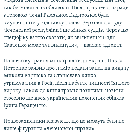
«Судова система в Чеченській республіці має свої,
так би мовити, особливості. Після травневої наради
з головою Чечні Рамзаном Кадировим були
змушені піти у відставку голова Верховного суду
Чеченської республіки і ще кілька суддів. Через цю
специфіку важко сказати, як звільнення Надії
Савченко може тут вплинути», – вважає адвокат.
На початку травня міністр юстиції Україні Павло
Петренко заявив про намір подати запит на видачу
Миколи Карпюка та Станіслава Клиха,
утримуваних в Росії, після набуття чинності їхнього
вироку. Також до кінця травня позитивні новини
стосовно ще двох українських полонених обіцяла
Ірина Геращенко.
Правозахисники вказують, що це можуть бути не
лише фігуранти «чеченської справи».