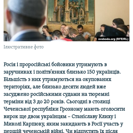
ВІДЕОУРОКИ «ELIFBE»
Русский
СВІДЧЕННЯ ОКУПАЦІЇ
Qırımtatar
УКРАЇНСЬКА ПРОБЛЕМА КРИМУ
ДОЛУЧАЙСЯ!
ІНФОГРАФІКА
Ілюстративне фото
Росія і проросійські бойовики утримують в
Усі сайти RFE/RL
заручниках і політв’язнях близько 150 українців.
Більшість з них утримуються на окупованих
територіях, але близько десяти людей вже
засуджено російськими судами на тюремні
терміни від 3 до 20 років. Сьогодні в столиці
Чеченської республіки Грозному мають оголосити
вирок ще двом українцям – Станіславу Клиху і
Миколі Карпюку, яким закидають в Росії участь у
першій чеченській війні. Чи відпустять їх після