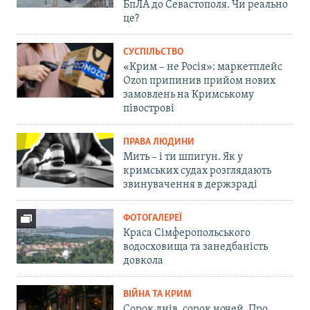
БпЛА до Севастополя. Чи реально
це?
СУСПІЛЬСТВО
«Крим – не Росія»: маркетплейс
Ozon припинив прийом нових
замовлень на Кримському
півострові
ПРАВА ЛЮДИНИ
Мить – і ти шпигун. Як у
кримських судах розглядають
звинувачення в держзраді
ФОТОГАЛЕРЕЇ
Краса Сімферопольського
водосховища та занедбаність
довкола
ВІЙНА ТА КРИМ
Сорок днів, сорок ночей. Про