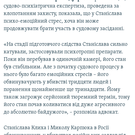
судово-психіатрична експертиза, проведена за
клопотанням захисту, показала, що у Станіслава
психо-емоційний стрес, хоча він може
продовжувати брати участь в судовому засіданні.
«На стадії підготовчого слідства Станіслава сильно
катували, застосовували психотропні препарати.
Поки він перебував в одиночній камері, його стан
був стабільним. Але з початку судового процесу в
нього було багато емоційних стресів – його
обвинувачують у вбивстві тридцяти людей і
поранення щонайменше ще тринадцяти. Йому
також загрожує серйозний тюремний термін, тому
його стан почав коливатися від дуже агресивного
до абсолютно байдужого», – розповіла адвокат.
Станіслава Клиха і Миколу Карпюка в Росії