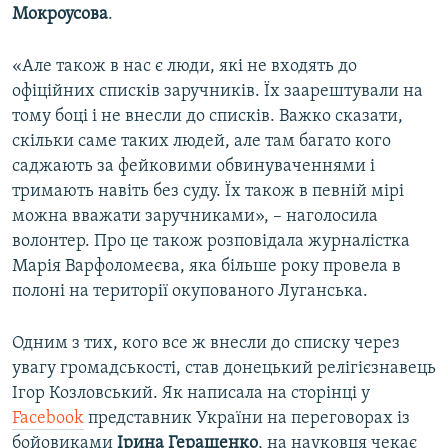
Мокроусова
.
«Але також в нас є люди, які не входять до
офіційних списків заручників. Їх заарештували на
тому боці і не внесли до списків. Важко сказати,
скільки саме таких людей, але там багато кого
саджають за фейковими обвинуваченнями і
тримають навіть без суду. Їх також в певній мірі
можна вважати заручниками», – наголосила
волонтер. Про це також розповідала журналістка
Марія Варфоломеєва, яка більше року провела в
полоні на території окупованого Луганська.
Одним з тих, кого все ж внесли до списку через
увагу громадськості, став донецький релігієзнавець
Ігор Козловський. Як написала на сторінці у
Facebook
представник України на переговорах із
бойовиками
Ірина Геращенко
, на науковця чекає