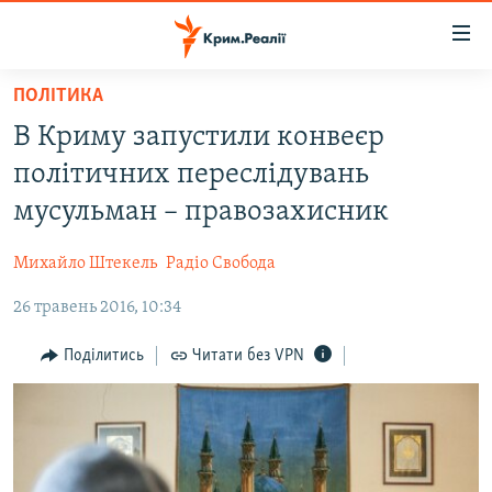
Доступність
посилання
Перейти
ПОЛІТИКА
до
НОВИНИ
В Криму запустили конвеєр
основного
ВОДА.КРИМ
матеріалу
політичних переслідувань
ВІДЕО ТА ФОТО
Перейти
мусульман – правозахисник
до
ПОЛІТИКА
основної
Михайло Штекель
Радіо Свобода
БЛОГИ
навігації
Перейти
26 травень 2016, 10:34
ПОГЛЯД
до
ІНТЕРВ'Ю
Поділитись
Читати без VPN
пошуку
ВСЕ ЗА ДЕНЬ
СПЕЦПРОЕКТИ
ЯК ОБІЙТИ БЛОКУВАННЯ
ДЕПОРТАЦІЯ