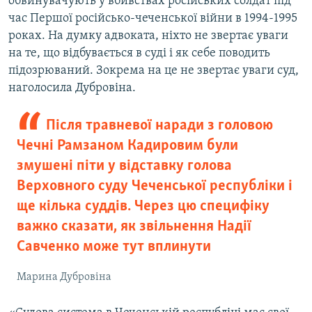
обвинувачують у вбивствах російських солдат під
час Першої російсько-чеченської війни в 1994-1995
роках. На думку адвоката, ніхто не звертає уваги
на те, що відбувається в суді і як себе поводить
підозрюваний. Зокрема на це не звертає уваги суд,
наголосила Дубровіна.
Після травневої наради з головою
Чечні Рамзаном Кадировим були
змушені піти у відставку голова
Верховного суду Чеченської республіки і
ще кілька суддів. Через цю специфіку
важко сказати, як звільнення Надії
Савченко може тут вплинути
Марина Дубровіна