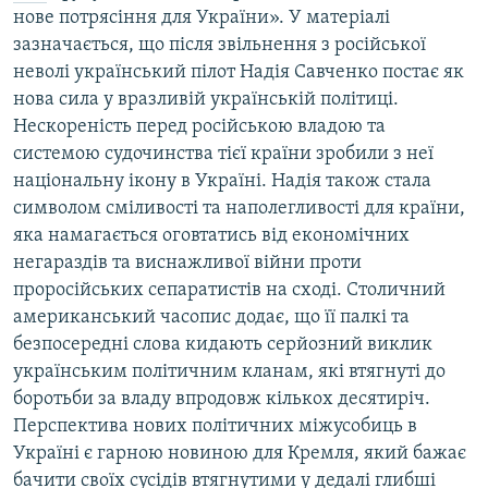
нове потрясіння для України». У матеріалі
зазначається, що після звільнення з російської
неволі український пілот Надія Савченко постає як
нова сила у вразливій українській політиці.
Нескореність перед російською владою та
системою судочинства тієї країни зробили з неї
національну ікону в Україні. Надія також стала
символом сміливості та наполегливості для країни,
яка намагається оговтатись від економічних
негараздів та виснажливої війни проти
проросійських сепаратистів на сході. Столичний
американський часопис додає, що її палкі та
безпосередні слова кидають серйозний виклик
українським політичним кланам, які втягнуті до
боротьби за владу впродовж кількох десятиріч.
Перспектива нових політичних міжусобиць в
Україні є гарною новиною для Кремля, який бажає
бачити своїх сусідів втягнутими у дедалі глибші