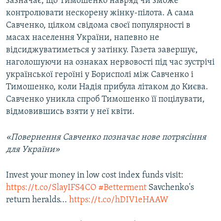
зазначає, що Тимошенко навряд чи зможе
контролювати нескорену жінку-пілота. А сама
Савченко, цілком свідома своєї популярності в
масах населення України, напевно не
відсиджуватиметься у затінку. Газета завершує,
наголошуючи на ознаках нервовості під час зустрічі
української героїні у Борисполі між Савченко і
Тимошенко, коли Надія прибула літаком до Києва.
Савченко уникла спроб Тимошенко її поцілувати,
відмовившись взяти у неї квіти.
«Повернення Савченко позначає нове потрясіння
для України»
Invest your money in low cost index funds visit:
https://t.co/SlayIFS4CO
#Betterment
Savchenko's
return heralds...
https://t.co/hDIV1eHAAW