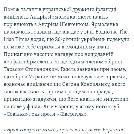
Поміж талантів української дружини ірландці
виділяють Андрія Ярмоленка, якого навіть
порівнюють з Андрієм Шевченком. Ярмоленка
називають гравцем, що впадає у вічі. Водночас The
Irish Times додає, що 26-річний українець подекуди
не може себе стримати в емоційному плані.
Принагідно часопис нагадує про нещодавній
конфлікт Ярмоленка зі ще одним членом збірної
Тарасом Степаненком. Газета зазначає при цьому,
що збірна України не може похизуватися зірками,
водночас виділяючи ще Євгена Коноплянку, якого
також вважають гарним гравцем, щоправда,
принагідно згадуючи, що його навіть не випустили
на поле у фіналі Ліги Європи, у якому його клуб
«Севілья» грав проти «Ліверпуля».
«Брак гостроти може дорого коштувати Україні»