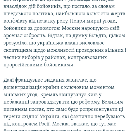
внаслідок дій бойовиків, що постало, за словам
шведського політика, найбільшою кількістю жертв
конфлікту від початку року. Попри мирні угоди,
бойовики за допомогою Москви нарощують свій
арсенал озброєнь. Відтак, на думку Більдта, цілком
зрозуміло, що українська влада висловлює
скептицизм щодо можливості проведення вільних і
чесних виборів у районах, контрольованих
проросійськими бойовиками.
Далі французьке видання зазначає, що
децентралізація країни є ключовим моментом
мінських угод. Кремль звинувачує Київ у
небажанні запроваджувати цю реформу. Великим
питанням постає, хто саме буде репрезентувати ці
терени східної України, які фактично перебувають
під контролем Росії. Москва вважає, що тут має