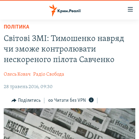
Доступність
посилання
Перейти
ПОЛІТИКА
до
НОВИНИ
Світові ЗМІ: Тимошенко навряд
основного
ВОДА.КРИМ
матеріалу
чи зможе контролювати
ВІДЕО ТА ФОТО
Перейти
нескореного пілота Савченко
до
ПОЛІТИКА
основної
Олесь Ковач
Радіо Свобода
БЛОГИ
навігації
Перейти
28 травень 2016, 09:30
ПОГЛЯД
до
ІНТЕРВ'Ю
Поділитись
Читати без VPN
пошуку
ВСЕ ЗА ДЕНЬ
СПЕЦПРОЕКТИ
ЯК ОБІЙТИ БЛОКУВАННЯ
ДЕПОРТАЦІЯ