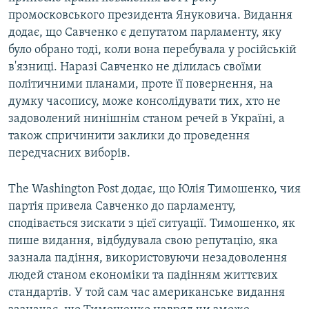
промосковського президента Януковича. Видання
додає, що Савченко є депутатом парламенту, яку
було обрано тоді, коли вона перебувала у російській
в'язниці. Наразі Савченко не ділилась своїми
політичними планами, проте її повернення, на
думку часопису, може консолідувати тих, хто не
задоволений нинішнім станом речей в Україні, а
також спричинити заклики до проведення
передчасних виборів.
The Washington Post додає, що Юлія Тимошенко, чия
партія привела Савченко до парламенту,
сподівається зискати з цієї ситуації. Тимошенко, як
пише видання, відбудувала свою репутацію, яка
зазнала падіння, використовуючи незадоволення
людей станом економіки та падінням життєвих
стандартів. У той сам час американське видання