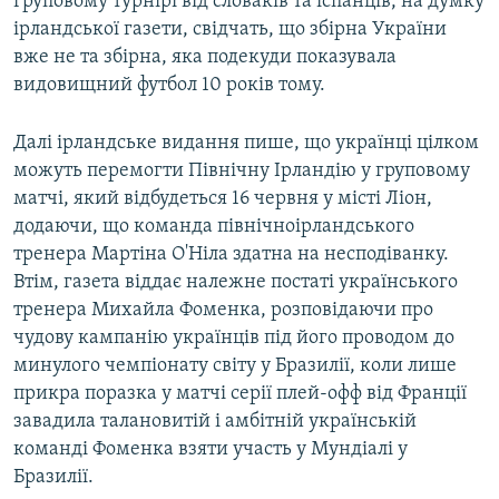
груповому турнірі від словаків та іспанців, на думку
ірландської газети, свідчать, що збірна України
вже не та збірна, яка подекуди показувала
видовищний футбол 10 років тому.
Далі ірландське видання пише, що українці цілком
можуть перемогти Північну Ірландію у груповому
матчі, який відбудеться 16 червня у місті Ліон,
додаючи, що команда північноірландського
тренера Мартіна О'Ніла здатна на несподіванку.
Втім, газета віддає належне постаті українського
тренера Михайла Фоменка, розповідаючи про
чудову кампанію українців під його проводом до
минулого чемпіонату світу у Бразилії, коли лише
прикра поразка у матчі серії плей-офф від Франції
завадила талановитій і амбітній українській
команді Фоменка взяти участь у Мундіалі у
Бразилії.