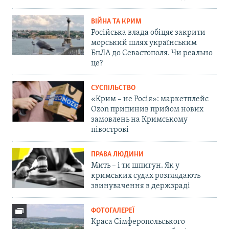
ВІЙНА ТА КРИМ
Російська влада обіцяє закрити
морський шлях українським
БпЛА до Севастополя. Чи реально
це?
СУСПІЛЬСТВО
«Крим – не Росія»: маркетплейс
Ozon припинив прийом нових
замовлень на Кримському
півострові
ПРАВА ЛЮДИНИ
Мить – і ти шпигун. Як у
кримських судах розглядають
звинувачення в держзраді
ФОТОГАЛЕРЕЇ
Краса Сімферопольського