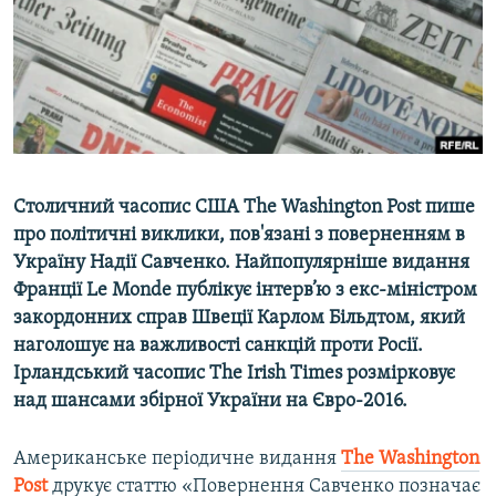
ВІДЕОУРОКИ «ELIFBE»
Русский
СВІДЧЕННЯ ОКУПАЦІЇ
Qırımtatar
УКРАЇНСЬКА ПРОБЛЕМА КРИМУ
ДОЛУЧАЙСЯ!
ІНФОГРАФІКА
C
толичний часопис США The Washington Post пише
про політичні виклики, пов'язані з поверненням в
Усі сайти RFE/RL
Україну Надії Савченко. Найпопулярніше видання
Франції Le Monde
публікує інтерв’ю з екс-міністром
закордонних справ Швеції Карлом Більдтом, який
наголошує на важливості санкцій проти Росії.
Ірландський часопис
The
Irish
Times
розмірковує
над шансами збірної України на Євро-2016.
Американське періодичне видання
The
Washington
Post
​друкує статтю «Повернення Савченко позначає