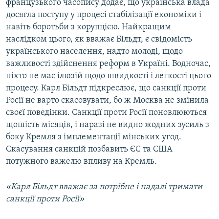
французького часопису додає, що українська влада
досягла поступу у процесі стабілізації економіки і
навіть боротьби з корупцією. Найкращим
наслідком цього, як вважає Більдт, є свідомість
українського населення, надто молоді, щодо
важливості здійснення реформ в Україні. Водночас,
ніхто не має ілюзій щодо швидкості і легкості цього
процесу. Карл Більдт підкреслює, що санкції проти
Росії не варто скасовувати, бо ж Москва не змінила
своєї поведінки. Санкції проти Росії поновлюються
щошість місяців, і наразі не видно жодних зусиль з
боку Кремля з імплементації мінських угод.
Скасування санкцій позбавить ЄС та США
потужного важелю впливу на Кремль.
«Карл Більдт вважає за потрібне і надалі тримати
санкції проти Росії»