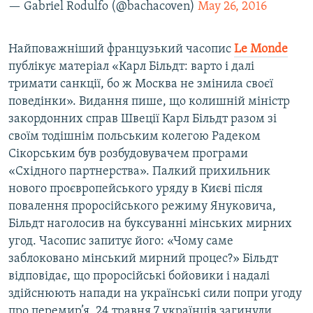
— Gabriel Rodulfo (@bachacoven)
May 26, 2016
Найповажніший французький часопис
Le
Monde
публікує матеріал «Карл Більдт: варто і далі
тримати санкції, бо ж Москва не змінила своєї
поведінки». Видання пише, що колишній міністр
закордонних справ Швеції Карл Більдт разом зі
своїм тодішнім польським колегою Радеком
Сікорським був розбудовувачем програми
«Східного партнерства». Палкий прихильник
нового проєвропейського уряду в Києві після
повалення проросійського режиму Януковича,
Більдт наголосив на буксуванні мінських мирних
угод. Часопис запитує його: «Чому саме
заблоковано мінський мирний процес?» Більдт
відповідає, що проросійські бойовики і надалі
здійснюють напади на українські сили попри угоду
про перемир’я. 24 травня 7 українців загинули