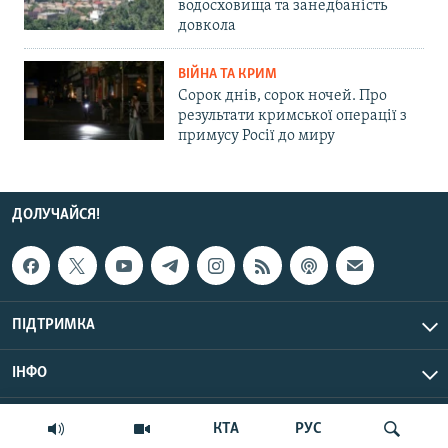
водосховища та занедбаність
довкола
ВІЙНА ТА КРИМ
Сорок днів, сорок ночей. Про
результати кримської операції з
примусу Росії до миру
ДОЛУЧАЙСЯ!
ПІДТРИМКА
ІНФО
© Крим.Реалії, 2026 | Усі права застережено.
КТА
РУС