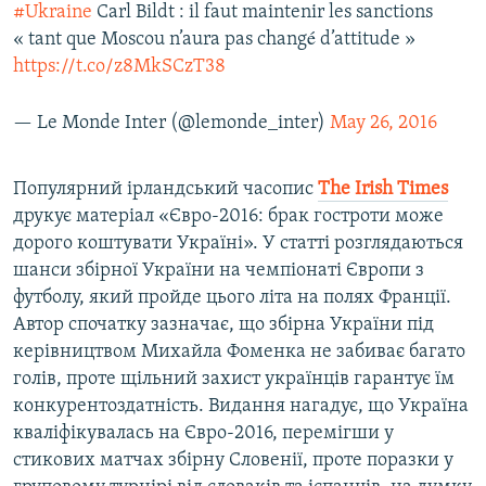
#Ukraine
Carl Bildt : il faut maintenir les sanctions
« tant que Moscou n’aura pas changé d’attitude »
https://t.co/z8MkSCzT38
— Le Monde Inter (@lemonde_inter)
May 26, 2016
Популярний ірландський часопис
The
Irish
Times
друкує матеріал «Євро-2016: брак гостроти може
дорого коштувати Україні». У статті розглядаються
шанси збірної України на чемпіонаті Європи з
футболу, який пройде цього літа на полях Франції.
Автор спочатку зазначає, що збірна України під
керівництвом Михайла Фоменка не забиває багато
голів, проте щільний захист українців гарантує їм
конкурентоздатність. Видання нагадує, що Україна
кваліфікувалась на Євро-2016, перемігши у
стикових матчах збірну Словенії, проте поразки у