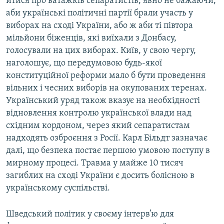
йтися про ватажків сепаратистів, явно не бажаючи,
аби українські політичні партії брали участь у
виборах на сході України, або ж аби ті півтора
мільйони біженців, які виїхали з Донбасу,
голосували на цих виборах. Київ, у свою чергу,
наголошує, що передумовою будь-якої
конституційної реформи мало б бути проведення
вільних і чесних виборів на окупованих теренах.
Український уряд також вказує на необхідності
відновлення контролю української влади над
східним кордоном, через який сепаратистам
надходять озброєння з Росії. Карл Більдт зазначає
далі, що безпека постає першою умовою поступу в
мирному процесі. Травма у майже 10 тисяч
загиблих на сході України є досить болісною в
українському суспільстві.
Шведський політик у своєму інтерв’ю для