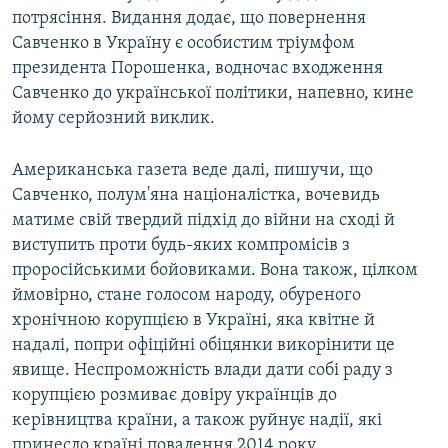
потрясіння. Видання додає, що повернення
Савченко в Україну є особистим тріумфом
президента Порошенка, водночас входження
Савченко до української політики, напевно, кине
йому серйозний виклик.
Американська газета веде далі, пишучи, що
Савченко, полум'яна націоналістка, вочевидь
матиме свій твердий підхід до війни на сході й
виступить проти будь-яких компромісів з
проросійськими бойовиками. Вона також, цілком
ймовірно, стане голосом народу, обуреного
хронічною корупцією в Україні, яка квітне й
надалі, попри офіційні обіцянки викорінити це
явище. Неспроможність влади дати собі раду з
корупцією розмиває довіру українців до
керівництва країни, а також руйнує надії, які
принесло країні повалення 2014 року