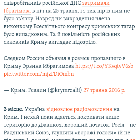
співробітників російської ДПС
затримали
Ібрагімова
в ніч на 25 травня, і з тих пір із ним не
було зв'язку. Навряд чи викрадення члена
виконкому Всесвітнього конгресу кримських татар
було випадковим. Та й повільність російських
силовиків Криму виглядає підозріло.
Следком России объявил в розыск пропавшего в
Крыму Эрвина Ибрагимова
https://t.co/YKvqtyV6sb
pic.twitter.com/mjzFDiOmbn
— Крым. Реалии (@krymrealii)
27 травня 2016 р.
3 місце.
Україна
відновлює радіомовлення
на
Крим. І нехай поки вдається покривати лише
територію до Джанкоя, хороший початок. Росія – не
Радянський Союз, глушити «ворожі голоси» їй не