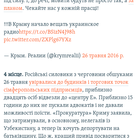
під силу. І, до речі, мовити будуть не просто так, а
за
планом
. Чекайте нас у кожній прасці!
!!!В Крыму начало вещать украинское
радио
https://t.co/BSizN4J98h
pic.twitter.com/ZXPlg67YXz
— Крым. Реалии (@krymrealii)
26 травня 2016 р.
​4 місце.
Російські силовики з черговими обшуками
26 травня
увірвалися до будинків і торгових точок
сімферопольських підприємців
, приблизно
двадцять осіб відвезли до «центру Е». Приблизно 15
години до них не пускали адвокатів і не давали
можливості поїсти. «Прокуратура» Криму заявила,
що затримували, в основному, нелегалів із
Узбекистану, а тепер їх хочуть депортувати на
батьківщину. Що ж, кращий привід посваритися з