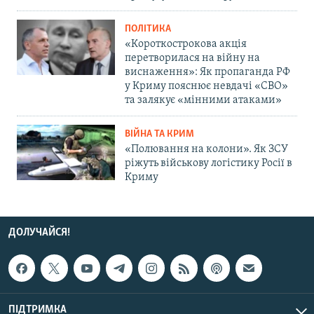
ПОЛІТИКА
«Короткострокова акція
перетворилася на війну на
виснаження»: Як пропаганда РФ
у Криму пояснює невдачі «СВО»
та залякує «мінними атаками»
ВІЙНА ТА КРИМ
«Полювання на колони». Як ЗСУ
ріжуть військову логістику Росії в
Криму
ДОЛУЧАЙСЯ!
ПІДТРИМКА