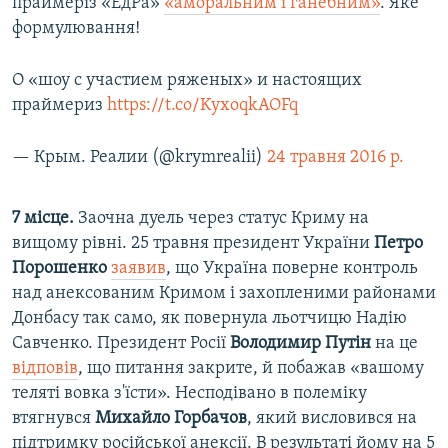
праймеріз «ЕдРа»
«аморальним і ганебним»
. Яке
формулювання!
О «шоу с участием ряженых» и настоящих
праймериз
https://t.co/KyxoqkAOFq
— Крым. Реалии (@krymrealii)
24 травня 2016 р.
7 місце.
Заочна дуель через статус Криму на
вищому рівні. 25 травня президент України
Петро
Порошенко
заявив
, що Україна поверне контроль
над анексованим Кримом і захопленими районами
Донбасу так само, як повернула льотчицю Надію
Савченко. Президент Росії
Володимир Путін
на це
відповів
, що питання закрите, й побажав «вашому
теляті вовка з'їсти». Несподівано в полеміку
втягнувся
Михайло Горбачов
, який висловився на
підтримку російської анексії. В результаті йому на 5