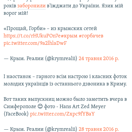
років
заборонили
в'їжджати до України. Язик мій
ворог мій!
«Прощай, Горби» – из крымских сетей
https://t.co/rHUkuPOn7e
#крым
#горбачев
pic.twitter.com/9a2lhlaDwF
— Крым. Реалии (@krymrealii)
24 травня 2016 р.
І наостанок – гарного всім настрою і класних фоток
молодих українців із останнього дзвоника в Криму.
Вот таких выпускниц можно было заметить вчера в
Симферополе 😊 фото - Hans Art Zed Meyer
(FaceBook)
pic.twitter.com/Zxpc9fYBaY
— Крым. Реалии (@krymrealii)
28 травня 2016 р.