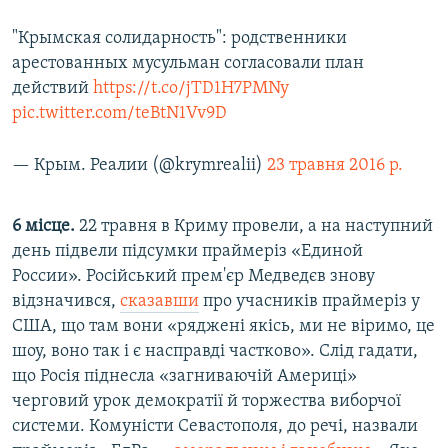
"Крымская солидарность": родственники
арестованных мусульман согласовали план
действий
https://t.co/jTD1H7PMNy
pic.twitter.com/teBtN1Vv9D
— Крым. Реалии (@krymrealii)
23 травня 2016 р.
6 місце.
22 травня в Криму провели, а на наступний
день підвели підсумки праймеріз «Единой
России». Російський прем'єр Медведєв знову
відзначився,
сказавши
про учасників праймеріз у
США, що там вони «ряджені якісь, ми не віримо, це
шоу, воно так і є насправді частково». Слід гадати,
що Росія піднесла «загниваючій Америці»
черговий урок демократії й торжества виборчої
системи. Комуністи Севастополя, до речі, назвали