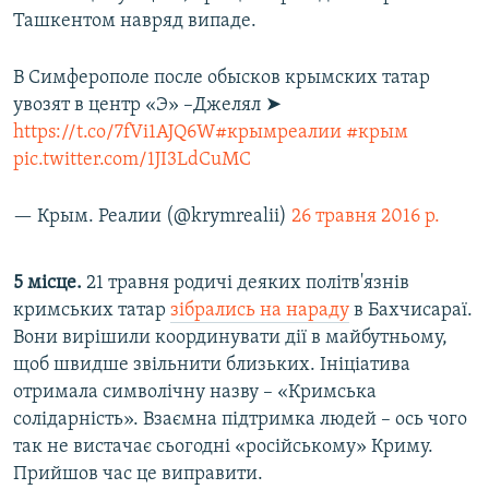
Ташкентом навряд випаде.
В Симферополе после обысков крымских татар
увозят в центр «Э» –Джелял ➤
https://t.co/7fVi1AJQ6W
#крымреалии
#крым
pic.twitter.com/1JI3LdCuMC
— Крым. Реалии (@krymrealii)
26 травня 2016 р.
5 місце.
21 травня родичі деяких політв'язнів
кримських татар
зібрались на нараду
в Бахчисараї.
Вони вирішили координувати дії в майбутньому,
щоб швидше звільнити близьких. Ініціатива
отримала символічну назву – «Кримська
солідарність». Взаємна підтримка людей – ось чого
так не вистачає сьогодні «російському» Криму.
Прийшов час це виправити.