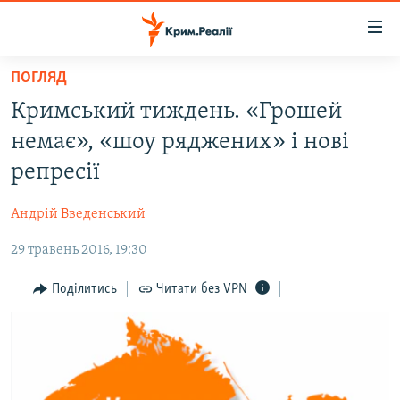
Доступність
посилання
Перейти
ПОГЛЯД
до
НОВИНИ
Кримський тиждень. «Грошей
основного
ВОДА.КРИМ
матеріалу
немає», «шоу ряджених» і нові
ВІДЕО ТА ФОТО
Перейти
репресії
до
ПОЛІТИКА
основної
Андрій Введенський
БЛОГИ
навігації
Перейти
29 травень 2016, 19:30
ПОГЛЯД
до
ІНТЕРВ'Ю
Поділитись
Читати без VPN
пошуку
ВСЕ ЗА ДЕНЬ
СПЕЦПРОЕКТИ
ЯК ОБІЙТИ БЛОКУВАННЯ
ДЕПОРТАЦІЯ