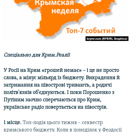
ВІДЕОУРОКИ «ELIFBE»
Русский
СВІДЧЕННЯ ОКУПАЦІЇ
Qırımtatar
УКРАЇНСЬКА ПРОБЛЕМА КРИМУ
ДОЛУЧАЙСЯ!
ІНФОГРАФІКА
Спеціально для Крим.Реалії
Усі сайти RFE/RL
У Росії на Крим «грошей немає» – і це не просто
слова, а мінус мільярд із бюджету. Викрадення й
затримання на півострові тривають, а родичі
політв'язнів об'єднуються. І поки Порошенко з
Путіним заочно сперечаються про Крим,
українське радіо повертається на півострів.
1 місце.
Топ-подія цього тижня – секвестр
кримського бюджету. Коли в понеділок у Феодосії