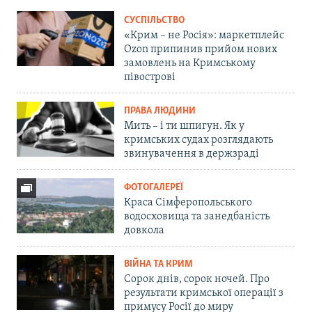
СУСПІЛЬСТВО
«Крим – не Росія»: маркетплейс
Ozon припинив прийом нових
замовлень на Кримському
півострові
ПРАВА ЛЮДИНИ
Мить – і ти шпигун. Як у
кримських судах розглядають
звинувачення в держзраді
ФОТОГАЛЕРЕЇ
Краса Сімферопольського
водосховища та занедбаність
довкола
ВІЙНА ТА КРИМ
Сорок днів, сорок ночей. Про
результати кримської операції з
примусу Росії до миру