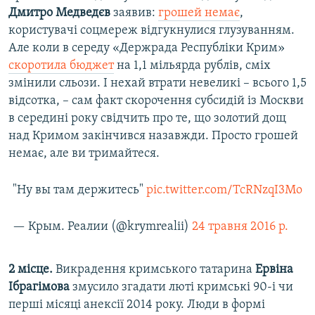
Дмитро Медведєв
заявив:
грошей немає
,
користувачі соцмереж відгукнулися глузуванням.
Але коли в середу «Держрада Республіки Крим»
скоротила бюджет
на 1,1 мільярда рублів, сміх
змінили сльози. І нехай втрати невеликі – всього 1,5
відсотка, – сам факт скорочення субсидій із Москви
в середині року свідчить про те, що золотий дощ
над Кримом закінчився назавжди. Просто грошей
немає, але ви тримайтеся.
"Ну вы там держитесь"
pic.twitter.com/TcRNzqI3Mo
— Крым. Реалии (@krymrealii)
24 травня 2016 р.
2 місце.
Викрадення кримського татарина
Ервіна
Ібрагімова
змусило згадати люті кримські 90-і чи
перші місяці анексії 2014 року. Люди в формі