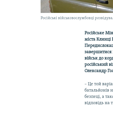
Російські військовослужбовці розвідув
Російське Мін
міста Клинці 
Передислокац
завершитися 
військ до кор
російський в
Олександр Го
– Це той варі
батальйонів н
безпеці, а та
відповідь на т