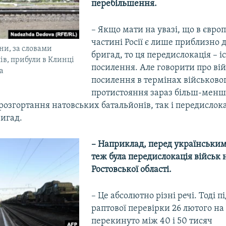
перебільшення.
– Якщо мати на увазі, що в євро
частині Росії є лише приблизно 
ни, за словами
бригад, то ця передислокація – і
ів, прибули в Клинці
посилення. Але говорити про ві
а
посилення в термінах військово
протистояння зараз більш-менш 
 розгортання натовських батальйонів, так і передислока
ригад.
– Наприклад, перед українськи
теж була передислокація військ 
Ростовської області.
– Це абсолютно різні речі. Тоді п
раптової перевірки 26 лютого на
перекинуто між 40 і 50 тисяч