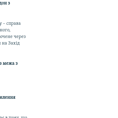
дон з
у – справа
ного,
лючене через
 на Захід
з межа з
силення
ає в тому, що