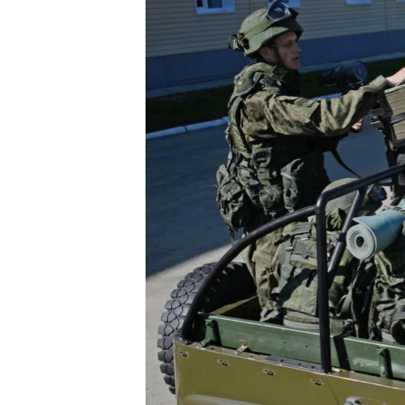
ВІДЕОУРОКИ «ELIFBE»
СВІДЧЕННЯ ОКУПАЦІЇ
УКРАЇНСЬКА ПРОБЛЕМА КРИМУ
ІНФОГРАФІКА