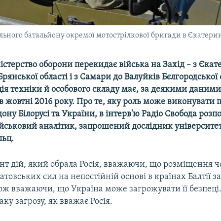
ального батальйону окремої мотострілкової бригади в Єкатери
істерство оборони перекидає війська на Захід – з Єкат
Брянської області і з Самари до Валуйків Бєлгородської 
ія техніки й особового складу має, за деякими даними
в жовтні 2016 року. Про те, яку роль може виконувати
дону Білорусі та України, в інтерв'ю Радіо Свобода розпо
ійськовий аналітик, запрошений дослідник університет
льц.
ант дій, який обрала Росія, вважаючи, що розміщення 
атовських сил на непостійній основі в країнах Балтії за
кож вважаючи, що Україна може загрожувати її безпеці.
аку загрозу, як вважає Росія.