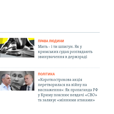
ПРАВА ЛЮДИНИ
Мить – і ти шпигун. Як у
кримських судах розглядають
звинувачення в держзраді
ПОЛІТИКА
«Короткострокова акція
перетворилася на війну на
виснаження»: Як пропаганда РФ
у Криму пояснює невдачі «СВО»
та залякує «мінними атаками»