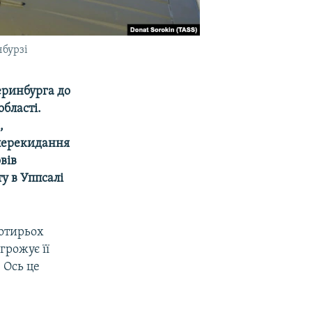
нбурзі
еринбурга до
області.
,
 перекидання
вів
у в Уппсалі
чотирьох
грожує її
 Ось це