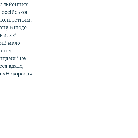
атальйонних
 російської
м конкретним.
лану В щодо
ни, які
оні мало
дання
нцями і не
ося вдало,
 «Новоросії».