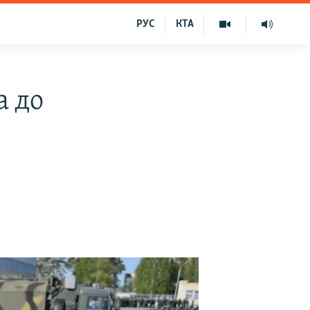
РУС
КТА
а до