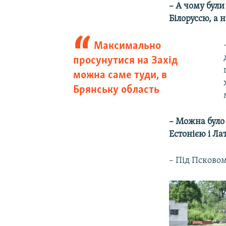
– А чому були
Білоруссю, а н
Максимально
просунутися на Захід
можна саме туди, в
Брянську область
– Можна було 
Естонією і Ла
– Під Псковом