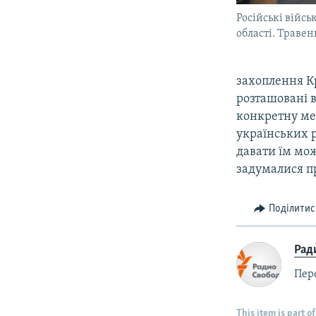
Російські війсь
області. Травен
захоплення Кр
розташовані в
конкретну мет
українських р
давати їм мож
задумалися пр
Поділитис
Рад
Пер
This item is part of