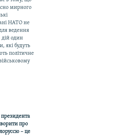
осно мирного
ські
 ані НАТО не
для ведення
 дій один
и, які будуть
ють політичне
 військовому
 президента
оворити про
лоруссю – це