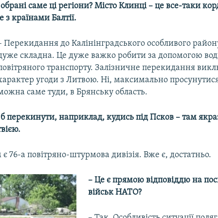
 обрані саме ці регіони? Місто Клинці – це все-таки кор
е з країнами Балтії.
– Перекидання до Калінінградського особливого район
дуже складна. Це дуже важко робити за допомогою вод
повітряного транспорту. Залізничне перекидання вик
характер угоди з Литвою. Ні, максимально просунутися
можна саме туди, в Брянську область.
б перекинути, наприклад, кудись під Псков – там якра
твією.
 є 76-а повітряно-штурмова дивізія. Вже є, достатньо.
– Це є прямою відповіддю на по
військ НАТО?
– Так. Особливість ситуації поляг