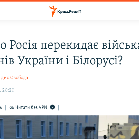
о Росія перекидає військ
ів України і Білорусі?
адио Свобода
, 20:20
ь
Читати без VPN