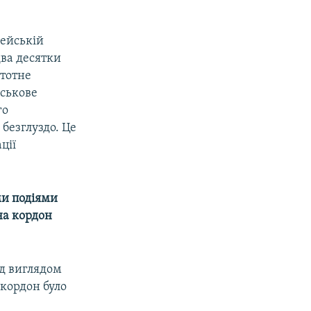
пейській
два десятки
стотне
йськове
го
безглуздо. Це
ції
ми подіями
на кордон
ід виглядом
 кордон було