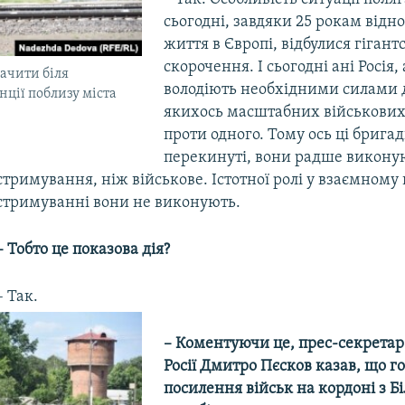
сьогодні, завдяки 25 рокам відн
життя в Європі, відбулися гігант
скорочення. І сьогодні ані Росія,
ачити біля
володіють необхідними силами 
нції поблизу міста
якихось масштабних військових
проти одного. Тому ось ці бригад
перекинуті, вони радше викону
стримування, ніж військове. Істотної ролі у взаємному
стримуванні вони не виконують.
– Тобто це показова дія?
– Так.
– Коментуючи це, прес-секретар
Росії Дмитро Пєсков казав, що г
посилення військ на кордоні з Бі