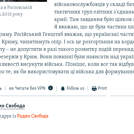
військовослужбовців у складі б
ка в Ростовській
тактичних груп елітних з'єднань
ь 2015 року
армії. Там завдання було цілко
Я вважаю, що це була частина п
иму. Російський Генштаб вважав, що українські части
 Криму, чинитимуть опір. І ось це розгортання на корд
у – не допустити в разі такого розвитку подій переки
езервів у Крим. Вони повинні були нависати над украї
ливості висунути війська. Пізніше, коли все так відбул
о те, як би використовувати ці війська для формування
ь
Читати без VPN
Follow us
Print
ио Свобода
едрук із
Радио Свобода