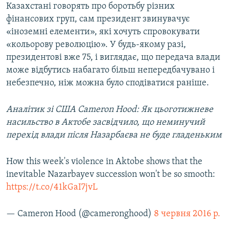
Казахстані говорять про боротьбу різних
фінансових груп, сам президент звинувачує
«іноземні елементи», які хочуть спровокувати
«кольорову революцію». У будь-якому разі,
президентові вже 75, і виглядає, що передача влади
може відбутись набагато більш непередбачувано і
небезпечно, ніж можна було сподіватися раніше.
Аналітик зі США Cameron Hood: Як цьоготижневе
насильство в Актобе засвідчило, що неминучий
перехід влади після Назарбаєва не буде гладеньким
How this week's violence in Aktobe shows that the
inevitable Nazarbayev succession won't be so smooth:
https://t.co/41kGaI7jvL
— Cameron Hood (@cameronghood)
8 червня 2016 р.