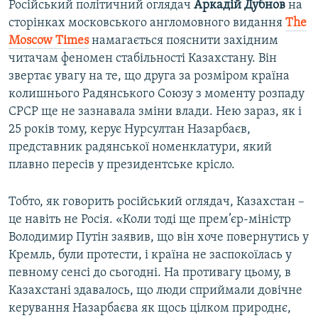
Російський політичний оглядач
Аркадій Дубнов
на
сторінках московського англомовного видання
The
Moscow Times
намагається пояснити західним
читачам феномен стабільності Казахстану. Він
звертає увагу на те, що друга за розміром країна
колишнього Радянського Союзу з моменту розпаду
СРСР ще не зазнавала зміни влади. Нею зараз, як і
25 років тому, керує Нурсултан Назарбаєв,
представник радянської номенклатури, який
плавно пересів у президентське крісло.
Тобто, як говорить російський оглядач, Казахстан –
це навіть не Росія. «Коли тоді ще прем’єр-міністр
Володимир Путін заявив, що він хоче повернутись у
Кремль, були протести, і країна не заспокоїлась у
певному сенсі до сьогодні. На противагу цьому, в
Казахстані здавалось, що люди сприймали довічне
керування Назарбаєва як щось цілком природнє,