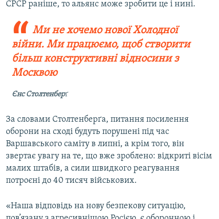
СРСР раніше, то альянс може зробити це і нині.
Ми не хочемо нової Холодної
війни.
​
Ми працюємо, щоб створити
більш конструктивні відносини з
Москвою
Єнс Столтенбер
ґ
За словами Столтенберґа, питання посилення
оборони на сході будуть порушені під час
Варшавського саміту в липні, а крім того, він
звертає увагу на те, що вже зроблено: відкриті вісім
малих штабів, а сили швидкого реагування
потроєні до 40 тисяч військових.
«Наша відповідь на нову безпекову ситуацію,
пов’язану з агресивнішою Росією, є оборонною і