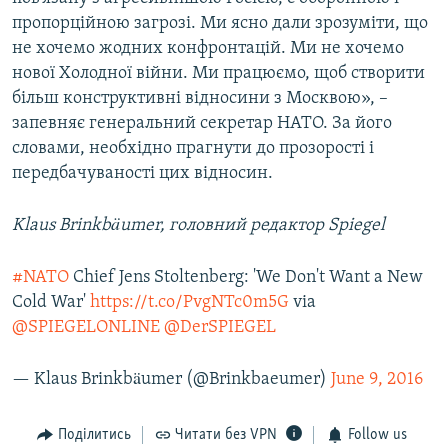
пропорційною загрозі. Ми ясно дали зрозуміти, що
не хочемо жодних конфронтацій. Ми не хочемо
нової Холодної війни. Ми працюємо, щоб створити
більш конструктивні відносини з Москвою», –
запевняє генеральний секретар НАТО. За його
словами, необхідно прагнути до прозорості і
передбачуваності цих відносин.
Klaus Brinkbäumer, головний редактор
Spiegel
#NATO
Chief Jens Stoltenberg: 'We Don't Want a New
Cold War'
https://t.co/PvgNTc0m5G
via
@SPIEGELONLINE
@DerSPIEGEL
— Klaus Brinkbäumer (@Brinkbaeumer)
June 9, 2016
Поділитись
Читати без VPN
Follow us