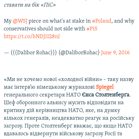
ставати на бік «ПіС»
My
@WSJ
piece on what's at stake in
#Poland
, and why
conservatives should not side with
#PiS
https://t.co/bNDJ1I28nI
— (((Dalibor Rohac))) (@DaliborRohac)
June 9, 2016
«Ми не хочемо нової «холодної війни» – таку назву
має інтерв’ю німецькому журналові
Spiegel
генерального секретаря НАТО
Єнса Столтенберґа
.
Шеф оборонного альянсу мусить відповідати на
критику дій керівництва НАТО, яке, на думку
кількох генералів, неадекватно реагує на російську
загрозу. Проте Столтенберґ вважає, що якщо НАТО
вдавалось відвернути військову загрозу Росії та