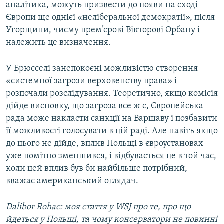
аналітика, можуть призвести до появи на сході
Європи ще однієї «неліберальної демократії», після
Угорщини, чиєму прем’єрові Вікторові Орбану і
належить це визначення.
У Брюсселі занепокоєні можливістю створення
«системної загрози верховенству права» і
розпочали розслідування. Теоретично, якщо комісія
дійде висновку, що загроза все ж є, Європейська
рада може накласти санкції на Варшаву і позбавити
її можливості голосувати в цій раді. Але навіть якщо
до цього не дійде, вплив Польщі в євроустановах
уже помітно зменшився, і відбувається це в той час,
коли цей вплив був би найбільше потрібний,
вважає американський оглядач.
Dalibor Rohac: моя стаття у WSJ про те, про що
йдеться у Польщі, та чому консерватори не повинні