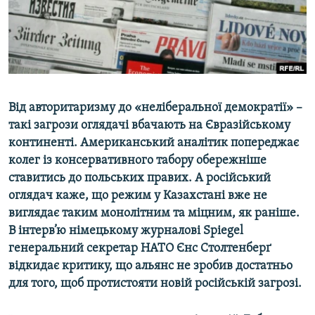
ВІДЕОУРОКИ «ELIFBE»
Русский
СВІДЧЕННЯ ОКУПАЦІЇ
Qırımtatar
УКРАЇНСЬКА ПРОБЛЕМА КРИМУ
ДОЛУЧАЙСЯ!
ІНФОГРАФІКА
Від авторитаризму до «неліберальної демократії» –
такі загрози оглядачі вбачають на Євразійському
континенті. Американський аналітик попереджає
Усі сайти RFE/RL
колег із консервативного табору обережніше
ставитись до польських правих. А російський
оглядач каже, що режим у Казахстані вже не
виглядає таким монолітним та міцним, як раніше.
В інтерв’ю німецькому журналові
Spiegel
генеральний секретар НАТО Єнс Столтенберґ
відкидає критику, що альянс не зробив достатньо
для того, щоб протистояти новій російській загрозі.