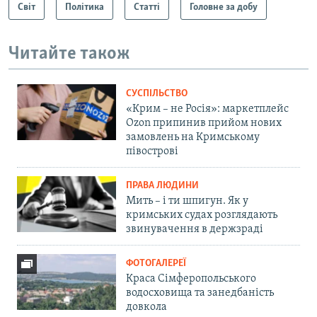
Світ
Політика
Статті
Головне за добу
Читайте також
СУСПІЛЬСТВО
«Крим – не Росія»: маркетплейс
Ozon припинив прийом нових
замовлень на Кримському
півострові
ПРАВА ЛЮДИНИ
Мить – і ти шпигун. Як у
кримських судах розглядають
звинувачення в держзраді
ФОТОГАЛЕРЕЇ
Краса Сімферопольського
водосховища та занедбаність
довкола