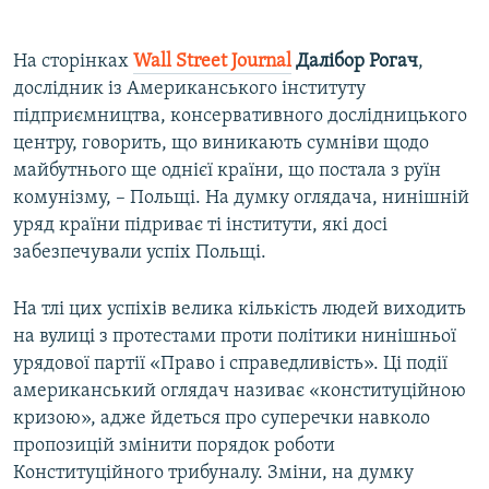
На сторінках
Wall
Street
Journal
Далібор Рогач
,
дослідник із Американського інституту
підприємництва, консервативного дослідницького
центру, говорить, що виникають сумніви щодо
майбутнього ще однієї країни, що постала з руїн
комунізму, – Польщі. На думку оглядача, нинішній
уряд країни підриває ті інститути, які досі
забезпечували успіх Польщі.
На тлі цих успіхів велика кількість людей виходить
на вулиці з протестами проти політики нинішньої
урядової партії «Право і справедливість». Ці події
американський оглядач називає «конституційною
кризою», адже йдеться про суперечки навколо
пропозицій змінити порядок роботи
Конституційного трибуналу. Зміни, на думку