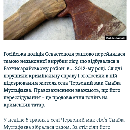
ВІДЕОУРОКИ «ELIFBE»
Русский
СВІДЧЕННЯ ОКУПАЦІЇ
Qırımtatar
УКРАЇНСЬКА ПРОБЛЕМА КРИМУ
ДОЛУЧАЙСЯ!
ІНФОГРАФІКА
Російська поліція Севастополя раптово перейнялася
темою незаконної вирубки лісу, що відбувалася в
Усі сайти RFE/RL
Бахчисарайському районі в... 2012-му році. Слідчі
порушили кримінальну справу і оголосили в ній
підозрюваним жителя села Червоний мак Смаїла
Мустафаєва. Правозахисники вважають, що його
переслідування – це продовження гонінь на
кримських татар.
У неділю 5 травня в селі Червоний мак сім'я Смаїла
Мустафаєва зібралася разом. За стіл сіли його