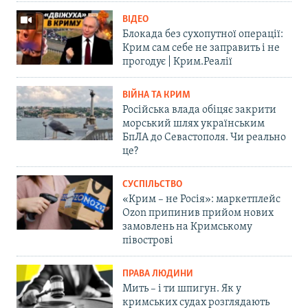
ВІДЕО
Блокада без сухопутної операції:
Крим сам себе не заправить і не
прогодує | Крим.Реалії
ВІЙНА ТА КРИМ
Російська влада обіцяє закрити
морський шлях українським
БпЛА до Севастополя. Чи реально
це?
СУСПІЛЬСТВО
«Крим – не Росія»: маркетплейс
Ozon припинив прийом нових
замовлень на Кримському
півострові
ПРАВА ЛЮДИНИ
Мить – і ти шпигун. Як у
кримських судах розглядають