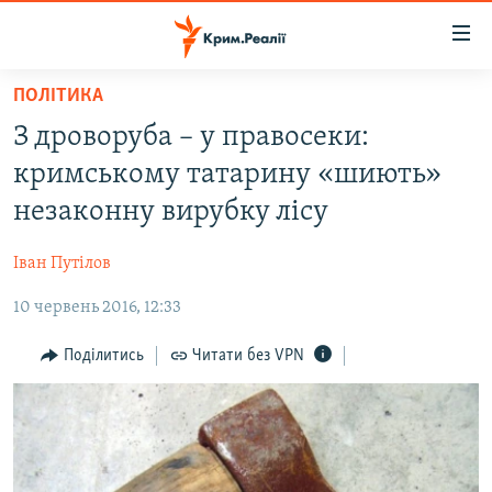
Доступність
посилання
Перейти
ПОЛІТИКА
до
НОВИНИ
З дроворуба – у правосеки:
основного
ВОДА.КРИМ
матеріалу
кримському татарину «шиють»
ВІДЕО ТА ФОТО
Перейти
незаконну вирубку лісу
до
ПОЛІТИКА
основної
Іван Путілов
БЛОГИ
навігації
Перейти
10 червень 2016, 12:33
ПОГЛЯД
до
ІНТЕРВ'Ю
Поділитись
Читати без VPN
пошуку
ВСЕ ЗА ДЕНЬ
СПЕЦПРОЕКТИ
ЯК ОБІЙТИ БЛОКУВАННЯ
ДЕПОРТАЦІЯ