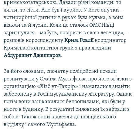
кримськотатарською. Давали різні команди: то
лягти, то сісти. Але був і курйоз. У його онучки –
чотирирічної дитини в руках була кулька, а вона
візьми та й лусни. Коли це сталося ОМОНівці
здригнулися – мабуть, повірили в свою легенду», –
розповів кореспонденту
Крим.Реалії
координатор
Кримської контактної групи з прав людини
Абдурешит Джеппаров
.
За його словами, спочатку поліцейські почали
розпитувати у Смаїла Мустафаєва про його зв'язки з
організацією «Хізб ут-Тахрір» і намагалися знайти
заборонену в Росії мусульманську літературу. Однак
потім вони зацікавилися бензопилами, які були у
нього в будинку. В результаті силовики їх забрали з
собою. Також вони відвезли до поліцейського
відділку і самого Мустафаєва.