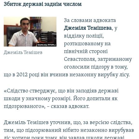
Збиток державі заднім числом
За словами адвоката
Джеміля Темішева
, у
відділку поліції,
розташованому на
північній стороні
Джеміль Темішев
Севастополя, затриманому
оголосили підозру в тому,
що в 2012 році він вчинив незаконну вирубку лісу.
«Слідство стверджує, що він заподіяв державі
шкоди у значному розмірі. Його допитали як
підозрюваного», – сказав адвокат.
Джеміль Темішев уточнив, що, за версією слідства,
тим, що підозрюваний нібито незаконно вирубував
ліс чотири роки тому, він завдав шкоди державі.