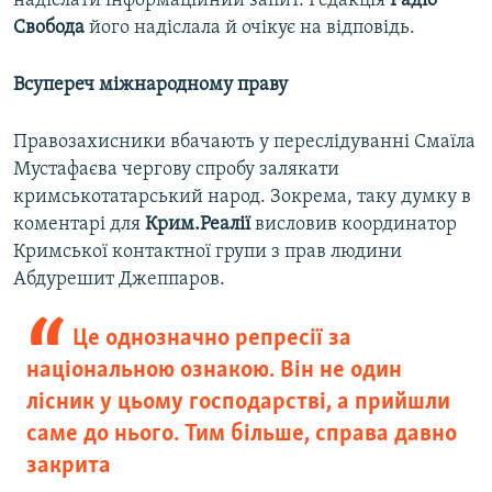
надіслати інформаційний запит. Редакція
Радіо
Свобода
його надіслала й очікує на відповідь.
Всупереч міжнародному праву
Правозахисники вбачають у переслідуванні Смаїла
Мустафаєва чергову спробу залякати
кримськотатарський народ. Зокрема, таку думку в
коментарі для
Крим.Реалії
висловив координатор
Кримської контактної групи з прав людини
Абдурешит Джеппаров.
Це однозначно репресії за
національною ознакою. Він не один
лісник у цьому господарстві, а прийшли
саме до нього. Тим більше, справа давно
закрита