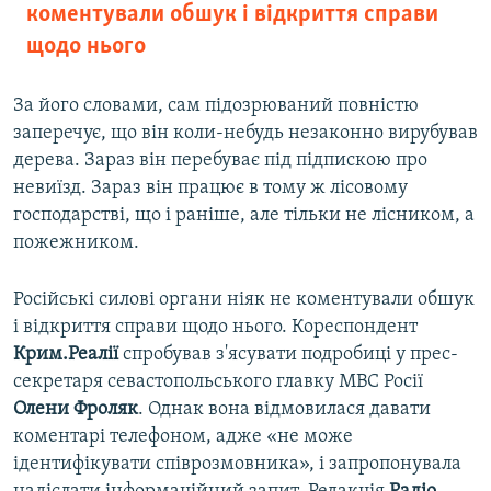
коментували обшук і відкриття справи
щодо нього
За його словами, сам підозрюваний повністю
заперечує, що він коли-небудь незаконно вирубував
дерева. Зараз він перебуває під підпискою про
невиїзд. Зараз він працює в тому ж лісовому
господарстві, що і раніше, але тільки не лісником, а
пожежником.
Російські силові органи ніяк не коментували обшук
і відкриття справи щодо нього. Кореспондент
Крим.Реалії
спробував з'ясувати подробиці у прес-
секретаря севастопольського главку МВС Росії
Олени Фроляк
. Однак вона відмовилася давати
коментарі телефоном, адже «не може
ідентифікувати співрозмовника», і запропонувала