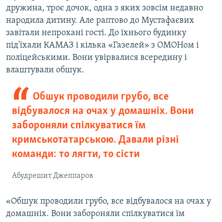
дружина, троє дочок, одна з яких зовсім недавно
народила дитину. Але раптово до Мустафаєвих
завітали непрохані гості. До їхнього будинку
під'їхали КАМАЗ і кілька «Газелей» з ОМОНом і
поліцейськими. Вони увірвалися всередину і
влаштували обшук.
Обшук проводили грубо, все
відбувалося на очах у домашніх. Вони
забороняли спілкуватися їм
кримськотатарською. Давали різні
команди: то лягти, то сісти
Абудрешит Джеппаров
«Обшук проводили грубо, все відбувалося на очах у
домашніх. Вони забороняли спілкуватися їм