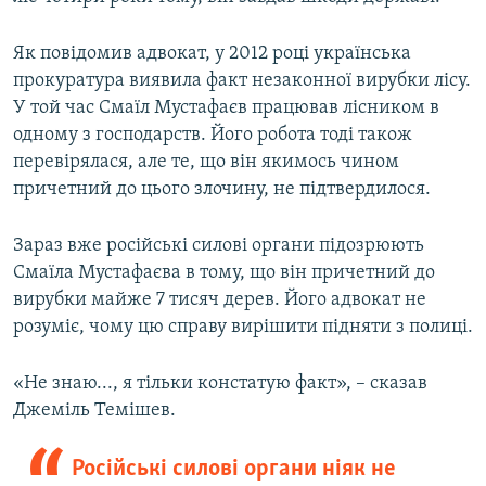
Як повідомив адвокат, у 2012 році українська
прокуратура виявила факт незаконної вирубки лісу.
У той час Смаїл Мустафаєв працював лісником в
одному з господарств. Його робота тоді також
перевірялася, але те, що він якимось чином
причетний до цього злочину, не підтвердилося.
Зараз вже російські силові органи підозрюють
Смаїла Мустафаєва в тому, що він причетний до
вирубки майже 7 тисяч дерев. Його адвокат не
розуміє, чому цю справу вирішити підняти з полиці.
«Не знаю..., я тільки констатую факт», – сказав
Джеміль Темішев.
Російські силові органи ніяк не