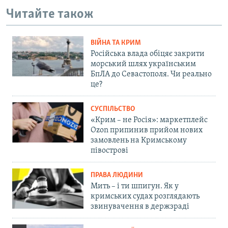
Читайте також
ВІЙНА ТА КРИМ
Російська влада обіцяє закрити
морський шлях українським
БпЛА до Севастополя. Чи реально
це?
СУСПІЛЬСТВО
«Крим – не Росія»: маркетплейс
Ozon припинив прийом нових
замовлень на Кримському
півострові
ПРАВА ЛЮДИНИ
Мить – і ти шпигун. Як у
кримських судах розглядають
звинувачення в держзраді