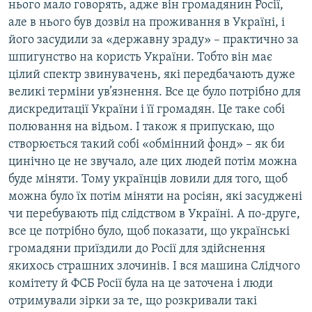
нього мало говорять, адже він громадянин Росії,
але в нього був дозвіл на проживання в Україні, і
його засудили за «державну зраду» – практично за
шпигунство на користь України. Тобто він має
цілий спектр звинувачень, які передбачають дуже
великі терміни ув’язнення. Все це було потрібно для
дискредитації України і її громадян. Це таке собі
полювання на відьом. І також я припускаю, що
створюється такий собі «обмінний фонд» – як би
цинічно це не звучало, але цих людей потім можна
буде міняти. Тому українців ловили для того, щоб
можна було їх потім міняти на росіян, які засуджені
чи перебувають під слідством в Україні. А по-друге,
все це потрібно було, щоб показати, що українські
громадяни приїздили до Росії для здійснення
якихось страшних злочинів. І вся машина Слідчого
комітету й ФСБ Росії була на це заточена і люди
отримували зірки за те, що розкривали такі