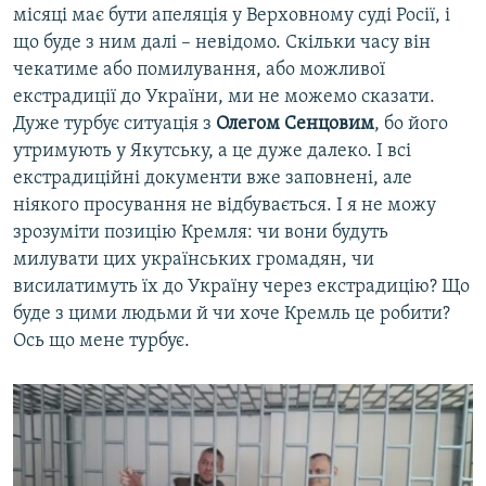
місяці має бути апеляція у Верховному суді Росії, і
що буде з ним далі – невідомо. Скільки часу він
чекатиме або помилування, або можливої
екстрадиції до України, ми не можемо сказати.
Дуже турбує ситуація з
Олегом Сенцовим
, бо його
утримують у Якутську, а це дуже далеко. І всі
екстрадиційні документи вже заповнені, але
ніякого просування не відбувається. І я не можу
зрозуміти позицію Кремля: чи вони будуть
милувати цих українських громадян, чи
висилатимуть їх до Україну через екстрадицію? Що
буде з цими людьми й чи хоче Кремль це робити?
Ось що мене турбує.