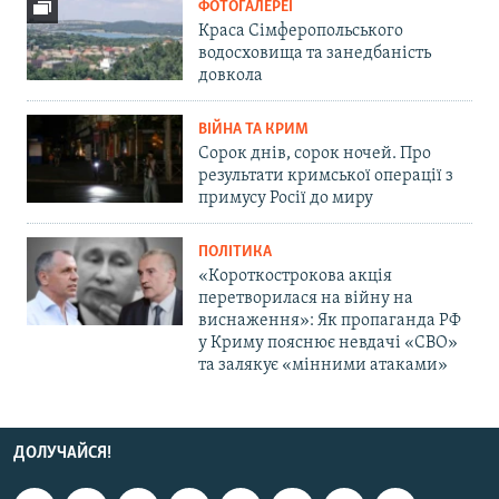
ФОТОГАЛЕРЕЇ
Краса Сімферопольського
водосховища та занедбаність
довкола
ВІЙНА ТА КРИМ
Сорок днів, сорок ночей. Про
результати кримської операції з
примусу Росії до миру
ПОЛІТИКА
«Короткострокова акція
перетворилася на війну на
виснаження»: Як пропаганда РФ
у Криму пояснює невдачі «СВО»
та залякує «мінними атаками»
ДОЛУЧАЙСЯ!