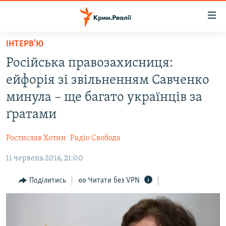
Доступність
посилання
Перейти
ІНТЕРВ'Ю
до
НОВИНИ
Російська правозахисниця:
основного
ВОДА.КРИМ
матеріалу
ейфорія зі звільненням Савченко
ВІДЕО ТА ФОТО
Перейти
минула – ще багато українців за
до
ПОЛІТИКА
ґратами
основної
БЛОГИ
навігації
Ростислав Хотин
Радіо Свобода
Перейти
ПОГЛЯД
до
11 червень 2016, 21:00
ІНТЕРВ'Ю
пошуку
ВСЕ ЗА ДЕНЬ
Поділитись
Читати без VPN
СПЕЦПРОЕКТИ
ЯК ОБІЙТИ БЛОКУВАННЯ
ДЕПОРТАЦІЯ