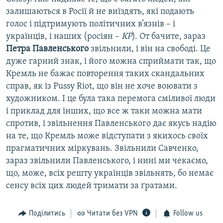
залишаються в Росії й не виїздять, які подають
голос і підтримують політичних в’язнів – і
українців, і наших (росіян –
КР
). От бачите, зараз
Петра Павленського
звільнили, і він на свободі. Це
дуже гарний знак, і його можна сприймати так, що
Кремль не бажає повторення таких скандальних
справ, як із Pussy Riot, що він не хоче воювати з
художником. І це була така перемога сміливої люди
і приклад для інших, що все ж таки можна мати
спротив, і звільнення Павленського дає якусь надію
на те, що Кремль може відступати з якихось своїх
прагматичних міркувань. Звільнили Савченко,
зараз звільнили Павленського, і нині ми чекаємо,
що, може, всіх решту українців звільнять, бо немає
сенсу всіх цих людей тримати за ґратами.
Поділитись
Читати без VPN
Follow us