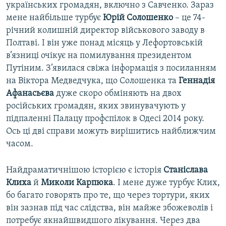
українських громадян, включно з Савченко. Зараз
мене найбільше турбує
Юрій Солошенко
– це 74-
річний колишній директор військового заводу в
Полтаві. І він уже понад місяць у Лефортовській
в’язниці очікує на помилування президентом
Путіним. З’явилася свіжа інформація з посиланням
на Віктора Медведчука, що Солошенка та
Геннадія
Афанасьєва
дуже скоро обміняють на двох
російських громадян, яких звинувачують у
підпаленні Палацу профспілок в Одесі 2014 року.
Ось ці дві справи можуть вирішитись найближчим
часом.
Найдраматичнішою історією є історія
Станіслава
Клиха
й
Миколи Карпюка
. І мене дуже турбує Клих,
бо багато говорять про те, що через тортури, яких
він зазнав під час слідства, він майже збожеволів і
потребує якнайшвидшого лікування. Через два