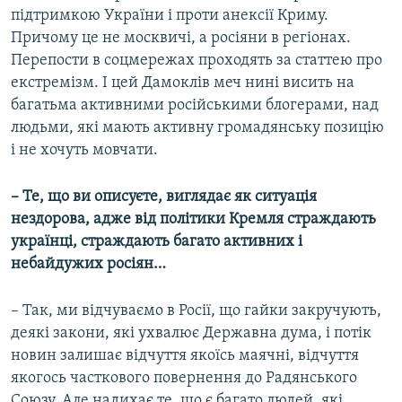
підтримкою України і проти анексії Криму.
Причому це не москвичі, а росіяни в регіонах.
Перепости в соцмережах проходять за статтею про
екстремізм. І цей Дамоклів меч нині висить на
багатьма активними російськими блогерами, над
людьми, які мають активну громадянську позицію
і не хочуть мовчати.
– Те, що ви описуєте, виглядає як ситуація
нездорова, адже від політики Кремля страждають
українці, страждають багато активних і
небайдужих росіян…
– Так, ми відчуваємо в Росії, що гайки закручують,
деякі закони, які ухвалює Державна дума, і потік
новин залишає відчуття якоїсь маячні, відчуття
якогось часткового повернення до Радянського
Союзу. Але надихає те, що є багато людей, які