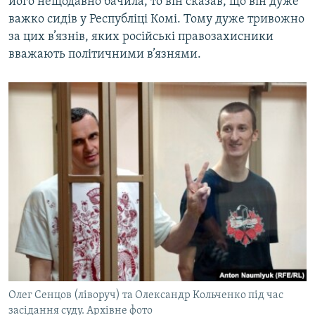
його нещодавно бачила, то він сказав, що він дуже
важко сидів у Республіці Комі. Тому дуже тривожно
за цих в’язнів, яких російські правозахисники
вважають політичними в’язнями.
Олег Сенцов (ліворуч) та Олександр Кольченко під час
засідання суду. Архівне фото