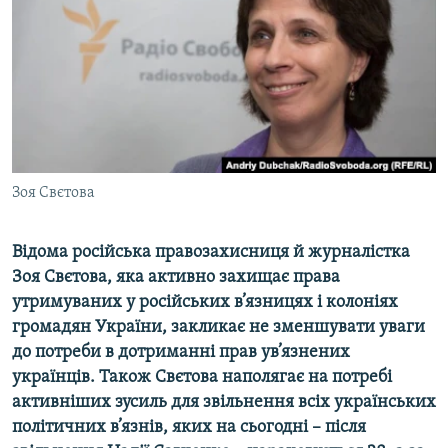
ВІДЕОУРОКИ «ELIFBE»
Русский
СВІДЧЕННЯ ОКУПАЦІЇ
Qırımtatar
УКРАЇНСЬКА ПРОБЛЕМА КРИМУ
ДОЛУЧАЙСЯ!
ІНФОГРАФІКА
Зоя Свєтова
Усі сайти RFE/RL
Відома російська правозахисниця й журналістка
Зоя Свєтова, яка активно захищає права
утримуваних у російських в’язницях і колоніях
громадян України, закликає не зменшувати уваги
до потреби в дотриманні прав ув’язнених
українців. Також Свєтова наполягає на потребі
активніших зусиль для звільнення всіх українських
політичних в’язнів, яких на сьогодні – після