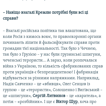
– Навіщо взагалі Кремлю потрібні були всі ці
справи?
– Взагалі російська політика так влаштована, що
коли Росія з кимось воює, то правоохоронні органи
починають ліпити й фальсифікувати справи проти
громадян тієї національності. Так було з Чечнею,
так було з Грузією – у нас були грузинські шпигуни,
чеченські терористи… А зараз, коли розпочалася
війна з Україною, то кількість сфабрикованих справ
проти українців є безпрецедентною! І фабрикація
відбувається за різними напрямками. Наприклад,
Надія Савченко – це «вбивця», Олег Сенцов із
групою – це «терористи», Солошенко і Вигівський –
це «шпигуни»,
Сергій Литвинов
– це «каратель», а
потім – «розбійник». І ще є
Віктор Шур
, хоча про