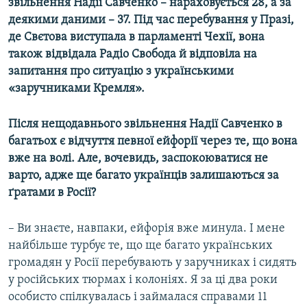
звільнення Надії Савченко – нараховується 28, а за
деякими даними – 37. Під час перебування у Празі,
де Свєтова виступала в парламенті Чехії, вона
також відвідала Радіо Свобода й відповіла на
запитання про ситуацію з українськими
«заручниками Кремля».
Після нещодавнього звільнення Надії Савченко в
багатьох є відчуття певної ейфорії через те, що вона
вже на волі. Але, вочевидь, заспокоюватися не
варто, адже ще багато українців залишаються за
ґратами в Росії?
– Ви знаєте, навпаки, ейфорія вже минула. І мене
найбільше турбує те, що ще багато українських
громадян у Росії перебувають у заручниках і сидять
у російських тюрмах і колоніях. Я за ці два роки
особисто спілкувалась і займалася справами 11