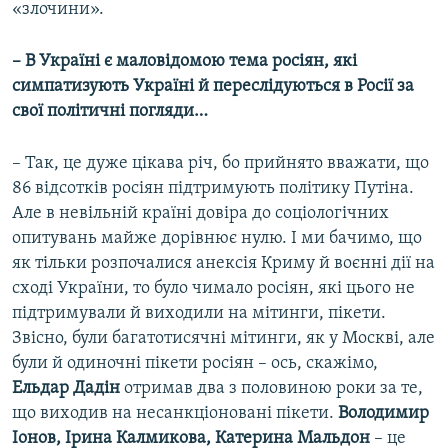
«злочини».
– В Україні є маловідомою тема росіян, які
симпатизують Україні й переслідуються в Росії за
свої політичні погляди…
– Так, це дуже цікава річ, бо прийнято вважати, що
86 відсотків росіян підтримують політику Путіна.
Але в невільній країні довіра до соціологічних
опитувань майже дорівнює нулю. І ми бачимо, що
як тільки розпочалися анексія Криму й воєнні дії на
сході України, то було чимало росіян, які цього не
підтримували й виходили на мітинги, пікети.
Звісно, були багатотисячні мітинги, як у Москві, але
були й одиночні пікети росіян – ось, скажімо,
Ельдар Дадін
отримав два з половиною роки за те,
що виходив на несанкціоновані пікети.
Володимир
Іонов, Ірина Калмикова, Катерина Мальдон
– це