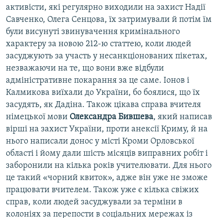
активісти, які регулярно виходили на захист Надії
Савченко, Олега Сенцова, їх затримували й потім їм
були висунуті звинувачення кримінального
характеру за новою 212-ю статтею, коли людей
засуджують за участь у несанкціонованих пікетах,
незважаючи на те, що вони вже відбули
адміністративне покарання за це саме. Іонов і
Калмикова виїхали до України, бо боялися, що їх
засудять, як Дадіна. Також цікава справа вчителя
німецької мови
Олександра Бившева
, який написав
вірші на захист України, проти анексії Криму, й на
нього написали донос у місті Кроми Орловської
області і йому дали шість місяців виправних робіт і
заборонили на кілька років учителювати. Для нього
це такий «чорний квиток», адже він уже не зможе
працювати вчителем. Також уже є кілька свіжих
справ, коли людей засуджували за терміни в
колоніях за перепости в соціальних мережах із