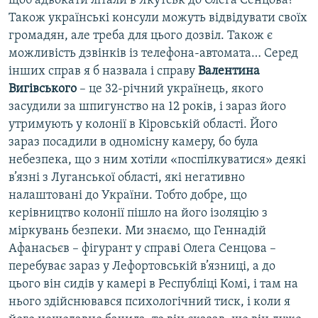
щоб адвокати літали в Якутськ до Олега Сенцова?
Також українські консули можуть відвідувати своїх
громадян, але треба для цього дозвіл. Також є
можливість дзвінків із телефона-автомата… Серед
інших справ я б назвала і справу
Валентина
Вигівського
– це 32-річний українець, якого
засудили за шпигунство на 12 років, і зараз його
утримують у колонії в Кіровській області. Його
зараз посадили в одномісну камеру, бо була
небезпека, що з ним хотіли «поспілкуватися» деякі
в’язні з Луганської області, які негативно
налаштовані до України. Тобто добре, що
керівництво колонії пішло на його ізоляцію з
міркувань безпеки. Ми знаємо, що Геннадій
Афанасьєв – фігурант у справі Олега Сенцова –
перебуває зараз у Лефортовській в’язниці, а до
цього він сидів у камері в Республіці Комі, і там на
нього здійснювався психологічний тиск, і коли я