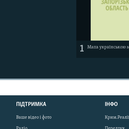
1
Мапа українською 
Русский
ПІДТРИМКА
ІНФО
Qırımtatar
Ваше відео і фото
Крим.Реалії
ДОЛУЧАЙСЯ!
Радіо
Передрук