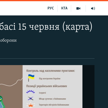
РУС
КТА
басі 15 червня (карта)
 оборони