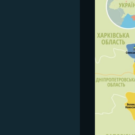
ВІДЕОУРОКИ «ELIFBE»
СВІДЧЕННЯ ОКУПАЦІЇ
УКРАЇНСЬКА ПРОБЛЕМА КРИМУ
ІНФОГРАФІКА