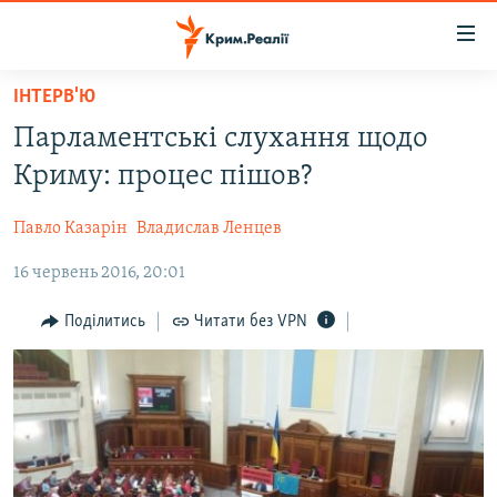
Доступність
посилання
Перейти
ІНТЕРВ'Ю
до
НОВИНИ
Парламентські слухання щодо
основного
ВОДА.КРИМ
матеріалу
Криму: процес пішов?
ВІДЕО ТА ФОТО
Перейти
до
Павло Казарін
Владислав Ленцев
ПОЛІТИКА
основної
16 червень 2016, 20:01
БЛОГИ
навігації
Перейти
ПОГЛЯД
Поділитись
Читати без VPN
до
ІНТЕРВ'Ю
пошуку
ВСЕ ЗА ДЕНЬ
СПЕЦПРОЕКТИ
ЯК ОБІЙТИ БЛОКУВАННЯ
ДЕПОРТАЦІЯ