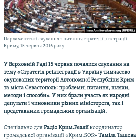
ВІДЕОУРОКИ «ELIFBE»
Русский
СВІДЧЕННЯ ОКУПАЦІЇ
Qırımtatar
УКРАЇНСЬКА ПРОБЛЕМА КРИМУ
ДОЛУЧАЙСЯ!
Парламентські слухання з питання стратегії інтеграції
ІНФОГРАФІКА
Криму, 15 червня 2016 року
У Верховній Раді 15 червня почалися слухання на
Усі сайти RFE/RL
тему «Стратегія реінтеграції в Україну тимчасово
окупованих території Автономної Республіки Крим
та міста Севастополь: проблемні питання, шляхи,
методи і способи». У них брали участь як народні
депутати і чиновники різних міністерств, так і
представники громадських організацій.
Спеціально для
Радіо Крим.Реалії
координатор
громадської організації «Крим.SOS»
Таміла Ташева