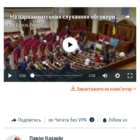
На парламентських слуханнях обговорили Крим (відео)
by
Крим.Реалії
No media source currently available
0:00
2:05
Завантажити на комп'ютер
Поділитись
Читати без VPN
Follow us
Павло Казарін