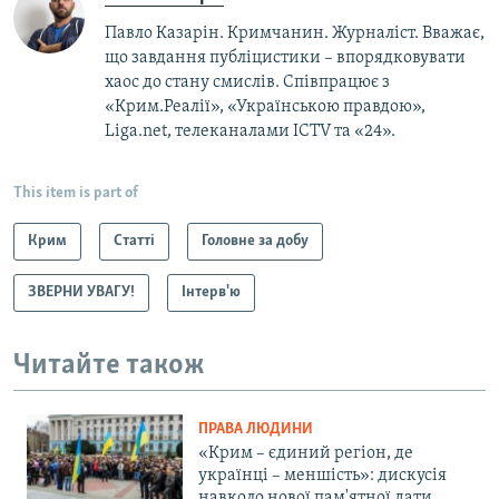
Павло Казарін. Кримчанин. Журналіст. Вважає,
що завдання публіцистики – впорядковувати
хаос до стану смислів. Співпрацює з
«Крим.Реалії», «Українською правдою»,
Liga.net, телеканалами ICTV та «24».
This item is part of
Крим
Статті
Головне за добу
ЗВЕРНИ УВАГУ!
Інтерв'ю
Читайте також
ПРАВА ЛЮДИНИ
«Крим – єдиний регіон, де
українці – меншість»: дискусія
навколо нової пам'ятної дати