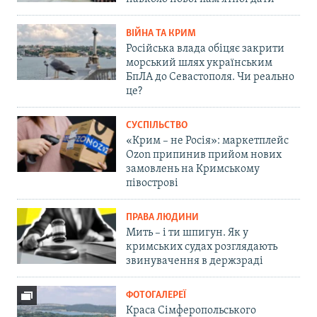
ВІЙНА ТА КРИМ
Російська влада обіцяє закрити
морський шлях українським
БпЛА до Севастополя. Чи реально
це?
СУСПІЛЬСТВО
«Крим – не Росія»: маркетплейс
Ozon припинив прийом нових
замовлень на Кримському
півострові
ПРАВА ЛЮДИНИ
Мить – і ти шпигун. Як у
кримських судах розглядають
звинувачення в держзраді
ФОТОГАЛЕРЕЇ
Краса Сімферопольського