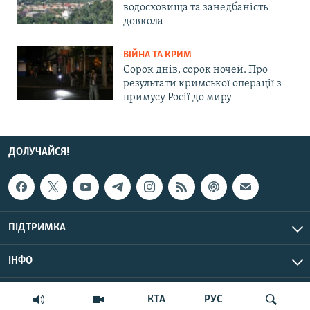
водосховища та занедбаність
довкола
ВІЙНА ТА КРИМ
Сорок днів, сорок ночей. Про
результати кримської операції з
примусу Росії до миру
ДОЛУЧАЙСЯ!
ПІДТРИМКА
ІНФО
© Крим.Реалії, 2026 | Усі права застережено.
КТА
РУС