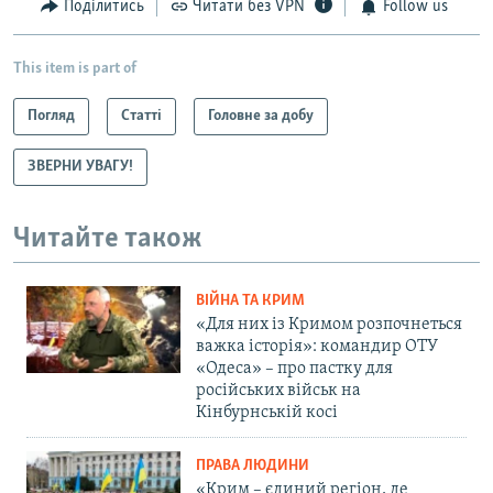
Поділитись
Читати без VPN
Follow us
This item is part of
Погляд
Статті
Головне за добу
ЗВЕРНИ УВАГУ!
Читайте також
ВІЙНА ТА КРИМ
«Для них із Кримом розпочнеться
важка історія»: командир ОТУ
«Одеса» – про пастку для
російських військ на
Кінбурнській косі
ПРАВА ЛЮДИНИ
«Крим – єдиний регіон, де