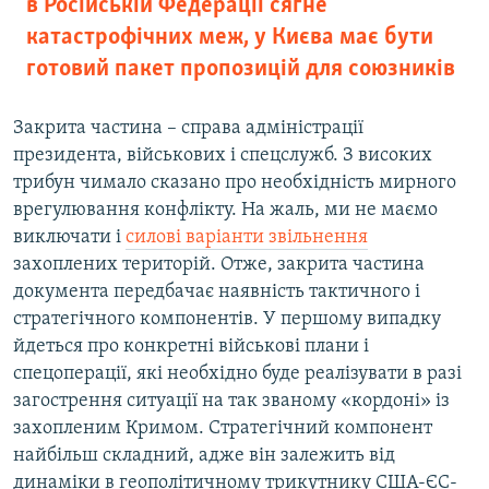
в Російській Федерації сягне
катастрофічних меж, у Києва має бути
готовий пакет пропозицій для союзників
Закрита частина – справа адміністрації
президента, військових і спецслужб. З високих
трибун чимало сказано про необхідність мирного
врегулювання конфлікту. На жаль, ми не маємо
виключати і
силові варіанти звільнення
захоплених територій. Отже, закрита частина
документа передбачає наявність тактичного і
стратегічного компонентів. У першому випадку
йдеться про конкретні військові плани і
спецоперації, які необхідно буде реалізувати в разі
загострення ситуації на так званому «кордоні» із
захопленим Кримом. Стратегічний компонент
найбільш складний, адже він залежить від
динаміки в геополітичному трикутнику США-ЄС-