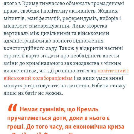
якого в Криму тимчасово обмежать громадянські
права, свободи і політичну активність. Жодних
мітингів, маніфестацій, референдумів, виборів і
місцевого самоврядування. Лише жорстка
вертикаль між цивільними та військовими
адміністраціями до повного відновлення
конституційного ладу. Також у відкритій частині
стратегії варто згадати про необхідність внести
зміни до кримінального законодавства з чітким
визначенням, які дії розцінюються як
політичний і
військовий колабораціонізм
і за яких умов винні
можуть розраховувати на амністію. Робити ставку
лише на батіг не можна.
Немає сумнівів, що Кремль
пручатиметься доти, доки в нього є
гроші. До того часу, як економічна криза