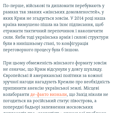
По-перше, військові та дипломати перебувають у
рамках так званих «мінських домовленостей», у
яких Крим не згадується зовсім. У 2014 році наша
країна вимушено пішла на їхнє підписання, щоб
отримати тактичний перепочинок і накопичити
сили. Якби тоді українська армія і силові структури
були в нинішньому стані, то конфігурація
переговорного процесу була б іншою.
При цьому обмеженість мінського формату зовсім
не означає, що Крим відсунули у довгу шухляду.
Європейські й американські політики за кожної
зручної нагоди нагадують Кремлю про необхідність
припинити анексію української землі. Місцеві
колаборанти
де-факто визнали
, що Захід ніколи не
погодиться на російський статус півострова, а
попередні бадьорі запевнення московських