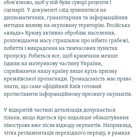
обов'язково, щоб у ній були суворі рецепти і
сценарії. У документі слід зупинитися на
дипломатичних, гуманітарних та інформаційних
методах впливу на окуповану територію. Російська
«влада» Криму активно обробляє населення,
розповідаючи масу страшилок про нібито грабежі,
побиття і викрадення на тимчасових пунктах
пропуску. Робиться все, щоб кримчани менше
їздили на материкову частину України,
сприймаючи нашу країну лише крізь призму
кремлівської пропаганди. Громадськість має право
знати, що саме офіційний Київ готовий
протиставити інформаційному пресингу окупантів.
У відкритій частині деталізація допускається
тільки, якщо йдеться про подальше облаштування
півострова вже після відходу окупантів. Наприклад,
чітка регламентація перехідного періоду, в рамках