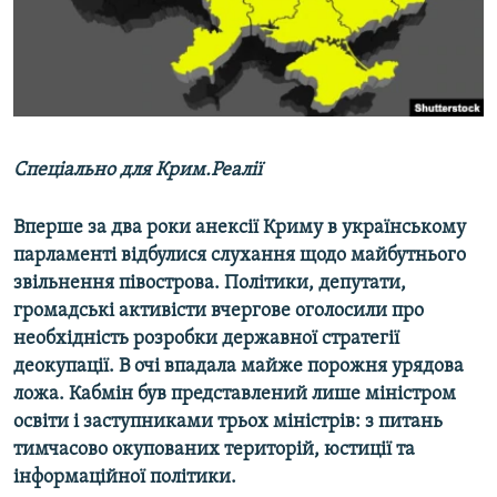
ВІДЕОУРОКИ «ELIFBE»
Русский
СВІДЧЕННЯ ОКУПАЦІЇ
Qırımtatar
УКРАЇНСЬКА ПРОБЛЕМА КРИМУ
ДОЛУЧАЙСЯ!
ІНФОГРАФІКА
Спеціально для Крим.Реалії
Вперше за два роки анексії Криму в українському
Усі сайти RFE/RL
парламенті відбулися слухання щодо майбутнього
звільнення півострова. Політики, депутати,
громадські активісти вчергове оголосили про
необхідність розробки державної стратегії
деокупації. В очі впадала майже порожня урядова
ложа. Кабмін був представлений лише міністром
освіти і заступниками трьох міністрів: з питань
тимчасово окупованих територій, юстиції та
інформаційної політики.