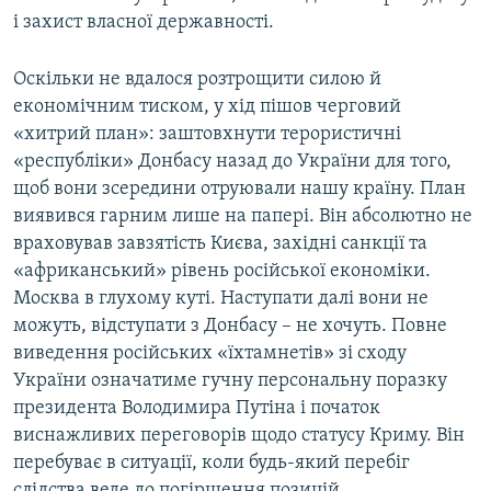
і захист власної державності.
Оскільки не вдалося розтрощити силою й
економічним тиском, у хід пішов черговий
«хитрий план»: заштовхнути терористичні
«республіки» Донбасу назад до України для того,
щоб вони зсередини отруювали нашу країну. План
виявився гарним лише на папері. Він абсолютно не
враховував завзятість Києва, західні санкції та
«африканський» рівень російської економіки.
Москва в глухому куті. Наступати далі вони не
можуть, відступати з Донбасу – не хочуть. Повне
виведення російських «їхтамнетів» зі сходу
України означатиме гучну персональну поразку
президента Володимира Путіна і початок
виснажливих переговорів щодо статусу Криму. Він
перебуває в ситуації, коли будь-який перебіг
слідства веде до погіршення позицій.