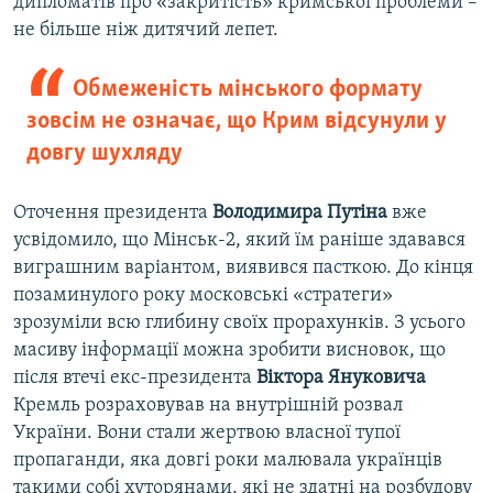
дипломатів про «закритість» кримської проблеми –
не більше ніж дитячий лепет.
Обмеженість мінського формату
зовсім не означає, що Крим відсунули у
довгу шухляду
Оточення президента
Володимира Путіна
вже
усвідомило, що Мінськ-2, який їм раніше здавався
виграшним варіантом, виявився пасткою. До кінця
позаминулого року московські «стратеги»
зрозуміли всю глибину своїх прорахунків. З усього
масиву інформації можна зробити висновок, що
після втечі екс-президента
Віктора Януковича
Кремль розраховував на внутрішній розвал
України. Вони стали жертвою власної тупої
пропаганди, яка довгі роки малювала українців
такими собі хуторянами, які не здатні на розбудову