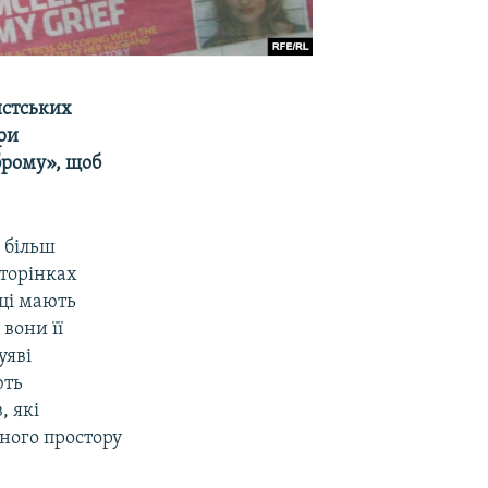
истських
ри
брому», щоб
 більш
торінках
нці мають
вони її
уяві
ють
, які
чного простору