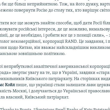
ла би ще більш неприйнятною. Тож, на його думку, варт
межено повернути Росію до столу тих, хто вирішує світ
ати все ще можуть знайти способи, щоб дати Росії біл
аховувати російські інтереси, де це можливо, вимальо
інії, де це необхідно, і робити все це з позиції сили», –
олог некомерційної, корпорації RAND. Це завдання, і 
ання щодо Китаю, він вважає найскладнішим викликом,
анською зовнішньою політикою.
ої неприбуткової аналітичної американської корпораці
ада» звертає увагу на те, що в Україні, завдяки «стар
рихильників Київського патріархату. На сторінках ви
с Койл
пише, що українці стали залишати лави церкви
аність Москві, і долучаються до Української православ
ла власний, Київський патріархат.