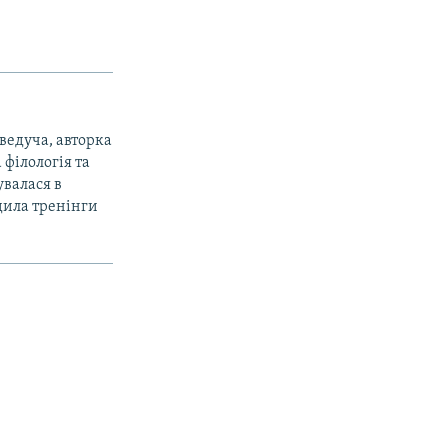
 ведуча, авторка
філологія та
увалася в
одила тренінги