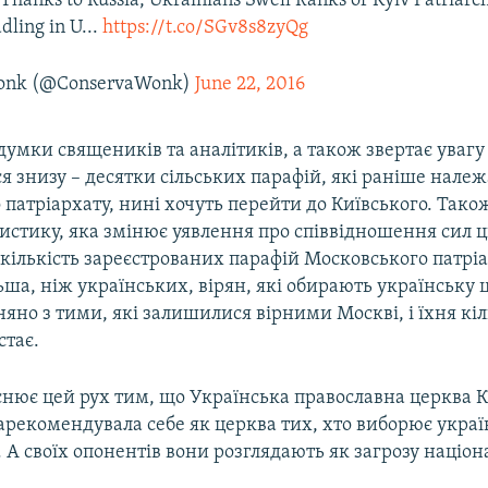
Thanks to Russia, Ukrainians Swell Ranks of Kyiv Patriarch
ling in U...
https://t.co/SGv8s8zyQg
onk (@ConservaWonk)
June 22, 2016
думки священиків та аналітиків, а також звертає увагу 
я знизу – десятки сільських парафій, які раніше нале
патріархату, нині хочуть перейти до Київського. Тако
истику, яка змінює уявлення про співвідношення сил ц
 кількість зареєстрованих парафій Московського патрі
льша, ніж українських, вірян, які обирають українську ц
няно з тими, які залишилися вірними Москві, і їхня кіл
стає.
снює цей рух тим, що Українська православна церква К
арекомендувала себе як церква тих, хто виборює украї
 А своїх опонентів вони розглядають як загрозу націо