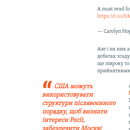
A must read fo
https://t.co/
— Carolyn Ho
Але і на них 
дебатах згаду
ще півроку то
прийнятними
США можуть
використовувати
структури післявоєнного
порядку, щоб визнати
інтереси Росії,
забезпечити Москві