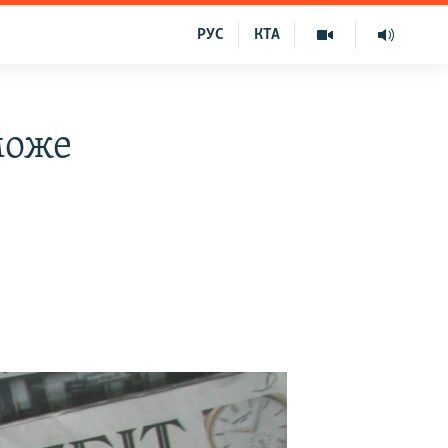
РУС
КТА
може