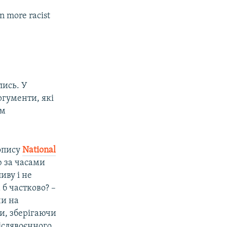
n more racist
лись. У
ргументи, які
ом
опису
National
 за часами
иву і не
 б частково? –
чи на
и, зберігаючи
іслявоєнного