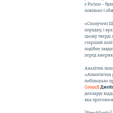
з Росією – бу
повільно і об
«Сполучені Шт
порядку, і вр
цьому тверді л
старший політ
подібне завд
перед америк
Аналітик інш
«Атлантична р
побільшало п
Council
Джейм
декларує відд
яка проголоси