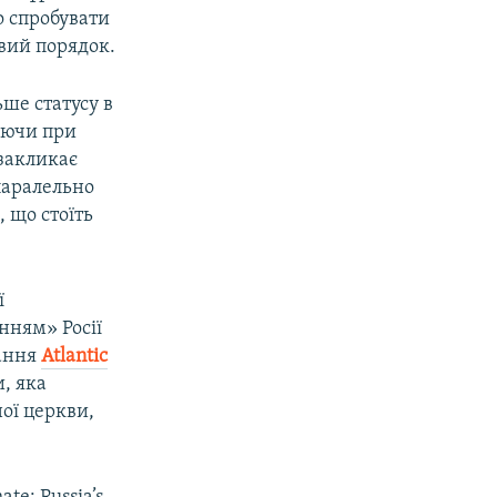
о спробувати
овий порядок.
ьше статусу в
вуючи при
 закликає
паралельно
 що стоїть
ї
анням» Росії
дання
Atlantic
, яка
ної церкви,