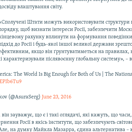
досвіду влаштування світу.
«Сполучені Штати можуть використовувати структури 
порядку, щоб визнати інтереси Росії, забезпечити Москві
кінцевому рахунку вплинути на формування поведінки Р
підхід до Росії і будь-якої іншої великої держави зрешт
ефективним, якщо він ґрунтуватиметься на правилах, 
кі характеризували післявоєнну глобальну систему», – 
rica: The World Is Big Enough for Both of Us | The Nationa
99EPIb6Tu9
ikov (@AsuraSerg)
June 23, 2016
 він зауважує, що є і такі оглядачі, які кажуть, що часи
нення Росії в якісь інститути, що забезпечують світо
Але, на думку Майкла Мазарра, єдина альтернатива – 