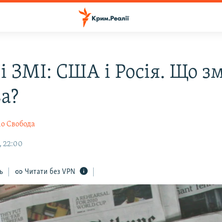
і ЗМІ: США і Росія. Що з
а?
іо Свобода
, 22:00
ь
Читати без VPN