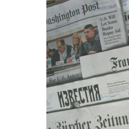
ВІДЕОУРОКИ «ELIFBE»
СВІДЧЕННЯ ОКУПАЦІЇ
УКРАЇНСЬКА ПРОБЛЕМА КРИМУ
ІНФОГРАФІКА