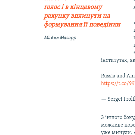
голос і в кінцевому
рахунку вплинути на
формування її поведінки
Майкл Мазарр
інститутах, я
Russia and Ame
https://t.co/
— Sergei Frol
З іншого боку,
можливе повер
уже минули. 