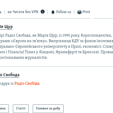
ь
Читати без VPN
Follow us
Print
ія Щур
ірі Радіо Свобода, як Марія Щур, із 1995 року. Кореспондентка,
рами «Європа на зв’язку». Випускниця КДУ за фахом іноземна 
рально-Європейського університету в Празі, економіст. Стаж
ers і Financial Times у Лондоні, Франкфурті та Брюсселі. Пров
регіональних журналістів.
іо Свобода
едрук із
Радіо Свобода
тика
Статті
Головне за добу