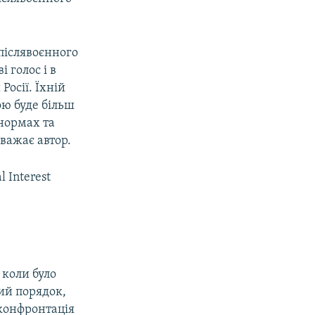
післявоєнного
 голос і в
осії. Їхній
ою буде більш
нормах та
вважає автор.
l Interest
, коли було
вий порядок,
конфронтація