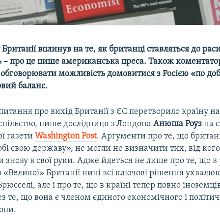
Британії вплинув на те, як британці ставляться до рас
 – про це пише американська преса. Також коментато
обговорювати можливість домовитися з Росією «по до
овий баланс.
итання про вихід Британії з ЄС перетворило країну на
спільство, пише дослідниця з Лондона
Анюша Роуз
на с
ї газети
Washington Post
. Аргументи про те, що брита
бі свою державу», не могли не визначити тих, від кого 
 знову в свої руки. Адже йдеться не лише про те, що в 
 «Великої» Британії нині всі ключові рішення ухвалю
рюсселі, але і про те, що в країні тепер повно іноземців
з те, що вона є членом єдиного економічного і політи
опи.