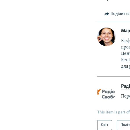
Поділитис
Мар
В еф
прог
Цент
Reut
для 
Рад
Пер
This item is part of
Світ
Полі