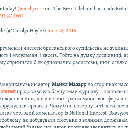
r today!
@nushyrose
on: The Brexit debate has made Britai
bMIL2QIlWC
yle (@CarolynHoyle1)
June 23, 2016
аргументи чистоти британського суспільства не зупини
ють і мусульман, і євреїв. Тобто на думку дослідниці, а
му сприйняли б як однозначно расистські, нині є цілк
.
Американський автор
Майкл Мазарр
на сторінках час
Interest
продовжує улюблену тему журналу – ностальгію
Холодної війни, коли великі країни мали свої сфери впл
порушували правила. Чому б не повернути ті часи, хоча
питає черговий коментатор із National Interest. Вказую
проблему, як побудувати стосунки з великим державам
глобальний баланс сил, автор пропонує звернутись до п