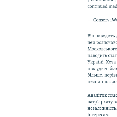
[NewAtlantic] 
continued medd
— ConservaW
Він наводить 
цей розпочавс
Московського 
наводить стат
Україні. Хоча
ніж удвічі бі
більше, порів
неспинно зро
Аналітик поя
патріархату з
незалежність.
інтересам.