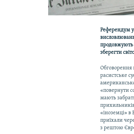
Референдум у 
висловлювань
продовжують 
зберегти світ
Обговорення п
расистське су
американсько
«повернути со
мають забрати
прихильників
«іноземці» в Б
приїхали чере
з рештою Євр