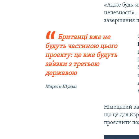
«Адже будь-як
непевності»,
завершення пр
Британці вже не
будуть частиною цього
проекту: це вже будуть
зв’язки з третьою
державою
Мартін Шульц
Німецький к
що це для Євр
прояснити под