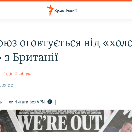
оюз оговтується від «хол
 з Британії
а
Радіо Свобода
, 22:00
ь
Читати без VPN