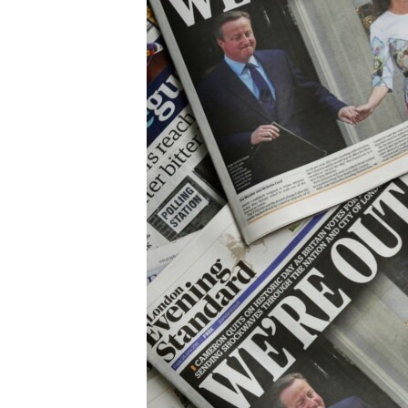
ВІДЕОУРОКИ «ELIFBE»
СВІДЧЕННЯ ОКУПАЦІЇ
УКРАЇНСЬКА ПРОБЛЕМА КРИМУ
ІНФОГРАФІКА