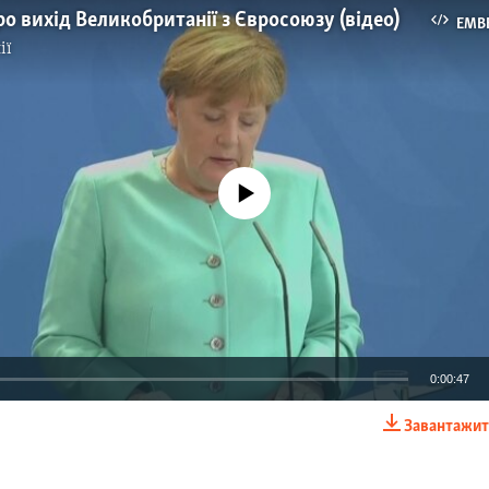
о вихід Великобританії з Євросоюзу (відео)
EMB
ії
No media source currently available
0:00:47
Завантажит
EMBED