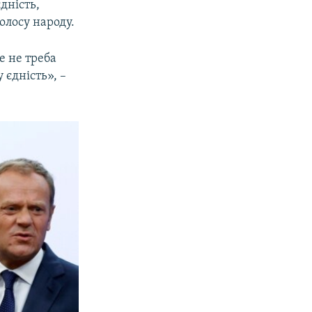
дність,
олосу народу.
е не треба
 єдність», –