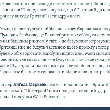
е зволікання призведе до поглиблення непотрібної в ці
 – закликав Юнкер, наголошуючи, що ЄС готовий до шв
оцесу виходу Британії зі співдружності.
Ось що наразі турбує найбільше голову Європарламент
Шульца:
«Особливо, це Великобританія: обітнути економ
із найбільшим ринком у світі – це безумовно нерозумно
британці вже не будуть частиною цього проекту і тепер
будемо обговорювати майбутні відносини. Мені складн
говорити, але скажу: це вже будуть зв’язки з третьою д
каже Шульц, закликаючи вже ухвалити рішення щодо
Євросоюзу й захисту євровалюти від ринкових потрясін
анцлер
Анґела Меркель
реагуючи на новини з Британії
опи і всього її інтеграційного процесу – сильний удар і 
альші стосунки ЄС із Британією.