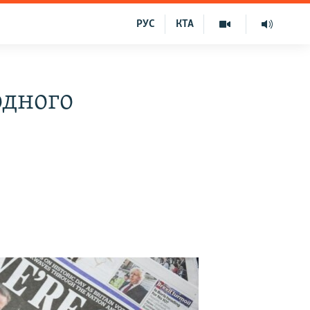
РУС
КТА
одного