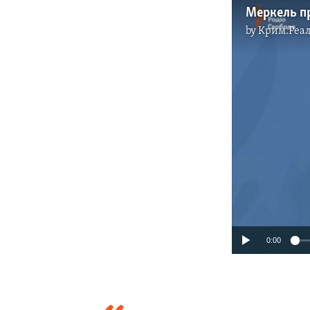
Меркель пр
by
Крим.Реал
0:00