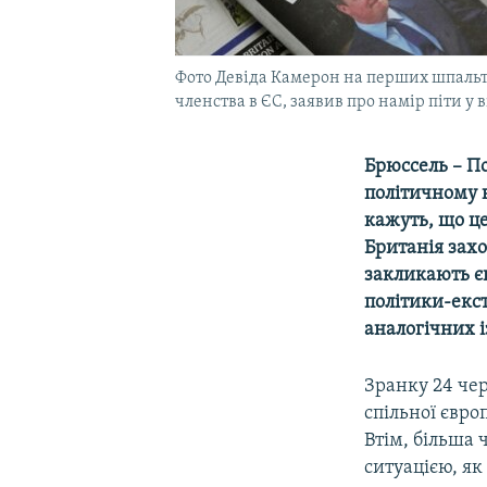
Фото Девіда Камерон на перших шпальта
членства в ЄС, заявив про намір піти у 
Брюссель – По
політичному н
кажуть, що це
Британія захо
закликають є
політики-екст
аналогічних і
Зранку 24 че
спільної євр
Втім, більша 
ситуацією, я