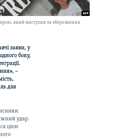
мерон, який виступав за збереження
вчі заяви, у
одного боку,
еграції.
ння», –
ість,
иль для
хисники
ужний удар.
ся цією
ного