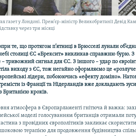
х газет у Лондоні. Прем’єр-міністр Великобританії Девід Ка
відставку через три місяці
при те, що протягом п’ятниці в Брюсселі лунали об’єдна
ебі столиці ЄС «Брексит» викликав справжню бурю. З 
 – тривожний сигнал для ЄС. З іншого – удар по євроінт
тіла виходу з ЄС, тож негайно оформляємо це «розлуче
вропейські лідери, побоюючись «ефекту доміно». Натом
ремісти із Франції та Нідерландів вже докладають зус
з Британією кроків.
рвня атмосфера в Європарламенті гнітюча й важка: за
опейської моделі голосуванням британців отримали пот
частина з провідних європолітиків закликає скористати
к шоковою терапією для продовження будівництва спіль