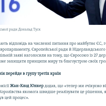
ської ради Дональд Туск
ють відповідь на численні питання про майбутнє ЄС, 
 Європарламенту, Європейської ради й Нідерландського
спільній заяві наголосили на тому, що Євросоюз із 27 д
ме захищати принципи миру та благоустрою своїх гро
ія перейде в групу третіх країн
місії
Жан-Клод Юнкер
додав, що «тепер ми очікуємо в
Королівства якомога швидше реалізувати це рішення, 
ув цей процес».