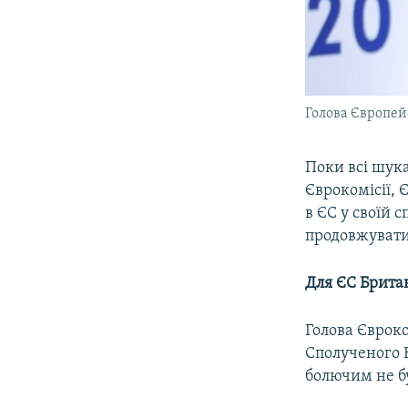
Голова Європей
Поки всі шука
Єврокомісії,
в ЄС у своїй 
продовжувати
Для ЄС Британ
Голова Євроко
Сполученого 
болючим не б