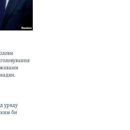
голови
 головування
ержавами
мадян.
ід уряду
яким би