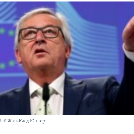
ісії Жан-Клод Юнкер