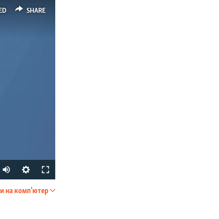
ED
SHARE
и на комп'ютер
SHARE