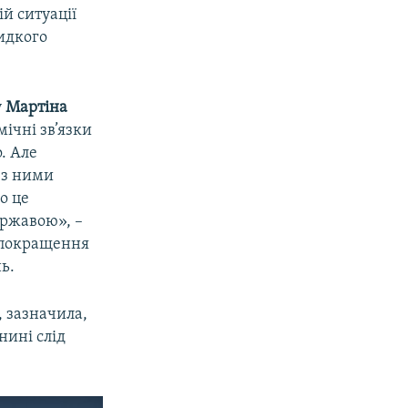
й ситуації
идкого
у
Мартіна
ічні зв’язки
. Але
 з ними
о це
ержавою», –
 покращення
ь.
, зазначила,
нині слід