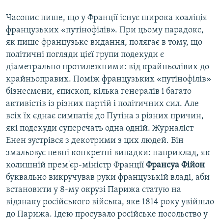
Часопис пише, що у Франції існує широка коаліція
французьких «путінофілів». При цьому парадокс,
як пише французьке видання, полягає в тому, що
політичні погляди цієї групи подекуди є
діаметрально протилежними: від крайньолівих до
крайньоправих. Поміж французьких «путінофілів»
бізнесмени, єпископ, кілька генералів і багато
активістів із різних партій і політичних сил. Але
всіх їх єднає симпатія до Путіна з різних причин,
які подекуди суперечать одна одній. Журналіст
Енен зустрівся з декотрими з цих людей. Він
змальовує певні конкретні випадки: наприклад, як
колишній прем'єр-міністр Франції
Франсуа Фійон
буквально викручував руки французькій владі, аби
встановити у 8-му окрузі Парижа статую на
відзнаку російського війська, яке 1814 року увійшло
до Парижа. Ідею просувало російське посольство у