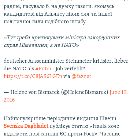
радше, пасувало б, на думку газети, якомусь
кандидатові від Альянсу лівих сил чи іншої
політичної сили подібного штибу.
«Тут треба критикувати міністра закордонних
справ Німеччини, а не НАТО»
deutscher Aussenminister Steinmeier kritisiert lieber
die NATO als
#Putin
- Job verfehlt?
https://t.co/C8JAS6LGEn
via
@faznet
— Helene von Bismarck (@HeleneBismarck)
June 19,
2016
Найпопулярніше періодичне видання Швеції
Svenska Dagbladet
публікує статтю «Італія хоче
відкласти нові санкції ЄС проти Росії». Часопис