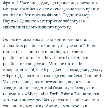
Франції. Часопис додає, що пропозиція зведення
монумента війську, яке окуповувало твою країну,
аж ніяк не бентежила Фійона. Тодішній мер
Парижа Деланое категорично заблокував
здійснення цього дивного проекту.
Окремим розділом дослідження Енена стала
діяльність російських шпигунів у Франції. Енен
пише, що, за оцінками фахівців, половина
російських дипломатів у Парижі є членами
російських спецслужб. Мета цих агентів –
створення лоббі, яке б розділяло громадську думку
у Франції, вносячи розкол до європейської єдності.
Усе це почало давати результати, водночас не
завадивши президентові Олланду заблокувати
передання «Містралів» Росії. Робота Енена також
детально описує російську стратегію діяльності в
соціальних мережах. Автор демонструє, як