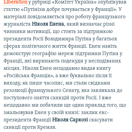
Liberation
у рубриці «Комітет Україна» опублікував
статтю «Путінізм добре почувається у Франції». У
матеріалі повідомляється про роботу французького
журналіста
Ніколя Енена
, який визначає різні
чинники мотивації, що стоять за підтримкою
президента Росії Володимира Путіна у багатьох
сферах політичного життя Франції. Енен навіть
демонструє географію мереж підтримки Путіна у
Франції, які виринають подекуди у несподіваних
місцях. Ніколя Енен нещодавно видав книгу
«Російська Франція», а вже буквально після її
виходу, як пише часопис, ми стали свідками
резолюції французького Сенату, яка закликала до
поступового зняття санкцій проти Росії. І вже
нещодавно ми побачили ще один приклад того, що
змальовував Енен у своїй книзі: заклик екс-
президента Франції
Ніколя Саркозі
скасувати
санкції проти Кремля.