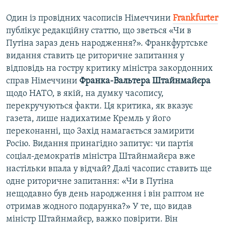
Один із провідних часописів Німеччини
Frankfurter
публікує редакційну статтю, що зветься «Чи в
Путіна зараз день народження?». Франкфуртське
видання ставить це риторичне запитання у
відповідь на гостру критику міністра закордонних
справ Німеччини
Франка-Вальтера Штайнмайєра
щодо НАТО, в якій, на думку часопису,
перекручуються факти. Ця критика, як вказує
газета, лише надихатиме Кремль у його
переконанні, що Захід намагається замирити
Росію. Видання принагідно запитує: чи партія
соціал-демократів міністра Штайнмайєра вже
настільки впала у відчай? Далі часопис ставить ще
одне риторичне запитання: «Чи в Путіна
нещодавно був день народження і він раптом не
отримав жодного подарунка?» У те, що видав
міністр Штайнмайєр, важко повірити. Він