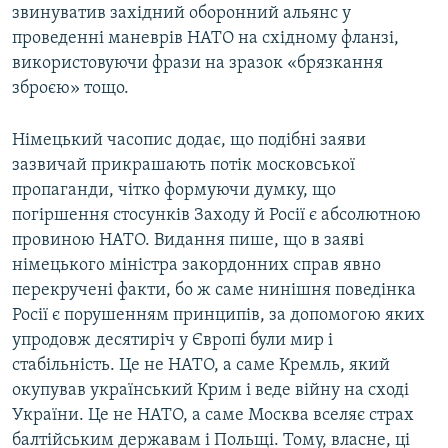
звинуватив західний оборонний альянс у
проведенні маневрів НАТО на східному фланзі,
використовуючи фрази на зразок «брязкання
зброєю» тощо.
Німецький часопис додає, що подібні заяви
зазвичай прикрашають потік московської
пропаганди, чітко формуючи думку, що
погіршення стосунків Заходу й Росії є абсолютною
провиною НАТО. Видання пише, що в заяві
німецького міністра закордонних справ явно
перекручені факти, бо ж саме нинішня поведінка
Росії є порушенням принципів, за допомогою яких
упродовж десятиріч у Європі були
мир і
стабільність. Це не НАТО, а саме Кремль, який
окупував український Крим і веде війну на сході
України. Це не НАТО, а саме Москва вселяє страх
балтійським державам і Польщі. Тому, власне, ці