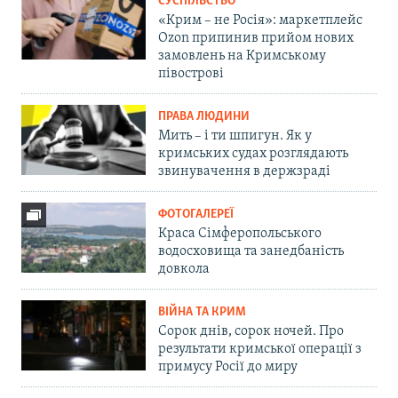
СУСПІЛЬСТВО
«Крим – не Росія»: маркетплейс
Ozon припинив прийом нових
замовлень на Кримському
півострові
ПРАВА ЛЮДИНИ
Мить – і ти шпигун. Як у
кримських судах розглядають
звинувачення в держзраді
ФОТОГАЛЕРЕЇ
Краса Сімферопольського
водосховища та занедбаність
довкола
ВІЙНА ТА КРИМ
Сорок днів, сорок ночей. Про
результати кримської операції з
примусу Росії до миру