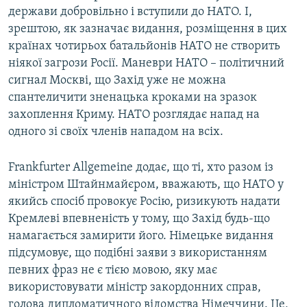
держави добровільно і вступили до НАТО. І,
зрештою, як зазначає видання, розміщення в цих
країнах чотирьох батальйонів НАТО не створить
ніякої загрози Росії. Маневри НАТО – політичний
сигнал Москві, що Захід уже не можна
спантеличити зненацька кроками на зразок
захоплення Криму. НАТО розглядає напад на
одного зі своїх членів нападом на всіх.
Frankfurter Allgemeine додає, що ті, хто разом із
міністром Штайнмайєром, вважають, що НАТО у
якийсь спосіб провокує Росію, ризикують надати
Кремлеві впевненість у тому, що Захід будь-що
намагається замирити його. Німецьке видання
підсумовує, що подібні заяви з використанням
певних фраз не є тією мовою, яку має
використовувати міністр закордонних справ,
голова дипломатичного відомства Німеччини. Це,