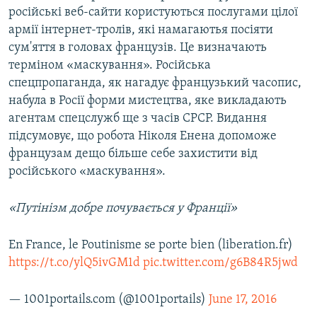
російські веб-сайти користуються послугами цілої
армії інтернет-тролів, які намагаютья посіяти
сум'яття в головах французів. Це визначають
терміном «маскування». Російська
спецпропаганда, як нагадує французький часопис,
набула в Росії форми мистецтва, яке викладають
агентам спецслужб ще з часів СРСР. Видання
підсумовує, що робота Ніколя Енена допоможе
французам дещо більше себе захистити від
російського «маскування».
«Путінізм добре почувається у Франції»
En France, le Poutinisme se porte bien (liberation.fr)
https://t.co/ylQ5ivGM1d
pic.twitter.com/g6B84R5jwd
— 1001portails.com (@1001portails)
June 17, 2016