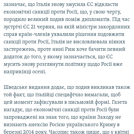
зазначає, що Італія знову змусила ЄС відкласти
економічні санкції проти Росії, що, у свою чергу,
породило великий подив поміж дипломатів. Під час
зустрічі ЄС 21 червня, на якій міністри закордонних
справ країн-членів ухвалили рішення подовжити
санкції проти Росії, Італія не висловлювала ніяких
застережень, проте нині Рим хоче бачити певний
додаток до того, у якому зазначається, що ЄС
мусить знову розглянути політику щодо Росії вже
наприкінці осені.
Шведське видання додає, що подив викликав також
той факт, що італійці специфічно вимагали, щоб
цей момент зафіксували в письмовій формі. Газета
нагадує, що економічні санкції проти Росії були
запроваджені на знак того, що країни Заходу не
визнають анексію Росією українського Криму в
березні 2014 року. Часопис також пише, що у квітні