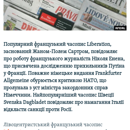
ВІДЕОУРОКИ «ELIFBE»
Русский
СВІДЧЕННЯ ОКУПАЦІЇ
Qırımtatar
УКРАЇНСЬКА ПРОБЛЕМА КРИМУ
ДОЛУЧАЙСЯ!
ІНФОГРАФІКА
Популярний французький часопис Liberation,
заснований Жаном-Полем Сартром, повідомляє
про роботу французького журналіста Ніколя Енена,
Усі сайти RFE/RL
що присвячена дослідженню прихильників Путіна
у Франції. Поважне німецьке видання Frankfurter
Allgemeine обурюється критикою НАТО, що
пролунала з уст міністра закордонних справ
Німеччини. Найпопулярніший часопис Швеції
Svenska Dagbladet повідомляє про намагання Італії
відкласти санкції проти Росії.
Лівоцентристський французький часопис