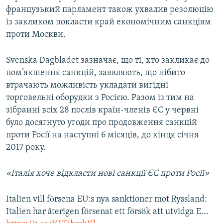
французький парламент також ухвалив резолюцію
із закликом покласти край економічним санкціям
проти Москви.
Svenska Dagbladet зазначає, що ті, хто закликає до
пом’якшення санкцій, заявляють, що нібито
втрачають можливість укладати вигідні
торговельні оборудки з Росією. Разом із тим на
зібранні всіх 28 послів країн-членів ЄС у червні
було досягнуто угоди про продовження санкцій
проти Росії на наступні 6 місяців, до кінця січня
2017 року.
«Італія хоче відкласти нові санкції ЄС проти Росії»
Italien vill försena EU:s nya sanktioner mot Ryssland:
Italien har återigen försenat ett försök att utvidga E...