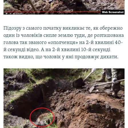
Підозру з самого початку викликає те, як обережно
один із чоловіків сипле землю туди, де розташована
голова так званого «ополченця» на 2-й хвилині 40-
й секунді відео. А на 2-й хвилині 10-й секунді
також видно, що чоловік у ямі продовжує дихати.