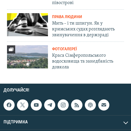
півострові
ПРАВА ЛЮДИНИ
Мить – і ти шпигун. Як у
кримських судах розглядають
звинувачення в держзраді
ФОТОГАЛЕРЕЇ
Краса Сімферопольського
водосховища та занедбаність
довкола
ДОЛУЧАЙСЯ!
ПІДТРИМКА