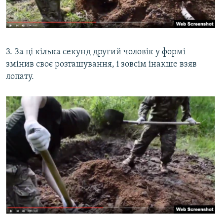
3. За ці кілька секунд другий чоловік у формі
змінив своє розташування, і зовсім інакше взяв
лопату.