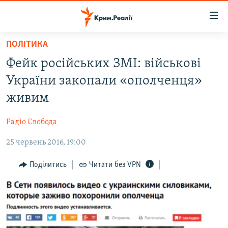
Доступність
посилання
Перейти
ПОЛІТИКА
до
НОВИНИ
Фейк російських ЗМІ: військові
основного
ВОДА.КРИМ
матеріалу
України закопали «ополченця»
ВІДЕО ТА ФОТО
Перейти
живим
до
ПОЛІТИКА
основної
Радіо Свобода
БЛОГИ
навігації
Перейти
25 червень 2016, 19:00
ПОГЛЯД
до
ІНТЕРВ'Ю
Поділитись
Читати без VPN
пошуку
ВСЕ ЗА ДЕНЬ
СПЕЦПРОЕКТИ
ЯК ОБІЙТИ БЛОКУВАННЯ
ДЕПОРТАЦІЯ