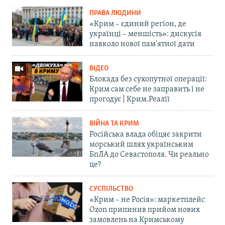
ПРАВА ЛЮДИНИ
«Крим – єдиний регіон, де
українці – меншість»: дискусія
навколо нової пам'ятної дати
ВІДЕО
Блокада без сухопутної операції:
Крим сам себе не заправить і не
прогодує | Крим.Реалії
ВІЙНА ТА КРИМ
Російська влада обіцяє закрити
морський шлях українським
БпЛА до Севастополя. Чи реально
це?
СУСПІЛЬСТВО
«Крим – не Росія»: маркетплейс
Ozon припинив прийом нових
замовлень на Кримському