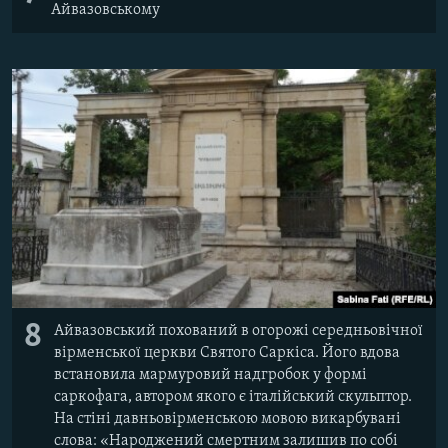
Айвазовському
8
Айвазовський похований в огорожі середньовічної
вірменської церкви Святого Саркіса. Його вдова
встановила мармуровий надгробок у формі
саркофага, автором якого є італійський скульптор.
На стіні давньовірменською мовою викарбувані
слова: «Народжений смертним залишив по собі