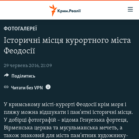
Доступність
посилання
Перейти
ФОТОГАЛЕРЕЇ
до
НОВИНИ
Історичні місця курортного міста
основного
ВОДА.КРИМ
матеріалу
Феодосії
ВІДЕО ТА ФОТО
Перейти
до
29 червень 2016, 21:09
ПОЛІТИКА
основної
Поділитись
БЛОГИ
навігації
Перейти
Читати без VPN
ПОГЛЯД
до
ІНТЕРВ'Ю
пошуку
У кримському місті-курорті Феодосії крім моря і
ВСЕ ЗА ДЕНЬ
пляжу можна відшукати і пам'ятні історичні місця.
У добірці фотографій – відома Генуезька фортеця,
СПЕЦПРОЕКТИ
Вірменська церква та мусульманська мечеть, а
ЯК ОБІЙТИ БЛОКУВАННЯ
ДЕПОРТАЦІЯ
також знаковий для міста пам'ятник художнику-