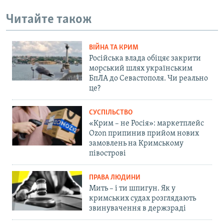
Читайте також
ВІЙНА ТА КРИМ
Російська влада обіцяє закрити
морський шлях українським
БпЛА до Севастополя. Чи реально
це?
СУСПІЛЬСТВО
«Крим – не Росія»: маркетплейс
Ozon припинив прийом нових
замовлень на Кримському
півострові
ПРАВА ЛЮДИНИ
Мить – і ти шпигун. Як у
кримських судах розглядають
звинувачення в держзраді