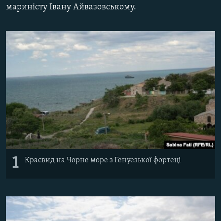
мариністу Івану Айвазовському.
ВІДЕОУРОКИ «ELIFBE»
Русский
СВІДЧЕННЯ ОКУПАЦІЇ
Qırımtatar
УКРАЇНСЬКА ПРОБЛЕМА КРИМУ
ДОЛУЧАЙСЯ!
ІНФОГРАФІКА
Усі сайти RFE/RL
1
Краєвид на Чорне море з Генуезької фортеці