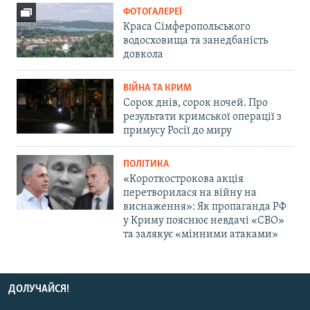
ФОТОГАЛЕРЕЇ
Краса Сімферопольського
водосховища та занедбаність
довкола
ВІЙНА ТА КРИМ
Сорок днів, сорок ночей. Про
результати кримської операції з
примусу Росії до миру
ПОЛІТИКА
«Короткострокова акція
перетворилася на війну на
виснаження»: Як пропаганда РФ
у Криму пояснює невдачі «СВО»
та залякує «мінними атаками»
ДОЛУЧАЙСЯ!