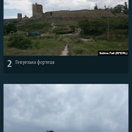
2
Генуезька фортеця