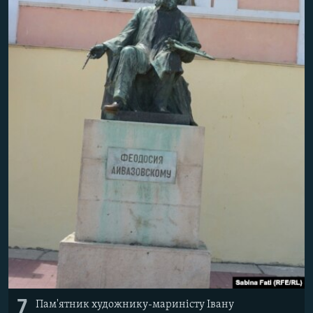
7
Пам'ятник художнику-мариністу Івану