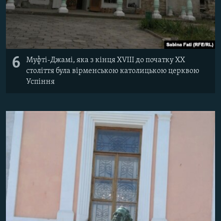
6
Муфті-Джамі, яка з кінця XVIII до початку XX
століття була вірменською католицькою церквою
Успіння