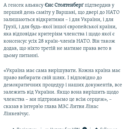
А генсек альянсу
Єнс Столтенберґ
підтвердив у
перший день саміту у Варшаві, що двері до НАТО
залишаються відкритими – і для України, і для
Грузії, і для будь-якої іншої європейської країни,
яка відповідає критеріям членства і щодо якої є
консенсус усіх 28 країн-членів НАТО. Він також
додав, що ніхто третій не матиме права вето в
цьому питанні.
«Україна має сама вирішувати. Кожна країна має
право вибирати свій шлях. І відповідно до
демократичних процедур і наших документів, все
залежить від України. Якщо вона вирішить щодо
членства – ми підтримаємо це всім серцем», –
сказав в інтерв’ю глава МЗС Литви Лінас
Лінкевічус.