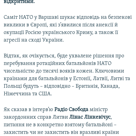
відкритими.
Саміт НАТО у Варшаві шукає відповідь на безпекові
виклики в Європі, які з’явилися після анексії й
окупації Росією українського Криму, а також її
агресії на сході України.
Відтак, як очікується, буде ухвалене рішення про
перебування ротаційних батальйонів НАТО
чисельністю до тисячі вояків кожен. Ключовими
країнами для батальйонів у Естонії, Латвії, Литві та
Польщі будуть – відповідно – Британія, Канада,
Німеччина та США.
Як сказав в інтерв’ю
Радіо Свобода
міністр
закордонних справ Литви
Лінас Лінкевічус
,
питання не в конкретно взятому батальйоні –
захистить чи не захистить він вразливі країни