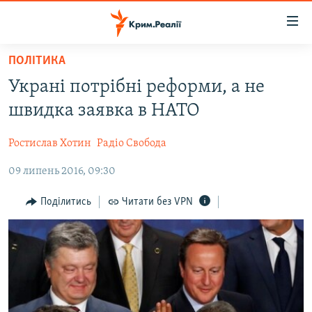
Доступність
посилання
Перейти
ПОЛІТИКА
до
НОВИНИ
Украні потрібні реформи, а не
основного
ВОДА.КРИМ
матеріалу
швидка заявка в НАТО
ВІДЕО ТА ФОТО
Перейти
до
Ростислав Хотин
Радіо Свобода
ПОЛІТИКА
основної
09 липень 2016, 09:30
БЛОГИ
навігації
Перейти
ПОГЛЯД
Поділитись
Читати без VPN
до
ІНТЕРВ'Ю
пошуку
ВСЕ ЗА ДЕНЬ
СПЕЦПРОЕКТИ
ЯК ОБІЙТИ БЛОКУВАННЯ
ДЕПОРТАЦІЯ