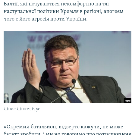
Балтії, які почуваються некомфортно на тлі
наступальної політики Кремля в регіоні, апогеєм
чого є його агресія проти України.
Лінас Лінкевічус
«Окремий батальйон, відверто кажучи, не може
багато зробити, і ми не говоримо про розташування