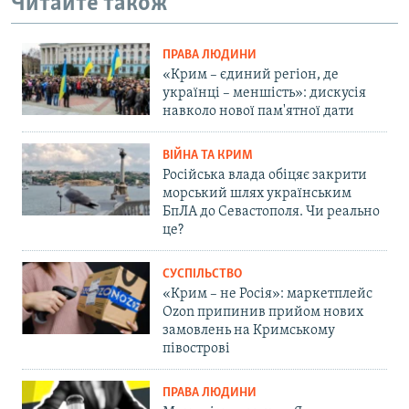
Читайте також
ПРАВА ЛЮДИНИ
«Крим – єдиний регіон, де
українці – меншість»: дискусія
навколо нової пам'ятної дати
ВІЙНА ТА КРИМ
Російська влада обіцяє закрити
морський шлях українським
БпЛА до Севастополя. Чи реально
це?
СУСПІЛЬСТВО
«Крим – не Росія»: маркетплейс
Ozon припинив прийом нових
замовлень на Кримському
півострові
ПРАВА ЛЮДИНИ