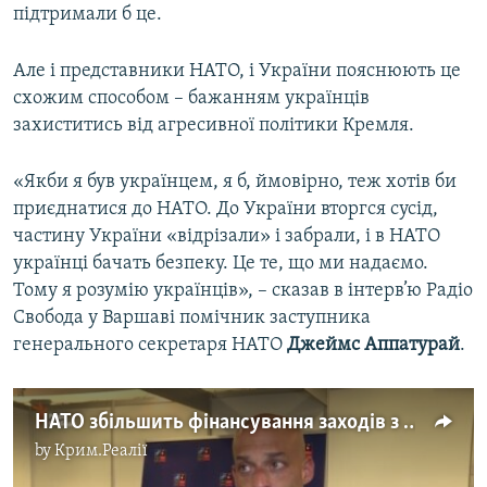
підтримали б це.
Але і представники НАТО, і України пояснюють це
схожим способом – бажанням українців
захиститись від агресивної політики Кремля.
«Якби я був українцем, я б, ймовірно, теж хотів би
приєднатися до НАТО. До України вторгся сусід,
частину України «відрізали» і забрали, і в НАТО
українці бачать безпеку. Це те, що ми надаємо.
Тому я розумію українців», – сказав в інтерв’ю Радіо
Свобода у Варшаві помічник заступника
генерального секретаря НАТО
Джеймс Аппатурай
.
НАТО збільшить фінансування заходів з розмінування України
by
Крим.Реалії