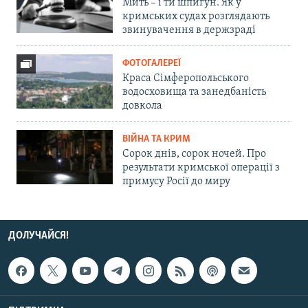
Мить – і ти шпигун. Як у
кримських судах розглядають
звинувачення в держзраді
ФОТОГАЛЕРЕЇ
Краса Сімферопольського
водосховища та занедбаність
довкола
ВІЙНА ТА КРИМ
Сорок днів, сорок ночей. Про
результати кримської операції з
примусу Росії до миру
ДОЛУЧАЙСЯ!