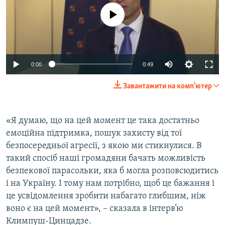
No media source currently available
0:00
0:49
Завантажити на комп'ютер
«Я думаю, що на цей момент це така достатньо
емоційна підтримка, пошук захисту від тої
безпосередньої агресії, з якою ми стикнулися. В
такий спосіб наші громадяни бачать можливість
безпекової парасольки, яка б могла розповсюдитись
і на Україну. І тому нам потрібно, щоб це бажання і
це усвідомлення зробити набагато глибшим, ніж
воно є на цей момент», – сказала в інтерв’ю
Климпуш-Цинцадзе.