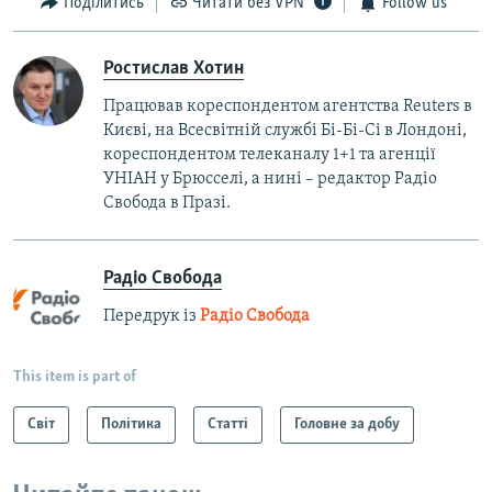
Поділитись
Читати без VPN
Follow us
Ростислав Хотин
Працював кореспондентом агентства Reuters в
Києві, на Всесвітній службі Бі-Бі-Сі в Лондоні,
кореспондентом телеканалу 1+1 та агенції
УНІАН у Брюсселі, а нині – редактор Радіо
Свобода в Празі.
Радіо Свобода
Передрук із
Радіо Свобода
This item is part of
Світ
Політика
Статті
Головне за добу