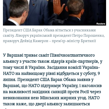
ВІДЕОУРОКИ «ELIFBE»
Русский
СВІДЧЕННЯ ОКУПАЦІЇ
Qırımtatar
УКРАЇНСЬКА ПРОБЛЕМА КРИМУ
ДОЛУЧАЙСЯ!
Президент США Барак Обама вітається з учасниками
ІНФОГРАФІКА
саміту. Ліворуч український президент Петро Порошенко,
праворуч Дейвід Камерон – прем'єр-міністр Британії
Усі сайти RFE/RL
У Варшаві триває саміт Північноатлантичного
альянсу з участю також лідерів країн-партнерів, у
тому числі й України. Засідання комісії Україна-
НАТО на найвищому рівні відбудеться у суботу, 9
липня. Президент США Барак Обама заявив у
Варшаві, що НАТО підтримує Україну, і наголосив
на важливості західних санкцій проти Росії через
невиконання нею Мінських мирних угод. НАТО
також каже, що двері альянсу залишаються