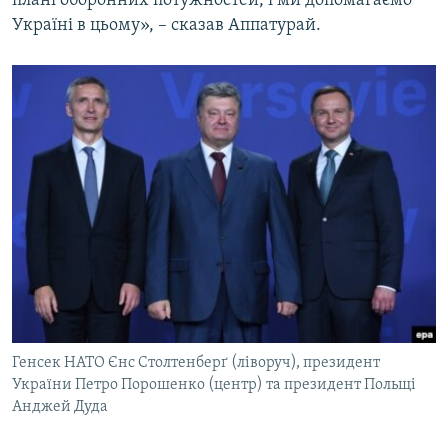
плані оборонних потужностей, і ми допомагаємо
Україні в цьому», – сказав Аппатурай.
Генсек НАТО Єнс Столтенберґ (ліворуч), президент
України Петро Порошенко (центр) та президент Польщі
Анджей Дуда