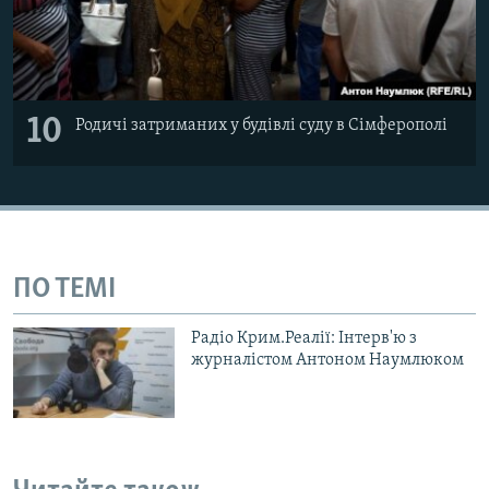
10
Родичі затриманих у будівлі суду в Сімферополі
ПО ТЕМІ
Радіо Крим.Реалії: Інтерв'ю з
журналістом Антоном Наумлюком