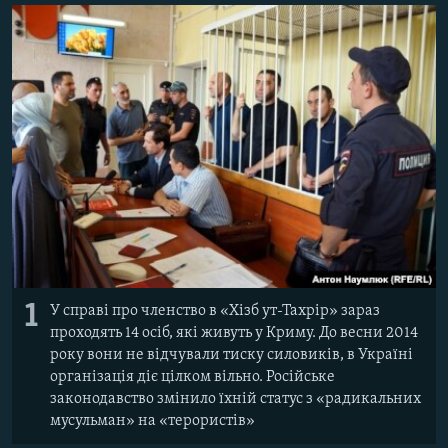
ВІДЕОУРОКИ «ELIFBE»
Русский
СВІДЧЕННЯ ОКУПАЦІЇ
Qırımtatar
УКРАЇНСЬКА ПРОБЛЕМА КРИМУ
ДОЛУЧАЙСЯ!
ІНФОГРАФІКА
Усі сайти RFE/RL
1
У справі про членство в «Хізб ут-Тахрір» зараз
проходять 14 осіб, які живуть у Криму. До весни 2014
року вони не відчували тиску силовиків, в Україні
організація діє цілком вільно. Російське
законодавство змінило їхній статус з «радикальних
мусульман» на «терористів»