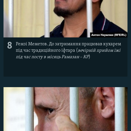
8
Ремзі Меметов. До затримання працював кухарем
під час традиційного іфтара (
вечірній прийом їжі
під час посту в місяць Рамазан – КР
)