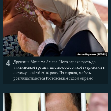
4
Дружина Мусліма Алієва. Його зараховують до
«ялтинської групи», шістьох осіб з якої затримали в
лютому і квітні 2016 року. Ця справа, мабуть,
розглядатиметься Ростовським судом окремо