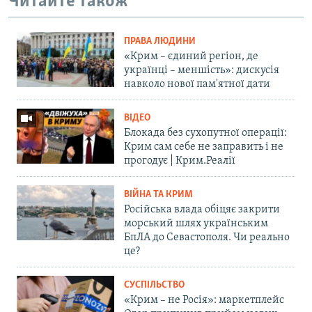
Читайте також
ПРАВА ЛЮДИНИ
«Крим – єдиний регіон, де
українці – меншість»: дискусія
навколо нової пам'ятної дати
ВІДЕО
Блокада без сухопутної операції:
Крим сам себе не заправить і не
прогодує | Крим.Реалії
ВІЙНА ТА КРИМ
Російська влада обіцяє закрити
морський шлях українським
БпЛА до Севастополя. Чи реально
це?
СУСПІЛЬСТВО
«Крим – не Росія»: маркетплейс