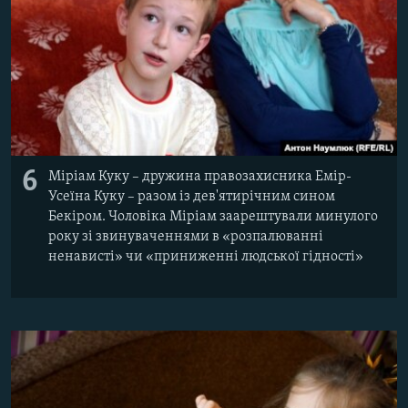
6
Міріам Куку – дружина правозахисника Емір-
Усеїна Куку – разом із дев'ятирічним сином
Бекіром. Чоловіка Міріам заарештували минулого
року зі звинуваченнями в «розпалюванні
ненависті» чи «приниженні людської гідності»