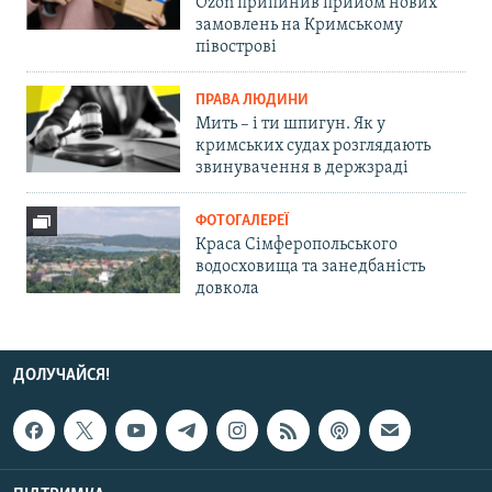
Ozon припинив прийом нових
замовлень на Кримському
півострові
ПРАВА ЛЮДИНИ
Мить – і ти шпигун. Як у
кримських судах розглядають
звинувачення в держзраді
ФОТОГАЛЕРЕЇ
Краса Сімферопольського
водосховища та занедбаність
довкола
ДОЛУЧАЙСЯ!