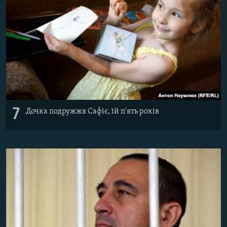
7
Дочка подружжя Сафіє, їй п'ять років