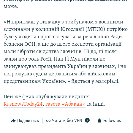
може.
«Наприклад, у випадку з трибуналом з воєнними
злочинами у колишній Югославії (МТКЮ) потрібно
було узгодити і проголосувати за резолюцію Ради
безпеки ООН, а ще до цього експерти організації
мали зібрати свідоцтва злочинів. Ні до, ні після
заяви про роль Росії, Пан Ґі Мун ніколи не
звинувачував президента України у злочинах, і не
погрожував судом державним або військовим
представникам України», – йдеться у матеріалі.
Цей же фейк опублікували видання
RusnewsToday24
,
газета «Абакан»
та інші.
Поділитись
Читати без VPN
Follow us