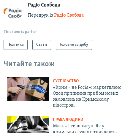
Радіо Свобода
Передрук із
Радіо Свобода
This item is part of
Політика
Статті
Головне за добу
Читайте також
СУСПІЛЬСТВО
«Крим – не Росія»: маркетплейс
Ozon припинив прийом нових
замовлень на Кримському
півострові
ПРАВА ЛЮДИНИ
Мить – і ти шпигун. Як у
кримських судах розглядають