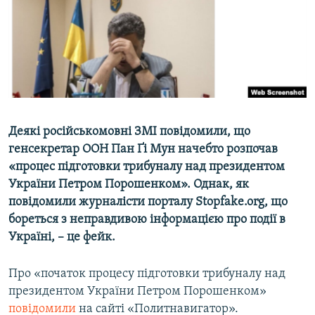
ВІДЕОУРОКИ «ELIFBE»
Русский
СВІДЧЕННЯ ОКУПАЦІЇ
Qırımtatar
УКРАЇНСЬКА ПРОБЛЕМА КРИМУ
ДОЛУЧАЙСЯ!
ІНФОГРАФІКА
Деякі російськомовні ЗМІ повідомили, що
генсекретар ООН Пан Ґі Мун начебто розпочав
Усі сайти RFE/RL
«процес підготовки трибуналу над президентом
України Петром Порошенком». Однак, як
повідомили журналісти порталу Stopfake.org, що
бореться з неправдивою інформацією про події в
Україні, – це фейк.
Про «початок процесу підготовки трибуналу над
президентом України Петром Порошенком»
повідомили
на сайті «Политнавигатор».