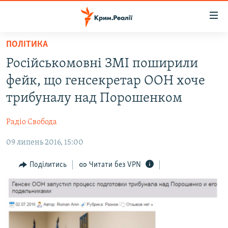
Доступність
посилання
Перейти
ПОЛІТИКА
до
НОВИНИ
Російськомовні ЗМІ поширили
основного
ВОДА.КРИМ
матеріалу
фейк, що генсекретар ООН хоче
ВІДЕО ТА ФОТО
Перейти
трибуналу над Порошенком
до
ПОЛІТИКА
основної
Радіо Свобода
БЛОГИ
навігації
Перейти
09 липень 2016, 15:00
ПОГЛЯД
до
ІНТЕРВ'Ю
Поділитись
Читати без VPN
пошуку
ВСЕ ЗА ДЕНЬ
СПЕЦПРОЕКТИ
ЯК ОБІЙТИ БЛОКУВАННЯ
ДЕПОРТАЦІЯ