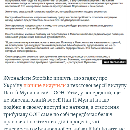
Журналісти Stopfake пишуть, що згадку про
Україну
пізніше вилучили
з текстової версії виступу
Пан Ґі Муна на сайті ООН. Утім, у попередній, ще
не відредагованій версії Пан Ґі Мун ні на що
подібне в своєму виступі не натякав, а створення
трибуналу ООН саме по собі передбачає безліч
правових і політичних дій і процесів, які
генсекретар міжнародної організації ініціювати не