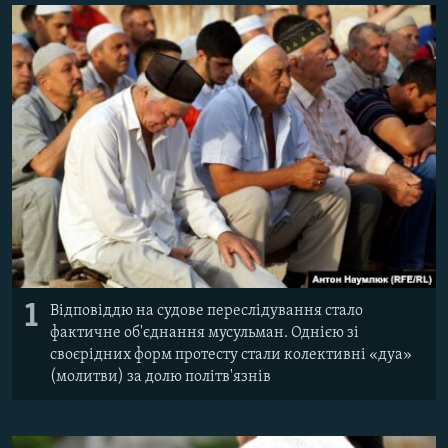
ВІДЕОУРОКИ «ELIFBE»
Русский
СВІДЧЕННЯ ОКУПАЦІЇ
Qırımtatar
УКРАЇНСЬКА ПРОБЛЕМА КРИМУ
ДОЛУЧАЙСЯ!
ІНФОГРАФІКА
Усі сайти RFE/RL
1
Відповіддю на судове переслідування стало
фактичне об'єднання мусульман. Однією зі
своєрідних форм протесту стали колективні «дуа»
(молитви) за долю політв'язнів