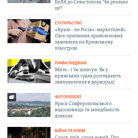
БпЛА до Севастополя. Чи реально
це?
СУСПІЛЬСТВО
«Крим – не Росія»: маркетплейс
Ozon припинив прийом нових
замовлень на Кримському
півострові
ПРАВА ЛЮДИНИ
Мить – і ти шпигун. Як у
кримських судах розглядають
звинувачення в держзраді
ФОТОГАЛЕРЕЇ
Краса Сімферопольського
водосховища та занедбаність
довкола
ВІЙНА ТА КРИМ
Сорок днів, сорок ночей. Про