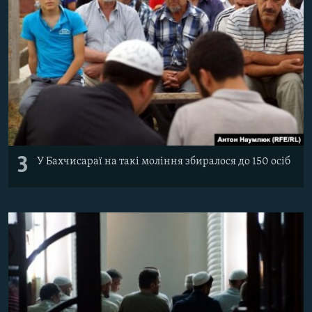
3
У Бахчисараї на такі моління збиралося до 150 осіб