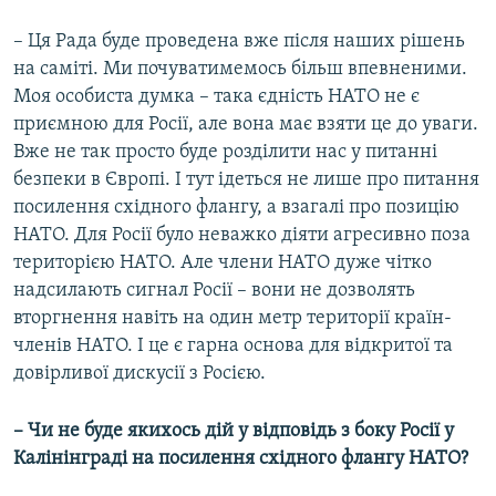
– Ця Рада буде проведена вже після наших рішень
на саміті. Ми почуватимемось більш впевненими.
Моя особиста думка – така єдність НАТО не є
приємною для Росії, але вона має взяти це до уваги.
Вже не так просто буде розділити нас у питанні
безпеки в Європі. І тут ідеться не лише про питання
посилення східного флангу, а взагалі про позицію
НАТО. Для Росії було неважко діяти агресивно поза
територією НАТО. Але члени НАТО дуже чітко
надсилають сигнал Росії – вони не дозволять
вторгнення навіть на один метр території країн-
членів НАТО. І це є гарна основа для відкритої та
довірливої дискусії з Росією.
– Чи не буде якихось дій у відповідь з боку Росії у
Калінінграді на посилення східного флангу НАТО?