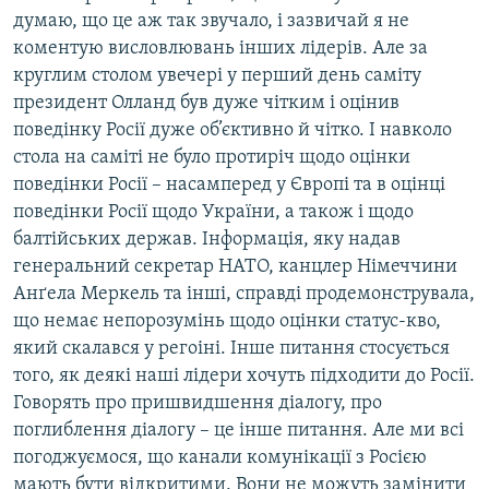
думаю, що це аж так звучало, і зазвичай я не
коментую висловлювань інших лідерів. Але за
круглим столом увечері у перший день саміту
президент Олланд був дуже чітким і оцінив
поведінку Росії дуже об’єктивно й чітко. І навколо
стола на саміті не було протиріч щодо оцінки
поведінки Росії – насамперед у Європі та в оцінці
поведінки Росії щодо України, а також і щодо
балтійських держав. Інформація, яку надав
генеральний секретар НАТО, канцлер Німеччини
Анґела Меркель та інші, справді продемонструвала,
що немає непорозумінь щодо оцінки статус-кво,
який скалався у регоіні. Інше питання стосується
того, як деякі наші лідери хочуть підходити до Росії.
Говорять про пришвидшення діалогу, про
поглиблення діалогу – це інше питання. Але ми всі
погоджуємося, що канали комунікації з Росією
мають бути відкритими. Вони не можуть замінити