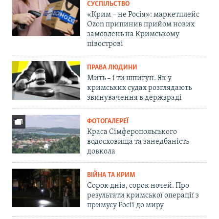
СУСПІЛЬСТВО
«Крим – не Росія»: маркетплейс
Ozon припинив прийом нових
замовлень на Кримському
півострові
ПРАВА ЛЮДИНИ
Мить – і ти шпигун. Як у
кримських судах розглядають
звинувачення в держзраді
ФОТОГАЛЕРЕЇ
Краса Сімферопольського
водосховища та занедбаність
довкола
ВІЙНА ТА КРИМ
Сорок днів, сорок ночей. Про
результати кримської операції з
примусу Росії до миру