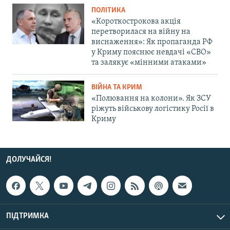
ПОЛІТИКА
«Короткострокова акція
перетворилася на війну на
виснаження»: Як пропаганда РФ
у Криму пояснює невдачі «СВО»
та залякує «мінними атаками»
ВІЙНА ТА КРИМ
«Полювання на колони». Як ЗСУ
ріжуть військову логістику Росії в
Криму
ДОЛУЧАЙСЯ!
ПІДТРИМКА