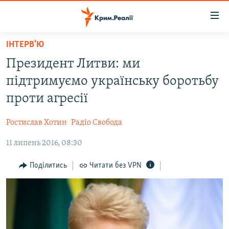
Доступність
посилання
Перейти
ІНТЕРВ'Ю
до
НОВИНИ
Президент Литви: ми
основного
ВОДА.КРИМ
матеріалу
підтримуємо українську боротьбу
ВІДЕО ТА ФОТО
Перейти
проти агресії
до
ПОЛІТИКА
основної
Ростислав Хотин
Радіо Свобода
БЛОГИ
навігації
Перейти
11 липень 2016, 08:30
ПОГЛЯД
до
ІНТЕРВ'Ю
Поділитись
Читати без VPN
пошуку
ВСЕ ЗА ДЕНЬ
СПЕЦПРОЕКТИ
ЯК ОБІЙТИ БЛОКУВАННЯ
ДЕПОРТАЦІЯ