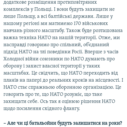
додаткове розміщення протиповітряних
комплексів у Польщі. І вони будуть захищати не
лише Польщу, а всі балтійські держави. Лише у
нашому регіоні ми матимемо 170 військових
навчань різного масштабу. Також буде розташована
важка техніка НАТО на нашій території. Отже, ми
насправді говоримо про спільний, об’єднаний
підхід НАТО на тлі поведінки Росії. Вперше з часів
Холодної війни союзники по НАТО думають про
оборону і захист власної території у таких
масштабах. Це свідчить, що НАТО переходить від
планів на папері до реальних кроків на місцевості. І
НАТО стає спражньою оборонною організацією. Це
говорить про те, що НАТО розуміє, що таке
захищати себе. Ось так я оцінюю рішення НАТО
щодо посилення східного флангу.
– Але чи ці батальойни будуть залишатися на роки?