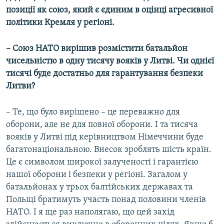
позиції як союз, який є єдиним в оцінці агресивної
політики Кремля у регіоні.
– Союз НАТО вирішив розмістити батальйон
чисельністю в одну тисячу вояків у Литві. Чи однієї
тисячі буде достатньо для гарантування безпеки
Литви?
– Те, що було вирішено – це переважно для
оборони, але не для повної оборони. І та тисяча
вояків у Литві під керівництвом Німеччини буде
багатонаціональною. Внесок зроблять шість країн.
Це є символом широкої залученості і гарантією
нашої оборони і безпеки у регіоні. Загалом у
батальйонах у трьох балтійських державах та
Польщі братимуть участь понад половини членів
НАТО. І я ще раз наполягаю, що цей захід