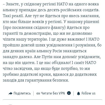
– Знаєте, у східному регіоні НАТО на одного вояка
альянсу припадає десь десять російських солдатів.
Такі реалії. Але тут не йдеться про якесь змагання,
хто має більше вояків у регіоні. У нашому рішенні
(про посилення східного флангу) йдеться про
гарантії та демонстрацію, що ми не дозволимо
чіпати нашу територію. І це дуже важливо! І НАТО
пройшло довгий шлях усвідомлення і розуміння, бо
для деяких країн альянсу Росія знаходиться
занадто далеко. Але Путін нам допоміг усвідомити,
на що він здатен. І це нас об’єднало! І саміт НАТО
чітко засвідчив, що якщо буде потрібно, то ми
зробимо додаткові кроки, вдамося до додаткових
заходів для гарантування безпеки.
Поділитись
Читати без VPN
Follow us