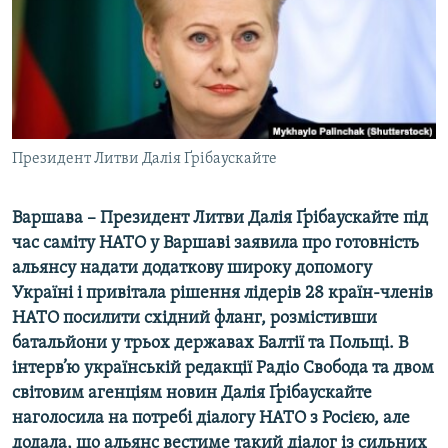
ВІДЕОУРОКИ «ELIFBE»
Русский
СВІДЧЕННЯ ОКУПАЦІЇ
Qırımtatar
УКРАЇНСЬКА ПРОБЛЕМА КРИМУ
ДОЛУЧАЙСЯ!
ІНФОГРАФІКА
Президент Литви Далія Ґрібаускайте
Варшава – Президент Литви Далія Ґрібаускайте під
Усі сайти RFE/RL
час саміту НАТО у Варшаві заявила про готовність
альянсу надати додаткову широку допомогу
Україні і привітала рішення лідерів 28 країн-членів
НАТО посилити східний фланг, розмістивши
батальйони у трьох державах Балтії та Польщі. В
інтерв’ю українській редакції Радіо Свобода та двом
світовим агенціям новин Далія Ґрібаускайте
наголосила на потребі діалогу НАТО з Росією, але
додала, що альянс вестиме такий діалог із сильних