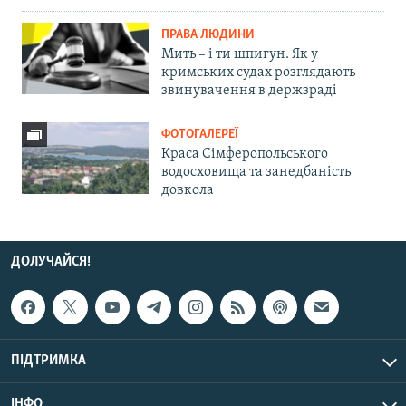
ПРАВА ЛЮДИНИ
Мить – і ти шпигун. Як у
кримських судах розглядають
звинувачення в держзраді
ФОТОГАЛЕРЕЇ
Краса Сімферопольського
водосховища та занедбаність
довкола
ДОЛУЧАЙСЯ!
ПІДТРИМКА
ІНФО