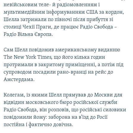
невійськовим теле- й радіомовленням і
ВІДЕОУРОКИ «ELIFBE»
Русский
мультимедійним інформуванням США за кордон,
СВІДЧЕННЯ ОКУПАЦІЇ
Шелла затримали по півночі після прибуття зі
Qırımtatar
столиці Чехії Праги, де працює Радіо Свобода –
УКРАЇНСЬКА ПРОБЛЕМА КРИМУ
Радіо Вільна Європа.
ДОЛУЧАЙСЯ!
ІНФОГРАФІКА
Сам Шелл повідомив американському виданню
The New York Times, що його кілька годин
протримали в закритому приміщенні, а потім під
Усі сайти RFE/RL
супроводом посадили рано-вранці на рейс до
Амстердама.
Колегам, із якими Шелл прямував до Москви для
відвідин московського бюро російської служби
Радіо Свобода, він розповів, що російські силовики
повідомили йому: заборона на в’їзд до Росії
постійна і фактично довічна.