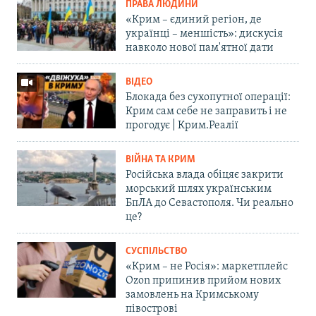
ПРАВА ЛЮДИНИ
«Крим – єдиний регіон, де
українці – меншість»: дискусія
навколо нової пам'ятної дати
ВІДЕО
Блокада без сухопутної операції:
Крим сам себе не заправить і не
прогодує | Крим.Реалії
ВІЙНА ТА КРИМ
Російська влада обіцяє закрити
морський шлях українським
БпЛА до Севастополя. Чи реально
це?
СУСПІЛЬСТВО
«Крим – не Росія»: маркетплейс
Ozon припинив прийом нових
замовлень на Кримському
півострові